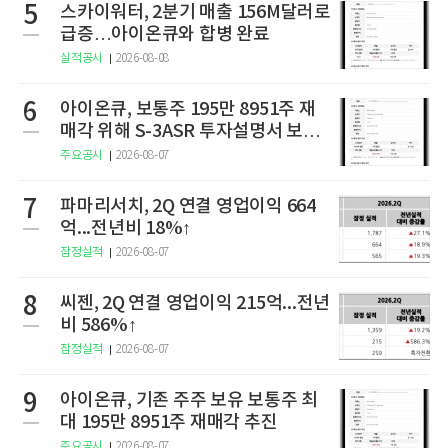
5
스카이워터, 2분기 매출 156M달러로
급증…아이온큐와 합병 완료
실적공시
2026-08-08
6
아이온큐, 보통주 195만 8951주 재
매각 위해 S-3ASR 투자설명서 보충
서 제출
주요공시
2026-08-07
7
파마리서치, 2Q 연결 영업이익 664
억...전년비 18%↑
잠정실적
2026-08-07
8
씨젠, 2Q 연결 영업이익 215억...전년
비 586%↑
잠정실적
2026-08-07
9
아이온큐, 기존 주주 보유 보통주 최
대 195만 8951주 재매각 추진
주요공시
2026-08-07