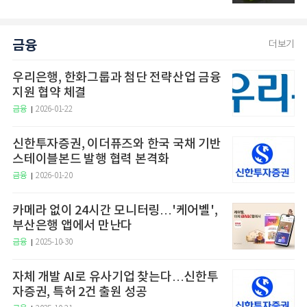
금융
더보기
우리은행, 한화그룹과 첨단 전략산업 금융
지원 협약 체결
금융
2026-01-22
신한투자증권, 이더퓨즈와 한국 국채 기반
스테이블본드 발행 협력 본격화
금융
2026-01-20
카메라 없이 24시간 모니터링…'케어벨',
부산은행 앱에서 만난다
금융
2025-10-30
자체 개발 AI로 유사기업 찾는다…신한투
자증권, 특허 2건 출원 성공