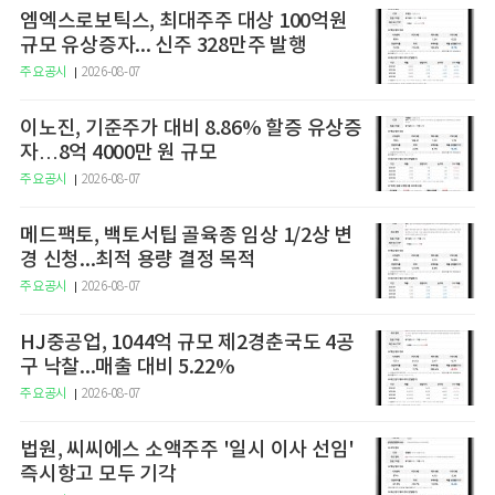
엠엑스로보틱스, 최대주주 대상 100억원
규모 유상증자... 신주 328만주 발행
주요공시
2026-08-07
이노진, 기준주가 대비 8.86% 할증 유상증
자…8억 4000만 원 규모
주요공시
2026-08-07
메드팩토, 백토서팁 골육종 임상 1/2상 변
경 신청...최적 용량 결정 목적
주요공시
2026-08-07
HJ중공업, 1044억 규모 제2경춘국도 4공
구 낙찰...매출 대비 5.22%
주요공시
2026-08-07
법원, 씨씨에스 소액주주 '일시 이사 선임'
즉시항고 모두 기각