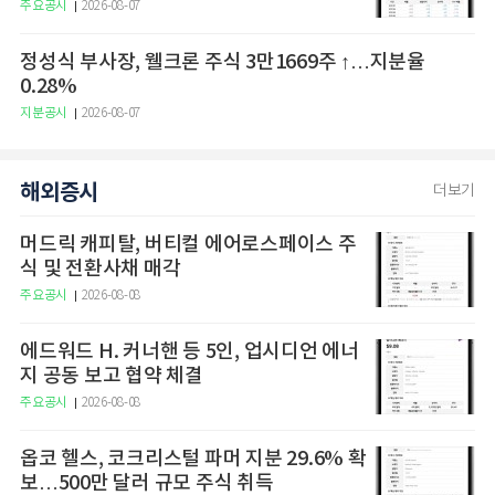
주요공시
2026-08-07
정성식 부사장, 웰크론 주식 3만1669주 ↑…지분율
0.28%
지분공시
2026-08-07
해외증시
더보기
머드릭 캐피탈, 버티컬 에어로스페이스 주
식 및 전환사채 매각
주요공시
2026-08-08
에드워드 H. 커너핸 등 5인, 업시디언 에너
지 공동 보고 협약 체결
주요공시
2026-08-08
옵코 헬스, 코크리스털 파머 지분 29.6% 확
보…500만 달러 규모 주식 취득