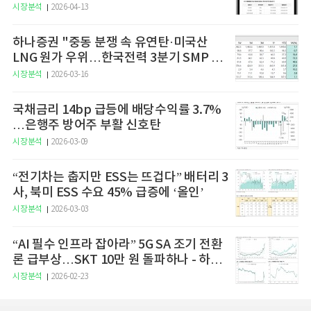
예고
시장분석
2026-04-13
하나증권 "중동 분쟁 속 유연탄·미국산
LNG 원가 우위…한국전력 3분기 SMP 상
승 전망"
시장분석
2026-03-16
국채금리 14bp 급등에 배당수익률 3.7%
…은행주 방어주 부활 신호탄
시장분석
2026-03-09
“전기차는 춥지만 ESS는 뜨겁다” 배터리 3
사, 북미 ESS 수요 45% 급증에 ‘올인’
시장분석
2026-03-03
“AI 필수 인프라 잡아라” 5G SA 조기 전환
론 급부상…SKT 10만 원 돌파하나 - 하나
증권
시장분석
2026-02-23