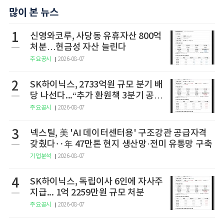
많이 본 뉴스
1
신영와코루, 사당동 유휴자산 800억
처분…현금성 자산 늘린다
주요공시
2026-08-07
2
SK하이닉스, 2733억원 규모 분기 배
당 나선다...“추가 환원책 3분기 공
개”
주요공시
2026-08-07
3
넥스틸, 美 'AI 데이터센터용' 구조강관 공급자격
갖췄다‥年 47만톤 현지 생산망·전미 유통망 구축
기업분석
2026-08-07
4
SK하이닉스, 독립이사 6인에 자사주
지급... 1억 2259만원 규모 처분
주요공시
2026-08-07