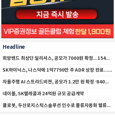
Headline
희망밴드 최상단 딜리셔스, 공모가 7000원 확정... 154억 규모 IPO 돌입
SK하이닉스, 나스닥에 1억7790만 주 ADR 상장 완료…29일 국내 추가 상장
자율주행 AI 스트라드비젼, 공모가 1.2만 원 확정 ‘840억 수혈’
네이블, SK텔레콤과 24억원 규모 공급계약
클로봇, 두산로지스틱스솔루션 인수로 물류자동화 밸류체인 확장 추진 - IBK투자증권