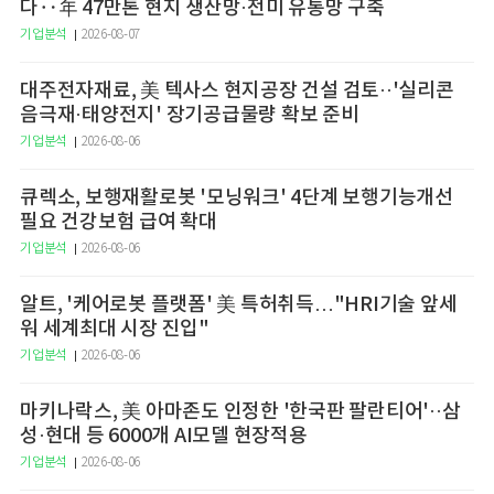
다‥年 47만톤 현지 생산망·전미 유통망 구축
기업분석
2026-08-07
대주전자재료, 美 텍사스 현지공장 건설 검토··'실리콘
음극재·태양전지' 장기공급물량 확보 준비
기업분석
2026-08-06
큐렉소, 보행재활로봇 '모닝워크' 4단계 보행기능개선
필요 건강보험 급여 확대
기업분석
2026-08-06
알트, '케어로봇 플랫폼' 美 특허취득…"HRI기술 앞세
워 세계최대 시장 진입"
기업분석
2026-08-06
마키나락스, 美 아마존도 인정한 '한국판 팔란티어'··삼
성·현대 등 6000개 AI모델 현장적용
기업분석
2026-08-06