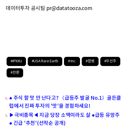
데이터투자 공시팀 pr@datatooza.com
#IPXXU
#USA Rare Earth
# Inc.
#합병
#우선주
#전환
● 주식 할 맛 안 난다고? 《급등주 발굴 No.1》골든클
럽에서 진짜 투자의 '맛'을 경험하세요!
▶극비종목◀ 지금 당장 소액이라도 살 ●급등 유망주
● 긴급 '추천'(선착순 공개)