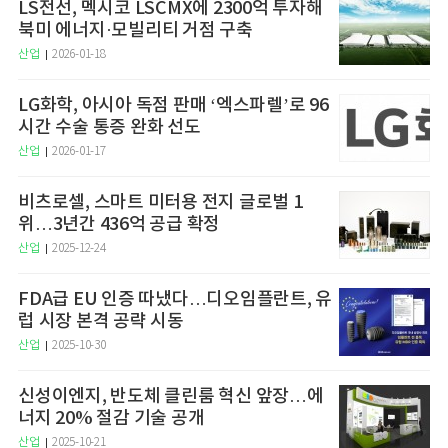
LS전선, 멕시코 LSCMX에 2300억 투자해
북미 에너지·모빌리티 거점 구축
산업
2026-01-18
LG화학, 아시아 독점 판매 ‘엑스파렐’로 96
시간 수술 통증 완화 선도
산업
2026-01-17
비츠로셀, 스마트 미터용 전지 글로벌 1
위…3년간 436억 공급 확정
산업
2025-12-24
FDA급 EU 인증 따냈다…디오임플란트, 유
럽 시장 본격 공략 시동
산업
2025-10-30
신성이엔지, 반도체 클린룸 혁신 앞장…에
너지 20% 절감 기술 공개
산업
2025-10-21