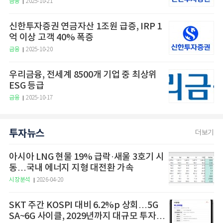
금융
2025-10-21
신한투자증권 연금자산 1조원 급증, IRP 1
억 이상 고객 40% 폭증
금융
2025-10-20
우리금융, 전세계 8500개 기업 중 최상위
ESG 등급
금융
2025-10-17
투자뉴스
더보기
아시아 LNG 현물 19% 급락·새울 3호기 시
동…국내 에너지 지형 대전환 가속
시장분석
2026-04-20
SKT 주간 KOSPI 대비 6.2%p 상회…5G
SA~6G 사이클, 2029년까지 대규모 투자