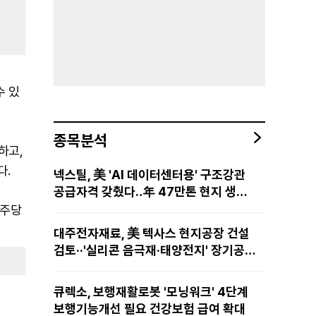
수 있
종목분석
하고,
다.
넥스틸, 美 'AI 데이터센터용' 구조강관
공급자격 갖췄다‥年 47만톤 현지 생산
망·전미 유통망 구축
 주당
대주전자재료, 美 텍사스 현지공장 건설
검토··'실리콘 음극재·태양전지' 장기공급
물량 확보 준비
큐렉소, 보행재활로봇 '모닝워크' 4단계
보행기능개선 필요 건강보험 급여 확대