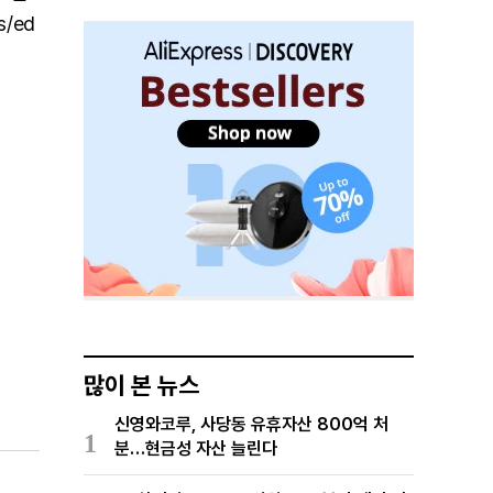
/ed
많이 본 뉴스
신영와코루, 사당동 유휴자산 800억 처
1
분…현금성 자산 늘린다