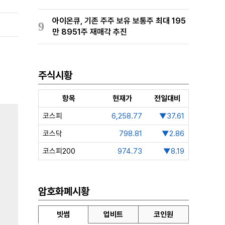
아이온큐, 기존 주주 보유 보통주 최대 195
9
만 8951주 재매각 추진
주식시황
항목
현재가
전일대비
코스피
6,258.77
▼37.61
코스닥
798.81
▼2.86
코스피200
974.73
▼8.19
암호화폐시황
빗썸
업비트
코인원