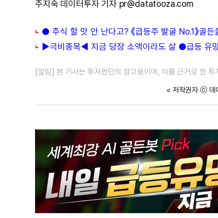
주지숙 데이터투자 기자 pr@datatooza.com
● 주식 할 맛 안 난다고? 《급등주 발굴 No.1》골
▶극비종목◀ 지금 당장 소액이라도 살 ●급등 유망주
[알림] 본 기사는 투자판단의 참고용이며, 이를 근거로 한 
< 저작권자 ⓒ 데