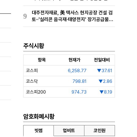
유통망 구축
대주전자재료, 美 텍사스 현지공장 건설 검
9
토··'실리콘 음극재·태양전지' 장기공급물량
확보 준비
주식시황
항목
현재가
전일대비
코스피
6,258.77
▼37.61
코스닥
798.81
▼2.86
코스피200
974.73
▼8.19
암호화폐시황
빗썸
업비트
코인원