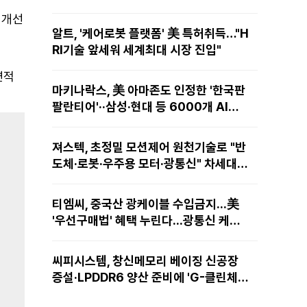
 개선
알트, '케어로봇 플랫폼' 美 특허취득…"H
RI기술 앞세워 세계최대 시장 진입"
면적
마키나락스, 美 아마존도 인정한 '한국판
팔란티어'··삼성·현대 등 6000개 AI모
델 현장적용
져스텍, 초정밀 모션제어 원천기술로 "반
도체·로봇·우주용 모터·광통신" 차세대
성장동력 재편
티엠씨, 중국산 광케이블 수입금지...美
'우선구매법' 혜택 누린다...광통신 케이
블 현지 생산
씨피시스템, 창신메모리 베이징 신공장
증설·LPDDR6 양산 준비에 'G-클린체
인' 공급 확대노린다