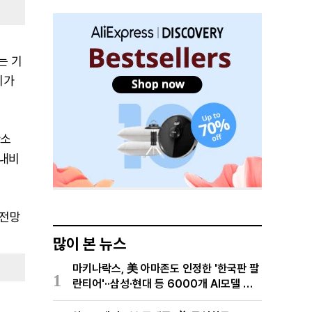
는 기
지가
탄소
 내비
 전망
많이 본 뉴스
마키나락스, 美 아마존도 인정한 '한국판 팔
1
란티어'··삼성·현대 등 6000개 AI모델 현
장적용