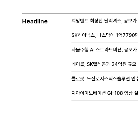
Headline
희망밴드 최상단 딜리셔스, 공모가 70
SK하이닉스, 나스닥에 1억7790만
자율주행 AI 스트라드비젼, 공모가 1
네이블, SK텔레콤과 24억원 규모
클로봇, 두산로지스틱스솔루션 인수
지아이이노베이션 GI-108 임상 설