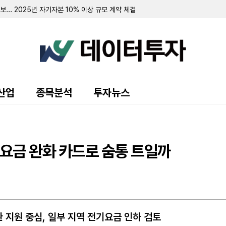
보... 2025년 자기자본 10% 이상 규모 계약 체결
며 최대주주 지분율 59.24% 기록
 유지 속 임원진 주식 미세 조정
화장품 자회사 퍼플리쉬 흡수합병
 매수…지분율 33.38% 확대
내서 보통주 1만500주 추가 취득
주 ↑…지분율 0.04%
4주 ↑…지분율 27.46%
0주 ↑…지분율 0.15%
산업
종목분석
투자뉴스
월 10일 거래 재개
 발행...원픽이앤씨 주식 대용납입 취득
대주주 특수관계인 지분 제외
 처분…현금성 자산 늘린다
모 자사주 신탁계약...대신증권과 체결
기요금 완화 카드로 숨통 트일까
.전년비 86%↓
...흑자전환
2억원 규모 공급계약
 지원 중심, 일부 지역 전기요금 인하 검토