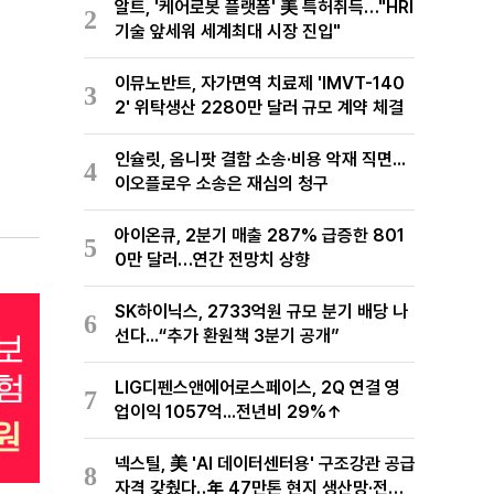
알트, '케어로봇 플랫폼' 美 특허취득…"HRI
2
기술 앞세워 세계최대 시장 진입"
이뮤노반트, 자가면역 치료제 'IMVT-140
3
2' 위탁생산 2280만 달러 규모 계약 체결
인슐릿, 옴니팟 결함 소송·비용 악재 직면...
4
이오플로우 소송은 재심의 청구
아이온큐, 2분기 매출 287% 급증한 801
5
0만 달러…연간 전망치 상향
SK하이닉스, 2733억원 규모 분기 배당 나
6
선다...“추가 환원책 3분기 공개”
LIG디펜스앤에어로스페이스, 2Q 연결 영
7
업이익 1057억...전년비 29%↑
넥스틸, 美 'AI 데이터센터용' 구조강관 공급
8
자격 갖췄다‥年 47만톤 현지 생산망·전미