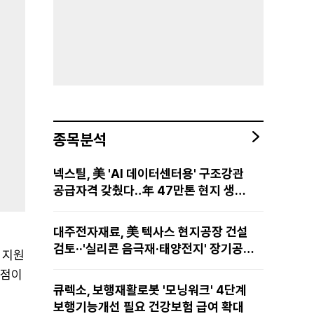
종목분석
넥스틸, 美 'AI 데이터센터용' 구조강관
공급자격 갖췄다‥年 47만톤 현지 생산
망·전미 유통망 구축
대주전자재료, 美 텍사스 현지공장 건설
검토··'실리콘 음극재·태양전지' 장기공급
 지원
물량 확보 준비
방점이
큐렉소, 보행재활로봇 '모닝워크' 4단계
보행기능개선 필요 건강보험 급여 확대