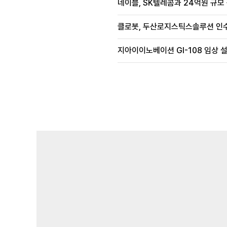
네이블, SK텔레콤과 24억원 규모
클로봇, 두산로지스틱스솔루션 인수
지아이이노베이션 GI-108 임상 설