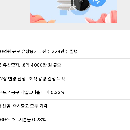
억원 규모 유상증자... 신주 328만주 발행
증 유상증자…8억 4000만 원 규모
2상 변경 신청...최적 용량 결정 목적
도 4공구 낙찰...매출 대비 5.22%
사 선임' 즉시항고 모두 기각
69주 ↑…지분율 0.28%