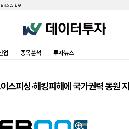
 94.3% 확보
 7.8% 확보
 순손실 151만 달러…워런트 행사로 446만 달러 조달
규모 주주 등록 및 매각 추진
랜드 매각 완료 후 '이페트로반' 중심 희귀질환 치료제 개발 집중
주식 8만 5000주 장내 매수…지분율 13.9%로 확대
 10.7%로 축소…최근 6일간 16만여 주 장내 매도
55만 달러…자금조달로 현금 2억 3210만 달러 확보
영해 2분기 순손실 1427만 달러 기록
산업
종목분석
투자뉴스
70만 달러 기록…가상자산 평가이익에 흑자 전환
 9371주 발행
만 달러 기록…전년비 24% 증가
출 채권 457만 달러로 감소…대출 조건 조정액은 412만 달러
만 달러 기록…가상자산 평가손실 영향
보이스피싱·해킹피해에 국가권력 동원 지시
소에도 매출총이익률 32.4%로 대폭 개선
 규모 선순위 전환사채 발행 완료
 주식 및 전환사채 매각