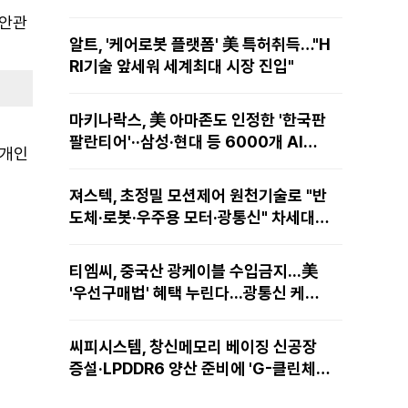
보안관
알트, '케어로봇 플랫폼' 美 특허취득…"H
RI기술 앞세워 세계최대 시장 진입"
마키나락스, 美 아마존도 인정한 '한국판
팔란티어'··삼성·현대 등 6000개 AI모
 개인
델 현장적용
져스텍, 초정밀 모션제어 원천기술로 "반
도체·로봇·우주용 모터·광통신" 차세대
성장동력 재편
티엠씨, 중국산 광케이블 수입금지...美
'우선구매법' 혜택 누린다...광통신 케이
블 현지 생산
씨피시스템, 창신메모리 베이징 신공장
증설·LPDDR6 양산 준비에 'G-클린체
인' 공급 확대노린다