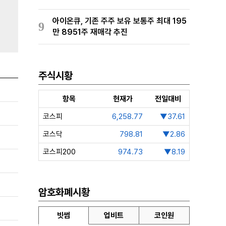
아이온큐, 기존 주주 보유 보통주 최대 195
9
만 8951주 재매각 추진
주식시황
항목
현재가
전일대비
코스피
6,258.77
▼37.61
코스닥
798.81
▼2.86
코스피200
974.73
▼8.19
암호화폐시황
빗썸
업비트
코인원