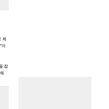
 체
"이
을 잡
 채