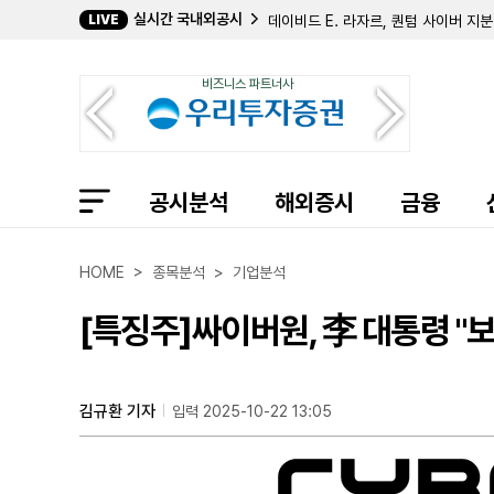
실시간 국내외공시
LIVE
데이비드 E. 라자르, 퀀텀 사이버 지분
캐로네이드 캐피탈, 칸나에 홀딩스 지분
크리에이티브 메디컬 테크놀로지, 2분기
비즈니스 파트너사
바이오스템 테크놀로지스, 357만 주 
컴벌랜드 파머슈티컬스, 아포텍스에 브
필립 프로스트 박사, 코크리스털 파머 
길데 헬스케어, 숄더 이노베이션스 지분
임믹스 바이오파머, 2분기 순손실 11
공시분석
자이어 테라퓨틱스, 컬젠 합병 소급 반
해외증시
금융
에이트코 홀딩스, 2분기 순이익 17
볼리션RX, 린드 글로벌에 보통주 77만
인디 세미컨덕터, 2분기 매출 6400
HOME > 종목분석 > 기업분석
퍼스트 노던 커뮤니티 뱅코프, 부실 대
샤프링크, 2분기 순손실 3억 9427
[특징주]싸이버원, 李 대통령 "
엑스피언360, 2분기 매출 32% 감
인디 세미컨덕터, 1억 7050만 달러
머드릭 캐피탈, 버티컬 에어로스페이스
김규환 기자
입력 2025-10-22 13:05