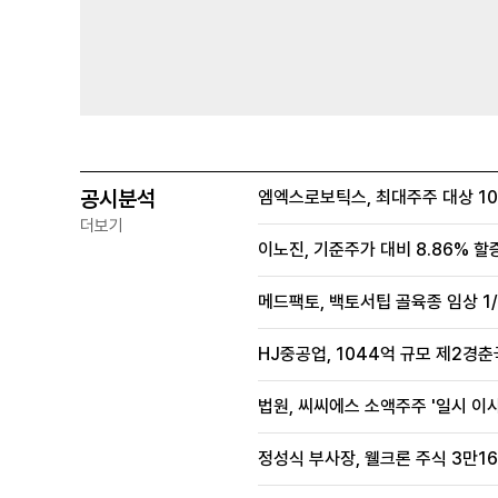
공시분석
엠엑스로보틱스, 최대주주 대상 100
더보기
이노진, 기준주가 대비 8.86% 할
메드팩토, 백토서팁 골육종 임상 1/
HJ중공업, 1044억 규모 제2경춘국
법원, 씨씨에스 소액주주 '일시 이
정성식 부사장, 웰크론 주식 3만16