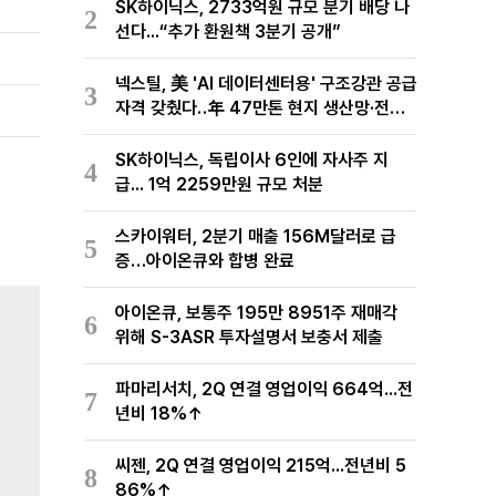
SK하이닉스, 2733억원 규모 분기 배당 나
2
선다...“추가 환원책 3분기 공개”
넥스틸, 美 'AI 데이터센터용' 구조강관 공급
3
자격 갖췄다‥年 47만톤 현지 생산망·전미
유통망 구축
SK하이닉스, 독립이사 6인에 자사주 지
4
급... 1억 2259만원 규모 처분
스카이워터, 2분기 매출 156M달러로 급
5
증…아이온큐와 합병 완료
아이온큐, 보통주 195만 8951주 재매각
6
위해 S-3ASR 투자설명서 보충서 제출
파마리서치, 2Q 연결 영업이익 664억...전
7
년비 18%↑
씨젠, 2Q 연결 영업이익 215억...전년비 5
8
86%↑