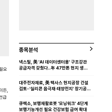
종목분석
넥스틸, 美 'AI 데이터센터용' 구조강관
공급자격 갖췄다‥年 47만톤 현지 생산
 필요
망·전미 유통망 구축
대주전자재료, 美 텍사스 현지공장 건설
검토··'실리콘 음극재·태양전지' 장기공급
이든,
물량 확보 준비
언급
큐렉소, 보행재활로봇 '모닝워크' 4단계
보행기능개선 필요 건강보험 급여 확대