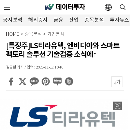
공시분석
해외증시
금융
산업
종목분석
투자뉴스
HOME
>
종목분석
>
기업분석
[특징주]LS티라유텍, 엔비디아와 스마트
팩토리 솔루션 기술검증 소식에↑
김규환 기자 / 입력 : 2025-11-12 10:46