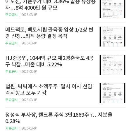
이노진, 기준주가 대비 8.86% 할증 유상증
자…8억 4000만 원 규모
주요공시
2026-08-07
메드팩토, 백토서팁 골육종 임상 1/2상 변
경 신청...최적 용량 결정 목적
주요공시
2026-08-07
HJ중공업, 1044억 규모 제2경춘국도 4공
구 낙찰...매출 대비 5.22%
주요공시
2026-08-07
법원, 씨씨에스 소액주주 '일시 이사 선임'
즉시항고 모두 기각
주요공시
2026-08-07
정성식 부사장, 웰크론 주식 3만1669주 ↑…지분율
0.28%
지분공시
2026-08-07