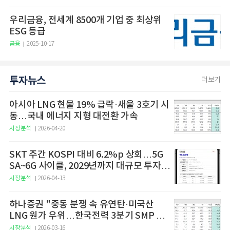
우리금융, 전세계 8500개 기업 중 최상위
ESG 등급
금융
2025-10-17
투자뉴스
더보기
아시아 LNG 현물 19% 급락·새울 3호기 시
동…국내 에너지 지형 대전환 가속
시장분석
2026-04-20
SKT 주간 KOSPI 대비 6.2%p 상회…5G
SA~6G 사이클, 2029년까지 대규모 투자
예고
시장분석
2026-04-13
하나증권 "중동 분쟁 속 유연탄·미국산
LNG 원가 우위…한국전력 3분기 SMP 상
승 전망"
시장분석
2026-03-16