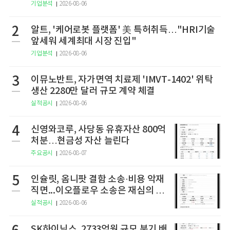
기업분석
2026-08-06
2
알트, '케어로봇 플랫폼' 美 특허취득…"HRI기술
앞세워 세계최대 시장 진입"
기업분석
2026-08-06
3
이뮤노반트, 자가면역 치료제 'IMVT-1402' 위탁
생산 2280만 달러 규모 계약 체결
실적공시
2026-08-06
4
신영와코루, 사당동 유휴자산 800억
처분…현금성 자산 늘린다
주요공시
2026-08-07
5
인슐릿, 옴니팟 결함 소송·비용 악재
직면...이오플로우 소송은 재심의 청
구
실적공시
2026-08-06
SK하이닉스, 2733억원 규모 분기 배