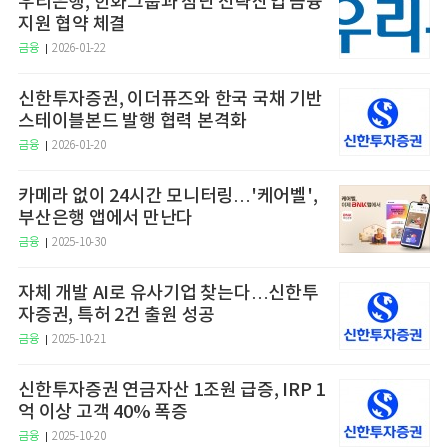
우리은행, 한화그룹과 첨단 전략산업 금융
지원 협약 체결
금융
2026-01-22
신한투자증권, 이더퓨즈와 한국 국채 기반
스테이블본드 발행 협력 본격화
금융
2026-01-20
카메라 없이 24시간 모니터링…'케어벨',
부산은행 앱에서 만난다
금융
2025-10-30
자체 개발 AI로 유사기업 찾는다…신한투
자증권, 특허 2건 출원 성공
금융
2025-10-21
신한투자증권 연금자산 1조원 급증, IRP 1
억 이상 고객 40% 폭증
금융
2025-10-20