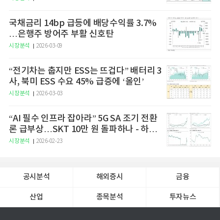
국채금리 14bp 급등에 배당수익률 3.7%
…은행주 방어주 부활 신호탄
시장분석
2026-03-09
“전기차는 춥지만 ESS는 뜨겁다” 배터리 3
사, 북미 ESS 수요 45% 급증에 ‘올인’
시장분석
2026-03-03
“AI 필수 인프라 잡아라” 5G SA 조기 전환
론 급부상…SKT 10만 원 돌파하나 - 하나
증권
시장분석
2026-02-23
공시분석
해외증시
금융
산업
종목분석
투자뉴스