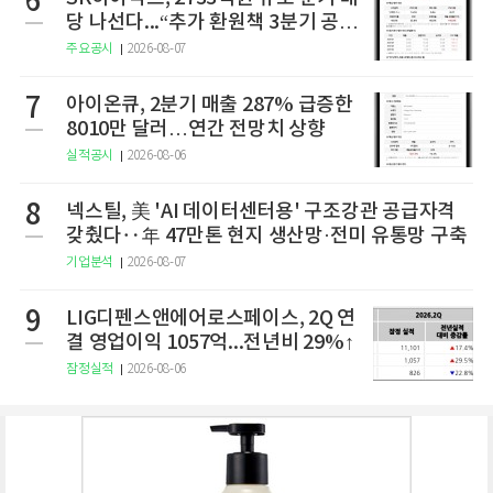
6
당 나선다...“추가 환원책 3분기 공
개”
주요공시
2026-08-07
7
아이온큐, 2분기 매출 287% 급증한
8010만 달러…연간 전망치 상향
실적공시
2026-08-06
8
넥스틸, 美 'AI 데이터센터용' 구조강관 공급자격
갖췄다‥年 47만톤 현지 생산망·전미 유통망 구축
기업분석
2026-08-07
9
LIG디펜스앤에어로스페이스, 2Q 연
결 영업이익 1057억...전년비 29%↑
잠정실적
2026-08-06