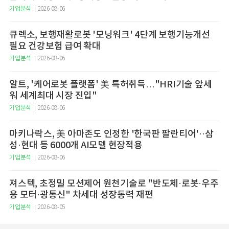
기업분석
2026-08-06
큐렉소, 보행재활로봇 '모닝워크' 4단계 보행기능개선
필요 건강보험 급여 확대
기업분석
2026-08-06
알트, '케어로봇 플랫폼' 美 특허취득…"HRI기술 앞세
워 세계최대 시장 진입"
기업분석
2026-08-06
마키나락스, 美 아마존도 인정한 '한국판 팔란티어'··삼
성·현대 등 6000개 AI모델 현장적용
기업분석
2026-08-06
져스텍, 초정밀 모션제어 원천기술로 "반도체·로봇·우주
용 모터·광통신" 차세대 성장동력 재편
기업분석
2026-08-05