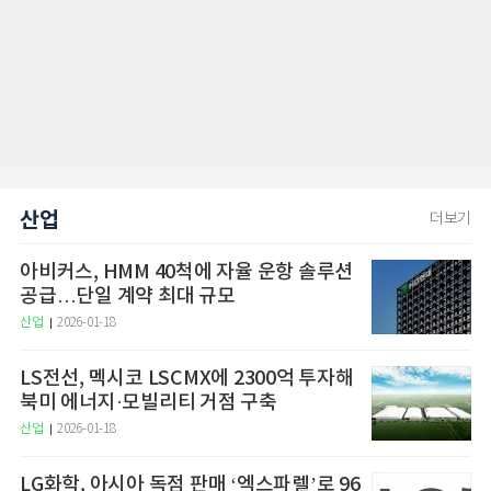
산업
더보기
아비커스, HMM 40척에 자율 운항 솔루션
공급…단일 계약 최대 규모
산업
2026-01-18
LS전선, 멕시코 LSCMX에 2300억 투자해
북미 에너지·모빌리티 거점 구축
산업
2026-01-18
LG화학, 아시아 독점 판매 ‘엑스파렐’로 96