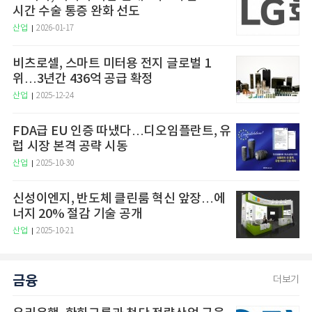
시간 수술 통증 완화 선도
산업
2026-01-17
비츠로셀, 스마트 미터용 전지 글로벌 1
위…3년간 436억 공급 확정
산업
2025-12-24
FDA급 EU 인증 따냈다…디오임플란트, 유
럽 시장 본격 공략 시동
산업
2025-10-30
신성이엔지, 반도체 클린룸 혁신 앞장…에
너지 20% 절감 기술 공개
산업
2025-10-21
금융
더보기