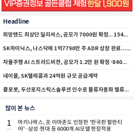
Headline
희망밴드 최상단 딜리셔스, 공모가 7000원 확정... 154억 규모 IPO 돌입
SK하이닉스, 나스닥에 1억7790만 주 ADR 상장 완료…29일 국내 추가 상장
자율주행 AI 스트라드비젼, 공모가 1.2만 원 확정 ‘840억 수혈’
네이블, SK텔레콤과 24억원 규모 공급계약
클로봇, 두산로지스틱스솔루션 인수로 물류자동화 밸류체인 확장 추진 - IBK투자증권
많이 본 뉴스
1
마키나락스, 美 아마존도 인정한 '한국판 팔란티
어'··삼성·현대 등 6000개 AI모델 현장적용