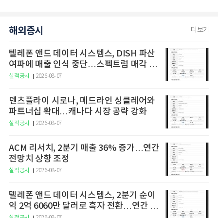
해외증시
더보기
텔레폰 앤드 데이터 시스템스, DISH 파산
여파에 매출 인식 중단…스펙트럼 매각 세
금 1억7000만달러 3분기 납부 예정
실적공시
2026-08-07
덴츠플라이 시로나, 메드라인 싱클레어와
파트너십 확대…캐나다 시장 공략 강화
실적공시
2026-08-07
ACM 리서치, 2분기 매출 36% 증가…연간
전망치 상향 조정
실적공시
2026-08-07
텔레폰 앤드 데이터 시스템스, 2분기 순이
익 2억 6060만 달러로 흑자 전환…연간 가
이던스 조정
실적공시
2026-08-07