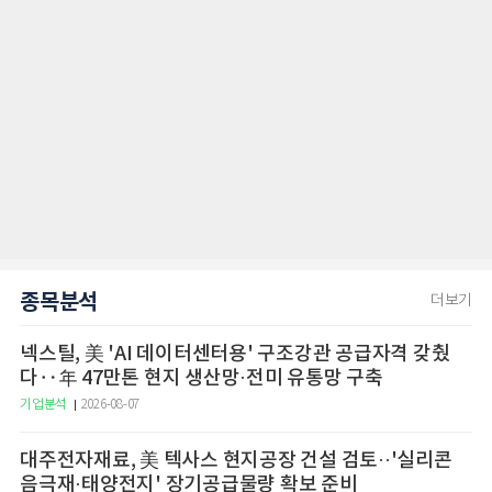
종목분석
더보기
넥스틸, 美 'AI 데이터센터용' 구조강관 공급자격 갖췄
다‥年 47만톤 현지 생산망·전미 유통망 구축
기업분석
2026-08-07
대주전자재료, 美 텍사스 현지공장 건설 검토··'실리콘
음극재·태양전지' 장기공급물량 확보 준비