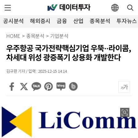
공시분석
해외증시
금융
산업
종목분석
투자뉴스
HOME
>
종목분석
>
기업분석
우주항공 국가전략핵심기업 우뚝··라이콤,
차세대 위성 광증폭기 상용화 개발한다
김규환 기자 / 입력 : 2025-12-15 14:14