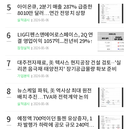
5
아이온큐, 2분기 매출 287% 급증한
8010만 달러…연간 전망치 상향
실적공시
2026-08-06
6
LIG디펜스앤에어로스페이스, 2Q 연
결 영업이익 1057억...전년비 29%↑
잠정실적
2026-08-06
7
대주전자재료, 美 텍사스 현지공장 건설 검토··'실
리콘 음극재·태양전지' 장기공급물량 확보 준비
기업분석
2026-08-06
8
뉴스케일 파워, 美 역사상 최대 원전
배치 추진…TVA와 전력계약 논의
실적공시
2026-08-06
9
예정액 700억이던 툴젠 유상증자, 1
차 발행가 하락에 공모 규모 240억으