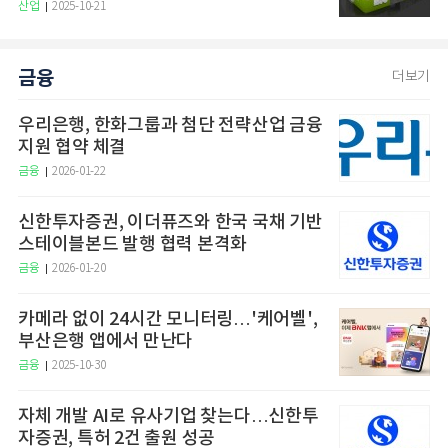
산업
2025-10-21
금융
더보기
우리은행, 한화그룹과 첨단 전략산업 금융
지원 협약 체결
금융
2026-01-22
신한투자증권, 이더퓨즈와 한국 국채 기반
스테이블본드 발행 협력 본격화
금융
2026-01-20
카메라 없이 24시간 모니터링…'케어벨',
부산은행 앱에서 만난다
금융
2025-10-30
자체 개발 AI로 유사기업 찾는다…신한투
자증권, 특허 2건 출원 성공