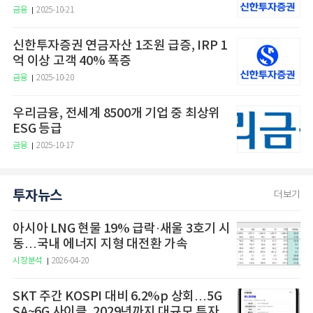
금융
2025-10-21
신한투자증권 연금자산 1조원 급증, IRP 1
억 이상 고객 40% 폭증
금융
2025-10-20
우리금융, 전세계 8500개 기업 중 최상위
ESG 등급
금융
2025-10-17
투자뉴스
더보기
아시아 LNG 현물 19% 급락·새울 3호기 시
동…국내 에너지 지형 대전환 가속
시장분석
2026-04-20
SKT 주간 KOSPI 대비 6.2%p 상회…5G
SA~6G 사이클, 2029년까지 대규모 투자