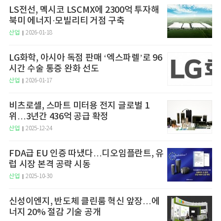
LS전선, 멕시코 LSCMX에 2300억 투자해
북미 에너지·모빌리티 거점 구축
산업
2026-01-18
LG화학, 아시아 독점 판매 ‘엑스파렐’로 96
시간 수술 통증 완화 선도
산업
2026-01-17
비츠로셀, 스마트 미터용 전지 글로벌 1
위…3년간 436억 공급 확정
산업
2025-12-24
FDA급 EU 인증 따냈다…디오임플란트, 유
럽 시장 본격 공략 시동
산업
2025-10-30
신성이엔지, 반도체 클린룸 혁신 앞장…에
너지 20% 절감 기술 공개