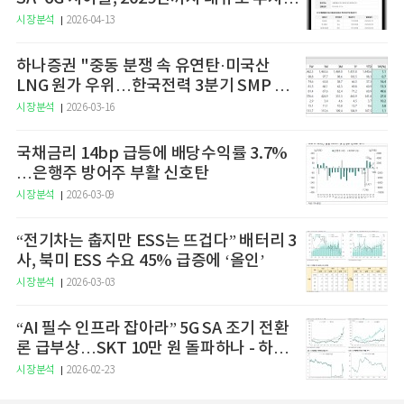
예고
시장분석
2026-04-13
하나증권 "중동 분쟁 속 유연탄·미국산
LNG 원가 우위…한국전력 3분기 SMP 상
승 전망"
시장분석
2026-03-16
국채금리 14bp 급등에 배당수익률 3.7%
…은행주 방어주 부활 신호탄
시장분석
2026-03-09
“전기차는 춥지만 ESS는 뜨겁다” 배터리 3
사, 북미 ESS 수요 45% 급증에 ‘올인’
시장분석
2026-03-03
“AI 필수 인프라 잡아라” 5G SA 조기 전환
론 급부상…SKT 10만 원 돌파하나 - 하나
증권
시장분석
2026-02-23