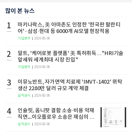
많이 본 뉴스
1
마키나락스, 美 아마존도 인정한 '한국판 팔란티
어'··삼성·현대 등 6000개 AI모델 현장적용
기업분석
2026-08-06
2
알트, '케어로봇 플랫폼' 美 특허취득…"HRI기술
앞세워 세계최대 시장 진입"
기업분석
2026-08-06
3
이뮤노반트, 자가면역 치료제 'IMVT-1402' 위탁
생산 2280만 달러 규모 계약 체결
실적공시
2026-08-06
4
인슐릿, 옴니팟 결함 소송·비용 악재
직면...이오플로우 소송은 재심의 청
구
실적공시
2026-08-06