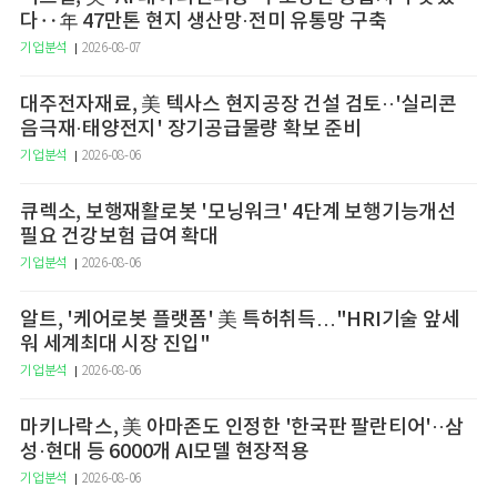
다‥年 47만톤 현지 생산망·전미 유통망 구축
기업분석
2026-08-07
대주전자재료, 美 텍사스 현지공장 건설 검토··'실리콘
음극재·태양전지' 장기공급물량 확보 준비
기업분석
2026-08-06
큐렉소, 보행재활로봇 '모닝워크' 4단계 보행기능개선
필요 건강보험 급여 확대
기업분석
2026-08-06
알트, '케어로봇 플랫폼' 美 특허취득…"HRI기술 앞세
워 세계최대 시장 진입"
기업분석
2026-08-06
마키나락스, 美 아마존도 인정한 '한국판 팔란티어'··삼
성·현대 등 6000개 AI모델 현장적용
기업분석
2026-08-06