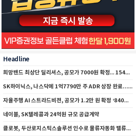
Headline
희망밴드 최상단 딜리셔스, 공모가 7000원 확정... 154억 규모 IPO 돌입
SK하이닉스, 나스닥에 1억7790만 주 ADR 상장 완료…29일 국내 추가 상장
자율주행 AI 스트라드비젼, 공모가 1.2만 원 확정 ‘840억 수혈’
네이블, SK텔레콤과 24억원 규모 공급계약
클로봇, 두산로지스틱스솔루션 인수로 물류자동화 밸류체인 확장 추진 - IBK투자증권