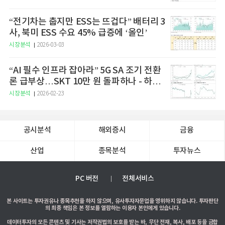
“전기차는 춥지만 ESS는 뜨겁다” 배터리 3
사, 북미 ESS 수요 45% 급증에 ‘올인’
시장분석
2026-03-03
“AI 필수 인프라 잡아라” 5G SA 조기 전환
론 급부상…SKT 10만 원 돌파하나 - 하나
증권
시장분석
2026-02-23
공시분석
해외증시
금융
산업
종목분석
투자뉴스
PC 버전
전체서비스
본 사이트는 투자권유나 종목추천을 하지 않으며, 유사투자자문업을 영위하지 않습니다. 투자판단
의 최종 책임은 본 정보를 열람하는 이용자 본인에게 있습니다.
데이터투자의 모든 콘텐츠 및 기사는 저작권법의 보호를 받는 바, 무단 전재, 복사, 배포 등을 금합