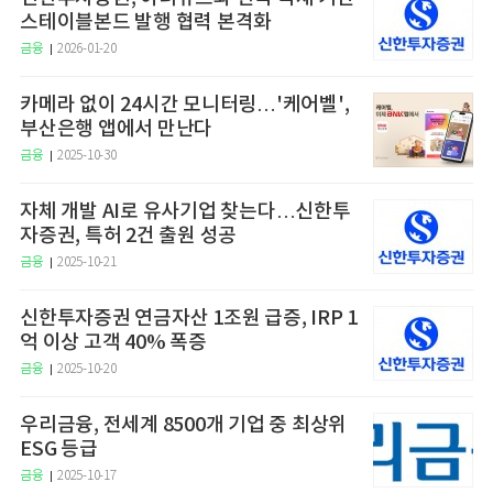
스테이블본드 발행 협력 본격화
금융
2026-01-20
카메라 없이 24시간 모니터링…'케어벨',
부산은행 앱에서 만난다
금융
2025-10-30
자체 개발 AI로 유사기업 찾는다…신한투
자증권, 특허 2건 출원 성공
금융
2025-10-21
신한투자증권 연금자산 1조원 급증, IRP 1
억 이상 고객 40% 폭증
금융
2025-10-20
우리금융, 전세계 8500개 기업 중 최상위
ESG 등급
금융
2025-10-17