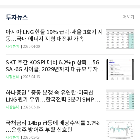
투자뉴스
더보기
아시아 LNG 현물 19% 급락·새울 3호기 시
동…국내 에너지 지형 대전환 가속
시장분석
2026-04-20
SKT 주간 KOSPI 대비 6.2%p 상회…5G
SA~6G 사이클, 2029년까지 대규모 투자
예고
시장분석
2026-04-13
하나증권 "중동 분쟁 속 유연탄·미국산
LNG 원가 우위…한국전력 3분기 SMP 상
승 전망"
시장분석
2026-03-16
국채금리 14bp 급등에 배당수익률 3.7%
…은행주 방어주 부활 신호탄
시장분석
2026-03-09