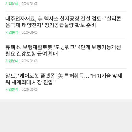
기업분석
2026-08-07
대주전자재료, 美 텍사스 현지공장 건설 검토··'실리콘
음극재·태양전지' 장기공급물량 확보 준비
기업분석
2026-08-06
큐렉소, 보행재활로봇 '모닝워크' 4단계 보행기능개선
필요 건강보험 급여 확대
기업분석
2026-08-06
알트, '케어로봇 플랫폼' 美 특허취득…"HRI기술 앞세
워 세계최대 시장 진입"
기업분석
2026-08-06