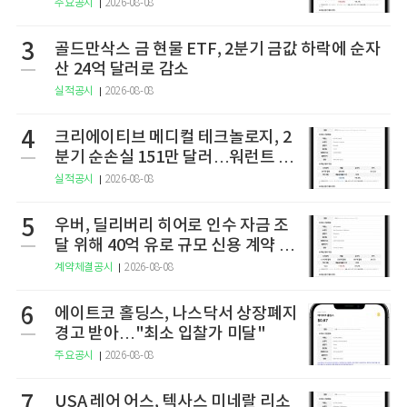
상 2상 결과 발표
주요공시
2026-08-08
3
골드만삭스 금 현물 ETF, 2분기 금값 하락에 순자
산 24억 달러로 감소
실적공시
2026-08-08
4
크리에이티브 메디컬 테크놀로지, 2
분기 순손실 151만 달러…워런트 행
사로 446만 달러 조달
실적공시
2026-08-08
5
우버, 딜리버리 히어로 인수 자금 조
달 위해 40억 유로 규모 신용 계약 체
결
계약체결공시
2026-08-08
6
에이트코 홀딩스, 나스닥서 상장폐지
경고 받아…"최소 입찰가 미달"
주요공시
2026-08-08
7
USA 레어 어스, 텍사스 미네랄 리소