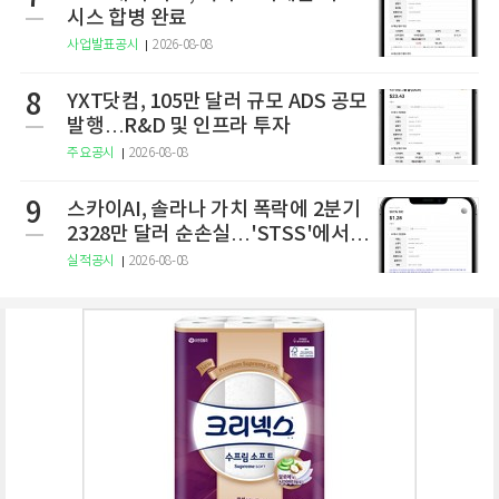
시스 합병 완료
사업발표공시
2026-08-08
8
YXT닷컴, 105만 달러 규모 ADS 공모
발행…R&D 및 인프라 투자
주요공시
2026-08-08
9
스카이AI, 솔라나 가치 폭락에 2분기
2328만 달러 순손실…'STSS'에서
사명·티커 변경 완료
실적공시
2026-08-08