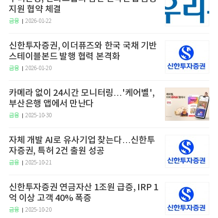
지원 협약 체결
금융
2026-01-22
신한투자증권, 이더퓨즈와 한국 국채 기반
스테이블본드 발행 협력 본격화
금융
2026-01-20
카메라 없이 24시간 모니터링…'케어벨',
부산은행 앱에서 만난다
금융
2025-10-30
자체 개발 AI로 유사기업 찾는다…신한투
자증권, 특허 2건 출원 성공
금융
2025-10-21
신한투자증권 연금자산 1조원 급증, IRP 1
억 이상 고객 40% 폭증
금융
2025-10-20