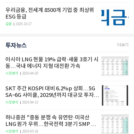
우리금융, 전세계 8500개 기업 중 최상위
ESG 등급
금융
2025-10-17
투자뉴스
더보기
아시아 LNG 현물 19% 급락·새울 3호기 시
동…국내 에너지 지형 대전환 가속
시장분석
2026-04-20
SKT 주간 KOSPI 대비 6.2%p 상회…5G
SA~6G 사이클, 2029년까지 대규모 투자
예고
시장분석
2026-04-13
하나증권 "중동 분쟁 속 유연탄·미국산
LNG 원가 우위…한국전력 3분기 SMP 상
승 전망"
시장분석
2026-03-16