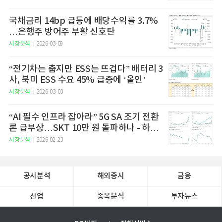
국채금리 14bp 급등에 배당수익률 3.7%
…은행주 방어주 부활 신호탄
시장분석
2026-03-09
“전기차는 춥지만 ESS는 뜨겁다” 배터리 3
사, 북미 ESS 수요 45% 급증에 ‘올인’
시장분석
2026-03-03
“AI 필수 인프라 잡아라” 5G SA 조기 전환
론 급부상…SKT 10만 원 돌파하나 - 하나
증권
시장분석
2026-02-23
공시분석
해외증시
금융
산업
종목분석
투자뉴스