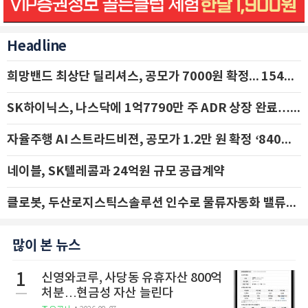
Headline
희망밴드 최상단 딜리셔스, 공모가 7000원 확정... 154억 규모 IPO 돌입
SK하이닉스, 나스닥에 1억7790만 주 ADR 상장 완료…29일 국내 추가 상장
자율주행 AI 스트라드비젼, 공모가 1.2만 원 확정 ‘840억 수혈’
네이블, SK텔레콤과 24억원 규모 공급계약
클로봇, 두산로지스틱스솔루션 인수로 물류자동화 밸류체인 확장 추진 - IBK투자증권
많이 본 뉴스
1
신영와코루, 사당동 유휴자산 800억
처분…현금성 자산 늘린다