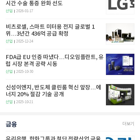
시간 수술 통증 완화 선도
산업
2026-01-17
비츠로셀, 스마트 미터용 전지 글로벌 1
위…3년간 436억 공급 확정
산업
2025-12-24
FDA급 EU 인증 따냈다…디오임플란트, 유
럽 시장 본격 공략 시동
산업
2025-10-30
신성이엔지, 반도체 클린룸 혁신 앞장…에
너지 20% 절감 기술 공개
산업
2025-10-21
금융
더보기
우리은행, 한화그룹과 첨단 전략산업 금융