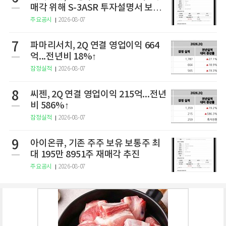
매각 위해 S-3ASR 투자설명서 보충
서 제출
주요공시
2026-08-07
7
파마리서치, 2Q 연결 영업이익 664
억...전년비 18%↑
잠정실적
2026-08-07
8
씨젠, 2Q 연결 영업이익 215억...전년
비 586%↑
잠정실적
2026-08-07
9
아이온큐, 기존 주주 보유 보통주 최
대 195만 8951주 재매각 추진
주요공시
2026-08-07