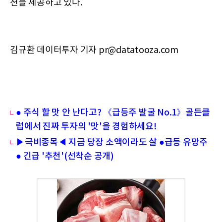
션을 제공하고 있다.
김규환 데이터투자 기자 pr@datatooza.com
● 주식 할 맛 안 난다고? 《급등주 발굴 No.1》골든클
럽에서 진짜 투자의 '맛'을 경험하세요!
▶극비종목◀ 지금 당장 소액이라도 살 ●급등 유망주
● 긴급 '추천'(선착순 공개)