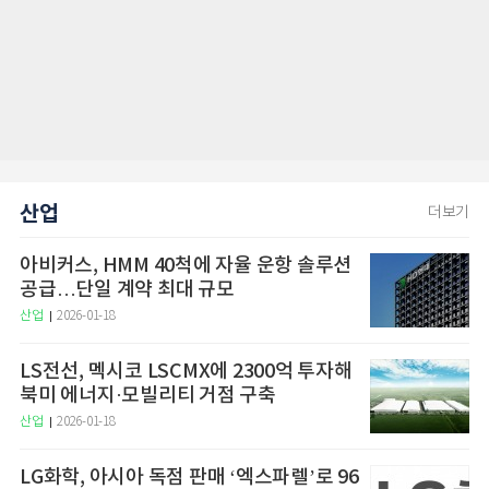
산업
더보기
아비커스, HMM 40척에 자율 운항 솔루션
공급…단일 계약 최대 규모
산업
2026-01-18
LS전선, 멕시코 LSCMX에 2300억 투자해
북미 에너지·모빌리티 거점 구축
산업
2026-01-18
LG화학, 아시아 독점 판매 ‘엑스파렐’로 96