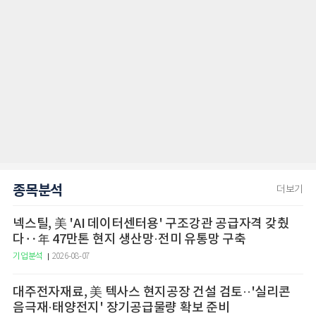
종목분석
더보기
넥스틸, 美 'AI 데이터센터용' 구조강관 공급자격 갖췄
다‥年 47만톤 현지 생산망·전미 유통망 구축
기업분석
2026-08-07
대주전자재료, 美 텍사스 현지공장 건설 검토··'실리콘
음극재·태양전지' 장기공급물량 확보 준비