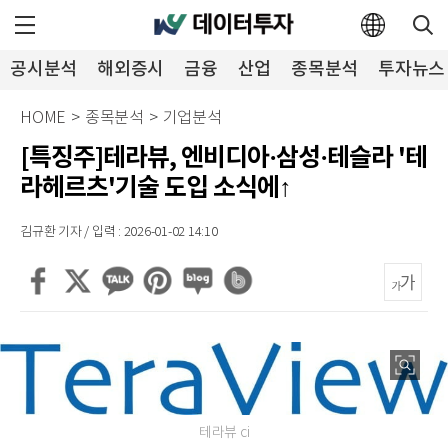
공시분석
해외증시
금융
산업
종목분석
투자뉴스
HOME
>
종목분석
>
기업분석
[특징주]테라뷰, 엔비디아·삼성·테슬라 '테
라헤르츠'기술 도입 소식에↑
김규환 기자 / 입력 : 2026-01-02 14:10
테라뷰 ci