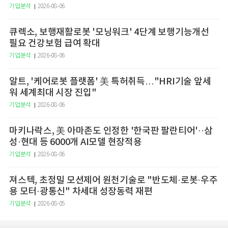
기업분석
2026-08-06
큐렉소, 보행재활로봇 '모닝워크' 4단계 보행기능개선
필요 건강보험 급여 확대
기업분석
2026-08-06
알트, '케어로봇 플랫폼' 美 특허취득…"HRI기술 앞세
워 세계최대 시장 진입"
기업분석
2026-08-06
마키나락스, 美 아마존도 인정한 '한국판 팔란티어'··삼
성·현대 등 6000개 AI모델 현장적용
기업분석
2026-08-06
져스텍, 초정밀 모션제어 원천기술로 "반도체·로봇·우주
용 모터·광통신" 차세대 성장동력 재편
기업분석
2026-08-05