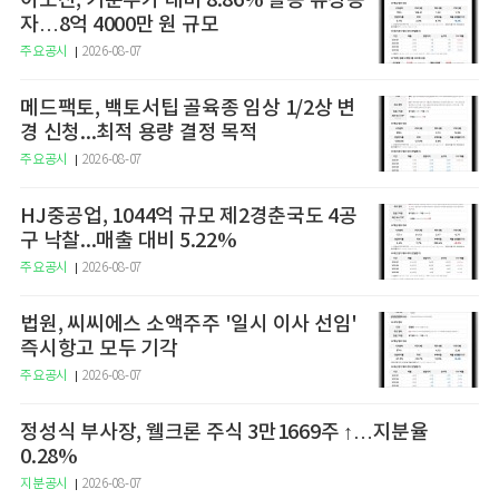
이노진, 기준주가 대비 8.86% 할증 유상증
자…8억 4000만 원 규모
주요공시
2026-08-07
메드팩토, 백토서팁 골육종 임상 1/2상 변
경 신청...최적 용량 결정 목적
주요공시
2026-08-07
HJ중공업, 1044억 규모 제2경춘국도 4공
구 낙찰...매출 대비 5.22%
주요공시
2026-08-07
법원, 씨씨에스 소액주주 '일시 이사 선임'
즉시항고 모두 기각
주요공시
2026-08-07
정성식 부사장, 웰크론 주식 3만1669주 ↑…지분율
0.28%
지분공시
2026-08-07