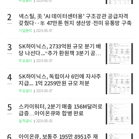
주요공시
2026-08-07
2
넥스틸, 美 'AI 데이터센터용' 구조강관 공급자격
갖췄다‥年 47만톤 현지 생산망·전미 유통망 구축
기업분석
2026-08-07
3
SK하이닉스, 2733억원 규모 분기 배
당 나선다...“추가 환원책 3분기 공
개”
주요공시
2026-08-07
4
SK하이닉스, 독립이사 6인에 자사주
지급... 1억 2259만원 규모 처분
주요공시
2026-08-07
5
스카이워터, 2분기 매출 156M달러로
급증…아이온큐와 합병 완료
실적공시
2026-08-08
6
아이온큐, 보통주 195만 8951주 재