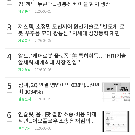
법' 혜택 누린다...광통신 케이블 현지 생산
기업분석
2026-08-05
3
져스텍, 초정밀 모션제어 원천기술로 "반도체·로
봇·우주용 모터·광통신" 차세대 성장동력 재편
기업분석
2026-08-05
4
알트, '케어로봇 플랫폼' 美 특허취득…"HRI기술
앞세워 세계최대 시장 진입"
기업분석
2026-08-06
5
심텍, 2Q 연결 영업이익 628억...전년
비 1034%↑
잠정실적
2026-08-05
6
인슐릿, 옴니팟 결함 소송·비용 악재
직면...이오플로우 소송은 재심의 청
구
실적공시
2026-08-06