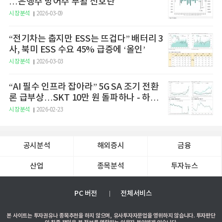
…은행주 방어주 부활 신호탄
시장분석
2026-03-09
“전기차는 춥지만 ESS는 뜨겁다” 배터리 3
사, 북미 ESS 수요 45% 급증에 ‘올인’
시장분석
2026-03-03
“AI 필수 인프라 잡아라” 5G SA 조기 전환
론 급부상…SKT 10만 원 돌파하나 - 하나
증권
시장분석
2026-02-23
공시분석
해외증시
금융
산업
종목분석
투자뉴스
PC 버전
전체서비스
본 사이트는 투자권유나 종목추천을 하지 않으며, 유사투자자문업을 영위하지 않습니다. 투자판단