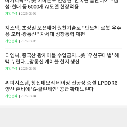
마키나락스, 美 아마존도 인정한 '한국판 팔란티어'··삼
성·현대 등 6000개 AI모델 현장적용
기업분석
2026-08-06
져스텍, 초정밀 모션제어 원천기술로 "반도체·로봇·우주
용 모터·광통신" 차세대 성장동력 재편
기업분석
2026-08-05
티엠씨, 중국산 광케이블 수입금지...美 '우선구매법' 혜
택 누린다...광통신 케이블 현지 생산
기업분석
2026-08-05
씨피시스템, 창신메모리 베이징 신공장 증설·LPDDR6
양산 준비에 'G-클린체인' 공급 확대노린다
기업분석
2026-08-04