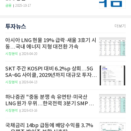
금융
2025-10-17
투자뉴스
더보기
아시아 LNG 현물 19% 급락·새울 3호기 시
동…국내 에너지 지형 대전환 가속
시장분석
2026-04-20
SKT 주간 KOSPI 대비 6.2%p 상회…5G
SA~6G 사이클, 2029년까지 대규모 투자
예고
시장분석
2026-04-13
하나증권 "중동 분쟁 속 유연탄·미국산
LNG 원가 우위…한국전력 3분기 SMP 상
승 전망"
시장분석
2026-03-16
국채금리 14bp 급등에 배당수익률 3.7%