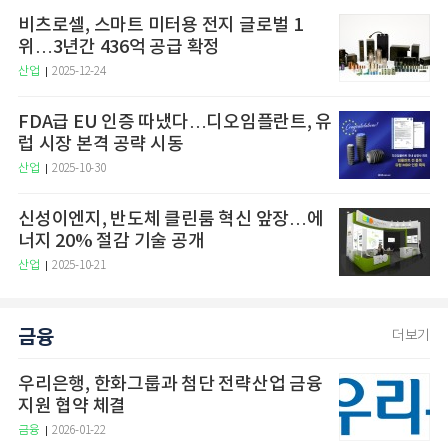
비츠로셀, 스마트 미터용 전지 글로벌 1
위…3년간 436억 공급 확정
산업
2025-12-24
FDA급 EU 인증 따냈다…디오임플란트, 유
럽 시장 본격 공략 시동
산업
2025-10-30
신성이엔지, 반도체 클린룸 혁신 앞장…에
너지 20% 절감 기술 공개
산업
2025-10-21
금융
더보기
우리은행, 한화그룹과 첨단 전략산업 금융
지원 협약 체결
금융
2026-01-22