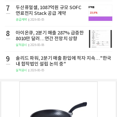
7
두산퓨얼셀, 1087억원 규모 SOFC
연료전지 Stack 공급 계약
공급계약
2026-08-05
8
아이온큐, 2분기 매출 287% 급증한
8010만 달러…연간 전망치 상향
실적공시
2026-08-06
9
솔리드 파워, 2분기 매출 환입에 적자 지속…"한국
내 합작법인 설립 논의 중"
실적공시
2026-08-05