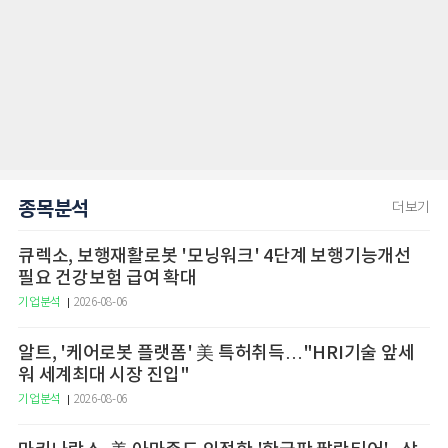
종목분석
더보기
큐렉소, 보행재활로봇 '모닝워크' 4단계 보행기능개선
필요 건강보험 급여 확대
기업분석
2026-08-06
알트, '케어로봇 플랫폼' 美 특허취득…"HRI기술 앞세
워 세계최대 시장 진입"
기업분석
2026-08-06