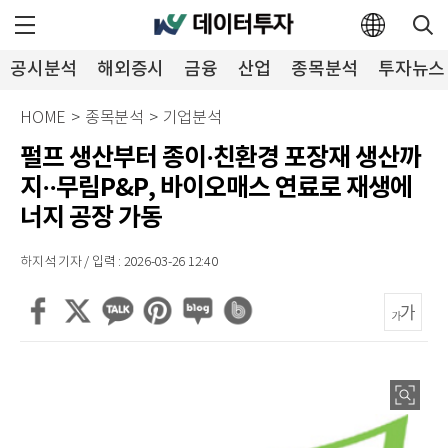
공시분석
해외증시
금융
산업
종목분석
투자뉴스
HOME
>
종목분석
>
기업분석
펄프 생산부터 종이·친환경 포장재 생산까
지··무림P&P, 바이오매스 연료로 재생에
너지 공장 가동
하지석 기자 / 입력 : 2026-03-26 12:40