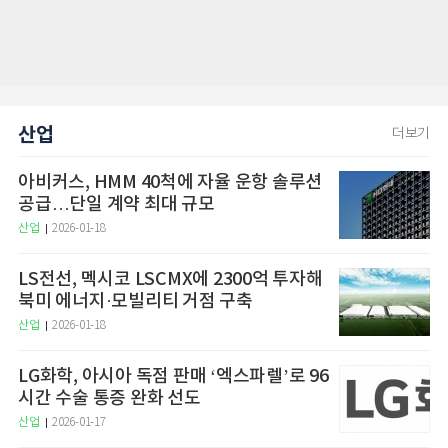
산업
더보기
아비커스, HMM 40척에 자율 운항 솔루션
공급…단일 계약 최대 규모
산업
2026-01-18
LS전선, 멕시코 LSCMX에 2300억 투자해
북미 에너지·모빌리티 거점 구축
산업
2026-01-18
LG화학, 아시아 독점 판매 ‘엑스파렐’로 96
시간 수술 통증 완화 선도
산업
2026-01-17