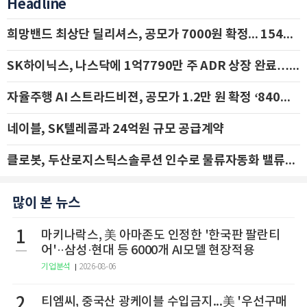
Headline
희망밴드 최상단 딜리셔스, 공모가 7000원 확정... 154억 규모 IPO 돌입
SK하이닉스, 나스닥에 1억7790만 주 ADR 상장 완료…29일 국내 추가 상장
자율주행 AI 스트라드비젼, 공모가 1.2만 원 확정 ‘840억 수혈’
네이블, SK텔레콤과 24억원 규모 공급계약
클로봇, 두산로지스틱스솔루션 인수로 물류자동화 밸류체인 확장 추진 - IBK투자증권
많이 본 뉴스
1
마키나락스, 美 아마존도 인정한 '한국판 팔란티
어'··삼성·현대 등 6000개 AI모델 현장적용
기업분석
2026-08-06
2
티엠씨, 중국산 광케이블 수입금지...美 '우선구매