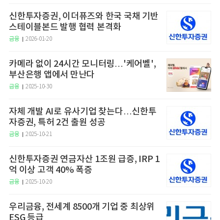
신한투자증권, 이더퓨즈와 한국 국채 기반
스테이블본드 발행 협력 본격화
금융
2026-01-20
카메라 없이 24시간 모니터링…'케어벨',
부산은행 앱에서 만난다
금융
2025-10-30
자체 개발 AI로 유사기업 찾는다…신한투
자증권, 특허 2건 출원 성공
금융
2025-10-21
신한투자증권 연금자산 1조원 급증, IRP 1
억 이상 고객 40% 폭증
금융
2025-10-20
우리금융, 전세계 8500개 기업 중 최상위
ESG 등급