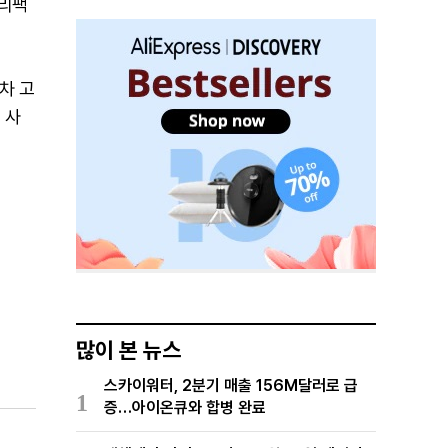
터리팩
차 고
 사
많이 본 뉴스
스카이워터, 2분기 매출 156M달러로 급
1
증…아이온큐와 합병 완료