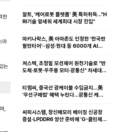
알트, '케어로봇 플랫폼' 美 특허취득…"H
력한
RI기술 앞세워 세계최대 시장 진입"
마키나락스, 美 아마존도 인정한 '한국판
 스마
팔란티어'··삼성·현대 등 6000개 AI모
델 현장적용
져스텍, 초정밀 모션제어 원천기술로 "반
 있는
도체·로봇·우주용 모터·광통신" 차세대
성장동력 재편
티엠씨, 중국산 광케이블 수입금지...美
'우선구매법' 혜택 누린다...광통신 케이
블 현지 생산
며,
씨피시스템, 창신메모리 베이징 신공장
증설·LPDDR6 양산 준비에 'G-클린체
인' 공급 확대노린다