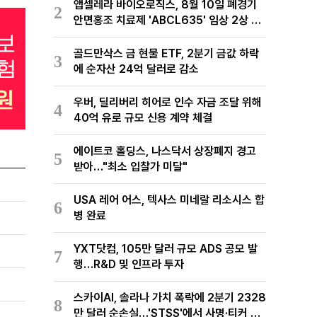
앱셀레라 바이오로직스, 8월 10일 폐경기
2
안면홍조 치료제 'ABCL635' 임상 2상 결
과 발표
골드만삭스 금 현물 ETF, 2분기 금값 하락
3
에 순자산 24억 달러로 감소
우버, 딜리버리 히어로 인수 자금 조달 위해
4
40억 유로 규모 신용 계약 체결
에이트코 홀딩스, 나스닥서 상장폐지 경고
5
받아…"최소 입찰가 미달"
USA 레어 어스, 텍사스 미네랄 리소시스 합
6
병 완료
YXT닷컴, 105만 달러 규모 ADS 공모 발
7
행…R&D 및 인프라 투자
스카이AI, 솔라나 가치 폭락에 2분기 2328
8
만 달러 순손실…'STSS'에서 사명·티커 변