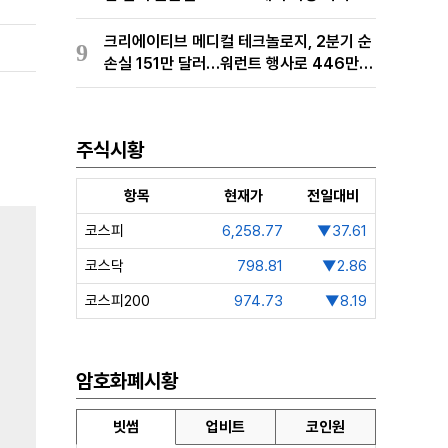
경 완료
크리에이티브 메디컬 테크놀로지, 2분기 순
9
손실 151만 달러…워런트 행사로 446만
달러 조달
주식시황
항목
현재가
전일대비
코스피
6,258.77
▼37.61
코스닥
798.81
▼2.86
코스피200
974.73
▼8.19
암호화폐시황
빗썸
업비트
코인원