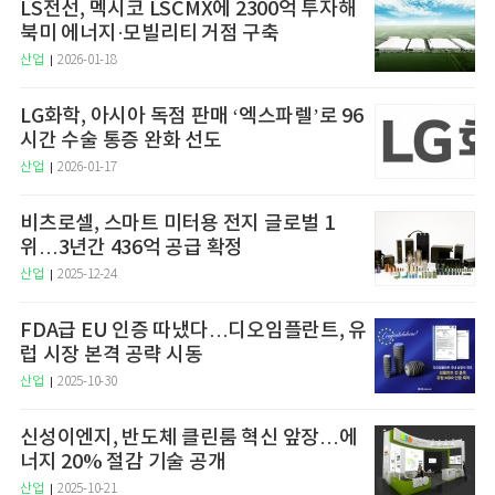
LS전선, 멕시코 LSCMX에 2300억 투자해
북미 에너지·모빌리티 거점 구축
산업
2026-01-18
LG화학, 아시아 독점 판매 ‘엑스파렐’로 96
시간 수술 통증 완화 선도
산업
2026-01-17
비츠로셀, 스마트 미터용 전지 글로벌 1
위…3년간 436억 공급 확정
산업
2025-12-24
FDA급 EU 인증 따냈다…디오임플란트, 유
럽 시장 본격 공략 시동
산업
2025-10-30
신성이엔지, 반도체 클린룸 혁신 앞장…에
너지 20% 절감 기술 공개
산업
2025-10-21