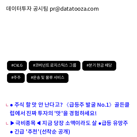
데이터투자 공시팀 pr@datatooza.com
#CVLG
#코버넌트 로지스틱스 그룹
#분기 현금 배당
#주주
#운송 및 물류 서비스
● 주식 할 맛 안 난다고? 《급등주 발굴 No.1》골든클
럽에서 진짜 투자의 '맛'을 경험하세요!
▶극비종목◀ 지금 당장 소액이라도 살 ●급등 유망주
● 긴급 '추천'(선착순 공개)