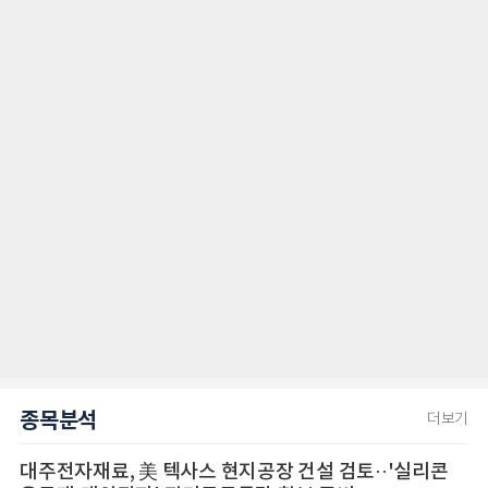
종목분석
더보기
대주전자재료, 美 텍사스 현지공장 건설 검토··'실리콘