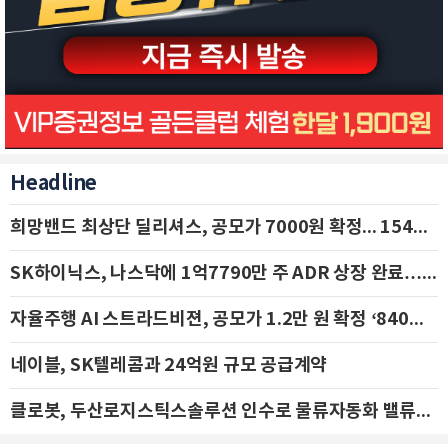
Headline
희망밴드 최상단 딜리셔스, 공모가 7000원 확정... 154억 규모 IPO 돌입
SK하이닉스, 나스닥에 1억7790만 주 ADR 상장 완료…29일 국내 추가 상장
자율주행 AI 스트라드비젼, 공모가 1.2만 원 확정 ‘840억 수혈’
네이블, SK텔레콤과 24억원 규모 공급계약
클로봇, 두산로지스틱스솔루션 인수로 물류자동화 밸류체인 확장 추진 - IBK투자증권