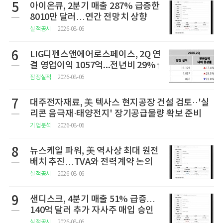
5
아이온큐, 2분기 매출 287% 급증한
8010만 달러…연간 전망치 상향
실적공시
2026-08-06
6
LIG디펜스앤에어로스페이스, 2Q 연
결 영업이익 1057억...전년비 29%↑
잠정실적
2026-08-06
7
대주전자재료, 美 텍사스 현지공장 건설 검토··'실
리콘 음극재·태양전지' 장기공급물량 확보 준비
기업분석
2026-08-06
8
뉴스케일 파워, 美 역사상 최대 원전
배치 추진…TVA와 전력계약 논의
실적공시
2026-08-06
9
샌디스크, 4분기 매출 51% 급증…
140억 달러 추가 자사주 매입 승인
실적공시
2026-08-06