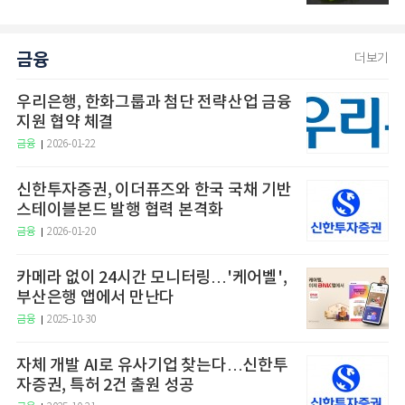
금융
더보기
우리은행, 한화그룹과 첨단 전략산업 금융
지원 협약 체결
금융
2026-01-22
신한투자증권, 이더퓨즈와 한국 국채 기반
스테이블본드 발행 협력 본격화
금융
2026-01-20
카메라 없이 24시간 모니터링…'케어벨',
부산은행 앱에서 만난다
금융
2025-10-30
자체 개발 AI로 유사기업 찾는다…신한투
자증권, 특허 2건 출원 성공