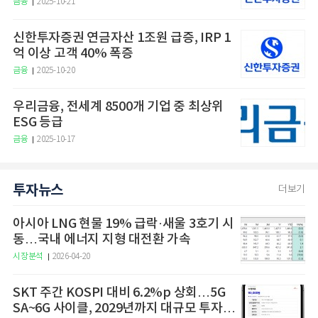
금융
2025-10-21
신한투자증권 연금자산 1조원 급증, IRP 1
억 이상 고객 40% 폭증
금융
2025-10-20
우리금융, 전세계 8500개 기업 중 최상위
ESG 등급
금융
2025-10-17
투자뉴스
더보기
아시아 LNG 현물 19% 급락·새울 3호기 시
동…국내 에너지 지형 대전환 가속
시장분석
2026-04-20
SKT 주간 KOSPI 대비 6.2%p 상회…5G
SA~6G 사이클, 2029년까지 대규모 투자