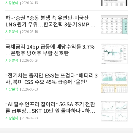
예고
시장분석
2026-04-13
하나증권 "중동 분쟁 속 유연탄·미국산
LNG 원가 우위…한국전력 3분기 SMP 상
승 전망"
시장분석
2026-03-16
국채금리 14bp 급등에 배당수익률 3.7%
…은행주 방어주 부활 신호탄
시장분석
2026-03-09
“전기차는 춥지만 ESS는 뜨겁다” 배터리 3
사, 북미 ESS 수요 45% 급증에 ‘올인’
시장분석
2026-03-03
“AI 필수 인프라 잡아라” 5G SA 조기 전환
론 급부상…SKT 10만 원 돌파하나 - 하나
증권
시장분석
2026-02-23