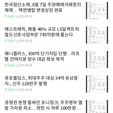
한국첨단소재, 8월 7일 주권매매거래정지
해제… 액면병합 변경상장 완료
주요공시
2026-08-06
에스트래픽, 매출 46% 규모 LS일렉트릭
철도신호사업부문 745억원에 품는다
주요공시
2026-08-06
애니플러스, 300억 단기차입 단행…라프
텔 잔여지분 양수 대금 확보 목적
주요공시
2026-08-06
큐로홀딩스, 최대주주 대상 34억 유상증
자...신주 126만주 발행
주요공시
2026-08-06
경영권 분쟁 휩싸인 포니링크, 주주명부 열
람 가처분 피소…위반 시 하루 100만원 청