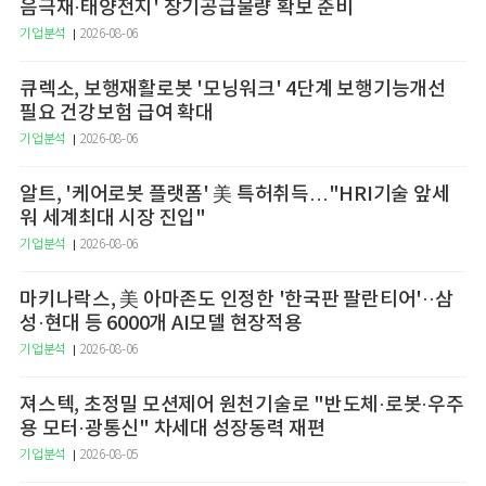
음극재·태양전지' 장기공급물량 확보 준비
기업분석
2026-08-06
큐렉소, 보행재활로봇 '모닝워크' 4단계 보행기능개선
필요 건강보험 급여 확대
기업분석
2026-08-06
알트, '케어로봇 플랫폼' 美 특허취득…"HRI기술 앞세
워 세계최대 시장 진입"
기업분석
2026-08-06
마키나락스, 美 아마존도 인정한 '한국판 팔란티어'··삼
성·현대 등 6000개 AI모델 현장적용
기업분석
2026-08-06
져스텍, 초정밀 모션제어 원천기술로 "반도체·로봇·우주
용 모터·광통신" 차세대 성장동력 재편
기업분석
2026-08-05