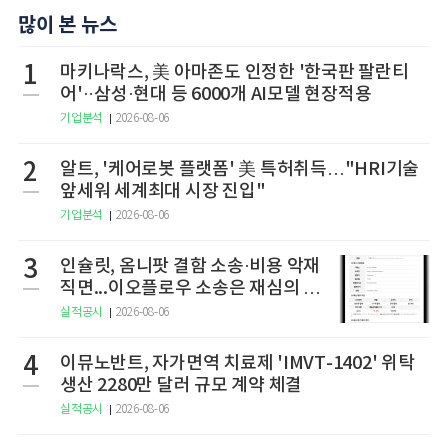
많이 본 뉴스
1
마키나락스, 美 아마존도 인정한 '한국판 팔란티
어'··삼성·현대 등 6000개 AI모델 현장적용
기업분석
2026-08-06
2
알트, '케어로봇 플랫폼' 美 특허취득…"HRI기술
앞세워 세계최대 시장 진입"
기업분석
2026-08-06
3
인슐릿, 옴니팟 결함 소송·비용 악재
직면...이오플로우 소송은 재심의 청
구
실적공시
2026-08-06
4
이뮤노반트, 자가면역 치료제 'IMVT-1402' 위탁
생산 2280만 달러 규모 계약 체결
실적공시
2026-08-06