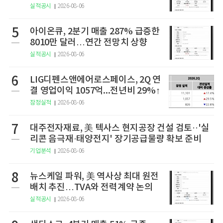
구
실적공시
2026-08-06
5
아이온큐, 2분기 매출 287% 급증한
8010만 달러…연간 전망치 상향
실적공시
2026-08-06
6
LIG디펜스앤에어로스페이스, 2Q 연
결 영업이익 1057억...전년비 29%↑
잠정실적
2026-08-06
7
대주전자재료, 美 텍사스 현지공장 건설 검토··'실
리콘 음극재·태양전지' 장기공급물량 확보 준비
기업분석
2026-08-06
8
뉴스케일 파워, 美 역사상 최대 원전
배치 추진…TVA와 전력계약 논의
실적공시
2026-08-06