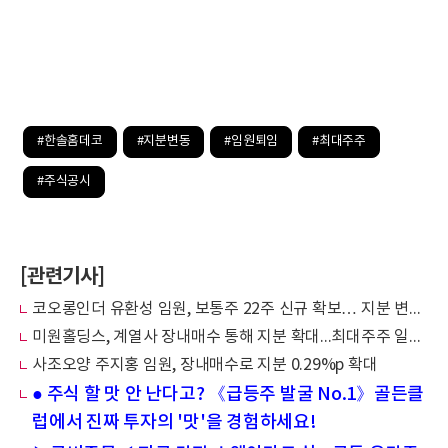
#한솔홈데코
#지분변동
#임원퇴임
#최대주주
#주식공시
[관련기사]
코오롱인더 유환성 임원, 보통주 22주 신규 확보… 지분 변동 공시
미원홀딩스, 계열사 장내매수 통해 지분 확대...최대주주 일가 증여도 발생
사조오양 주지홍 임원, 장내매수로 지분 0.29%p 확대
● 주식 할 맛 안 난다고? 《급등주 발굴 No.1》골든클
럽에서 진짜 투자의 '맛'을 경험하세요!