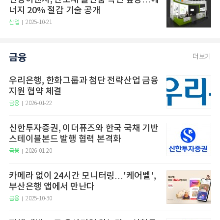
너지 20% 절감 기술 공개
산업
2025-10-21
금융
더보기
우리은행, 한화그룹과 첨단 전략산업 금융
지원 협약 체결
금융
2026-01-22
신한투자증권, 이더퓨즈와 한국 국채 기반
스테이블본드 발행 협력 본격화
금융
2026-01-20
카메라 없이 24시간 모니터링…'케어벨',
부산은행 앱에서 만난다
금융
2025-10-30