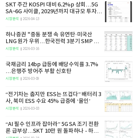
SKT 주간 KOSPI 대비 6.2%p 상회…5G
SA~6G 사이클, 2029년까지 대규모 투자
예고
시장분석
2026-04-13
하나증권 "중동 분쟁 속 유연탄·미국산
LNG 원가 우위…한국전력 3분기 SMP 상
승 전망"
시장분석
2026-03-16
국채금리 14bp 급등에 배당수익률 3.7%
…은행주 방어주 부활 신호탄
시장분석
2026-03-09
“전기차는 춥지만 ESS는 뜨겁다” 배터리 3
사, 북미 ESS 수요 45% 급증에 ‘올인’
시장분석
2026-03-03
“AI 필수 인프라 잡아라” 5G SA 조기 전환
론 급부상…SKT 10만 원 돌파하나 - 하나
증권