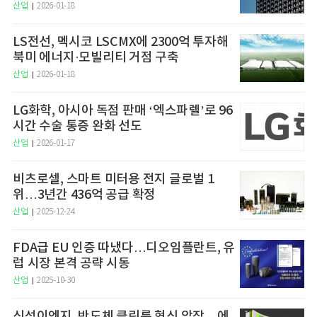
산업
2026-01-18
LS전선, 멕시코 LSCMX에 2300억 투자해
북미 에너지·모빌리티 거점 구축
산업
2026-01-18
LG화학, 아시아 독점 판매 ‘엑스파렐’로 96
시간 수술 통증 완화 선도
산업
2026-01-17
비츠로셀, 스마트 미터용 전지 글로벌 1
위…3년간 436억 공급 확정
산업
2025-12-24
FDA급 EU 인증 따냈다…디오임플란트, 유
럽 시장 본격 공략 시동
산업
2025-10-30
신성이엔지, 반도체 클린룸 혁신 앞장…에