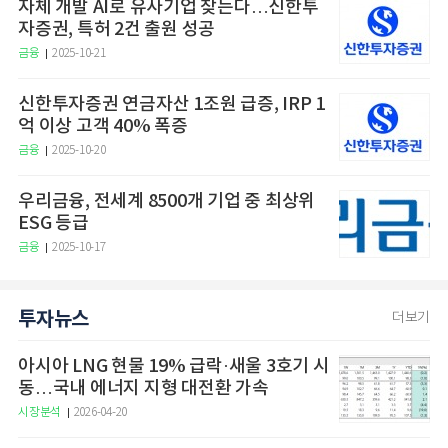
자체 개발 AI로 유사기업 찾는다…신한투
자증권, 특허 2건 출원 성공
금융
2025-10-21
신한투자증권 연금자산 1조원 급증, IRP 1
억 이상 고객 40% 폭증
금융
2025-10-20
우리금융, 전세계 8500개 기업 중 최상위
ESG 등급
금융
2025-10-17
투자뉴스
더보기
아시아 LNG 현물 19% 급락·새울 3호기 시
동…국내 에너지 지형 대전환 가속
시장분석
2026-04-20