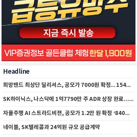
Headline
희망밴드 최상단 딜리셔스, 공모가 7000원 확정... 154억 규모 IPO 돌입
SK하이닉스, 나스닥에 1억7790만 주 ADR 상장 완료…29일 국내 추가 상장
자율주행 AI 스트라드비젼, 공모가 1.2만 원 확정 ‘840억 수혈’
네이블, SK텔레콤과 24억원 규모 공급계약