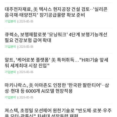
대주전자재료, 美 텍사스 현지공장 건설 검토··'실리콘
음극재·태양전지' 장기공급물량 확보 준비
기업분석
2026-08-06
큐렉소, 보행재활로봇 '모닝워크' 4단계 보행기능개선
필요 건강보험 급여 확대
기업분석
2026-08-06
알트, '케어로봇 플랫폼' 美 특허취득…"HRI기술 앞세
워 세계최대 시장 진입"
기업분석
2026-08-06
마키나락스, 美 아마존도 인정한 '한국판 팔란티어'··삼
성·현대 등 6000개 AI모델 현장적용
기업분석
2026-08-06
져스텍, 초정밀 모션제어 원천기술로 "반도체·로봇·우주
용 모터·광통신" 차세대 성장동력 재편