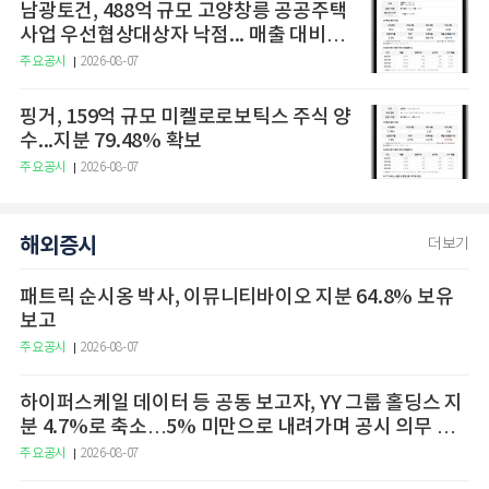
남광토건, 488억 규모 고양창릉 공공주택
사업 우선협상대상자 낙점... 매출 대비
13.6%
주요공시
2026-08-07
핑거, 159억 규모 미켈로로보틱스 주식 양
수...지분 79.48% 확보
주요공시
2026-08-07
해외증시
더보기
패트릭 순시옹 박사, 이뮤니티바이오 지분 64.8% 보유
보고
주요공시
2026-08-07
하이퍼스케일 데이터 등 공동 보고자, YY 그룹 홀딩스 지
분 4.7%로 축소…5% 미만으로 내려가며 공시 의무 종
료
주요공시
2026-08-07