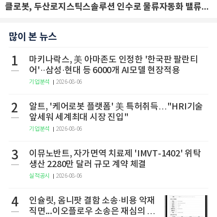
클로봇, 두산로지스틱스솔루션 인수로 물류자동화 밸류체인 확장 추진 - IBK투자증권
많이 본 뉴스
1
마키나락스, 美 아마존도 인정한 '한국판 팔란티
어'··삼성·현대 등 6000개 AI모델 현장적용
기업분석
2026-08-06
2
알트, '케어로봇 플랫폼' 美 특허취득…"HRI기술
앞세워 세계최대 시장 진입"
기업분석
2026-08-06
3
이뮤노반트, 자가면역 치료제 'IMVT-1402' 위탁
생산 2280만 달러 규모 계약 체결
실적공시
2026-08-06
4
인슐릿, 옴니팟 결함 소송·비용 악재
직면...이오플로우 소송은 재심의 청