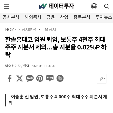
공시분석
해외증시
금융
산업
종목분석
투자뉴스
HOME
>
공시분석
>
주요공시
한솔홈데코 임원 퇴임, 보통주 4천주 최대
주주 지분서 제외…총 지분율 0.02%P 하
락
박승호 기자 / 입력 : 2026-05-18 20:20
- 이승훈 전 임원, 보통주 4,000주 최대주주 지분서 제
외