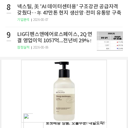
8
넥스틸, 美 'AI 데이터센터용' 구조강관 공급자격
갖췄다‥年 47만톤 현지 생산망·전미 유통망 구축
기업분석
2026-08-07
9
LIG디펜스앤에어로스페이스, 2Q 연
결 영업이익 1057억...전년비 29%↑
잠정실적
2026-08-06