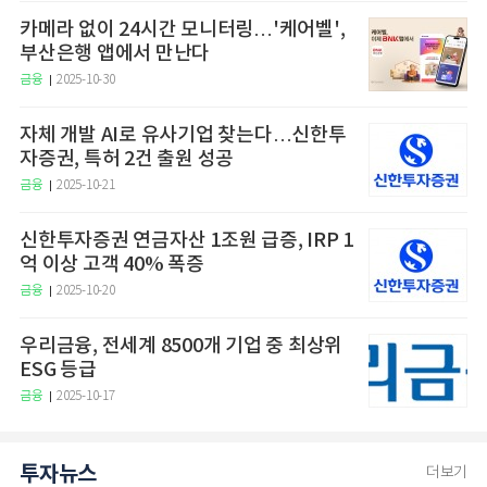
카메라 없이 24시간 모니터링…'케어벨',
부산은행 앱에서 만난다
금융
2025-10-30
자체 개발 AI로 유사기업 찾는다…신한투
자증권, 특허 2건 출원 성공
금융
2025-10-21
신한투자증권 연금자산 1조원 급증, IRP 1
억 이상 고객 40% 폭증
금융
2025-10-20
우리금융, 전세계 8500개 기업 중 최상위
ESG 등급
금융
2025-10-17
투자뉴스
더보기