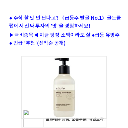
● 주식 할 맛 안 난다고? 《급등주 발굴 No.1》골든클
럽에서 진짜 투자의 '맛'을 경험하세요!
▶극비종목◀ 지금 당장 소액이라도 살 ●급등 유망주
● 긴급 '추천'(선착순 공개)