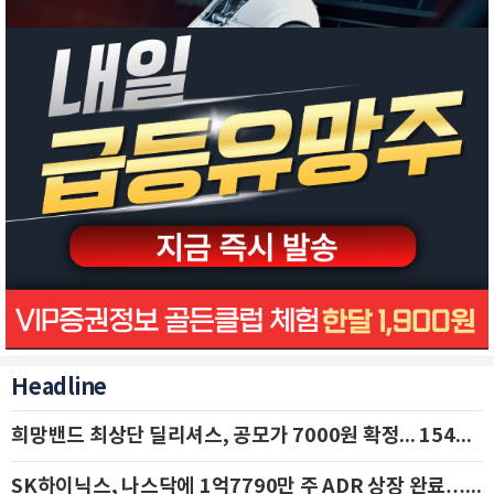
Headline
희망밴드 최상단 딜리셔스, 공모가 7000원 확정... 154억 규모 IPO 돌입
SK하이닉스, 나스닥에 1억7790만 주 ADR 상장 완료…29일 국내 추가 상장