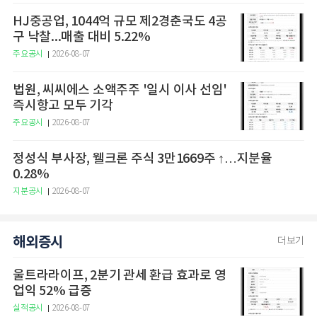
HJ중공업, 1044억 규모 제2경춘국도 4공
구 낙찰...매출 대비 5.22%
주요공시
2026-08-07
법원, 씨씨에스 소액주주 '일시 이사 선임'
즉시항고 모두 기각
주요공시
2026-08-07
정성식 부사장, 웰크론 주식 3만1669주 ↑…지분율
0.28%
지분공시
2026-08-07
해외증시
더보기
울트라라이프, 2분기 관세 환급 효과로 영
업익 52% 급증
실적공시
2026-08-07