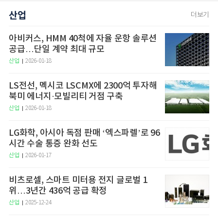
산업
더보기
아비커스, HMM 40척에 자율 운항 솔루션
공급…단일 계약 최대 규모
산업
2026-01-18
LS전선, 멕시코 LSCMX에 2300억 투자해
북미 에너지·모빌리티 거점 구축
산업
2026-01-18
LG화학, 아시아 독점 판매 ‘엑스파렐’로 96
시간 수술 통증 완화 선도
산업
2026-01-17
비츠로셀, 스마트 미터용 전지 글로벌 1
위…3년간 436억 공급 확정
산업
2025-12-24