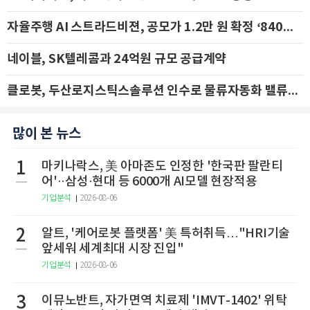
자율주행 AI 스트라드비젼, 공모가 1.2만 원 확정 ‘840억 수혈’
네이블, SK텔레콤과 24억원 규모 공급계약
클로봇, 두산로지스틱스솔루션 인수로 물류자동화 밸류체인 확장 추진 - IBK투자증권
많이 본 뉴스
1
마키나락스, 美 아마존도 인정한 '한국판 팔란티
어'··삼성·현대 등 6000개 AI모델 현장적용
기업분석
2026-08-06
2
알트, '케어로봇 플랫폼' 美 특허취득…"HRI기술
앞세워 세계최대 시장 진입"
기업분석
2026-08-06
3
이뮤노반트, 자가면역 치료제 'IMVT-1402' 위탁