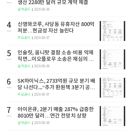
생산 2280만 달러 규모 계약 체결
실적공시
2026-08-06
4
신영와코루, 사당동 유휴자산 800억
처분…현금성 자산 늘린다
주요공시
2026-08-07
5
인슐릿, 옴니팟 결함 소송·비용 악재
직면...이오플로우 소송은 재심의 청
구
실적공시
2026-08-06
6
SK하이닉스, 2733억원 규모 분기 배
당 나선다...“추가 환원책 3분기 공
개”
주요공시
2026-08-07
7
아이온큐, 2분기 매출 287% 급증한
8010만 달러…연간 전망치 상향
실적공시
2026-08-06