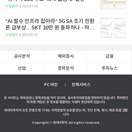
시장분석
2026-03-03
“AI 필수 인프라 잡아라” 5G SA 조기 전환
론 급부상…SKT 10만 원 돌파하나 - 하나
증권
시장분석
2026-02-23
공시분석
해외증시
금융
산업
종목분석
투자뉴스
PC 버전
전체서비스
본 사이트는 투자권유나 종목추천을 하지 않으며, 유사투자자문업을 영위하지 않습니다. 투자판단
의 최종 책임은 본 정보를 열람하는 이용자 본인에게 있습니다.
데이터투자의 모든 콘텐츠 및 기사는 저작권법의 보호를 받는 바, 무단 전재, 복사, 배포 등을 금합
니다.
Copyright © 데이터투자. All rights reserved.