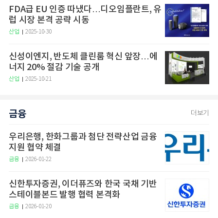
FDA급 EU 인증 따냈다…디오임플란트, 유
럽 시장 본격 공략 시동
산업
2025-10-30
신성이엔지, 반도체 클린룸 혁신 앞장…에
너지 20% 절감 기술 공개
산업
2025-10-21
금융
더보기
우리은행, 한화그룹과 첨단 전략산업 금융
지원 협약 체결
금융
2026-01-22
신한투자증권, 이더퓨즈와 한국 국채 기반
스테이블본드 발행 협력 본격화
금융
2026-01-20