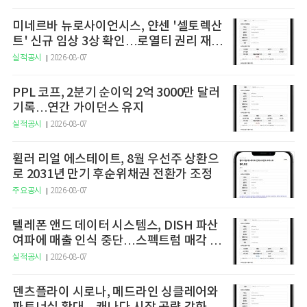
미네르바 뉴로사이언시스, 얀센 '셀토렉산
트' 신규 임상 3상 확인…로열티 권리 재평
가 주목
실적공시
2026-08-07
PPL 코프, 2분기 순이익 2억 3000만 달러
기록…연간 가이던스 유지
실적공시
2026-08-07
휠러 리얼 에스테이트, 8월 우선주 상환으
로 2031년 만기 후순위채권 전환가 조정
주요공시
2026-08-07
텔레폰 앤드 데이터 시스템스, DISH 파산
여파에 매출 인식 중단…스펙트럼 매각 세
금 1억7000만달러 3분기 납부 예정
실적공시
2026-08-07
덴츠플라이 시로나, 메드라인 싱클레어와