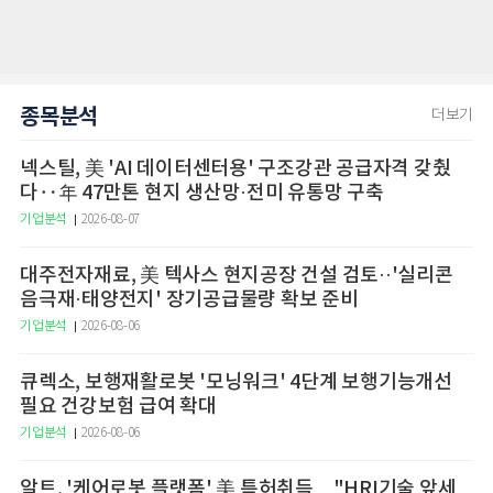
종목분석
더보기
넥스틸, 美 'AI 데이터센터용' 구조강관 공급자격 갖췄
다‥年 47만톤 현지 생산망·전미 유통망 구축
기업분석
2026-08-07
대주전자재료, 美 텍사스 현지공장 건설 검토··'실리콘
음극재·태양전지' 장기공급물량 확보 준비
기업분석
2026-08-06
큐렉소, 보행재활로봇 '모닝워크' 4단계 보행기능개선
필요 건강보험 급여 확대
기업분석
2026-08-06
알트, '케어로봇 플랫폼' 美 특허취득…"HRI기술 앞세