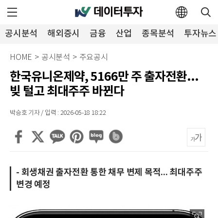
공시분석
해외증시
금융
산업
종목분석
투자뉴스
HOME
>
공시분석
>
주요공시
한국유니온제약, 5166만 주 출자전환...
빚 털고 최대주주 바뀐다
박승호 기자 / 입력 : 2026-05-18 18:22
- 회생채권 출자전환 통한 채무 변제 목적... 최대주주
변경 예정