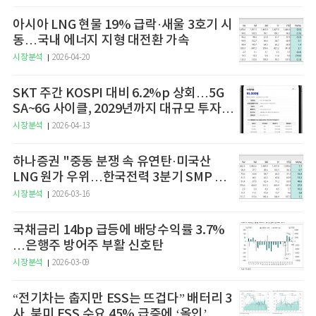
아시아 LNG 현물 19% 급락·새울 3호기 시
동…국내 에너지 지형 대전환 가속
시장분석
2026-04-20
SKT 주간 KOSPI 대비 6.2%p 상회…5G
SA~6G 사이클, 2029년까지 대규모 투자
예고
시장분석
2026-04-13
하나증권 "중동 분쟁 속 유연탄·미국산
LNG 원가 우위…한국전력 3분기 SMP 상
승 전망"
시장분석
2026-03-16
국채금리 14bp 급등에 배당수익률 3.7%
…은행주 방어주 부활 신호탄
시장분석
2026-03-09
“전기차는 춥지만 ESS는 뜨겁다” 배터리 3
사, 북미 ESS 수요 45% 급증에 ‘올인’