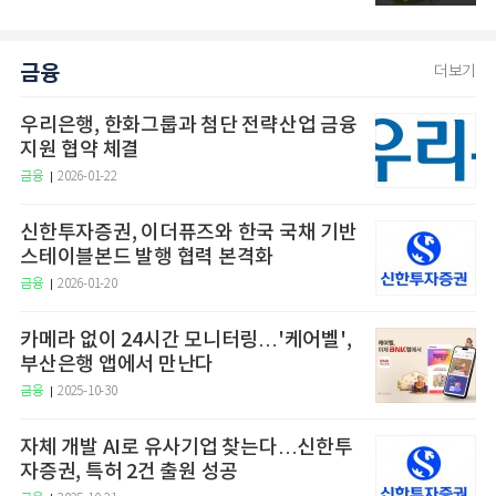
금융
더보기
우리은행, 한화그룹과 첨단 전략산업 금융
지원 협약 체결
금융
2026-01-22
신한투자증권, 이더퓨즈와 한국 국채 기반
스테이블본드 발행 협력 본격화
금융
2026-01-20
카메라 없이 24시간 모니터링…'케어벨',
부산은행 앱에서 만난다
금융
2025-10-30
자체 개발 AI로 유사기업 찾는다…신한투
자증권, 특허 2건 출원 성공