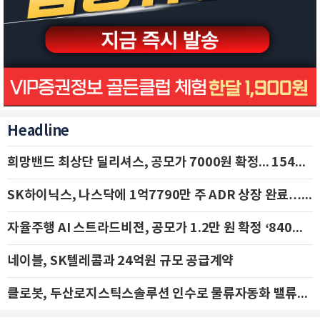
Headline
희망밴드 최상단 딜리셔스, 공모가 7000원 확정... 154억 규모 IPO 돌입
SK하이닉스, 나스닥에 1억7790만 주 ADR 상장 완료…29일 국내 추가 상장
자율주행 AI 스트라드비젼, 공모가 1.2만 원 확정 ‘840억 수혈’
네이블, SK텔레콤과 24억원 규모 공급계약
클로봇, 두산로지스틱스솔루션 인수로 물류자동화 밸류체인 확장 추진 - IBK투자증권