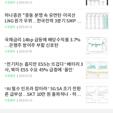
예고
시장분석
2026-04-13
하나증권 "중동 분쟁 속 유연탄·미국산
LNG 원가 우위…한국전력 3분기 SMP 상
승 전망"
시장분석
2026-03-16
국채금리 14bp 급등에 배당수익률 3.7%
…은행주 방어주 부활 신호탄
시장분석
2026-03-09
“전기차는 춥지만 ESS는 뜨겁다” 배터리 3
사, 북미 ESS 수요 45% 급증에 ‘올인’
시장분석
2026-03-03
“AI 필수 인프라 잡아라” 5G SA 조기 전환
론 급부상…SKT 10만 원 돌파하나 - 하나
증권
시장분석
2026-02-23