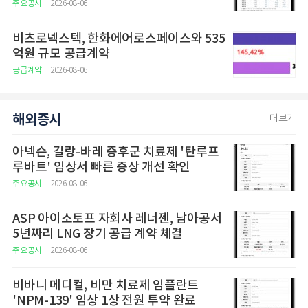
구
주요공시
2026-08-06
비츠로넥스텍, 한화에어로스페이스와 535
억원 규모 공급계약
공급계약
2026-08-06
해외증시
더보기
아넥슨, 길랑-바레 증후군 치료제 '탄루프
루바트' 임상서 빠른 증상 개선 확인
주요공시
2026-08-06
ASP 아이소토프 자회사 레너젠, 남아공서
5년짜리 LNG 장기 공급 계약 체결
주요공시
2026-08-06
비바니 메디컬, 비만 치료제 임플란트
'NPM-139' 임상 1상 전원 투약 완료