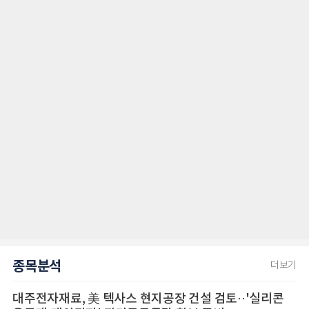
종목분석
더보기
대주전자재료, 美 텍사스 현지공장 건설 검토··'실리콘