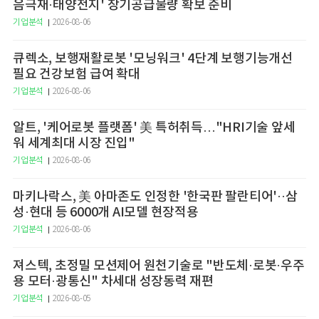
음극재·태양전지' 장기공급물량 확보 준비
기업분석
2026-08-06
큐렉소, 보행재활로봇 '모닝워크' 4단계 보행기능개선
필요 건강보험 급여 확대
기업분석
2026-08-06
알트, '케어로봇 플랫폼' 美 특허취득…"HRI기술 앞세
워 세계최대 시장 진입"
기업분석
2026-08-06
마키나락스, 美 아마존도 인정한 '한국판 팔란티어'··삼
성·현대 등 6000개 AI모델 현장적용
기업분석
2026-08-06
져스텍, 초정밀 모션제어 원천기술로 "반도체·로봇·우주
용 모터·광통신" 차세대 성장동력 재편
기업분석
2026-08-05