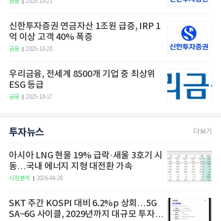
금융
2025-10-21
신한투자증권 연금자산 1조원 급증, IRP 1
억 이상 고객 40% 폭증
금융
2025-10-20
우리금융, 전세계 8500개 기업 중 최상위
ESG 등급
금융
2025-10-17
투자뉴스
더보기
아시아 LNG 현물 19% 급락·새울 3호기 시
동…국내 에너지 지형 대전환 가속
시장분석
2026-04-20
SKT 주간 KOSPI 대비 6.2%p 상회…5G
SA~6G 사이클, 2029년까지 대규모 투자