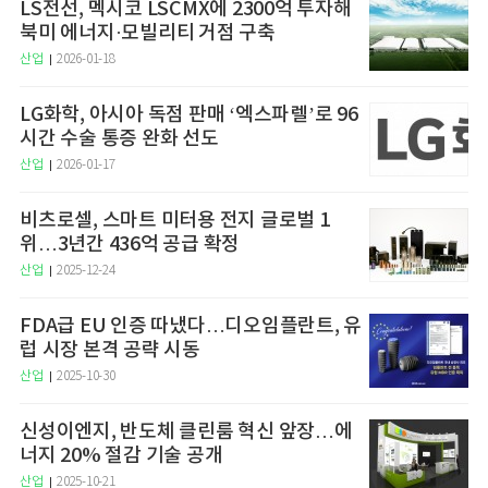
LS전선, 멕시코 LSCMX에 2300억 투자해
북미 에너지·모빌리티 거점 구축
산업
2026-01-18
LG화학, 아시아 독점 판매 ‘엑스파렐’로 96
시간 수술 통증 완화 선도
산업
2026-01-17
비츠로셀, 스마트 미터용 전지 글로벌 1
위…3년간 436억 공급 확정
산업
2025-12-24
FDA급 EU 인증 따냈다…디오임플란트, 유
럽 시장 본격 공략 시동
산업
2025-10-30
신성이엔지, 반도체 클린룸 혁신 앞장…에
너지 20% 절감 기술 공개
산업
2025-10-21