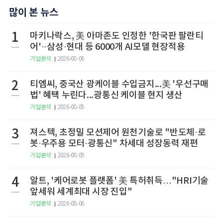
많이 본 뉴스
1
마키나락스, 美 아마존도 인정한 '한국판 팔란티
어'··삼성·현대 등 6000개 AI모델 현장적용
기업분석
2026-08-06
2
티엠씨, 중국산 광케이블 수입금지...美 '우선구매
법' 혜택 누린다...광통신 케이블 현지 생산
기업분석
2026-08-05
3
져스텍, 초정밀 모션제어 원천기술로 "반도체·로
봇·우주용 모터·광통신" 차세대 성장동력 재편
기업분석
2026-08-05
4
알트, '케어로봇 플랫폼' 美 특허취득…"HRI기술
앞세워 세계최대 시장 진입"
기업분석
2026-08-06