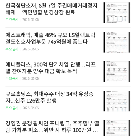
한국첨단소재, 8월 7일 주권매매거래정지
해제… 액면병합 변경상장 완료
주요공시
2026-08-06
에스트래픽, 매출 46% 규모 LS일렉트릭
철도신호사업부문 745억원에 품는다
주요공시
2026-08-06
애니플러스, 300억 단기차입 단행…라프
텔 잔여지분 양수 대금 확보 목적
주요공시
2026-08-06
큐로홀딩스, 최대주주 대상 34억 유상증
자...신주 126만주 발행
주요공시
2026-08-06
경영권 분쟁 휩싸인 포니링크, 주주명부 열
람 가처분 피소…위반 시 하루 100만원 청