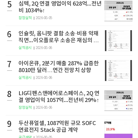
5
심텍, 2Q 연결 영업이익 628억...전년
비 1034%↑
잠정실적
2026-08-05
6
인슐릿, 옴니팟 결함 소송·비용 악재
직면...이오플로우 소송은 재심의 청
구
실적공시
2026-08-06
7
아이온큐, 2분기 매출 287% 급증한
8010만 달러…연간 전망치 상향
실적공시
2026-08-06
8
LIG디펜스앤에어로스페이스, 2Q 연
결 영업이익 1057억...전년비 29%↑
잠정실적
2026-08-06
9
두산퓨얼셀, 1087억원 규모 SOFC
연료전지 Stack 공급 계약
공급계약
2026-08-05