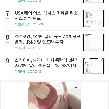
주요공시
2026-08-08
7
USA 레어 어스, 텍사스 미네랄 리소
시스 합병 완료
사업발표공시
2026-08-08
8
YXT닷컴, 105만 달러 규모 ADS 공모
발행…R&D 및 인프라 투자
주요공시
2026-08-08
9
스카이AI, 솔라나 가치 폭락에 2분기
2328만 달러 순손실…'STSS'에서
사명·티커 변경 완료
실적공시
2026-08-08