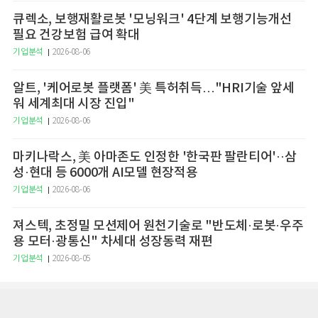
큐렉소, 보행재활로봇 '모닝워크' 4단계 보행기능개선
필요 건강보험 급여 확대
기업분석
2026-08-06
알트, '케어로봇 플랫폼' 美 특허취득…"HRI기술 앞세
워 세계최대 시장 진입"
기업분석
2026-08-06
마키나락스, 美 아마존도 인정한 '한국판 팔란티어'··삼
성·현대 등 6000개 AI모델 현장적용
기업분석
2026-08-06
져스텍, 초정밀 모션제어 원천기술로 "반도체·로봇·우주
용 모터·광통신" 차세대 성장동력 재편
기업분석
2026-08-05