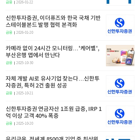
금융
2026-01-22
신한투자증권, 이더퓨즈와 한국 국채 기반
스테이블본드 발행 협력 본격화
금융
2026-01-20
카메라 없이 24시간 모니터링…'케어벨',
부산은행 앱에서 만난다
금융
2025-10-30
자체 개발 AI로 유사기업 찾는다…신한투
자증권, 특허 2건 출원 성공
금융
2025-10-21
신한투자증권 연금자산 1조원 급증, IRP 1
억 이상 고객 40% 폭증
금융
2025-10-20
우리금융, 전세계 8500개 기업 중 최상위