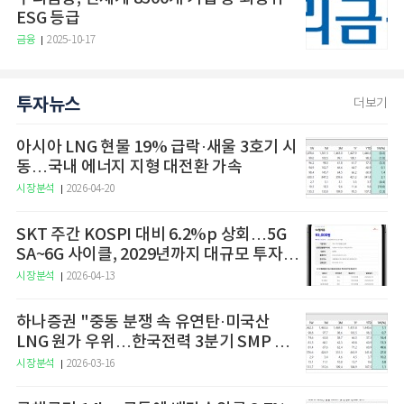
ESG 등급
금융
2025-10-17
투자뉴스
더보기
아시아 LNG 현물 19% 급락·새울 3호기 시
동…국내 에너지 지형 대전환 가속
시장분석
2026-04-20
SKT 주간 KOSPI 대비 6.2%p 상회…5G
SA~6G 사이클, 2029년까지 대규모 투자
예고
시장분석
2026-04-13
하나증권 "중동 분쟁 속 유연탄·미국산
LNG 원가 우위…한국전력 3분기 SMP 상
승 전망"
시장분석
2026-03-16