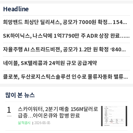
Headline
희망밴드 최상단 딜리셔스, 공모가 7000원 확정... 154억 규모 IPO 돌입
SK하이닉스, 나스닥에 1억7790만 주 ADR 상장 완료…29일 국내 추가 상장
자율주행 AI 스트라드비젼, 공모가 1.2만 원 확정 ‘840억 수혈’
네이블, SK텔레콤과 24억원 규모 공급계약
클로봇, 두산로지스틱스솔루션 인수로 물류자동화 밸류체인 확장 추진 - IBK투자증권
많이 본 뉴스
1
스카이워터, 2분기 매출 156M달러로
급증…아이온큐와 합병 완료
실적공시
2026-08-08