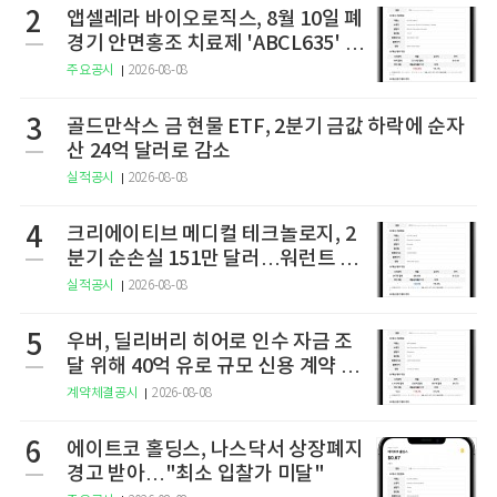
2
앱셀레라 바이오로직스, 8월 10일 폐
경기 안면홍조 치료제 'ABCL635' 임
상 2상 결과 발표
주요공시
2026-08-08
3
골드만삭스 금 현물 ETF, 2분기 금값 하락에 순자
산 24억 달러로 감소
실적공시
2026-08-08
4
크리에이티브 메디컬 테크놀로지, 2
분기 순손실 151만 달러…워런트 행
사로 446만 달러 조달
실적공시
2026-08-08
5
우버, 딜리버리 히어로 인수 자금 조
달 위해 40억 유로 규모 신용 계약 체
결
계약체결공시
2026-08-08
6
에이트코 홀딩스, 나스닥서 상장폐지
경고 받아…"최소 입찰가 미달"