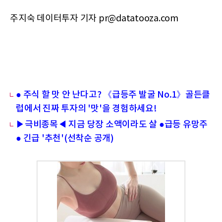
주지숙 데이터투자 기자 pr@datatooza.com
● 주식 할 맛 안 난다고? 《급등주 발굴 No.1》골든클
럽에서 진짜 투자의 '맛'을 경험하세요!
▶극비종목◀ 지금 당장 소액이라도 살 ●급등 유망주
● 긴급 '추천'(선착순 공개)