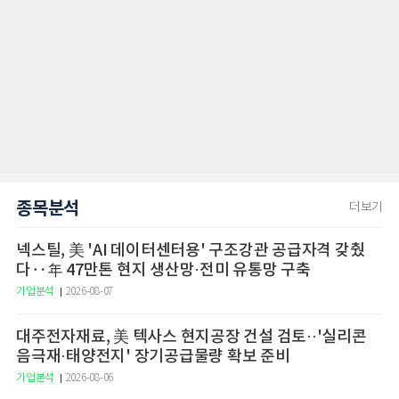
종목분석
더보기
넥스틸, 美 'AI 데이터센터용' 구조강관 공급자격 갖췄
다‥年 47만톤 현지 생산망·전미 유통망 구축
기업분석
2026-08-07
대주전자재료, 美 텍사스 현지공장 건설 검토··'실리콘
음극재·태양전지' 장기공급물량 확보 준비
기업분석
2026-08-06