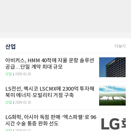
산업
더보기
아비커스, HMM 40척에 자율 운항 솔루션
공급…단일 계약 최대 규모
산업
2026-01-18
LS전선, 멕시코 LSCMX에 2300억 투자해
북미 에너지·모빌리티 거점 구축
산업
2026-01-18
LG화학, 아시아 독점 판매 ‘엑스파렐’로 96
시간 수술 통증 완화 선도
산업
2026-01-17