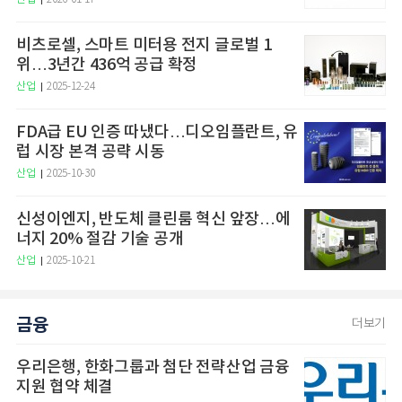
비츠로셀, 스마트 미터용 전지 글로벌 1
위…3년간 436억 공급 확정
산업
2025-12-24
FDA급 EU 인증 따냈다…디오임플란트, 유
럽 시장 본격 공략 시동
산업
2025-10-30
신성이엔지, 반도체 클린룸 혁신 앞장…에
너지 20% 절감 기술 공개
산업
2025-10-21
금융
더보기
우리은행, 한화그룹과 첨단 전략산업 금융
지원 협약 체결