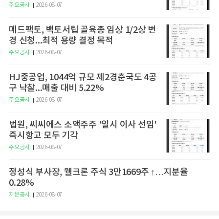
주요공시
2026-08-07
메드팩토, 백토서팁 골육종 임상 1/2상 변
경 신청...최적 용량 결정 목적
주요공시
2026-08-07
HJ중공업, 1044억 규모 제2경춘국도 4공
구 낙찰...매출 대비 5.22%
주요공시
2026-08-07
법원, 씨씨에스 소액주주 '일시 이사 선임'
즉시항고 모두 기각
주요공시
2026-08-07
정성식 부사장, 웰크론 주식 3만1669주 ↑…지분율
0.28%
지분공시
2026-08-07