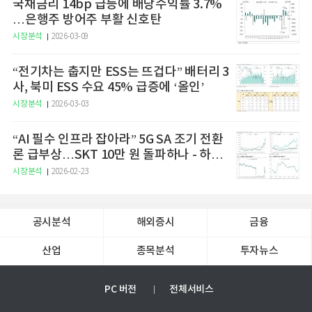
국채금리 14bp 급등에 배당수익률 3.7%
…은행주 방어주 부활 신호탄
시장분석
2026-03-09
“전기차는 춥지만 ESS는 뜨겁다” 배터리 3
사, 북미 ESS 수요 45% 급증에 ‘올인’
시장분석
2026-03-03
“AI 필수 인프라 잡아라” 5G SA 조기 전환
론 급부상…SKT 10만 원 돌파하나 - 하나
증권
시장분석
2026-02-23
공시분석
해외증시
금융
산업
종목분석
투자뉴스
PC 버전
전체서비스