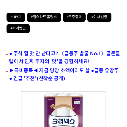
#UPST
#업스타트 홀딩스
#주주총회
#이사 선출
#회계법인
● 주식 할 맛 안 난다고? 《급등주 발굴 No.1》골든클
럽에서 진짜 투자의 '맛'을 경험하세요!
▶극비종목◀ 지금 당장 소액이라도 살 ●급등 유망주
● 긴급 '추천'(선착순 공개)