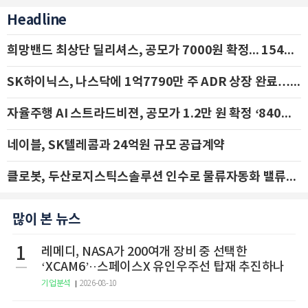
Headline
희망밴드 최상단 딜리셔스, 공모가 7000원 확정... 154억 규모 IPO 돌입
SK하이닉스, 나스닥에 1억7790만 주 ADR 상장 완료…29일 국내 추가 상장
자율주행 AI 스트라드비젼, 공모가 1.2만 원 확정 ‘840억 수혈’
네이블, SK텔레콤과 24억원 규모 공급계약
클로봇, 두산로지스틱스솔루션 인수로 물류자동화 밸류체인 확장 추진 - IBK투자증권
많이 본 뉴스
1
레메디, NASA가 200여개 장비 중 선택한
‘XCAM6’··스페이스X 유인우주선 탑재 추진하나
기업분석
2026-08-10