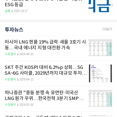
ESG 등급
금융
2025-10-17
투자뉴스
더보기
아시아 LNG 현물 19% 급락·새울 3호기 시
동…국내 에너지 지형 대전환 가속
시장분석
2026-04-20
SKT 주간 KOSPI 대비 6.2%p 상회…5G
SA~6G 사이클, 2029년까지 대규모 투자
예고
시장분석
2026-04-13
하나증권 "중동 분쟁 속 유연탄·미국산
LNG 원가 우위…한국전력 3분기 SMP 상
승 전망"
시장분석
2026-03-16