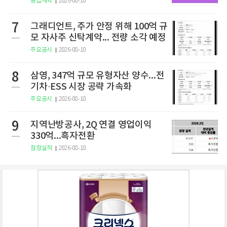
공급계약
2026-08-10
7
그래디언트, 주가 안정 위해 100억 규
모 자사주 신탁계약... 전량 소각 예정
주요공시
2026-08-10
8
삼영, 347억 규모 유형자산 양수...전
기차·ESS 시장 공략 가속화
주요공시
2026-08-10
9
지역난방공사, 2Q 연결 영업이익
330억...흑자전환
잠정실적
2026-08-10