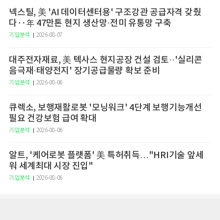
넥스틸, 美 'AI 데이터센터용' 구조강관 공급자격 갖췄
다‥年 47만톤 현지 생산망·전미 유통망 구축
기업분석
2026-08-07
대주전자재료, 美 텍사스 현지공장 건설 검토··'실리콘
음극재·태양전지' 장기공급물량 확보 준비
기업분석
2026-08-06
큐렉소, 보행재활로봇 '모닝워크' 4단계 보행기능개선
필요 건강보험 급여 확대
기업분석
2026-08-06
알트, '케어로봇 플랫폼' 美 특허취득…"HRI기술 앞세
워 세계최대 시장 진입"
기업분석
2026-08-06