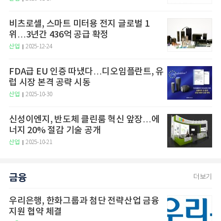
비츠로셀, 스마트 미터용 전지 글로벌 1
위…3년간 436억 공급 확정
산업
2025-12-24
FDA급 EU 인증 따냈다…디오임플란트, 유
럽 시장 본격 공략 시동
산업
2025-10-30
신성이엔지, 반도체 클린룸 혁신 앞장…에
너지 20% 절감 기술 공개
산업
2025-10-21
금융
더보기
우리은행, 한화그룹과 첨단 전략산업 금융
지원 협약 체결