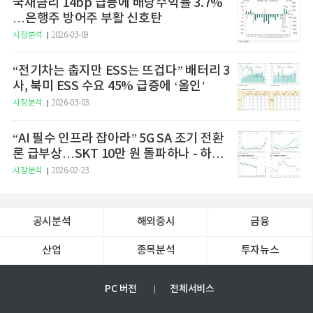
국채금리 14bp 급등에 배당수익률 3.7%
…은행주 방어주 부활 신호탄
시장분석
2026-03-09
“전기차는 춥지만 ESS는 뜨겁다” 배터리 3
사, 북미 ESS 수요 45% 급증에 ‘올인’
시장분석
2026-03-03
“AI 필수 인프라 잡아라” 5G SA 조기 전환
론 급부상…SKT 10만 원 돌파하나 - 하나
증권
시장분석
2026-02-23
공시분석
해외증시
금융
산업
종목분석
투자뉴스
PC 버전
전체서비스