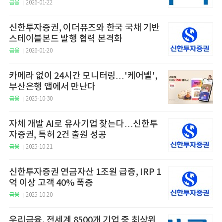
금융
2026-01-22
신한투자증권, 이더퓨즈와 한국 국채 기반
스테이블본드 발행 협력 본격화
금융
2026-01-20
카메라 없이 24시간 모니터링…'케어벨',
부산은행 앱에서 만난다
금융
2025-10-30
자체 개발 AI로 유사기업 찾는다…신한투
자증권, 특허 2건 출원 성공
금융
2025-10-21
신한투자증권 연금자산 1조원 급증, IRP 1
억 이상 고객 40% 폭증
금융
2025-10-20
우리금융, 전세계 8500개 기업 중 최상위