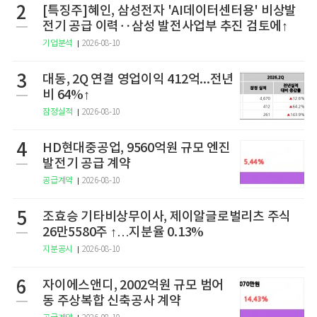
2
[특징주]혜인, 삼성전자 'AI데이터센터용' 비상발
전기 공급 이력‥삼성 발전사업부 추진 검토에↑
기업분석
2026-08-10
3
대동, 2Q 연결 영업이익 412억...전년
비 64%↑
잠정실적
2026-08-10
4
HD현대중공업, 9560억원 규모 엔진
발전기 공급 계약
공급계약
2026-08-10
5
조효승 기타비상무이사, 제이알글로벌리츠 주식
26만5580주 ↑…지분율 0.13%
지분공시
2026-08-10
6
자이에스앤디, 2002억원 규모 범어
동 주상복합 신축공사 계약