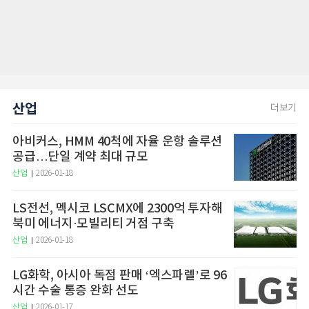
산업
더보기
아비커스, HMM 40척에 자율 운항 솔루션
공급…단일 계약 최대 규모
산업
2026-01-18
LS전선, 멕시코 LSCMX에 2300억 투자해
북미 에너지·모빌리티 거점 구축
산업
2026-01-18
LG화학, 아시아 독점 판매 ‘엑스파렐’로 96
시간 수술 통증 완화 선도
산업
2026-01-17