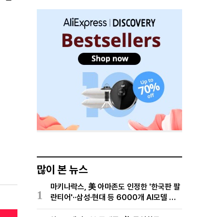
많이 본 뉴스
마키나락스, 美 아마존도 인정한 '한국판 팔
1
란티어'··삼성·현대 등 6000개 AI모델 현
장적용