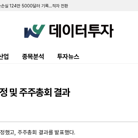
손실 124만 5000달러 기록…적자 전환
주주 집단소송 합의금 지급 완료
4만 주 보유…61.3% 지분율 확보
달러로 흑자 전환…중국 파트너사 '그랜드 라이프 사이언스'로 변경
운드리스' 1318만 달러에 인수
…6억 달러 규모 AI 인프라 계약 체결
RDStrom' 상용화 추진…2분기 순손실 127만 달러로 축소
환…주식 병합과 자산 매각 속 실적 개선
으로 6900만 달러 채권 회수…재무구조 개선 가속화
산업
종목분석
투자뉴스
2-10 HBW 인수 관련 영업권 400만 달러 증액
만 달러 기록…연간 가이던스 상향
규모 사모펀드 조달…"현금 활주로 2028년 말까지 연장"
규모 자산 손상차손 반영…워싱턴 D.C. 임차권 매각 추진 영향
개정 및 주주총회 결과
를 개정했고, 주주총회 결과를 발표했다.