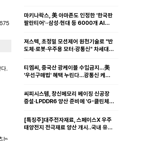
마키나락스, 美 아마존도 인정한 '한국판
팔란티어'··삼성·현대 등 6000개 AI모
675
델 현장적용
져스텍, 초정밀 모션제어 원천기술로 "반
도체·로봇·우주용 모터·광통신" 차세대
성장동력 재편
티엠씨, 중국산 광케이블 수입금지...美
다.
'우선구매법' 혜택 누린다...광통신 케이
블 현지 생산
씨피시스템, 창신메모리 베이징 신공장
증설·LPDDR6 양산 준비에 'G-클린체
인' 공급 확대노린다
[특징주]대주전자재료, 스페이스X 우주
태양전지 전극재료 양산 개시‥국내 유일
공급 레코드에 14%↑
텐츠는