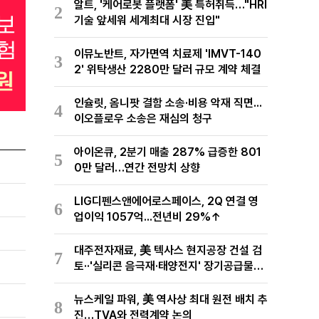
알트, '케어로봇 플랫폼' 美 특허취득…"HRI
2
기술 앞세워 세계최대 시장 진입"
이뮤노반트, 자가면역 치료제 'IMVT-140
3
2' 위탁생산 2280만 달러 규모 계약 체결
인슐릿, 옴니팟 결함 소송·비용 악재 직면...
4
이오플로우 소송은 재심의 청구
아이온큐, 2분기 매출 287% 급증한 801
5
0만 달러…연간 전망치 상향
LIG디펜스앤에어로스페이스, 2Q 연결 영
6
업이익 1057억...전년비 29%↑
대주전자재료, 美 텍사스 현지공장 건설 검
7
토··'실리콘 음극재·태양전지' 장기공급물량
확보 준비
뉴스케일 파워, 美 역사상 최대 원전 배치 추
8
진…TVA와 전력계약 논의