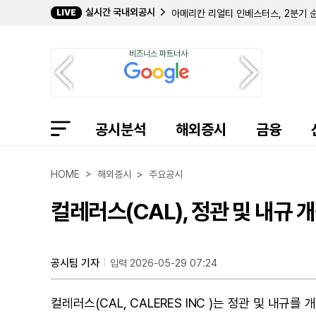
실시간 국내외공시
LIVE
아메리칸 리얼티 인베스터스, 2분기 순
식스 플래그스, 4000만 달러 규모 
퍼스트 파이낸스, 클리어원 보통주 16
비즈니스 파트너사
아이언우드, 상반기 순이익 9206만 
페이오니아, 아일랜드 EOR 플랫폼 '바
아카마이, 2분기 매출 11억 달러 달성
인뮨 바이오, 지속가능성 우려 속 'CO
휠러 리얼 에스테이트, 2분기 흑자 전
공시분석
B. 라일리 파이낸셜, 채권-주식 교환
해외증시
금융
프론트도어, 콜로라도 사옥 매각 완료…
젠 디지털, 1분기 매출 13억 3600
그레이스 테라퓨틱스, 1000만 달러 
HOME > 해외증시 > 주요공시
BXP, 2분기 1803만 6000달러 
컬레러스(CAL), 정관 및 내규 
공시팀 기자
입력 2026-05-29 07:24
컬레러스(CAL, CALERES INC )는 정관 및 내규