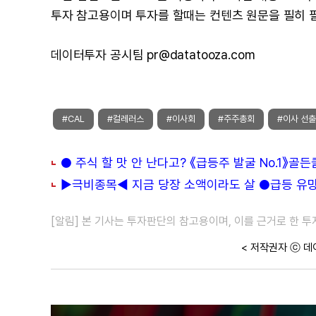
투자 참고용이며 투자를 할때는 컨텐츠 원문을 필히 
데이터투자 공시팀 pr@datatooza.com
#CAL
#컬레러스
#이사회
#주주총회
#이사 선출
● 주식 할 맛 안 난다고? 《급등주 발굴 No.1》골
▶극비종목◀ 지금 당장 소액이라도 살 ●급등 유망주
[알림] 본 기사는 투자판단의 참고용이며, 이를 근거로 한 
< 저작권자 ⓒ 데