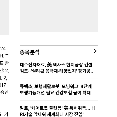
 24
종목분석
H. 그
2표 반
대주전자재료, 美 텍사스 현지공장 건설
: 2,
검토··'실리콘 음극재·태양전지' 장기공급
물량 확보 준비
 2,
017
큐렉소, 보행재활로봇 '모닝워크' 4단계
 승인
보행기능개선 필요 건강보험 급여 확대
알트, '케어로봇 플랫폼' 美 특허취득…"H
, 기
RI기술 앞세워 세계최대 시장 진입"