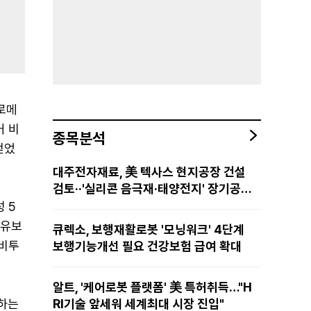
 로메
커 비
종목분석
 얻었
대주전자재료, 美 텍사스 현지공장 건설
검토··'실리콘 음극재·태양전지' 장기공급
물량 확보 준비
성 5
 유보
큐렉소, 보행재활로봇 '모닝워크' 4단계
 비투
보행기능개선 필요 건강보험 급여 확대
알트, '케어로봇 플랫폼' 美 특허취득…"H
명하는
RI기술 앞세워 세계최대 시장 진입"