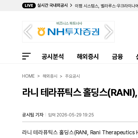
실시간 국내외공시
LIVE
이팸 시스템스, 벨라루스·우크라이나에
리 엔터프라이지스, 3분기 흑자 전환
엔시스 바이오사이언시스, 사이 바이오
비즈니스 파트너사
ATI, 4억 5000만 달러 규모 선순
일리노이 툴 웍스, 상반기 순이익 15억
SB 파이낸셜 그룹, 2분기 순이익 4
지니 에너지, 자회사 '에이블 마인즈'
인스톨드 빌딩 프라덕츠, 5억 달러 규
공시분석
타르가 리소시스, 12억 5000만 달
해외증시
금융
디날리 테라퓨틱스, 헌터증후군 치료제 
HOME > 해외증시 > 주요공시
라니 테라퓨틱스 홀딩스(RANI)
공시팀 기자
입력 2026-05-29 19:25
라니 테라퓨틱스 홀딩스(RANI, Rani Therapeutics 