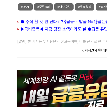
#RANI
#주주총회
#이사 후보
#투표 결과
#회계
● 주식 할 맛 안 난다고? 《급등주 발굴 No.1》골
▶극비종목◀ 지금 당장 소액이라도 살 ●급등 유망주
[알림] 본 기사는 투자판단의 참고용이며, 이를 근거로 한 
< 저작권자 ⓒ 데