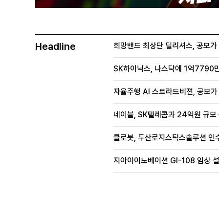
Headline
희망밴드 최상단 딜리셔스, 공모가 70
SK하이닉스, 나스닥에 1억7790만
자율주행 AI 스트라드비젼, 공모가 1
네이블, SK텔레콤과 24억원 규모
클로봇, 두산로지스틱스솔루션 인수
지아이이노베이션 GI-108 임상 설