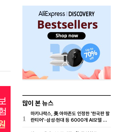
많이 본 뉴스
마키나락스, 美 아마존도 인정한 '한국판 팔
1
란티어'··삼성·현대 등 6000개 AI모델 현
장적용