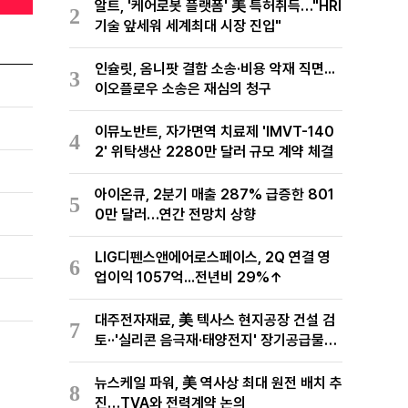
알트, '케어로봇 플랫폼' 美 특허취득…"HRI
2
기술 앞세워 세계최대 시장 진입"
인슐릿, 옴니팟 결함 소송·비용 악재 직면...
3
이오플로우 소송은 재심의 청구
이뮤노반트, 자가면역 치료제 'IMVT-140
4
2' 위탁생산 2280만 달러 규모 계약 체결
아이온큐, 2분기 매출 287% 급증한 801
5
0만 달러…연간 전망치 상향
LIG디펜스앤에어로스페이스, 2Q 연결 영
6
업이익 1057억...전년비 29%↑
대주전자재료, 美 텍사스 현지공장 건설 검
7
토··'실리콘 음극재·태양전지' 장기공급물량
확보 준비
뉴스케일 파워, 美 역사상 최대 원전 배치 추
8
진…TVA와 전력계약 논의