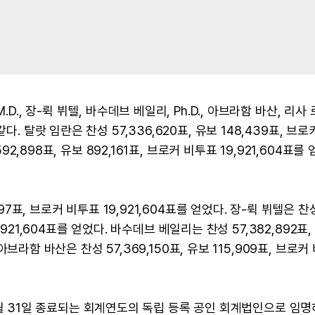
D., 장-뤽 뷔텔, 바수데브 베일리, Ph.D., 아브라함 바산, 리사
. 탈랏 임란은 찬성 57,336,620표, 유보 148,439표, 브로
92,898표, 유보 892,161표, 브로커 비투표 19,921,604표를
97표, 브로커 비투표 19,921,604표를 얻었다. 장-뤽 뷔텔은 찬
19,921,604표를 얻었다. 바수데브 베일리는 찬성 57,382,892표,
 아브라함 바산은 찬성 57,369,150표, 유보 115,909표, 브로커
년 12월 31일 종료되는 회계연도의 독립 등록 공인 회계법인으로 임