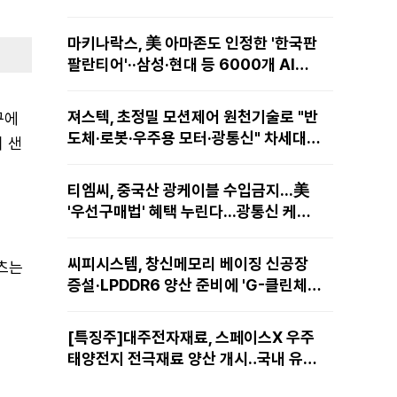
마키나락스, 美 아마존도 인정한 '한국판
팔란티어'··삼성·현대 등 6000개 AI모
델 현장적용
져스텍, 초정밀 모션제어 원천기술로 "반
구에
도체·로봇·우주용 모터·광통신" 차세대
 샌
성장동력 재편
티엠씨, 중국산 광케이블 수입금지...美
'우선구매법' 혜택 누린다...광통신 케이
블 현지 생산
씨피시스템, 창신메모리 베이징 신공장
텐츠는
증설·LPDDR6 양산 준비에 'G-클린체
인' 공급 확대노린다
[특징주]대주전자재료, 스페이스X 우주
태양전지 전극재료 양산 개시‥국내 유일
공급 레코드에 14%↑