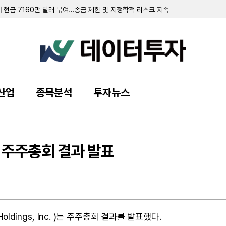
 현금 7160만 달러 묶여…송금 제한 및 지정학적 리스크 지속
…연간 실적 전망치 상향
파마 인수 및 최대 7700만 달러 자금 조달
위 채권 발행…2027년 만기 채권 조기 상환
 8300만 달러…전년비 8.8% 증가
50만 달러 기록…상반기 누적 순이익 879만 달러 달성
 지분 57% 확보하며 경영권 인수
모 선순위 채권 발행…기존 채권 조기 상환
러 규모 스테이크홀더 미드스트림 인수 완료
산업
종목분석
투자뉴스
'아블라야' 첫 분기 매출 360만 달러 기록
, 주주총회 결과 발표
Holdings, Inc. )는 주주총회 결과를 발표했다.