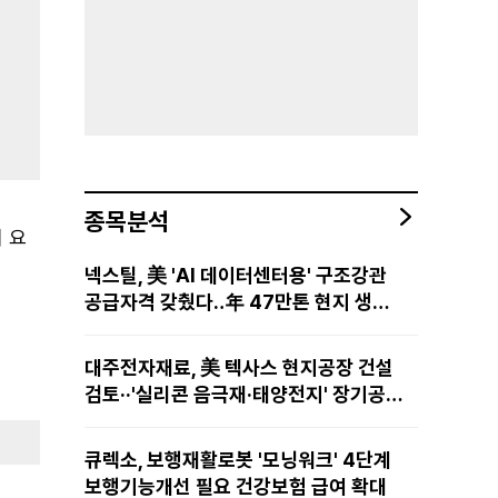
종목분석
의 요
넥스틸, 美 'AI 데이터센터용' 구조강관
공급자격 갖췄다‥年 47만톤 현지 생산
망·전미 유통망 구축
대주전자재료, 美 텍사스 현지공장 건설
검토··'실리콘 음극재·태양전지' 장기공급
물량 확보 준비
큐렉소, 보행재활로봇 '모닝워크' 4단계
보행기능개선 필요 건강보험 급여 확대