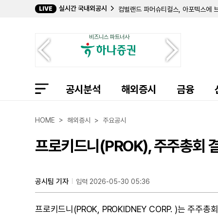
실시간 국내외공시
LIVE
컴벌랜드 파머슈티컬스, 아포텍스에 브
필립 프로스트 박사, 코크리스털 파머 
길데 헬스케어, 숄더 이노베이션스 지분
비즈니스 파트너사
임믹스 바이오파머, 2분기 순손실 11
자이어 테라퓨틱스, 컬젠 합병 소급 반
에이트코 홀딩스, 2분기 순이익 17
볼리션RX, 린드 글로벌에 보통주 77만
인디 세미컨덕터, 2분기 매출 6400
공시분석
퍼스트 노던 커뮤니티 뱅코프, 부실 대
해외증시
금융
샤프링크, 2분기 순손실 3억 9427
엑스피언360, 2분기 매출 32% 감
인디 세미컨덕터, 1억 7050만 달러
HOME > 해외증시 > 주요공시
MYR 그룹, 밸리 일렉트릭·코멧 일렉
사일렉시온 테라퓨틱스, 나스닥 상장 
프로키드니(PROK), 주주총회 
옵코 헬스, 코크리스털 파머 지분 29
공시팀 기자
입력 2026-05-30 05:36
프로키드니(PROK, PROKIDNEY CORP. )는 주주