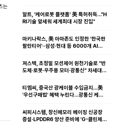
텐츠는
알트, '케어로봇 플랫폼' 美 특허취득…"H
RI기술 앞세워 세계최대 시장 진입"
마키나락스, 美 아마존도 인정한 '한국판
팔란티어'··삼성·현대 등 6000개 AI모
델 현장적용
져스텍, 초정밀 모션제어 원천기술로 "반
도체·로봇·우주용 모터·광통신" 차세대
성장동력 재편
티엠씨, 중국산 광케이블 수입금지...美
'우선구매법' 혜택 누린다...광통신 케이
블 현지 생산
씨피시스템, 창신메모리 베이징 신공장
증설·LPDDR6 양산 준비에 'G-클린체
인' 공급 확대노린다