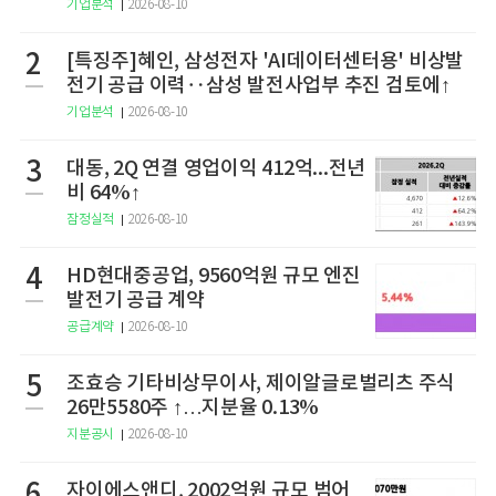
기업분석
2026-08-10
2
[특징주]혜인, 삼성전자 'AI데이터센터용' 비상발
전기 공급 이력‥삼성 발전사업부 추진 검토에↑
기업분석
2026-08-10
3
대동, 2Q 연결 영업이익 412억...전년
비 64%↑
잠정실적
2026-08-10
4
HD현대중공업, 9560억원 규모 엔진
발전기 공급 계약
공급계약
2026-08-10
5
조효승 기타비상무이사, 제이알글로벌리츠 주식
26만5580주 ↑…지분율 0.13%
지분공시
2026-08-10
6
자이에스앤디, 2002억원 규모 범어