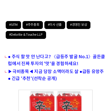
#SITM
#주주총회
#이사 선출
#경영진 보상
#Deloitte & Touche LLP
● 주식 할 맛 안 난다고? 《급등주 발굴 No.1》골든클
럽에서 진짜 투자의 '맛'을 경험하세요!
▶극비종목◀ 지금 당장 소액이라도 살 ●급등 유망주
● 긴급 '추천'(선착순 공개)