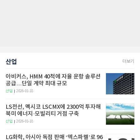
산업
더보기
아비커스, HMM 40척에 자율 운항 솔루션
공급…단일 계약 최대 규모
산업
2026-01-18
LS전선, 멕시코 LSCMX에 2300억 투자해
북미 에너지·모빌리티 거점 구축
산업
2026-01-18
LG화학, 아시아 독점 판매 ‘엑스파렐’로 96