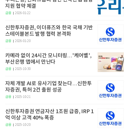
지원 협약 체결
금융
2026-01-22
신한투자증권, 이더퓨즈와 한국 국채 기반
스테이블본드 발행 협력 본격화
금융
2026-01-20
카메라 없이 24시간 모니터링…'케어벨',
부산은행 앱에서 만난다
금융
2025-10-30
자체 개발 AI로 유사기업 찾는다…신한투
자증권, 특허 2건 출원 성공
금융
2025-10-21
신한투자증권 연금자산 1조원 급증, IRP 1
억 이상 고객 40% 폭증
금융
2025-10-20