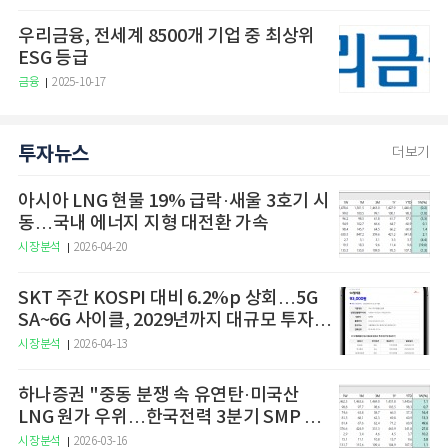
우리금융, 전세계 8500개 기업 중 최상위
ESG 등급
금융
2025-10-17
투자뉴스
더보기
아시아 LNG 현물 19% 급락·새울 3호기 시
동…국내 에너지 지형 대전환 가속
시장분석
2026-04-20
SKT 주간 KOSPI 대비 6.2%p 상회…5G
SA~6G 사이클, 2029년까지 대규모 투자
예고
시장분석
2026-04-13
하나증권 "중동 분쟁 속 유연탄·미국산
LNG 원가 우위…한국전력 3분기 SMP 상
승 전망"
시장분석
2026-03-16