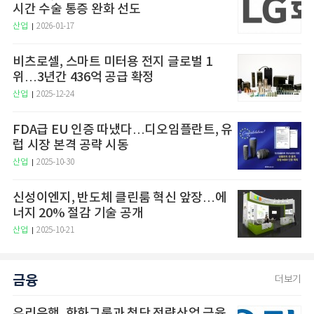
시간 수술 통증 완화 선도
산업
2026-01-17
비츠로셀, 스마트 미터용 전지 글로벌 1
위…3년간 436억 공급 확정
산업
2025-12-24
FDA급 EU 인증 따냈다…디오임플란트, 유
럽 시장 본격 공략 시동
산업
2025-10-30
신성이엔지, 반도체 클린룸 혁신 앞장…에
너지 20% 절감 기술 공개
산업
2025-10-21
금융
더보기
우리은행, 한화그룹과 첨단 전략산업 금융