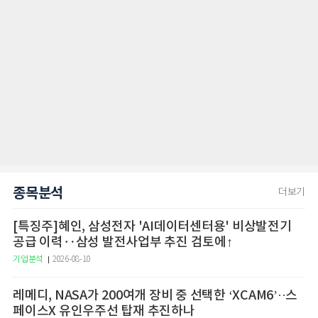
종목분석
더보기
[특징주]혜인, 삼성전자 'AI데이터센터용' 비상발전기
공급 이력‥삼성 발전사업부 추진 검토에↑
기업분석
2026-08-10
레메디, NASA가 200여개 장비 중 선택한 ‘XCAM6’··스
페이스X 유인우주선 탑재 추진하나