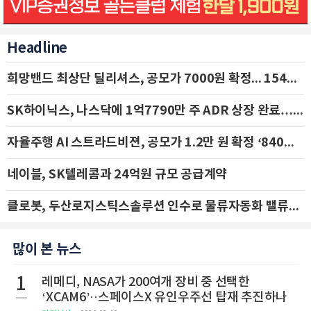
Headline
희망밴드 최상단 딜리셔스, 공모가 7000원 확정... 154억 규모 IPO 돌입
SK하이닉스, 나스닥에 1억7790만 주 ADR 상장 완료…29일 국내 추가 상장
자율주행 AI 스트라드비젼, 공모가 1.2만 원 확정 ‘840억 수혈’
네이블, SK텔레콤과 24억원 규모 공급계약
클로봇, 두산로지스틱스솔루션 인수로 물류자동화 밸류체인 확장 추진 - IBK투자증권
많이 본 뉴스
1
레메디, NASA가 200여개 장비 중 선택한
‘XCAM6’··스페이스X 유인우주선 탑재 추진하나