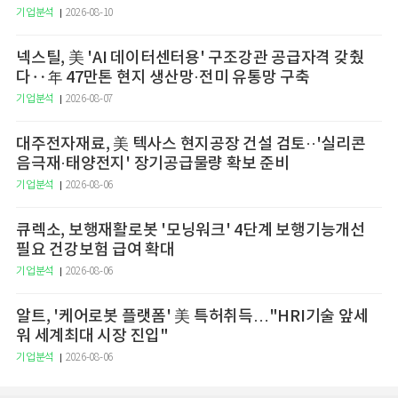
기업분석
2026-08-10
넥스틸, 美 'AI 데이터센터용' 구조강관 공급자격 갖췄
다‥年 47만톤 현지 생산망·전미 유통망 구축
기업분석
2026-08-07
대주전자재료, 美 텍사스 현지공장 건설 검토··'실리콘
음극재·태양전지' 장기공급물량 확보 준비
기업분석
2026-08-06
큐렉소, 보행재활로봇 '모닝워크' 4단계 보행기능개선
필요 건강보험 급여 확대
기업분석
2026-08-06
알트, '케어로봇 플랫폼' 美 특허취득…"HRI기술 앞세
워 세계최대 시장 진입"
기업분석
2026-08-06