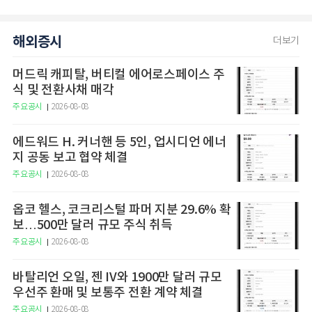
해외증시
더보기
머드릭 캐피탈, 버티컬 에어로스페이스 주
식 및 전환사채 매각
주요공시
2026-08-08
에드워드 H. 커너핸 등 5인, 업시디언 에너
지 공동 보고 협약 체결
주요공시
2026-08-08
옵코 헬스, 코크리스털 파머 지분 29.6% 확
보…500만 달러 규모 주식 취득
주요공시
2026-08-08
바탈리언 오일, 젠 IV와 1900만 달러 규모
우선주 환매 및 보통주 전환 계약 체결
주요공시
2026-08-08