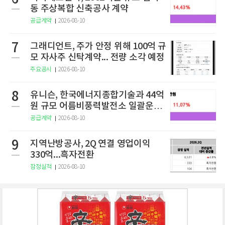
동 주상복합 신축공사 계약
공급계약
2026-08-10
7
그래디언트, 주가 안정 위해 100억 규
모 자사주 신탁계약... 전량 소각 예정
주요공시
2026-08-10
8
유니슨, 한국에너지종합기술과 44억
원 규모 어름비풍력발전소 일괄운영
도급계약
공급계약
2026-08-10
9
지역난방공사, 2Q 연결 영업이익
330억...흑자전환
잠정실적
2026-08-10