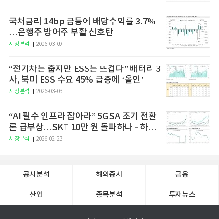
국채금리 14bp 급등에 배당수익률 3.7%
…은행주 방어주 부활 신호탄
시장분석
2026-03-09
“전기차는 춥지만 ESS는 뜨겁다” 배터리 3
사, 북미 ESS 수요 45% 급증에 ‘올인’
시장분석
2026-03-03
“AI 필수 인프라 잡아라” 5G SA 조기 전환
론 급부상…SKT 10만 원 돌파하나 - 하나
증권
시장분석
2026-02-23
공시분석
해외증시
금융
산업
종목분석
투자뉴스