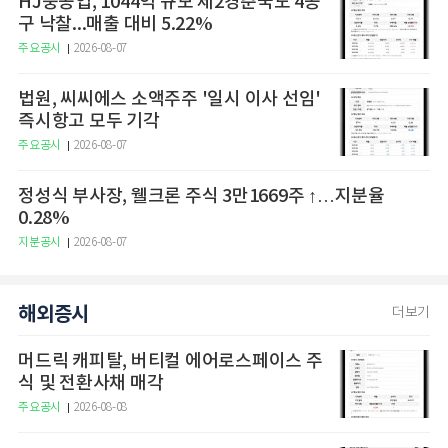
HJ중공업, 1044억 규모 제2경춘국도 4공
구 낙찰...매출 대비 5.22%
주요공시
2026-08-07
법원, 씨씨에스 소액주주 '일시 이사 선임'
즉시항고 모두 기각
주요공시
2026-08-07
정성식 부사장, 웰크론 주식 3만1669주 ↑…지분율
0.28%
지분공시
2026-08-07
해외증시
더보기
머드릭 캐피탈, 버티컬 에어로스페이스 주
식 및 전환사채 매각
주요공시
2026-08-08