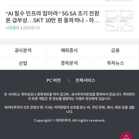
“AI 필수 인프라 잡아라” 5G SA 조기 전환
론 급부상…SKT 10만 원 돌파하나 - 하나
증권
시장분석
2026-02-23
공시분석
해외증시
금융
산업
종목분석
투자뉴스
PC 버전
전체서비스
본 사이트는 투자권유나 종목추천을 하지 않으며, 유사투자자문업을 영위하지 않습니다. 투자판단
의 최종 책임은 본 정보를 열람하는 이용자 본인에게 있습니다.
데이터투자의 모든 콘텐츠 및 기사는 저작권법의 보호를 받는 바, 무단 전재, 복사, 배포 등을 금합
니다.
Copyright © 데이터투자. All rights reserved.