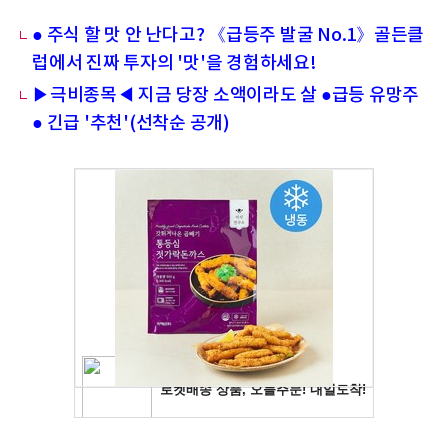
● 주식 할 맛 안 난다고? 《급등주 발굴 No.1》골든클
럽에서 진짜 투자의 '맛'을 경험하세요!
▶극비종목◀ 지금 당장 소액이라도 살 ●급등 유망주
● 긴급 '추천'(선착순 공개)