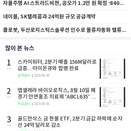
자율주행 AI 스트라드비젼, 공모가 1.2만 원 확정 ‘840억 수혈’
네이블, SK텔레콤과 24억원 규모 공급계약
클로봇, 두산로지스틱스솔루션 인수로 물류자동화 밸류체인 확장 추진 - IBK투자증권
많이 본 뉴스
1
스카이워터, 2분기 매출 156M달러로
급증…아이온큐와 합병 완료
실적공시
2026-08-08
2
앱셀레라 바이오로직스, 8월 10일 폐
경기 안면홍조 치료제 'ABCL635' 임
상 2상 결과 발표
주요공시
2026-08-08
3
골드만삭스 금 현물 ETF, 2분기 금값 하락에 순자
산 24억 달러로 감소