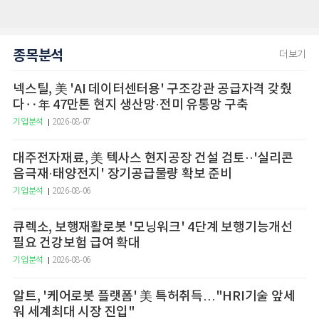
종목분석
더보기
넥스틸, 美 'AI 데이터센터용' 구조강관 공급자격 갖췄
다‥年 47만톤 현지 생산망·전미 유통망 구축
기업분석
2026-08-07
대주전자재료, 美 텍사스 현지공장 건설 검토··'실리콘
음극재·태양전지' 장기공급물량 확보 준비
기업분석
2026-08-06
큐렉소, 보행재활로봇 '모닝워크' 4단계 보행기능개선
필요 건강보험 급여 확대
기업분석
2026-08-06
알트, '케어로봇 플랫폼' 美 특허취득…"HRI기술 앞세
워 세계최대 시장 진입"