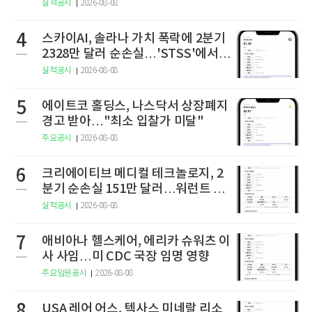
실적공시
2026-08-08
4
스카이AI, 솔라나 가치 폭락에 2분기
2328만 달러 순손실…'STSS'에서
사명·티커 변경 완료
실적공시
2026-08-08
5
에이트코 홀딩스, 나스닥서 상장폐지
경고 받아…"최소 입찰가 미달"
주요공시
2026-08-08
6
크리에이티브 메디컬 테크놀로지, 2
분기 순손실 151만 달러…워런트 행
사로 446만 달러 조달
실적공시
2026-08-08
7
애비아나 헬스케어, 에리카 슈워츠 이
사 사임…미 CDC 국장 임명 영향
주요임원공시
2026-08-08
8
USA 레어 어스, 텍사스 미네랄 리소