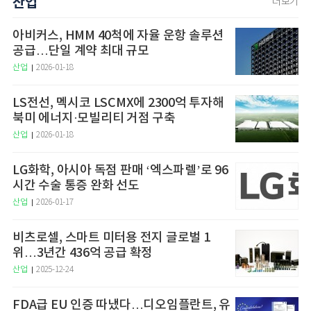
산업
더보기
아비커스, HMM 40척에 자율 운항 솔루션
공급…단일 계약 최대 규모
산업
2026-01-18
LS전선, 멕시코 LSCMX에 2300억 투자해
북미 에너지·모빌리티 거점 구축
산업
2026-01-18
LG화학, 아시아 독점 판매 ‘엑스파렐’로 96
시간 수술 통증 완화 선도
산업
2026-01-17
비츠로셀, 스마트 미터용 전지 글로벌 1
위…3년간 436억 공급 확정
산업
2025-12-24
FDA급 EU 인증 따냈다…디오임플란트, 유