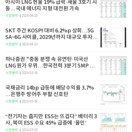
아시아 LNG 현물 19% 급락·새울 3호기 시
동…국내 에너지 지형 대전환 가속
시장분석
2026-04-20
SKT 주간 KOSPI 대비 6.2%p 상회…5G
SA~6G 사이클, 2029년까지 대규모 투자
예고
시장분석
2026-04-13
하나증권 "중동 분쟁 속 유연탄·미국산
LNG 원가 우위…한국전력 3분기 SMP 상
승 전망"
시장분석
2026-03-16
국채금리 14bp 급등에 배당수익률 3.7%
…은행주 방어주 부활 신호탄
시장분석
2026-03-09
“전기차는 춥지만 ESS는 뜨겁다” 배터리 3
사, 북미 ESS 수요 45% 급증에 ‘올인’
시장분석
2026-03-03