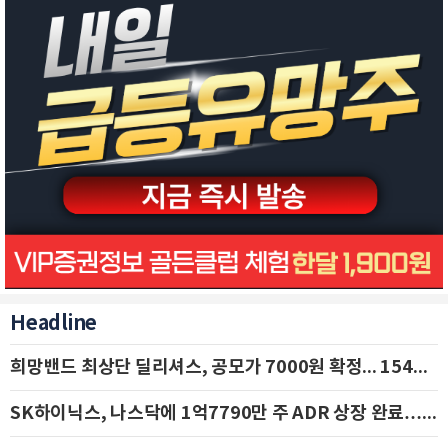
Headline
희망밴드 최상단 딜리셔스, 공모가 7000원 확정... 154억 규모 IPO 돌입
SK하이닉스, 나스닥에 1억7790만 주 ADR 상장 완료…29일 국내 추가 상장