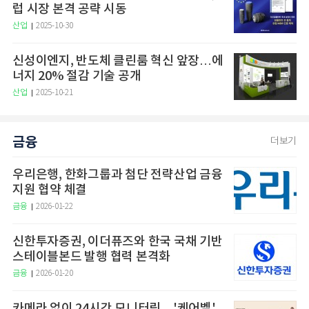
럽 시장 본격 공략 시동
산업
2025-10-30
신성이엔지, 반도체 클린룸 혁신 앞장…에
너지 20% 절감 기술 공개
산업
2025-10-21
금융
더보기
우리은행, 한화그룹과 첨단 전략산업 금융
지원 협약 체결
금융
2026-01-22
신한투자증권, 이더퓨즈와 한국 국채 기반
스테이블본드 발행 협력 본격화
금융
2026-01-20
카메라 없이 24시간 모니터링…'케어벨',