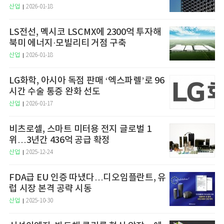
산업
2026-01-18
LS전선, 멕시코 LSCMX에 2300억 투자해
북미 에너지·모빌리티 거점 구축
산업
2026-01-18
LG화학, 아시아 독점 판매 ‘엑스파렐’로 96
시간 수술 통증 완화 선도
산업
2026-01-17
비츠로셀, 스마트 미터용 전지 글로벌 1
위…3년간 436억 공급 확정
산업
2025-12-24
FDA급 EU 인증 따냈다…디오임플란트, 유
럽 시장 본격 공략 시동
산업
2025-10-30