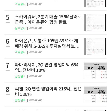
주요공시
2026-08-07
5
스카이워터, 2분기 매출 156M달러로
급증…아이온큐와 합병 완료
실적공시
2026-08-08
6
아이온큐, 보통주 195만 8951주 재
매각 위해 S-3ASR 투자설명서 보충
서 제출
주요공시
2026-08-07
7
파마리서치, 2Q 연결 영업이익 664
억...전년비 18%↑
잠정실적
2026-08-07
8
씨젠, 2Q 연결 영업이익 215억...전년
비 586%↑
잠정실적
2026-08-07