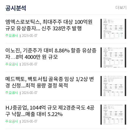
공시분석
더보기
엠엑스로보틱스, 최대주주 대상 100억원
규모 유상증자... 신주 328만주 발행
주요공시
2026-08-07
이노진, 기준주가 대비 8.86% 할증 유상증
자…8억 4000만 원 규모
주요공시
2026-08-07
메드팩토, 백토서팁 골육종 임상 1/2상 변
경 신청...최적 용량 결정 목적
주요공시
2026-08-07
HJ중공업, 1044억 규모 제2경춘국도 4공
구 낙찰...매출 대비 5.22%
주요공시
2026-08-07