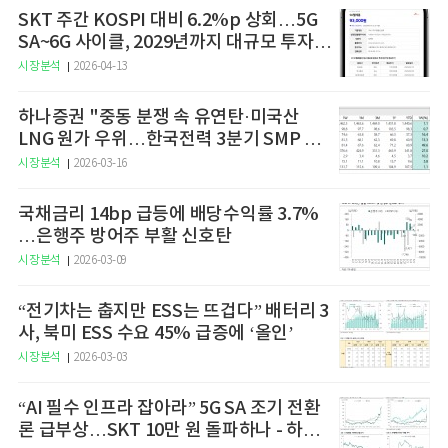
SKT 주간 KOSPI 대비 6.2%p 상회…5G
SA~6G 사이클, 2029년까지 대규모 투자
예고
시장분석
2026-04-13
하나증권 "중동 분쟁 속 유연탄·미국산
LNG 원가 우위…한국전력 3분기 SMP 상
승 전망"
시장분석
2026-03-16
국채금리 14bp 급등에 배당수익률 3.7%
…은행주 방어주 부활 신호탄
시장분석
2026-03-09
“전기차는 춥지만 ESS는 뜨겁다” 배터리 3
사, 북미 ESS 수요 45% 급증에 ‘올인’
시장분석
2026-03-03
“AI 필수 인프라 잡아라” 5G SA 조기 전환
론 급부상…SKT 10만 원 돌파하나 - 하나