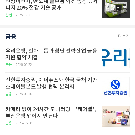
신성이엔지, 반도체 클린룸 혁신 앞장…에
너지 20% 절감 기술 공개
산업
2025-10-21
금융
더보기
우리은행, 한화그룹과 첨단 전략산업 금융
지원 협약 체결
금융
2026-01-22
신한투자증권, 이더퓨즈와 한국 국채 기반
스테이블본드 발행 협력 본격화
금융
2026-01-20
카메라 없이 24시간 모니터링…'케어벨',
부산은행 앱에서 만난다
금융
2025-10-30