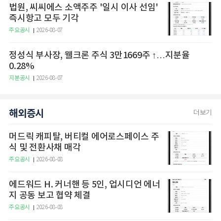
법원, 씨씨에스 소액주주 '일시 이사 선임'
즉시항고 모두 기각
주요공시
2026-08-07
정성식 부사장, 웰크론 주식 3만1669주 ↑…지분율
0.28%
지분공시
2026-08-07
해외증시
더보기
머드릭 캐피탈, 버티컬 에어로스페이스 주
식 및 전환사채 매각
주요공시
2026-08-08
에드워드 H. 커너핸 등 5인, 업시디언 에너
지 공동 보고 협약 체결
주요공시
2026-08-08