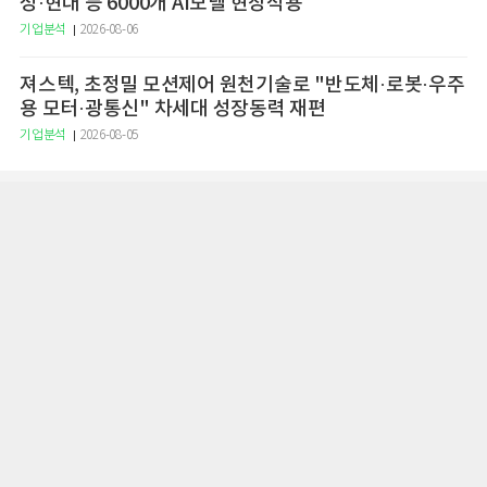
성·현대 등 6000개 AI모델 현장적용
기업분석
2026-08-06
져스텍, 초정밀 모션제어 원천기술로 "반도체·로봇·우주
용 모터·광통신" 차세대 성장동력 재편
기업분석
2026-08-05