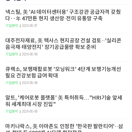
넥스틸, 美 'AI 데이터센터용' 구조강관 공급자격 갖췄
다‥年 47만톤 현지 생산망·전미 유통망 구축
기업분석
2026-08-07
대주전자재료, 美 텍사스 현지공장 건설 검토··'실리콘
음극재·태양전지' 장기공급물량 확보 준비
기업분석
2026-08-06
큐렉소, 보행재활로봇 '모닝워크' 4단계 보행기능개선
필요 건강보험 급여 확대
기업분석
2026-08-06
알트, '케어로봇 플랫폼' 美 특허취득…"HRI기술 앞세
워 세계최대 시장 진입"
기업분석
2026-08-06
마키나락스, 美 아마존도 인정한 '한국판 팔란티어'··삼