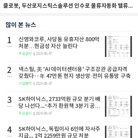
클로봇, 두산로지스틱스솔루션 인수로 물류자동화 밸류체인 확장 추진 - IBK투자증권
많이 본 뉴스
1
신영와코루, 사당동 유휴자산 800억
처분…현금성 자산 늘린다
주요공시
2026-08-07
2
넥스틸, 美 'AI 데이터센터용' 구조강관 공급자격
갖췄다‥年 47만톤 현지 생산망·전미 유통망 구축
기업분석
2026-08-07
3
SK하이닉스, 2733억원 규모 분기 배
당 나선다...“추가 환원책 3분기 공
개”
주요공시
2026-08-07
4
SK하이닉스, 독립이사 6인에 자사주
지급... 1억 2259만원 규모 처분