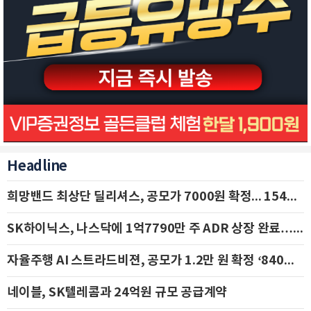
Headline
희망밴드 최상단 딜리셔스, 공모가 7000원 확정... 154억 규모 IPO 돌입
SK하이닉스, 나스닥에 1억7790만 주 ADR 상장 완료…29일 국내 추가 상장
자율주행 AI 스트라드비젼, 공모가 1.2만 원 확정 ‘840억 수혈’
네이블, SK텔레콤과 24억원 규모 공급계약