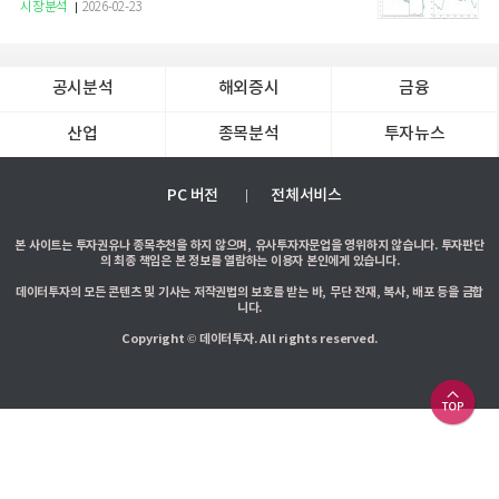
증권
시장분석
2026-02-23
공시분석
해외증시
금융
산업
종목분석
투자뉴스
PC 버전
전체서비스
본 사이트는 투자권유나 종목추천을 하지 않으며, 유사투자자문업을 영위하지 않습니다. 투자판단
의 최종 책임은 본 정보를 열람하는 이용자 본인에게 있습니다.
데이터투자의 모든 콘텐츠 및 기사는 저작권법의 보호를 받는 바, 무단 전재, 복사, 배포 등을 금합
니다.
Copyright © 데이터투자. All rights reserved.