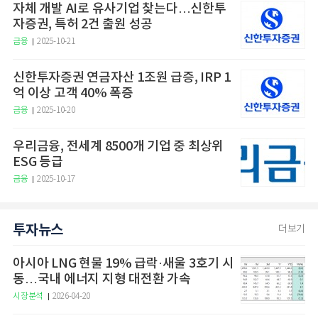
자체 개발 AI로 유사기업 찾는다…신한투
자증권, 특허 2건 출원 성공
금융
2025-10-21
신한투자증권 연금자산 1조원 급증, IRP 1
억 이상 고객 40% 폭증
금융
2025-10-20
우리금융, 전세계 8500개 기업 중 최상위
ESG 등급
금융
2025-10-17
투자뉴스
더보기
아시아 LNG 현물 19% 급락·새울 3호기 시
동…국내 에너지 지형 대전환 가속
시장분석
2026-04-20