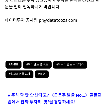
당 컨텐츠는 투자 참고용이며 투자를 할때는 컨텐츠 원
문을 필히 필독하시기 바랍니다.
데이터투자 공시팀 pr@datatooza.com
#AMTB
#아머란트 뱅코프
#아드리안 로드리게즈
#최고운영책임자
#임명
● 주식 할 맛 안 난다고? 《급등주 발굴 No.1》골든클
럽에서 진짜 투자의 '맛'을 경험하세요!