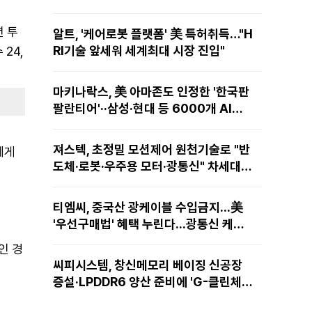
년 투
알트, '케어로봇 플랫폼' 美 특허취득…"H
RI기술 앞세워 세계최대 시장 진입"
 24,
마키나락스, 美 아마존도 인정한 '한국판
팔란티어'··삼성·현대 등 6000개 AI모
델 현장적용
져스텍, 초정밀 모션제어 원천기술로 "반
에게
도체·로봇·우주용 모터·광통신" 차세대
성장동력 재편
티엠씨, 중국산 광케이블 수입금지...美
'우선구매법' 혜택 누린다...광통신 케이
블 현지 생산
인 경
씨피시스템, 창신메모리 베이징 신공장
증설·LPDDR6 양산 준비에 'G-클린체
인' 공급 확대노린다