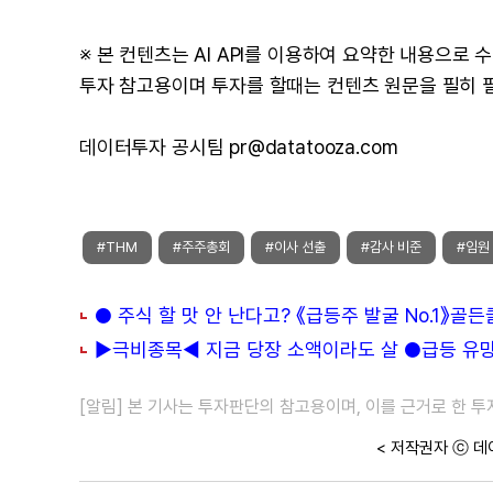
※ 본 컨텐츠는 AI API를 이용하여 요약한 내용으로
투자 참고용이며 투자를 할때는 컨텐츠 원문을 필히 
데이터투자 공시팀 pr@datatooza.com
#THM
#주주총회
#이사 선출
#감사 비준
#임원
● 주식 할 맛 안 난다고? 《급등주 발굴 No.1》골
▶극비종목◀ 지금 당장 소액이라도 살 ●급등 유망주
[알림] 본 기사는 투자판단의 참고용이며, 이를 근거로 한 
< 저작권자 ⓒ 데