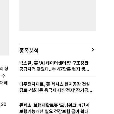
종목분석
넥스틸, 美 'AI 데이터센터용' 구조강관
의 정
공급자격 갖췄다‥年 47만톤 현지 생산
망·전미 유통망 구축
 수
 대해
대주전자재료, 美 텍사스 현지공장 건설
검토··'실리콘 음극재·태양전지' 장기공급
물량 확보 준비
,28
큐렉소, 보행재활로봇 '모닝워크' 4단계
보행기능개선 필요 건강보험 급여 확대