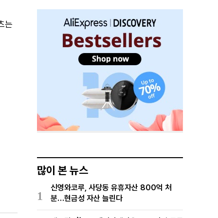
텐츠는
많이 본 뉴스
신영와코루, 사당동 유휴자산 800억 처
1
분…현금성 자산 늘린다