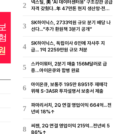
넥스틸, 美 'AI 데이터센터용' 구조강관 공급
2
자격 갖췄다‥年 47만톤 현지 생산망·전미
유통망 구축
SK하이닉스, 2733억원 규모 분기 배당 나
3
선다...“추가 환원책 3분기 공개”
SK하이닉스, 독립이사 6인에 자사주 지
4
급... 1억 2259만원 규모 처분
스카이워터, 2분기 매출 156M달러로 급
5
증…아이온큐와 합병 완료
아이온큐, 보통주 195만 8951주 재매각
6
위해 S-3ASR 투자설명서 보충서 제출
파마리서치, 2Q 연결 영업이익 664억...전
7
년비 18%↑
씨젠, 2Q 연결 영업이익 215억...전년비 5
8
86%↑