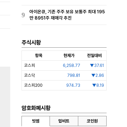
아이온큐, 기존 주주 보유 보통주 최대 195
9
만 8951주 재매각 추진
주식시황
항목
현재가
전일대비
코스피
6,258.77
▼37.61
코스닥
798.81
▼2.86
코스피200
974.73
▼8.19
암호화폐시황
빗썸
업비트
코인원