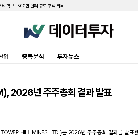
.6% 확보…500만 달러 규모 주식 취득
러 규모 우선주 환매 및 보통주 전환 계약 체결
 94.3% 확보
 7.8% 확보
 순손실 151만 달러…워런트 행사로 446만 달러 조달
규모 주주 등록 및 매각 추진
랜드 매각 완료 후 '이페트로반' 중심 희귀질환 치료제 개발 집중
주식 8만 5000주 장내 매수…지분율 13.9%로 확대
 10.7%로 축소…최근 6일간 16만여 주 장내 매도
산업
종목분석
투자뉴스
55만 달러…자금조달로 현금 2억 3210만 달러 확보
영해 2분기 순손실 1427만 달러 기록
70만 달러 기록…가상자산 평가이익에 흑자 전환
 9371주 발행
만 달러 기록…전년비 24% 증가
), 2026년 주주총회 결과 발표
출 채권 457만 달러로 감소…대출 조건 조정액은 412만 달러
만 달러 기록…가상자산 평가손실 영향
소에도 매출총이익률 32.4%로 대폭 개선
 규모 선순위 전환사채 발행 완료
 주식 및 전환사채 매각
TOWER HILL MINES LTD )는 2026년 주주총회 결과를 발표