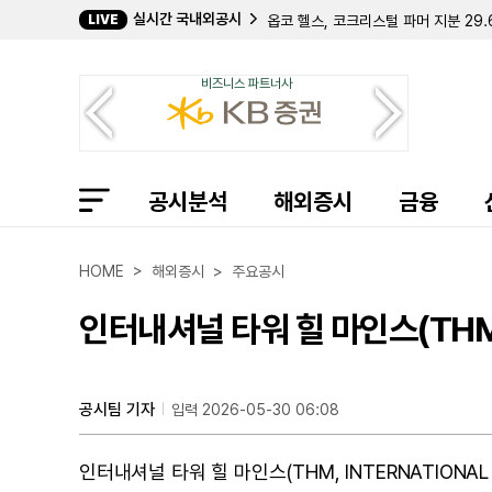
실시간 국내외공시
옵코 헬스, 코크리스털 파머 지분 29
LIVE
바탈리언 오일, 젠 IV와 1900만 달
데이비드 E. 라자르, 퀀텀 사이버 지분
비즈니스 파트너사
캐로네이드 캐피탈, 칸나에 홀딩스 지분
크리에이티브 메디컬 테크놀로지, 2분기
바이오스템 테크놀로지스, 357만 주 
컴벌랜드 파머슈티컬스, 아포텍스에 브
필립 프로스트 박사, 코크리스털 파머 
길데 헬스케어, 숄더 이노베이션스 지분
공시분석
해외증시
금융
임믹스 바이오파머, 2분기 순손실 11
자이어 테라퓨틱스, 컬젠 합병 소급 반
에이트코 홀딩스, 2분기 순이익 17
HOME > 해외증시 > 주요공시
볼리션RX, 린드 글로벌에 보통주 77만
인디 세미컨덕터, 2분기 매출 6400
인터내셔널 타워 힐 마인스(THM
퍼스트 노던 커뮤니티 뱅코프, 부실 대
샤프링크, 2분기 순손실 3억 9427
엑스피언360, 2분기 매출 32% 감
인디 세미컨덕터, 1억 7050만 달러
공시팀 기자
입력 2026-05-30 06:08
머드릭 캐피탈, 버티컬 에어로스페이스
인터내셔널 타워 힐 마인스(THM, INTERNATIONAL 