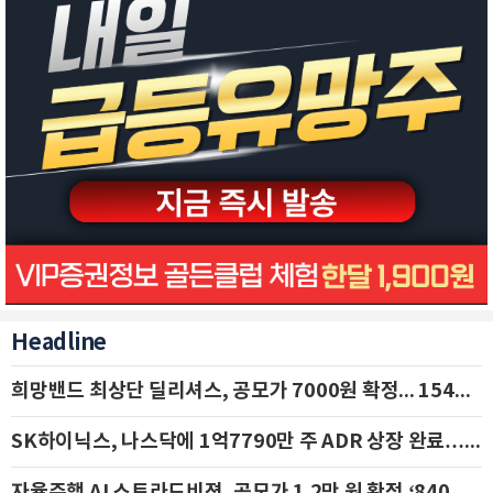
Headline
희망밴드 최상단 딜리셔스, 공모가 7000원 확정... 154억 규모 IPO 돌입
SK하이닉스, 나스닥에 1억7790만 주 ADR 상장 완료…29일 국내 추가 상장
자율주행 AI 스트라드비젼, 공모가 1.2만 원 확정 ‘840억 수혈’