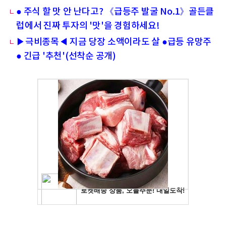
● 주식 할 맛 안 난다고? 《급등주 발굴 No.1》골든클
럽에서 진짜 투자의 '맛'을 경험하세요!
▶극비종목◀ 지금 당장 소액이라도 살 ●급등 유망주
● 긴급 '추천'(선착순 공개)