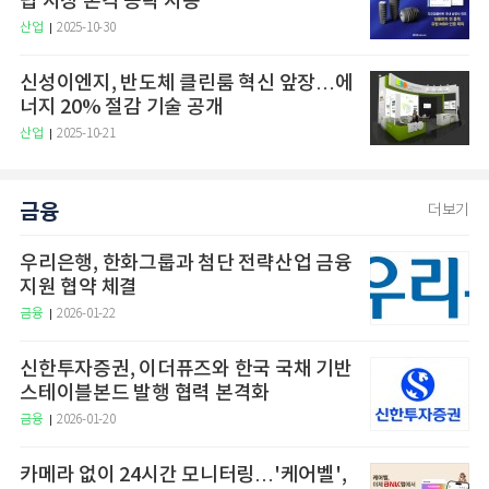
럽 시장 본격 공략 시동
산업
2025-10-30
신성이엔지, 반도체 클린룸 혁신 앞장…에
너지 20% 절감 기술 공개
산업
2025-10-21
금융
더보기
우리은행, 한화그룹과 첨단 전략산업 금융
지원 협약 체결
금융
2026-01-22
신한투자증권, 이더퓨즈와 한국 국채 기반
스테이블본드 발행 협력 본격화
금융
2026-01-20
카메라 없이 24시간 모니터링…'케어벨',