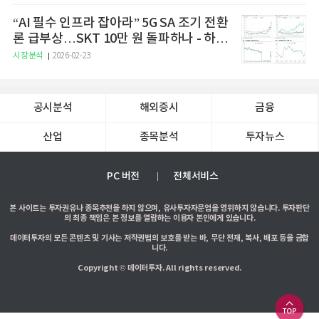
“AI 필수 인프라 잡아라” 5G SA 조기 전환
론 급부상…SKT 10만 원 돌파하나 - 하나
증권
시장분석
2026-02-23
공시분석
해외증시
금융
산업
종목분석
투자뉴스
PC 버전
전체서비스
본 사이트는 투자권유나 종목추천을 하지 않으며, 유사투자자문업을 영위하지 않습니다. 투자판단
의 최종 책임은 본 정보를 열람하는 이용자 본인에게 있습니다.
데이터투자의 모든 콘텐츠 및 기사는 저작권법의 보호를 받는 바, 무단 전재, 복사, 배포 등을 금합
니다.
Copyright © 데이터투자. All rights reserved.