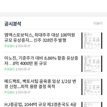
공시분석
더보기
엠엑스로보틱스, 최대주주 대상 100억원
규모 유상증자... 신주 328만주 발행
주요공시
2026-08-07
이노진, 기준주가 대비 8.86% 할증 유상증
자…8억 4000만 원 규모
주요공시
2026-08-07
메드팩토, 백토서팁 골육종 임상 1/2상 변
경 신청...최적 용량 결정 목적
주요공시
2026-08-07
HJ중공업, 1044억 규모 제2경춘국도 4공