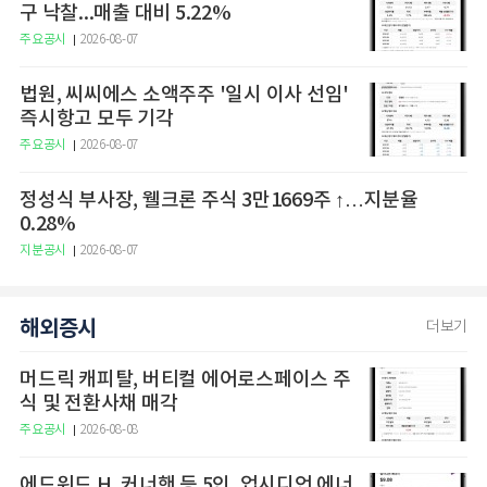
구 낙찰...매출 대비 5.22%
주요공시
2026-08-07
법원, 씨씨에스 소액주주 '일시 이사 선임'
즉시항고 모두 기각
주요공시
2026-08-07
정성식 부사장, 웰크론 주식 3만1669주 ↑…지분율
0.28%
지분공시
2026-08-07
해외증시
더보기
머드릭 캐피탈, 버티컬 에어로스페이스 주
식 및 전환사채 매각
주요공시
2026-08-08
에드워드 H. 커너핸 등 5인, 업시디언 에너