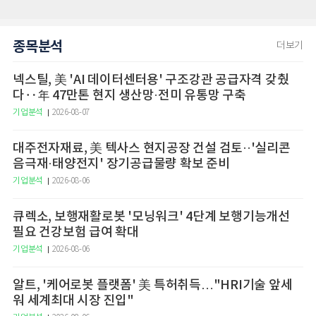
종목분석
더보기
넥스틸, 美 'AI 데이터센터용' 구조강관 공급자격 갖췄
다‥年 47만톤 현지 생산망·전미 유통망 구축
기업분석
2026-08-07
대주전자재료, 美 텍사스 현지공장 건설 검토··'실리콘
음극재·태양전지' 장기공급물량 확보 준비
기업분석
2026-08-06
큐렉소, 보행재활로봇 '모닝워크' 4단계 보행기능개선
필요 건강보험 급여 확대
기업분석
2026-08-06
알트, '케어로봇 플랫폼' 美 특허취득…"HRI기술 앞세
워 세계최대 시장 진입"