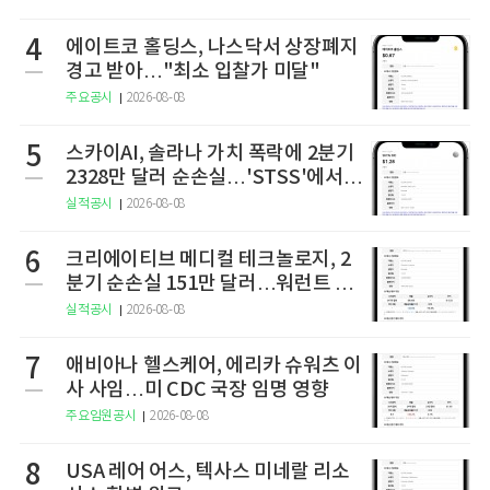
4
에이트코 홀딩스, 나스닥서 상장폐지
경고 받아…"최소 입찰가 미달"
주요공시
2026-08-08
5
스카이AI, 솔라나 가치 폭락에 2분기
2328만 달러 순손실…'STSS'에서
사명·티커 변경 완료
실적공시
2026-08-08
6
크리에이티브 메디컬 테크놀로지, 2
분기 순손실 151만 달러…워런트 행
사로 446만 달러 조달
실적공시
2026-08-08
7
애비아나 헬스케어, 에리카 슈워츠 이
사 사임…미 CDC 국장 임명 영향
주요임원공시
2026-08-08
8
USA 레어 어스, 텍사스 미네랄 리소