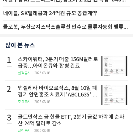
네이블, SK텔레콤과 24억원 규모 공급계약
클로봇, 두산로지스틱스솔루션 인수로 물류자동화 밸류체인 확장 추진 - IBK투자증권
많이 본 뉴스
1
스카이워터, 2분기 매출 156M달러로
급증…아이온큐와 합병 완료
실적공시
2026-08-08
2
앱셀레라 바이오로직스, 8월 10일 폐
경기 안면홍조 치료제 'ABCL635' 임
상 2상 결과 발표
주요공시
2026-08-08
3
골드만삭스 금 현물 ETF, 2분기 금값 하락에 순자
산 24억 달러로 감소
실적공시
2026-08-08