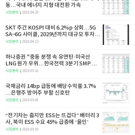
동…국내 에너지 지형 대전환 가속
시장분석
2026-04-20
SKT 주간 KOSPI 대비 6.2%p 상회…5G
SA~6G 사이클, 2029년까지 대규모 투자
예고
시장분석
2026-04-13
하나증권 "중동 분쟁 속 유연탄·미국산
LNG 원가 우위…한국전력 3분기 SMP 상
승 전망"
시장분석
2026-03-16
국채금리 14bp 급등에 배당수익률 3.7%
…은행주 방어주 부활 신호탄
시장분석
2026-03-09
“전기차는 춥지만 ESS는 뜨겁다” 배터리 3
사, 북미 ESS 수요 45% 급증에 ‘올인’
시장분석
2026-03-03