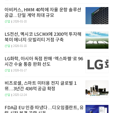
아비커스, HMM 40척에 자율 운항 솔루션
공급…단일 계약 최대 규모
산업
2026-01-18
LS전선, 멕시코 LSCMX에 2300억 투자해
북미 에너지·모빌리티 거점 구축
산업
2026-01-18
LG화학, 아시아 독점 판매 ‘엑스파렐’로 96
시간 수술 통증 완화 선도
산업
2026-01-17
비츠로셀, 스마트 미터용 전지 글로벌 1
위…3년간 436억 공급 확정
산업
2025-12-24
FDA급 EU 인증 따냈다…디오임플란트, 유