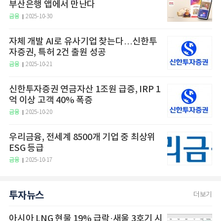
부산은행 앱에서 만난다
금융
2025-10-30
자체 개발 AI로 유사기업 찾는다…신한투
자증권, 특허 2건 출원 성공
금융
2025-10-21
신한투자증권 연금자산 1조원 급증, IRP 1
억 이상 고객 40% 폭증
금융
2025-10-20
우리금융, 전세계 8500개 기업 중 최상위
ESG 등급
금융
2025-10-17
투자뉴스
더보기
아시아 LNG 현물 19% 급락·새울 3호기 시