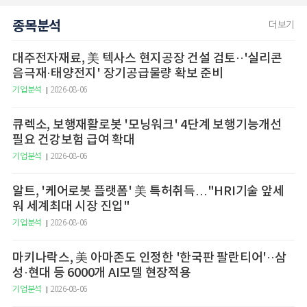
종목분석
더보기
대주전자재료, 美 텍사스 현지공장 건설 검토··'실리콘
음극재·태양전지' 장기공급물량 확보 준비
기업분석
2026-08-06
큐렉소, 보행재활로봇 '모닝워크' 4단계 보행기능개선
필요 건강보험 급여 확대
기업분석
2026-08-06
알트, '케어로봇 플랫폼' 美 특허취득…"HRI기술 앞세
워 세계최대 시장 진입"
기업분석
2026-08-06
마키나락스, 美 아마존도 인정한 '한국판 팔란티어'··삼
성·현대 등 6000개 AI모델 현장적용
기업분석
2026-08-06