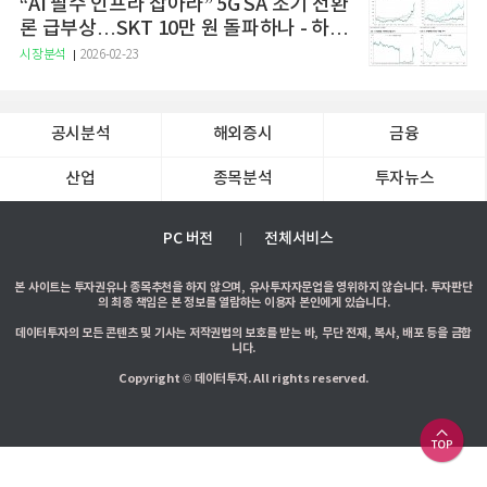
“AI 필수 인프라 잡아라” 5G SA 조기 전환
론 급부상…SKT 10만 원 돌파하나 - 하나
증권
시장분석
2026-02-23
공시분석
해외증시
금융
산업
종목분석
투자뉴스
PC 버전
전체서비스
본 사이트는 투자권유나 종목추천을 하지 않으며, 유사투자자문업을 영위하지 않습니다. 투자판단
의 최종 책임은 본 정보를 열람하는 이용자 본인에게 있습니다.
데이터투자의 모든 콘텐츠 및 기사는 저작권법의 보호를 받는 바, 무단 전재, 복사, 배포 등을 금합
니다.
Copyright © 데이터투자. All rights reserved.