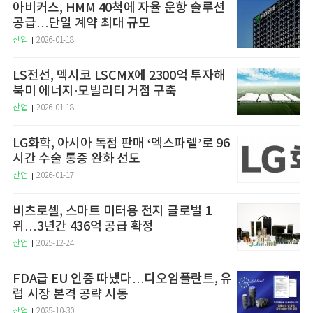
아비커스, HMM 40척에 자율 운항 솔루션
공급…단일 계약 최대 규모
산업
2026-01-18
LS전선, 멕시코 LSCMX에 2300억 투자해
북미 에너지·모빌리티 거점 구축
산업
2026-01-18
LG화학, 아시아 독점 판매 ‘엑스파렐’로 96
시간 수술 통증 완화 선도
산업
2026-01-17
비츠로셀, 스마트 미터용 전지 글로벌 1
위…3년간 436억 공급 확정
산업
2025-12-24
FDA급 EU 인증 따냈다…디오임플란트, 유
럽 시장 본격 공략 시동
산업
2025-10-30