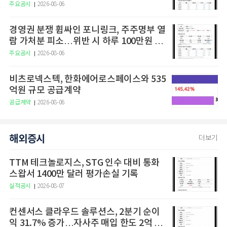
주요공시
2026-08-06
경영권 분쟁 휩싸인 포니링크, 주주명부 열
람 가처분 피소…위반 시 하루 100만원 청
구
주요공시
2026-08-06
비츠로넥스텍, 한화에어로스페이스와 535
억원 규모 공급계약
공급계약
2026-08-06
해외증시
더보기
TTM 테크놀로지스, STG 인수 대비 통화
스왑서 1400만 달러 평가손실 기록
실적공시
2026-08-07
컨센서스 클라우드 솔루션스, 2분기 순이
익 31.7% 증가…자사주 매입 한도 2억 달