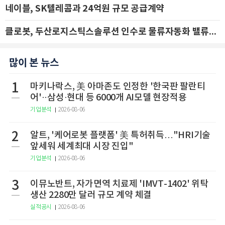
네이블, SK텔레콤과 24억원 규모 공급계약
클로봇, 두산로지스틱스솔루션 인수로 물류자동화 밸류체인 확장 추진 - IBK투자증권
많이 본 뉴스
1
마키나락스, 美 아마존도 인정한 '한국판 팔란티
어'··삼성·현대 등 6000개 AI모델 현장적용
기업분석
2026-08-06
2
알트, '케어로봇 플랫폼' 美 특허취득…"HRI기술
앞세워 세계최대 시장 진입"
기업분석
2026-08-06
3
이뮤노반트, 자가면역 치료제 'IMVT-1402' 위탁
생산 2280만 달러 규모 계약 체결
실적공시
2026-08-06