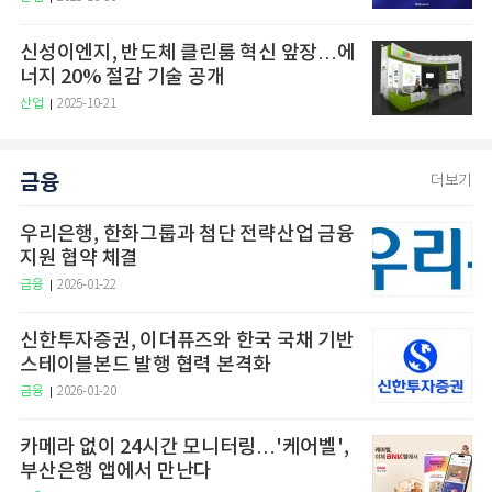
신성이엔지, 반도체 클린룸 혁신 앞장…에
너지 20% 절감 기술 공개
산업
2025-10-21
금융
더보기
우리은행, 한화그룹과 첨단 전략산업 금융
지원 협약 체결
금융
2026-01-22
신한투자증권, 이더퓨즈와 한국 국채 기반
스테이블본드 발행 협력 본격화
금융
2026-01-20
카메라 없이 24시간 모니터링…'케어벨',
부산은행 앱에서 만난다