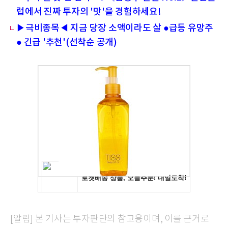
럽에서 진짜 투자의 '맛'을 경험하세요!
▶극비종목◀ 지금 당장 소액이라도 살 ●급등 유망주
● 긴급 '추천'(선착순 공개)
[알림] 본 기사는 투자판단의 참고용이며, 이를 근거로