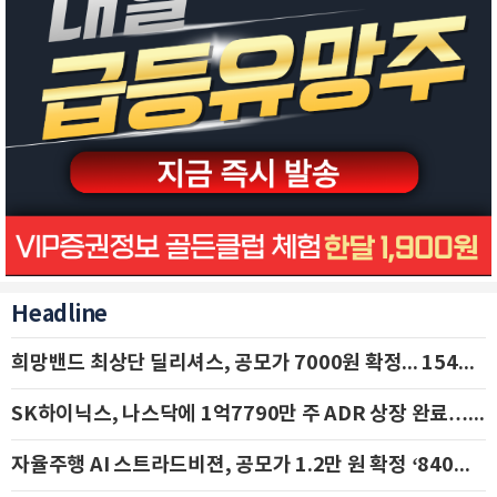
Headline
희망밴드 최상단 딜리셔스, 공모가 7000원 확정... 154억 규모 IPO 돌입
SK하이닉스, 나스닥에 1억7790만 주 ADR 상장 완료…29일 국내 추가 상장
자율주행 AI 스트라드비젼, 공모가 1.2만 원 확정 ‘840억 수혈’