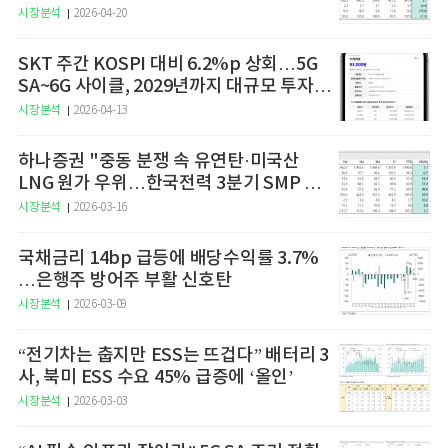
시장분석
2026-04-20
SKT 주간 KOSPI 대비 6.2%p 상회…5G
SA~6G 사이클, 2029년까지 대규모 투자
예고
시장분석
2026-04-13
하나증권 "중동 분쟁 속 유연탄·미국산
LNG 원가 우위…한국전력 3분기 SMP 상
승 전망"
시장분석
2026-03-16
국채금리 14bp 급등에 배당수익률 3.7%
…은행주 방어주 부활 신호탄
시장분석
2026-03-09
“전기차는 춥지만 ESS는 뜨겁다” 배터리 3
사, 북미 ESS 수요 45% 급증에 ‘올인’
시장분석
2026-03-03