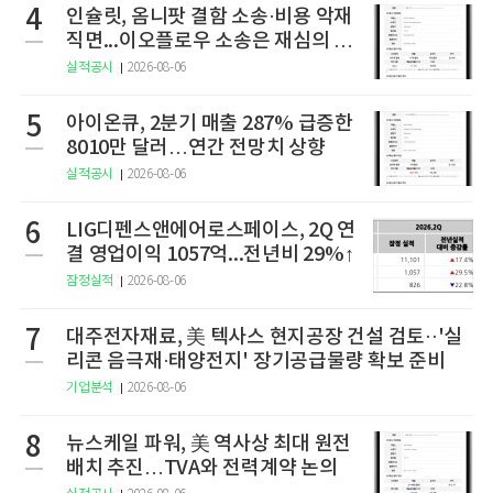
4
인슐릿, 옴니팟 결함 소송·비용 악재
직면...이오플로우 소송은 재심의 청
구
실적공시
2026-08-06
5
아이온큐, 2분기 매출 287% 급증한
8010만 달러…연간 전망치 상향
실적공시
2026-08-06
6
LIG디펜스앤에어로스페이스, 2Q 연
결 영업이익 1057억...전년비 29%↑
잠정실적
2026-08-06
7
대주전자재료, 美 텍사스 현지공장 건설 검토··'실
리콘 음극재·태양전지' 장기공급물량 확보 준비
기업분석
2026-08-06
8
뉴스케일 파워, 美 역사상 최대 원전
배치 추진…TVA와 전력계약 논의