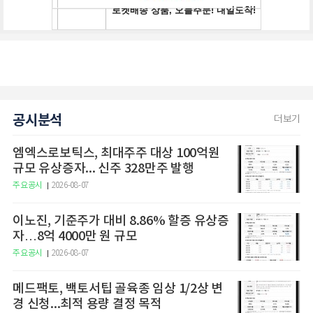
공시분석
더보기
엠엑스로보틱스, 최대주주 대상 100억원
규모 유상증자... 신주 328만주 발행
주요공시
2026-08-07
이노진, 기준주가 대비 8.86% 할증 유상증
자…8억 4000만 원 규모
주요공시
2026-08-07
메드팩토, 백토서팁 골육종 임상 1/2상 변
경 신청...최적 용량 결정 목적