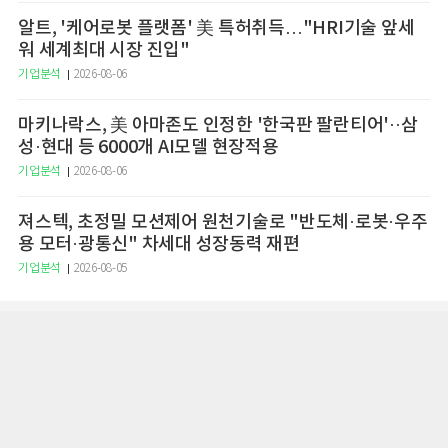
알트, '케어로봇 플랫폼' 美 특허취득…"HRI기술 앞세
워 세계최대 시장 진입"
기업분석
2026-08-06
마키나락스, 美 아마존도 인정한 '한국판 팔란티어'··삼
성·현대 등 6000개 AI모델 현장적용
기업분석
2026-08-06
져스텍, 초정밀 모션제어 원천기술로 "반도체·로봇·우주
용 모터·광통신" 차세대 성장동력 재편
기업분석
2026-08-05