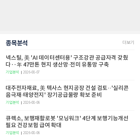
종목분석
더보기
넥스틸, 美 'AI 데이터센터용' 구조강관 공급자격 갖췄
다‥年 47만톤 현지 생산망·전미 유통망 구축
기업분석
2026-08-07
대주전자재료, 美 텍사스 현지공장 건설 검토··'실리콘
음극재·태양전지' 장기공급물량 확보 준비
기업분석
2026-08-06
큐렉소, 보행재활로봇 '모닝워크' 4단계 보행기능개선
필요 건강보험 급여 확대
기업분석
2026-08-06