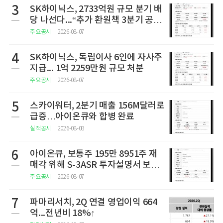
3
SK하이닉스, 2733억원 규모 분기 배
당 나선다...“추가 환원책 3분기 공
개”
주요공시
2026-08-07
4
SK하이닉스, 독립이사 6인에 자사주
지급... 1억 2259만원 규모 처분
주요공시
2026-08-07
5
스카이워터, 2분기 매출 156M달러로
급증…아이온큐와 합병 완료
실적공시
2026-08-08
6
아이온큐, 보통주 195만 8951주 재
매각 위해 S-3ASR 투자설명서 보충
서 제출
주요공시
2026-08-07
7
파마리서치, 2Q 연결 영업이익 664
억...전년비 18%↑