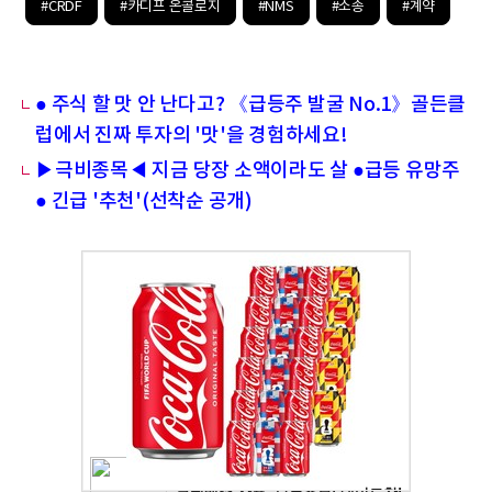
#CRDF
#카디프 온콜로지
#NMS
#소송
#계약
● 주식 할 맛 안 난다고? 《급등주 발굴 No.1》골든클
럽에서 진짜 투자의 '맛'을 경험하세요!
▶극비종목◀ 지금 당장 소액이라도 살 ●급등 유망주
● 긴급 '추천'(선착순 공개)