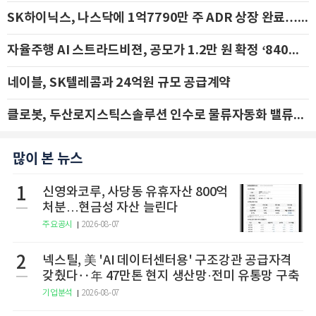
SK하이닉스, 나스닥에 1억7790만 주 ADR 상장 완료…29일 국내 추가 상장
자율주행 AI 스트라드비젼, 공모가 1.2만 원 확정 ‘840억 수혈’
네이블, SK텔레콤과 24억원 규모 공급계약
클로봇, 두산로지스틱스솔루션 인수로 물류자동화 밸류체인 확장 추진 - IBK투자증권
많이 본 뉴스
1
신영와코루, 사당동 유휴자산 800억
처분…현금성 자산 늘린다
주요공시
2026-08-07
2
넥스틸, 美 'AI 데이터센터용' 구조강관 공급자격
갖췄다‥年 47만톤 현지 생산망·전미 유통망 구축
기업분석
2026-08-07