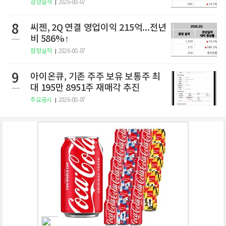
잠정실적
2026-08-07
8
씨젠, 2Q 연결 영업이익 215억...전년
비 586%↑
잠정실적
2026-08-07
9
아이온큐, 기존 주주 보유 보통주 최
대 195만 8951주 재매각 추진
주요공시
2026-08-07