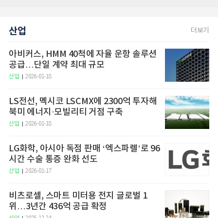
산업
더보기
아비커스, HMM 40척에 자율 운항 솔루션
공급…단일 계약 최대 규모
산업
2026-01-18
LS전선, 멕시코 LSCMX에 2300억 투자해
북미 에너지·모빌리티 거점 구축
산업
2026-01-18
LG화학, 아시아 독점 판매 ‘엑스파렐’로 96
시간 수술 통증 완화 선도
산업
2026-01-17
비츠로셀, 스마트 미터용 전지 글로벌 1
위…3년간 436억 공급 확정