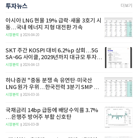
투자뉴스
더보기
아시아 LNG 현물 19% 급락·새울 3호기 시
동…국내 에너지 지형 대전환 가속
시장분석
2026-04-20
SKT 주간 KOSPI 대비 6.2%p 상회…5G
SA~6G 사이클, 2029년까지 대규모 투자
예고
시장분석
2026-04-13
하나증권 "중동 분쟁 속 유연탄·미국산
LNG 원가 우위…한국전력 3분기 SMP 상
승 전망"
시장분석
2026-03-16
국채금리 14bp 급등에 배당수익률 3.7%
…은행주 방어주 부활 신호탄
시장분석
2026-03-09