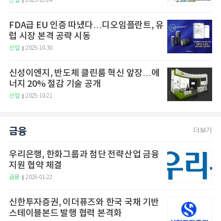
산업
2025-12-24
FDA급 EU 인증 따냈다…디오임플란트, 유
럽 시장 본격 공략 시동
산업
2025-10-30
신성이엔지, 반도체 클린룸 혁신 앞장…에
너지 20% 절감 기술 공개
산업
2025-10-21
금융
더보기
우리은행, 한화그룹과 첨단 전략산업 금융
지원 협약 체결
금융
2026-01-22
신한투자증권, 이더퓨즈와 한국 국채 기반
스테이블본드 발행 협력 본격화