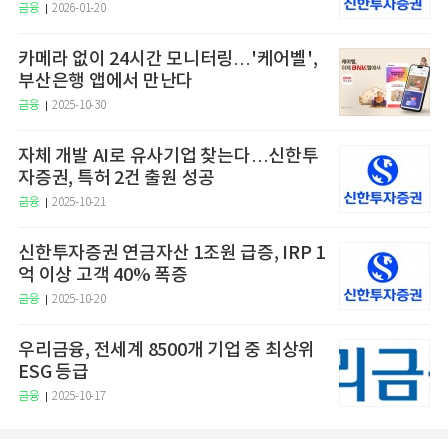
금융
2026-01-20
카메라 없이 24시간 모니터링…'케어벨',
부산은행 앱에서 만난다
금융
2025-10-30
자체 개발 AI로 유사기업 찾는다…신한투
자증권, 특허 2건 출원 성공
금융
2025-10-21
신한투자증권 연금자산 1조원 급증, IRP 1
억 이상 고객 40% 폭증
금융
2025-10-20
우리금융, 전세계 8500개 기업 중 최상위
ESG 등급
금융
2025-10-17