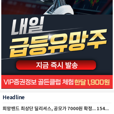
Headline
희망밴드 최상단 딜리셔스, 공모가 7000원 확정... 154억 규모 IPO 돌입