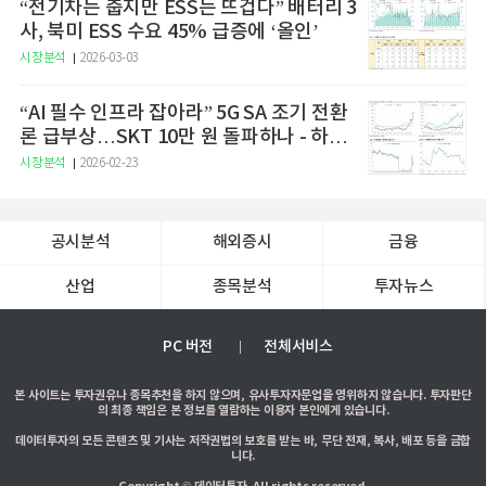
“전기차는 춥지만 ESS는 뜨겁다” 배터리 3
사, 북미 ESS 수요 45% 급증에 ‘올인’
시장분석
2026-03-03
“AI 필수 인프라 잡아라” 5G SA 조기 전환
론 급부상…SKT 10만 원 돌파하나 - 하나
증권
시장분석
2026-02-23
공시분석
해외증시
금융
산업
종목분석
투자뉴스
PC 버전
전체서비스
본 사이트는 투자권유나 종목추천을 하지 않으며, 유사투자자문업을 영위하지 않습니다. 투자판단
의 최종 책임은 본 정보를 열람하는 이용자 본인에게 있습니다.
데이터투자의 모든 콘텐츠 및 기사는 저작권법의 보호를 받는 바, 무단 전재, 복사, 배포 등을 금합
니다.