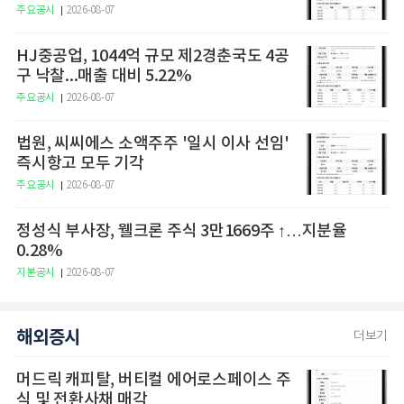
주요공시
2026-08-07
HJ중공업, 1044억 규모 제2경춘국도 4공
구 낙찰...매출 대비 5.22%
주요공시
2026-08-07
법원, 씨씨에스 소액주주 '일시 이사 선임'
즉시항고 모두 기각
주요공시
2026-08-07
정성식 부사장, 웰크론 주식 3만1669주 ↑…지분율
0.28%
지분공시
2026-08-07
해외증시
더보기
머드릭 캐피탈, 버티컬 에어로스페이스 주
식 및 전환사채 매각