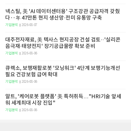
넥스틸, 美 'AI 데이터센터용' 구조강관 공급자격 갖췄
다‥年 47만톤 현지 생산망·전미 유통망 구축
기업분석
2026-08-07
대주전자재료, 美 텍사스 현지공장 건설 검토··'실리콘
음극재·태양전지' 장기공급물량 확보 준비
기업분석
2026-08-06
큐렉소, 보행재활로봇 '모닝워크' 4단계 보행기능개선
필요 건강보험 급여 확대
기업분석
2026-08-06
알트, '케어로봇 플랫폼' 美 특허취득…"HRI기술 앞세
워 세계최대 시장 진입"
기업분석
2026-08-06