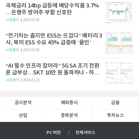
국채금리 14bp 급등에 배당수익률 3.7%
…은행주 방어주 부활 신호탄
시장분석
2026-03-09
“전기차는 춥지만 ESS는 뜨겁다” 배터리 3
사, 북미 ESS 수요 45% 급증에 ‘올인’
시장분석
2026-03-03
“AI 필수 인프라 잡아라” 5G SA 조기 전환
론 급부상…SKT 10만 원 돌파하나 - 하나
증권
시장분석
2026-02-23
공시분석
해외증시
금융
산업
종목분석
투자뉴스
PC 버전
전체서비스