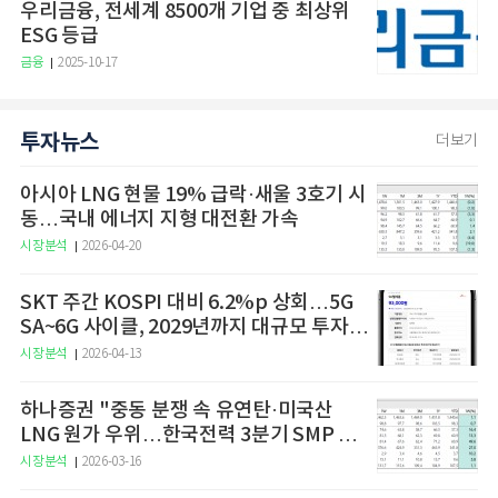
우리금융, 전세계 8500개 기업 중 최상위
ESG 등급
금융
2025-10-17
투자뉴스
더보기
아시아 LNG 현물 19% 급락·새울 3호기 시
동…국내 에너지 지형 대전환 가속
시장분석
2026-04-20
SKT 주간 KOSPI 대비 6.2%p 상회…5G
SA~6G 사이클, 2029년까지 대규모 투자
예고
시장분석
2026-04-13
하나증권 "중동 분쟁 속 유연탄·미국산
LNG 원가 우위…한국전력 3분기 SMP 상
승 전망"
시장분석
2026-03-16