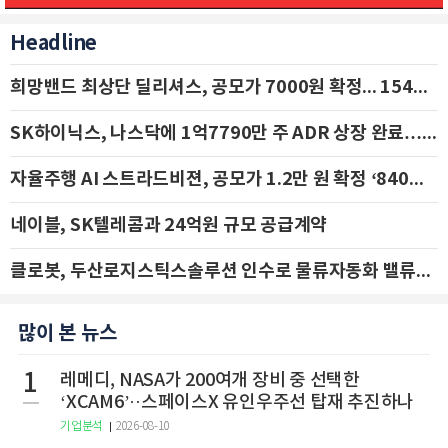
Headline
희망밴드 최상단 딜리셔스, 공모가 7000원 확정... 154억 규모 IPO 돌입
SK하이닉스, 나스닥에 1억7790만 주 ADR 상장 완료…29일 국내 추가 상장
자율주행 AI 스트라드비젼, 공모가 1.2만 원 확정 ‘840억 수혈’
네이블, SK텔레콤과 24억원 규모 공급계약
클로봇, 두산로지스틱스솔루션 인수로 물류자동화 밸류체인 확장 추진 - IBK투자증권
많이 본 뉴스
1
레메디, NASA가 200여개 장비 중 선택한
‘XCAM6’··스페이스X 유인우주선 탑재 추진하나
기업분석
2026-08-10