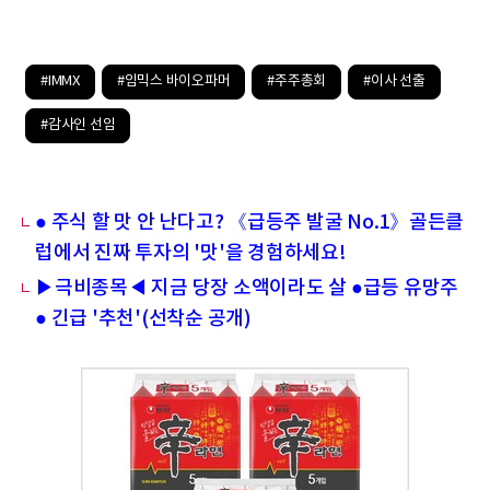
#IMMX
#임믹스 바이오파머
#주주총회
#이사 선출
#감사인 선임
● 주식 할 맛 안 난다고? 《급등주 발굴 No.1》골든클
럽에서 진짜 투자의 '맛'을 경험하세요!
▶극비종목◀ 지금 당장 소액이라도 살 ●급등 유망주
● 긴급 '추천'(선착순 공개)