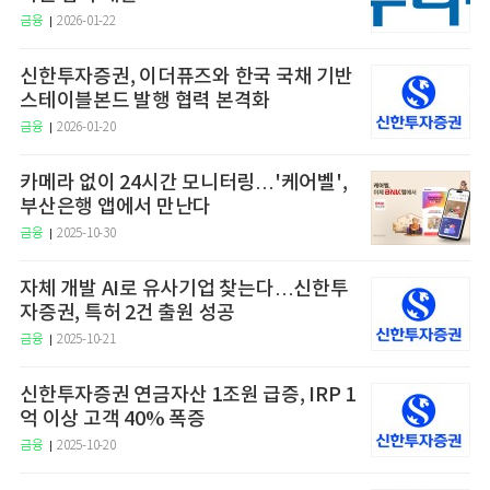
금융
2026-01-22
신한투자증권, 이더퓨즈와 한국 국채 기반
스테이블본드 발행 협력 본격화
금융
2026-01-20
카메라 없이 24시간 모니터링…'케어벨',
부산은행 앱에서 만난다
금융
2025-10-30
자체 개발 AI로 유사기업 찾는다…신한투
자증권, 특허 2건 출원 성공
금융
2025-10-21
신한투자증권 연금자산 1조원 급증, IRP 1
억 이상 고객 40% 폭증
금융
2025-10-20