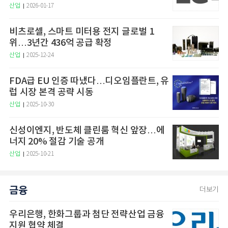
산업
2026-01-17
비츠로셀, 스마트 미터용 전지 글로벌 1
위…3년간 436억 공급 확정
산업
2025-12-24
FDA급 EU 인증 따냈다…디오임플란트, 유
럽 시장 본격 공략 시동
산업
2025-10-30
신성이엔지, 반도체 클린룸 혁신 앞장…에
너지 20% 절감 기술 공개
산업
2025-10-21
금융
더보기
우리은행, 한화그룹과 첨단 전략산업 금융
지원 협약 체결