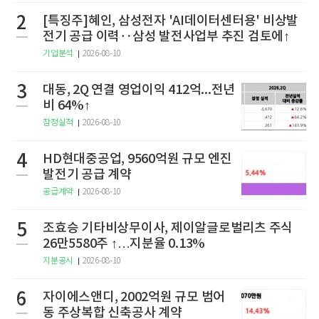
2
[특징주]혜인, 삼성전자 'AI데이터센터용' 비상발
전기 공급 이력‥삼성 발전사업부 추진 검토에↑
기업분석
2026-08-10
3
대동, 2Q 연결 영업이익 412억...전년
비 64%↑
잠정실적
2026-08-10
4
HD현대중공업, 9560억원 규모 엔진
발전기 공급 계약
공급계약
2026-08-10
5
조효승 기타비상무이사, 제이알글로벌리츠 주식
26만5580주 ↑…지분율 0.13%
지분공시
2026-08-10
6
자이에스앤디, 2002억원 규모 범어
동 주상복합 신축공사 계약