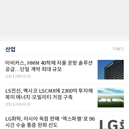
산업
더보기
아비커스, HMM 40척에 자율 운항 솔루션
공급…단일 계약 최대 규모
산업
2026-01-18
LS전선, 멕시코 LSCMX에 2300억 투자해
북미 에너지·모빌리티 거점 구축
산업
2026-01-18
LG화학, 아시아 독점 판매 ‘엑스파렐’로 96
시간 수술 통증 완화 선도