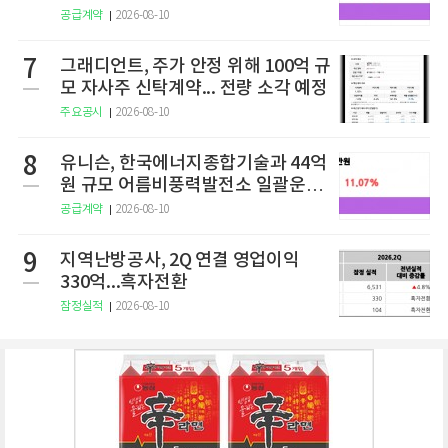
공급계약
2026-08-10
7
그래디언트, 주가 안정 위해 100억 규
모 자사주 신탁계약... 전량 소각 예정
주요공시
2026-08-10
8
유니슨, 한국에너지종합기술과 44억
원 규모 어름비풍력발전소 일괄운영
도급계약
공급계약
2026-08-10
9
지역난방공사, 2Q 연결 영업이익
330억...흑자전환
잠정실적
2026-08-10