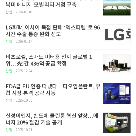
북미 에너지·모빌리티 거점 구축
산업
2026-01-18
LG화학, 아시아 독점 판매 ‘엑스파렐’로 96
시간 수술 통증 완화 선도
산업
2026-01-17
비츠로셀, 스마트 미터용 전지 글로벌 1
위…3년간 436억 공급 확정
산업
2025-12-24
FDA급 EU 인증 따냈다…디오임플란트, 유
럽 시장 본격 공략 시동
산업
2025-10-30
신성이엔지, 반도체 클린룸 혁신 앞장…에
너지 20% 절감 기술 공개
산업
2025-10-21