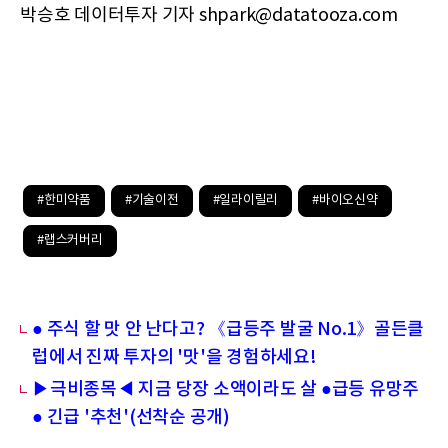
박승호 데이터투자 기자 shpark@datatooza.com
#한미약품
#기술이전
#일라이릴리
#바이오신약
#랩스커버리
● 주식 할 맛 안 난다고? 《급등주 발굴 No.1》골든클
럽에서 진짜 투자의 '맛'을 경험하세요!
▶극비종목◀ 지금 당장 소액이라도 살 ●급등 유망주
● 긴급 '추천'(선착순 공개)