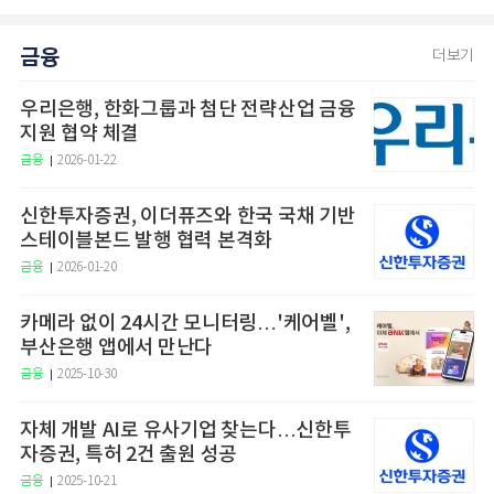
금융
더보기
우리은행, 한화그룹과 첨단 전략산업 금융
지원 협약 체결
금융
2026-01-22
신한투자증권, 이더퓨즈와 한국 국채 기반
스테이블본드 발행 협력 본격화
금융
2026-01-20
카메라 없이 24시간 모니터링…'케어벨',
부산은행 앱에서 만난다
금융
2025-10-30
자체 개발 AI로 유사기업 찾는다…신한투
자증권, 특허 2건 출원 성공
금융
2025-10-21