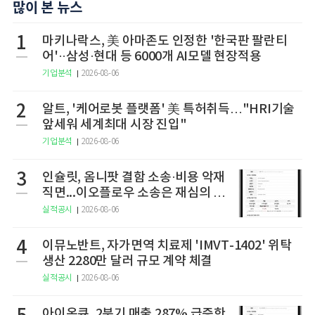
많이 본 뉴스
1
마키나락스, 美 아마존도 인정한 '한국판 팔란티
어'··삼성·현대 등 6000개 AI모델 현장적용
기업분석
2026-08-06
2
알트, '케어로봇 플랫폼' 美 특허취득…"HRI기술
앞세워 세계최대 시장 진입"
기업분석
2026-08-06
3
인슐릿, 옴니팟 결함 소송·비용 악재
직면...이오플로우 소송은 재심의 청
구
실적공시
2026-08-06
4
이뮤노반트, 자가면역 치료제 'IMVT-1402' 위탁
생산 2280만 달러 규모 계약 체결
실적공시
2026-08-06
아이온큐, 2분기 매출 287% 급증한