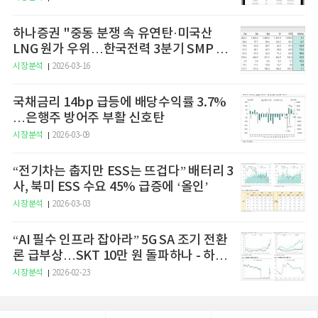
하나증권 "중동 분쟁 속 유연탄·미국산
LNG 원가 우위…한국전력 3분기 SMP 상
승 전망"
시장분석
2026-03-16
국채금리 14bp 급등에 배당수익률 3.7%
…은행주 방어주 부활 신호탄
시장분석
2026-03-09
“전기차는 춥지만 ESS는 뜨겁다” 배터리 3
사, 북미 ESS 수요 45% 급증에 ‘올인’
시장분석
2026-03-03
“AI 필수 인프라 잡아라” 5G SA 조기 전환
론 급부상…SKT 10만 원 돌파하나 - 하나
증권
시장분석
2026-02-23