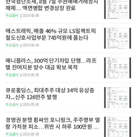
한국첨단소재, 8월 7일 주권매매거래정지
해제… 액면병합 변경상장 완료
주요공시
2026-08-06
에스트래픽, 매출 46% 규모 LS일렉트릭
철도신호사업부문 745억원에 품는다
주요공시
2026-08-06
애니플러스, 300억 단기차입 단행…라프
텔 잔여지분 양수 대금 확보 목적
주요공시
2026-08-06
큐로홀딩스, 최대주주 대상 34억 유상증
자...신주 126만주 발행
주요공시
2026-08-06
경영권 분쟁 휩싸인 포니링크, 주주명부 열
람 가처분 피소…위반 시 하루 100만원 청
구
주요공시
2026-08-06