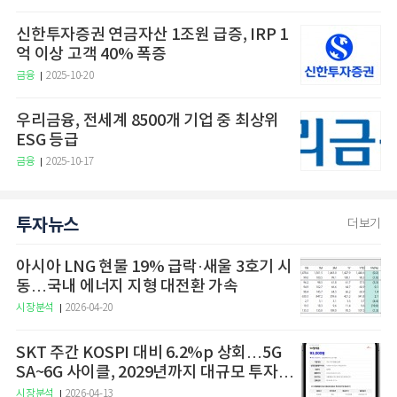
신한투자증권 연금자산 1조원 급증, IRP 1
억 이상 고객 40% 폭증
금융
2025-10-20
우리금융, 전세계 8500개 기업 중 최상위
ESG 등급
금융
2025-10-17
투자뉴스
더보기
아시아 LNG 현물 19% 급락·새울 3호기 시
동…국내 에너지 지형 대전환 가속
시장분석
2026-04-20
SKT 주간 KOSPI 대비 6.2%p 상회…5G
SA~6G 사이클, 2029년까지 대규모 투자
예고
시장분석
2026-04-13