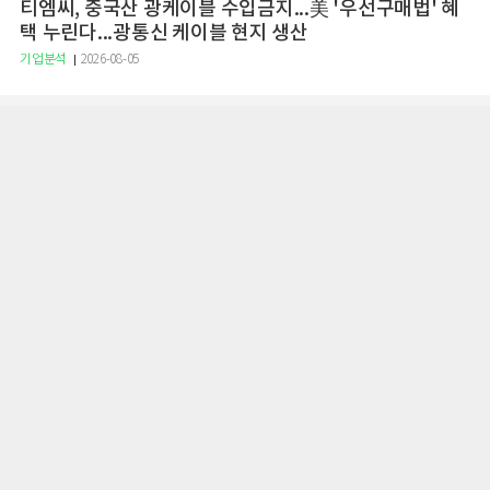
티엠씨, 중국산 광케이블 수입금지...美 '우선구매법' 혜
택 누린다...광통신 케이블 현지 생산
기업분석
2026-08-05