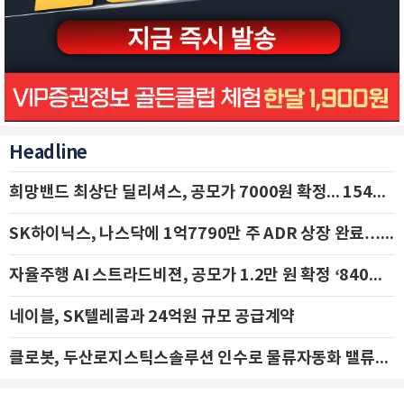
Headline
희망밴드 최상단 딜리셔스, 공모가 7000원 확정... 154억 규모 IPO 돌입
SK하이닉스, 나스닥에 1억7790만 주 ADR 상장 완료…29일 국내 추가 상장
자율주행 AI 스트라드비젼, 공모가 1.2만 원 확정 ‘840억 수혈’
네이블, SK텔레콤과 24억원 규모 공급계약
클로봇, 두산로지스틱스솔루션 인수로 물류자동화 밸류체인 확장 추진 - IBK투자증권