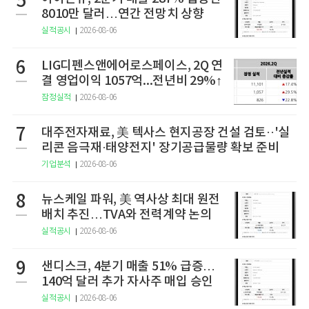
5
8010만 달러…연간 전망치 상향
실적공시
2026-08-06
6
LIG디펜스앤에어로스페이스, 2Q 연
결 영업이익 1057억...전년비 29%↑
잠정실적
2026-08-06
7
대주전자재료, 美 텍사스 현지공장 건설 검토··'실
리콘 음극재·태양전지' 장기공급물량 확보 준비
기업분석
2026-08-06
8
뉴스케일 파워, 美 역사상 최대 원전
배치 추진…TVA와 전력계약 논의
실적공시
2026-08-06
9
샌디스크, 4분기 매출 51% 급증…
140억 달러 추가 자사주 매입 승인
실적공시
2026-08-06