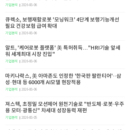
기업분석
2026-08-06
큐렉소, 보행재활로봇 '모닝워크' 4단계 보행기능개선
필요 건강보험 급여 확대
기업분석
2026-08-06
알트, '케어로봇 플랫폼' 美 특허취득…"HRI기술 앞세
워 세계최대 시장 진입"
기업분석
2026-08-06
마키나락스, 美 아마존도 인정한 '한국판 팔란티어'··삼
성·현대 등 6000개 AI모델 현장적용
기업분석
2026-08-06
져스텍, 초정밀 모션제어 원천기술로 "반도체·로봇·우주
용 모터·광통신" 차세대 성장동력 재편
기업분석
2026-08-05