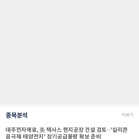
종목분석
더보기
대주전자재료, 美 텍사스 현지공장 건설 검토··'실리콘
음극재·태양전지' 장기공급물량 확보 준비