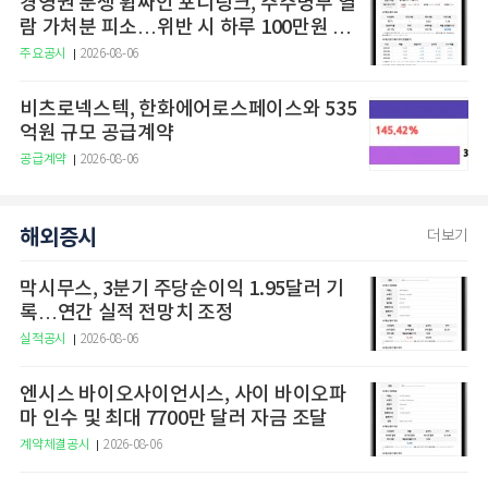
경영권 분쟁 휩싸인 포니링크, 주주명부 열
람 가처분 피소…위반 시 하루 100만원 청
구
주요공시
2026-08-06
비츠로넥스텍, 한화에어로스페이스와 535
억원 규모 공급계약
공급계약
2026-08-06
해외증시
더보기
막시무스, 3분기 주당순이익 1.95달러 기
록…연간 실적 전망치 조정
실적공시
2026-08-06
엔시스 바이오사이언시스, 사이 바이오파
마 인수 및 최대 7700만 달러 자금 조달
계약체결공시
2026-08-06