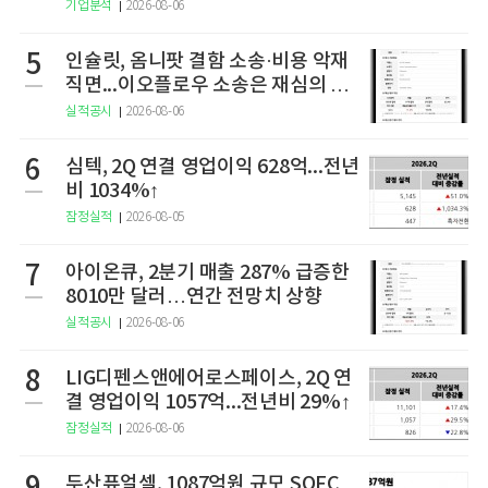
기업분석
2026-08-06
5
인슐릿, 옴니팟 결함 소송·비용 악재
직면...이오플로우 소송은 재심의 청
구
실적공시
2026-08-06
6
심텍, 2Q 연결 영업이익 628억...전년
비 1034%↑
잠정실적
2026-08-05
7
아이온큐, 2분기 매출 287% 급증한
8010만 달러…연간 전망치 상향
실적공시
2026-08-06
8
LIG디펜스앤에어로스페이스, 2Q 연
결 영업이익 1057억...전년비 29%↑
잠정실적
2026-08-06
두산퓨얼셀, 1087억원 규모 SOFC