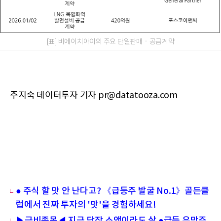
[표] 비에이치아이의 주요 단일판매ㆍ공급계약
주지숙 데이터투자 기자 pr@datatooza.com
● 주식 할 맛 안 난다고? 《급등주 발굴 No.1》골든클
럽에서 진짜 투자의 '맛'을 경험하세요!
▶극비종목◀ 지금 당장 소액이라도 살 ●급등 유망주