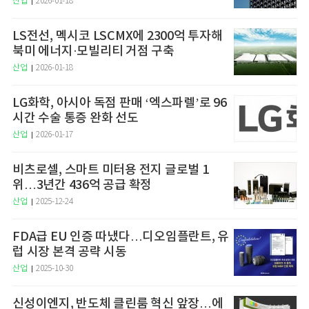
산업
2026-01-18
LS전선, 멕시코 LSCMX에 2300억 투자해
북미 에너지·모빌리티 거점 구축
산업
2026-01-18
LG화학, 아시아 독점 판매 ‘엑스파렐’로 96
시간 수술 통증 완화 선도
산업
2026-01-17
비츠로셀, 스마트 미터용 전지 글로벌 1
위…3년간 436억 공급 확정
산업
2025-12-24
FDA급 EU 인증 따냈다…디오임플란트, 유
럽 시장 본격 공략 시동
산업
2025-10-30
신성이엔지, 반도체 클린룸 혁신 앞장…에