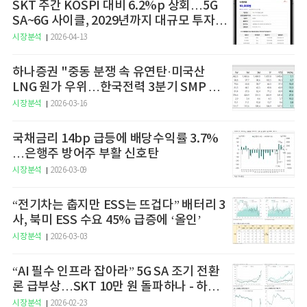
SKT 주간 KOSPI 대비 6.2%p 상회…5G
SA~6G 사이클, 2029년까지 대규모 투자
예고
시장분석
2026-04-13
하나증권 "중동 분쟁 속 유연탄·미국산
LNG 원가 우위…한국전력 3분기 SMP 상
승 전망"
시장분석
2026-03-16
국채금리 14bp 급등에 배당수익률 3.7%
…은행주 방어주 부활 신호탄
시장분석
2026-03-09
“전기차는 춥지만 ESS는 뜨겁다” 배터리 3
사, 북미 ESS 수요 45% 급증에 ‘올인’
시장분석
2026-03-03
“AI 필수 인프라 잡아라” 5G SA 조기 전환
론 급부상…SKT 10만 원 돌파하나 - 하나
증권
시장분석
2026-02-23