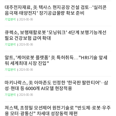
대주전자재료, 美 텍사스 현지공장 건설 검토··'실리콘
음극재·태양전지' 장기공급물량 확보 준비
기업분석
2026-08-06
큐렉소, 보행재활로봇 '모닝워크' 4단계 보행기능개선
필요 건강보험 급여 확대
기업분석
2026-08-06
알트, '케어로봇 플랫폼' 美 특허취득…"HRI기술 앞세
워 세계최대 시장 진입"
기업분석
2026-08-06
마키나락스, 美 아마존도 인정한 '한국판 팔란티어'··삼
성·현대 등 6000개 AI모델 현장적용
기업분석
2026-08-06
져스텍, 초정밀 모션제어 원천기술로 "반도체·로봇·우주
용 모터·광통신" 차세대 성장동력 재편