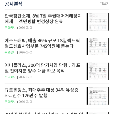
공시분석
더보기
한국첨단소재, 8월 7일 주권매매거래정지
해제… 액면병합 변경상장 완료
주요공시
2026-08-06
에스트래픽, 매출 46% 규모 LS일렉트릭
철도신호사업부문 745억원에 품는다
주요공시
2026-08-06
애니플러스, 300억 단기차입 단행…라프
텔 잔여지분 양수 대금 확보 목적
주요공시
2026-08-06
큐로홀딩스, 최대주주 대상 34억 유상증
자...신주 126만주 발행
주요공시
2026-08-06