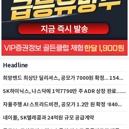
Headline
희망밴드 최상단 딜리셔스, 공모가 7000원 확정... 154억 규모 IPO 돌입
SK하이닉스, 나스닥에 1억7790만 주 ADR 상장 완료…29일 국내 추가 상장
자율주행 AI 스트라드비젼, 공모가 1.2만 원 확정 ‘840억 수혈’
네이블, SK텔레콤과 24억원 규모 공급계약