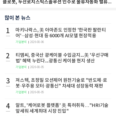
클로봇, 두산로지스틱스솔루션 인수로 물류자동화 밸류체인 확장 추진 - IBK투자증권
많이 본 뉴스
1
마키나락스, 美 아마존도 인정한 '한국판 팔란티
어'··삼성·현대 등 6000개 AI모델 현장적용
기업분석
2026-08-06
2
티엠씨, 중국산 광케이블 수입금지...美 '우선구매
법' 혜택 누린다...광통신 케이블 현지 생산
기업분석
2026-08-05
3
져스텍, 초정밀 모션제어 원천기술로 "반도체·로
봇·우주용 모터·광통신" 차세대 성장동력 재편
기업분석
2026-08-05
4
알트, '케어로봇 플랫폼' 美 특허취득…"HRI기술
앞세워 세계최대 시장 진입"