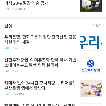
너지 20% 절감 기술 공개
산업
2025-10-21
금융
더보기
우리은행, 한화그룹과 첨단 전략산업 금융
지원 협약 체결
금융
2026-01-22
신한투자증권, 이더퓨즈와 한국 국채 기반
스테이블본드 발행 협력 본격화
금융
2026-01-20
카메라 없이 24시간 모니터링…'케어벨',
부산은행 앱에서 만난다
금융
2025-10-30