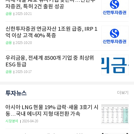
자체 개발 AI로 유사기업 찾는다…신한투
자증권, 특허 2건 출원 성공
금융
2025-10-21
신한투자증권 연금자산 1조원 급증, IRP 1
억 이상 고객 40% 폭증
금융
2025-10-20
우리금융, 전세계 8500개 기업 중 최상위
ESG 등급
금융
2025-10-17
투자뉴스
더보기
아시아 LNG 현물 19% 급락·새울 3호기 시
동…국내 에너지 지형 대전환 가속
시장분석
2026-04-20