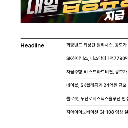
Headline
희망밴드 최상단 딜리셔스, 공모가 70
SK하이닉스, 나스닥에 1억7790만
자율주행 AI 스트라드비젼, 공모가 1
네이블, SK텔레콤과 24억원 규모
클로봇, 두산로지스틱스솔루션 인수
지아이이노베이션 GI-108 임상 설