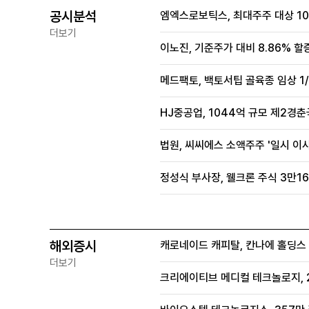
공시분석
엠엑스로보틱스, 최대주주 대상 100
더보기
이노진, 기준주가 대비 8.86% 할
메드팩토, 백토서팁 골육종 임상 1/
HJ중공업, 1044억 규모 제2경춘국
법원, 씨씨에스 소액주주 '일시 이
정성식 부사장, 웰크론 주식 3만16
해외증시
캐로네이드 캐피탈, 칸나에 홀딩스 
더보기
크리에이티브 메디컬 테크놀로지, 2