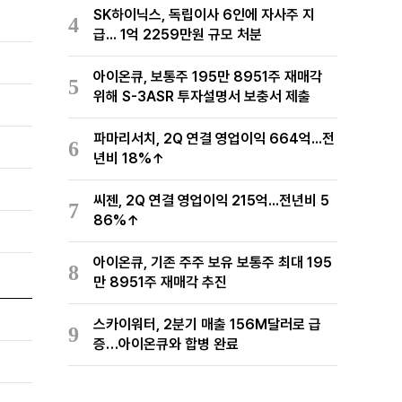
SK하이닉스, 독립이사 6인에 자사주 지
4
급... 1억 2259만원 규모 처분
아이온큐, 보통주 195만 8951주 재매각
5
위해 S-3ASR 투자설명서 보충서 제출
파마리서치, 2Q 연결 영업이익 664억...전
6
년비 18%↑
씨젠, 2Q 연결 영업이익 215억...전년비 5
7
86%↑
아이온큐, 기존 주주 보유 보통주 최대 195
8
만 8951주 재매각 추진
스카이워터, 2분기 매출 156M달러로 급
9
증…아이온큐와 합병 완료