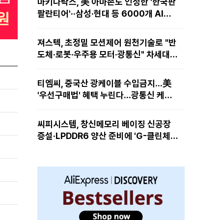
마키나락스, 美 아마존도 인정한 '한국판
팔란티어'··삼성·현대 등 6000개 AI모
델 현장적용
져스텍, 초정밀 모션제어 원천기술로 "반
도체·로봇·우주용 모터·광통신" 차세대
성장동력 재편
티엠씨, 중국산 광케이블 수입금지...美
'우선구매법' 혜택 누린다...광통신 케이
블 현지 생산
씨피시스템, 창신메모리 베이징 신공장
증설·LPDDR6 양산 준비에 'G-클린체
인' 공급 확대노린다