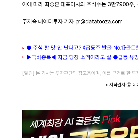
이에 따라 최승훈 대표이사의 주식수는 3만7900주, 주식
주지숙 데이터투자 기자 pr@datatooza.com
● 주식 할 맛 안 난다고? 《급등주 발굴 No.1》골
▶극비종목◀ 지금 당장 소액이라도 살 ●급등 유망주
[알림] 본 기사는 투자판단의 참고용이며, 이를 근거로 한 
< 저작권자 ⓒ 데