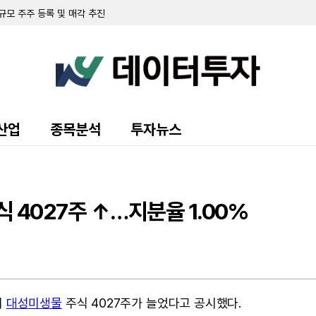
규모 주주 등록 및 매각 추진
랜드 매각 완료 후 '이페트로반' 중심 희귀질환 치료제 개발 집중
주식 8만 5000주 장내 매수…지분율 13.9%로 확대
 10.7%로 축소…최근 6일간 16만여 주 장내 매도
55만 달러…자금조달로 현금 2억 3210만 달러 확보
영해 2분기 순손실 1427만 달러 기록
70만 달러 기록…가상자산 평가이익에 흑자 전환
 9371주 발행
만 달러 기록…전년비 24% 증가
산업
종목분석
투자뉴스
출 채권 457만 달러로 감소…대출 조건 조정액은 412만 달러
만 달러 기록…가상자산 평가손실 영향
소에도 매출총이익률 32.4%로 대폭 개선
 규모 선순위 전환사채 발행 완료
트릭 인수 완료…C&I 사업 영토 확장
 4027주 ↑…지분율 1.00%
유지 위한 자금 조달 추진…S-1 증권신고서 제출
험 비율 최대 50%로 확대
한도서 1억5000만 달러 차입
SE 아메리칸 상장 폐지 위기 탈출
 7.8% 확보
의
대성미생물
주식 4027주가 늘었다고 공시했다.