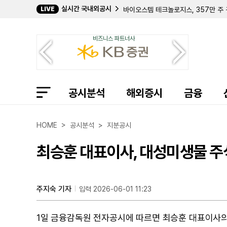
실시간 국내외공시
LIVE
바이오스템 테크놀로지스, 357만 주 
컴벌랜드 파머슈티컬스, 아포텍스에 브
필립 프로스트 박사, 코크리스털 파머 
비즈니스 파트너사
길데 헬스케어, 숄더 이노베이션스 지분
임믹스 바이오파머, 2분기 순손실 11
자이어 테라퓨틱스, 컬젠 합병 소급 반
에이트코 홀딩스, 2분기 순이익 17
볼리션RX, 린드 글로벌에 보통주 77만
공시분석
인디 세미컨덕터, 2분기 매출 6400
해외증시
금융
퍼스트 노던 커뮤니티 뱅코프, 부실 대
샤프링크, 2분기 순손실 3억 9427
엑스피언360, 2분기 매출 32% 감
HOME > 공시분석 > 지분공시
인디 세미컨덕터, 1억 7050만 달러
MYR 그룹, 밸리 일렉트릭·코멧 일렉
최승훈 대표이사, 대성미생물 주식
사일렉시온 테라퓨틱스, 나스닥 상장 
이센트 그룹, 자회사 간 쿼터셰어 재보
유나이티드 파크스, 2분기 리볼빙 신용
에임 이뮤노테크, 자본금 확충으로 NY
주지숙 기자
입력 2026-06-01 11:23
캐로네이드 캐피탈, 칸나에 홀딩스 지분
1일 금융감독원 전자공시에 따르면 최승훈 대표이사