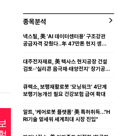
종목분석
넥스틸, 美 'AI 데이터센터용' 구조강관
공급자격 갖췄다‥年 47만톤 현지 생산
망·전미 유통망 구축
대주전자재료, 美 텍사스 현지공장 건설
검토··'실리콘 음극재·태양전지' 장기공급
물량 확보 준비
큐렉소, 보행재활로봇 '모닝워크' 4단계
보행기능개선 필요 건강보험 급여 확대
알트, '케어로봇 플랫폼' 美 특허취득…"H
RI기술 앞세워 세계최대 시장 진입"