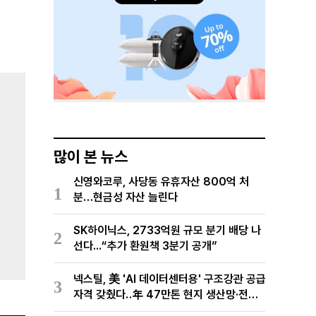
많이 본 뉴스
신영와코루, 사당동 유휴자산 800억 처
1
분…현금성 자산 늘린다
SK하이닉스, 2733억원 규모 분기 배당 나
2
선다...“추가 환원책 3분기 공개”
넥스틸, 美 'AI 데이터센터용' 구조강관 공급
3
자격 갖췄다‥年 47만톤 현지 생산망·전미
유통망 구축