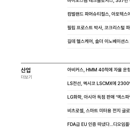
바이오스템 테크놀로지스, 357만 
컴벌랜드 파머슈티컬스, 아포텍스에 
필립 프로스트 박사, 코크리스털 파
길데 헬스케어, 숄더 이노베이션스 
산업
아비커스, HMM 40척에 자율 운
더보기
LS전선, 멕시코 LSCMX에 230
LG화학, 아시아 독점 판매 ‘엑스파
비츠로셀, 스마트 미터용 전지 글로
FDA급 EU 인증 따냈다…디오임플