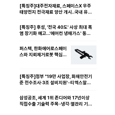
[특징주]대주전자재료, 스페이스X 우주
태양전지 전극재료 양산 개시‥국내 유일
공급 레코드에 14%↑
[특징주] 후성, '전국 40도' 사상 최대 폭
염 장기화 예고…'에어컨 냉매가스' 동난
다 11%
퍼스텍, 한화에어로스페이
스와 지뢰제거로봇 핵심
'다관절 매니퓰레이터 로
봇팔' 공급··EOD시장 선점
[특징주]정부 "19만 사업장, 화재안전기
준 전수조사·3조 설비지원'··티엑스알로
보, AI·로봇 대응책 마련에 14%↑
삼성공조, 세계 1위 존디어와 17년이상
직접수출 기술력 주목··냉각·열관리 기술
력 재평가