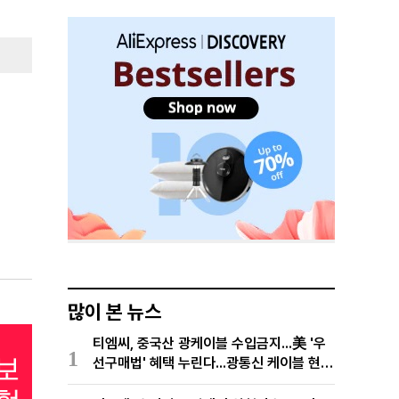
많이 본 뉴스
티엠씨, 중국산 광케이블 수입금지...美 '우
1
선구매법' 혜택 누린다...광통신 케이블 현지
생산