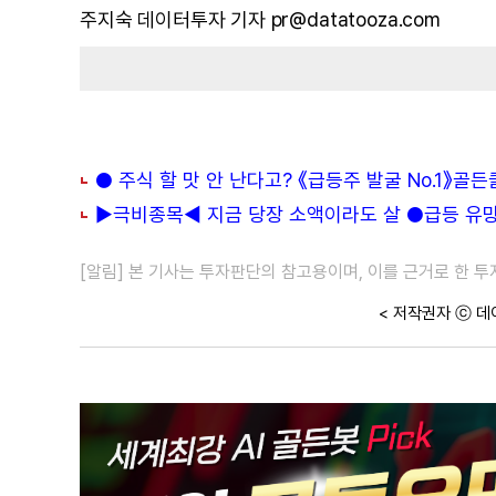
주지숙 데이터투자 기자 pr@datatooza.com
● 주식 할 맛 안 난다고? 《급등주 발굴 No.1》골
▶극비종목◀ 지금 당장 소액이라도 살 ●급등 유망주
[알림] 본 기사는 투자판단의 참고용이며, 이를 근거로 한 
< 저작권자 ⓒ 데