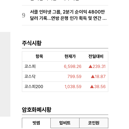
서클 인터넷 그룹, 2분기 순이익 4800만
9
달러 기록…연방 은행 인가 획득 및 연간 전
망치 상향
주식시황
항목
현재가
전일대비
코스피
6,598.26
▲239.31
코스닥
799.59
▲18.87
코스피200
1,038.59
▲38.56
암호화폐시황
빗썸
업비트
코인원