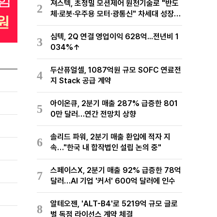
져스텍, 초정밀 모션제어 원천기술로 "반도
2
체·로봇·우주용 모터·광통신" 차세대 성장동
력 재편
심텍, 2Q 연결 영업이익 628억...전년비 1
3
034%↑
두산퓨얼셀, 1087억원 규모 SOFC 연료전
4
지 Stack 공급 계약
아이온큐, 2분기 매출 287% 급증한 801
5
0만 달러…연간 전망치 상향
솔리드 파워, 2분기 매출 환입에 적자 지
6
속…"한국 내 합작법인 설립 논의 중"
스페이스X, 2분기 매출 92% 급증한 78억
7
달러…AI 기업 '커서' 600억 달러에 인수
알테오젠, 'ALT-B4'로 5219억 규모 글로
8
벌 독점 라이선스 계약 체결