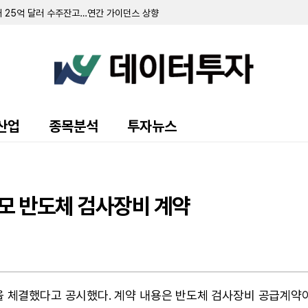
단…CTIM-76·CT-202에 역량 집중
만 달러…10억 달러 규모 주식 판매 완료
러 기록…Non-GAAP 영업익 흑자 전환
가이던스 하향…수주잔고는 '사상 최대'
러로 흑자 전환…Dice 마진 전망 상향
AI 기업 '에이전시' 인수 및 연간 전망 상향
99만 달러... 미국 포트폴리오 매입 사상 최대
사상 최대…연간 전망치 상향
…광고 및 커넥티드 카 사업 순항
산업
종목분석
투자뉴스
 매출 성장에도 아우릭시아 부진에 적자 전환
 파트너십 발표…연간 조정 EBITDA 전망 유지
나 '계속기업 존속' 의문 제기
기록…조정 EBITDA 흑자 전환
9억 9850만 달러…상반기 순이익은 63% 급증
규모 반도체 검사장비 계약
억 달러…패션 플랫폼 '디팝' 인수 완료
익·순이익 흑자 전환…FDA 승인 성과 잇따라
 흑자 전환…AI 공동 과학자 '분센' 출시
340만 달러…제조시설 임대 종료 영향
을 체결했다고 공시했다. 계약 내용은 반도체 검사장비 공급계약