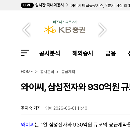
실시간 국내외공시
LIVE
콘텍스트 테라퓨틱스, CT-95 개발 중
뉴스케일 파워, 2분기 순손실 5006
패슬리, 2분기 매출 1억 8331만 달
비즈니스 파트너사
플루언스 에너지, 생산 지연에 연간 
DHI 그룹, 2분기 순이익 260만 달
클래비오, 2분기 매출 26% 성장... 
앙코어 캐피털 그룹, 2분기 순이익 63
디지 인터내셔널, 3분기 매출·ARR 
공시분석
엑스페리, 2분기 영업이익 흑자 전환
해외증시
금융
아케비아 테라퓨틱스, 2분기 바프세오
트래저, 2분기 매출 감소에도 '로우스'
바이오미아 퓨전, 2분기 순손실 줄었으
HOME > 공시분석 > 공급계약
에어게인, 2분기 매출 1370만 달러 
에버코어, 2분기 매출 19% 증가한 
와이씨, 삼성전자와 930억원 
이베이, 2분기 매출 15% 성장한 31
오라슈어 테크놀로지스, 2분기 영업이
슈로딩거, 2분기 순이익 600만 달러로
테나야 테라퓨틱스, 2분기 순손실 4
주지숙 기자
입력 2026-06-01 11:40
와이씨
는 1일 삼성전자와 930억원 규모의 공급계약