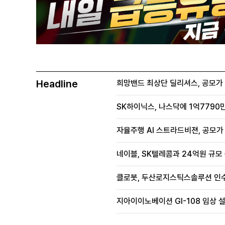
Headline
희망밴드 최상단 딜리셔스, 공모가 70
SK하이닉스, 나스닥에 1억7790만
자율주행 AI 스트라드비젼, 공모가 1
네이블, SK텔레콤과 24억원 규모
클로봇, 두산로지스틱스솔루션 인수
지아이이노베이션 GI-108 임상 설