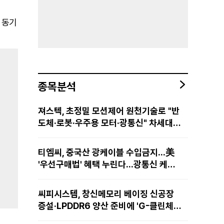
 동기
종목분석
져스텍, 초정밀 모션제어 원천기술로 "반
도체·로봇·우주용 모터·광통신" 차세대
성장동력 재편
티엠씨, 중국산 광케이블 수입금지...美
'우선구매법' 혜택 누린다...광통신 케이
블 현지 생산
씨피시스템, 창신메모리 베이징 신공장
증설·LPDDR6 양산 준비에 'G-클린체
인' 공급 확대노린다