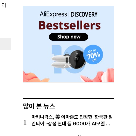
 이
많이 본 뉴스
마키나락스, 美 아마존도 인정한 '한국판 팔
1
란티어'··삼성·현대 등 6000개 AI모델 현
장적용