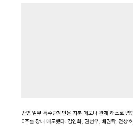
반면 일부 특수관계인은 지분 매도나 관계 해소로 명단
0주를 장내 매도했다. 김연화, 권선우, 배권탁, 전상