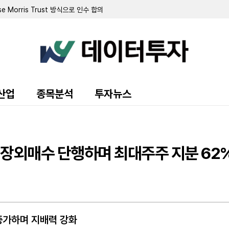
인세 혜택에 유효세율 15.7%로 급감
.09달러 선언…상반기 순손실 1억 4040만 달러
818만 달러 기록…전년比 29% 증가
 신규 사업장 확보…신용도 3500만 달러 만기 연장
 9개월 누적 순이익 1억 6579만 달러로 증가
재산권 거래 세무 분쟁 합의
…2분기 순이익 4710만 달러
 규모 신규 광섬유 임차 계약 체결
43억 달러 투입…회계 분류 변경으로 투명성 강화
산업
종목분석
투자뉴스
산 28건 인수…1억 193만 달러 투자
입…인수 자산 대손충당금 332만 달러 반영
 달러…전년비 45% 증가
주 장외매수 단행하며 최대주주 지분 62
 증가하며 지배력 강화