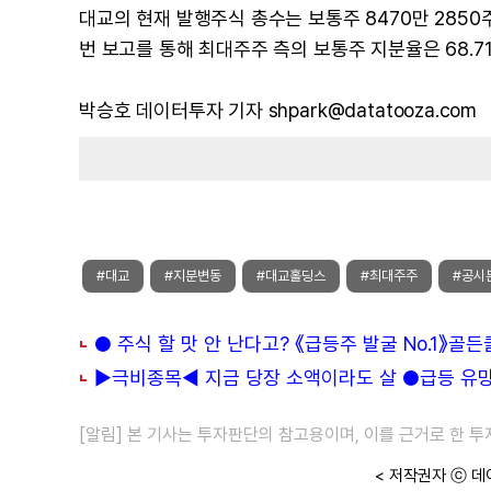
대교의 현재 발행주식 총수는 보통주 8470만 2850주와
번 보고를 통해 최대주주 측의 보통주 지분율은 68.71
박승호 데이터투자 기자 shpark@datatooza.com
#대교
#지분변동
#대교홀딩스
#최대주주
#공시
● 주식 할 맛 안 난다고? 《급등주 발굴 No.1》골
▶극비종목◀ 지금 당장 소액이라도 살 ●급등 유망주
[알림] 본 기사는 투자판단의 참고용이며, 이를 근거로 한 
< 저작권자 ⓒ 데