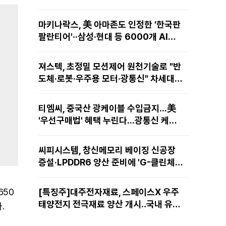
마키나락스, 美 아마존도 인정한 '한국판
팔란티어'··삼성·현대 등 6000개 AI모
델 현장적용
져스텍, 초정밀 모션제어 원천기술로 "반
도체·로봇·우주용 모터·광통신" 차세대
성장동력 재편
티엠씨, 중국산 광케이블 수입금지...美
'우선구매법' 혜택 누린다...광통신 케이
블 현지 생산
씨피시스템, 창신메모리 베이징 신공장
증설·LPDDR6 양산 준비에 'G-클린체
인' 공급 확대노린다
650
[특징주]대주전자재료, 스페이스X 우주
태양전지 전극재료 양산 개시‥국내 유일
.
공급 레코드에 14%↑