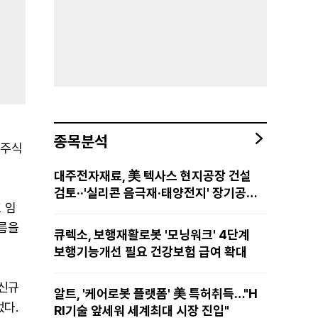
종목분석
류주식
대주전자재료, 美 텍사스 현지공장 건설
검토··'실리콘 음극재·태양전지' 장기공급
 임
물량 확보 준비
이름을
큐렉소, 보행재활로봇 '모닝워크' 4단계
보행기능개선 필요 건강보험 급여 확대
 신규
알트, '케어로봇 플랫폼' 美 특허취득…"H
었다.
RI기술 앞세워 세계최대 시장 진입"