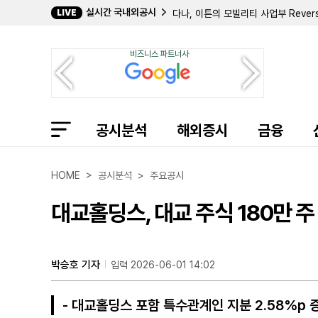
실시간 국내외공시
LIVE
[후속] 뮬러 워터 프라덕츠, 3분기 법
코퍼스 홀딩스, 2분기 배당금 주당 0
올드 세컨드 뱅코프, 2분기 순이익 2
비즈니스 파트너사
리퀴디티 서비시스, 텍사스·애리조나에
서버번 프로판, 45Z 세액공제 반영에
굿이어 타이어, IRS와 2021년 지식
레겟 앤드 플랫, 솜니그룹과 합병 추진
코젠트 커뮤니케이션스, 9670만 달러
공시분석
ITT, 상반기 SPX 플로우 인수에 
해외증시
금융
라마 애드버타이징, 2분기 옥외광고 자
퍼스트 파이낸셜, 새 회계기준 조기 도
FVC뱅크코프, 2분기 순이익 822만
HOME > 공시분석 > 주요공시
대교홀딩스, 대교 주식 180만 
박승호 기자
입력 2026-06-01 14:02
- 대교홀딩스 포함 특수관계인 지분 2.58%p