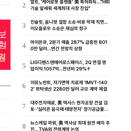
알트, '케어로봇 플랫폼' 美 특허취득…"HRI
2
기술 앞세워 세계최대 시장 진입"
인슐릿, 옴니팟 결함 소송·비용 악재 직면...
3
이오플로우 소송은 재심의 청구
아이온큐, 2분기 매출 287% 급증한 801
4
0만 달러…연간 전망치 상향
LIG디펜스앤에어로스페이스, 2Q 연결 영
5
업이익 1057억...전년비 29%↑
이뮤노반트, 자가면역 치료제 'IMVT-140
6
2' 위탁생산 2280만 달러 규모 계약 체결
대주전자재료, 美 텍사스 현지공장 건설 검
7
토··'실리콘 음극재·태양전지' 장기공급물량
확보 준비
뉴스케일 파워, 美 역사상 최대 원전 배치 추
8
진…TVA와 전력계약 논의