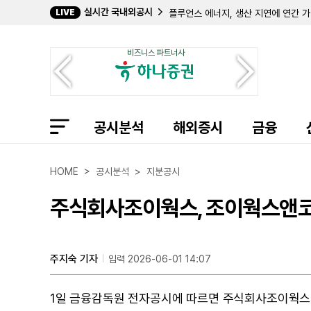
실시간 국내외공시
LIVE
플루언스 에너지, 생산 지연에 연간 
DHI 그룹, 2분기 순이익 260만 달
클래비오, 2분기 매출 26% 성장... 
비즈니스 파트너사
앙코어 캐피털 그룹, 2분기 순이익 63
디지 인터내셔널, 3분기 매출·ARR 
엑스페리, 2분기 영업이익 흑자 전환
아케비아 테라퓨틱스, 2분기 바프세오
트래저, 2분기 매출 감소에도 '로우스'
공시분석
바이오미아 퓨전, 2분기 순손실 줄었으
해외증시
금융
에어게인, 2분기 매출 1370만 달러 
에버코어, 2분기 매출 19% 증가한 
이베이, 2분기 매출 15% 성장한 31
HOME > 공시분석 > 지분공시
오라슈어 테크놀로지스, 2분기 영업이
슈로딩거, 2분기 순이익 600만 달러로
주식회사조이웍스, 조이웍스앤코 주
테나야 테라퓨틱스, 2분기 순손실 4
주지숙 기자
입력 2026-06-01 14:07
1일 금융감독원 전자공시에 따르면 주식회사조이웍