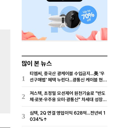
많이 본 뉴스
티엠씨, 중국산 광케이블 수입금지...美 '우
1
선구매법' 혜택 누린다...광통신 케이블 현지
생산
져스텍, 초정밀 모션제어 원천기술로 "반도
2
체·로봇·우주용 모터·광통신" 차세대 성장동
력 재편
심텍, 2Q 연결 영업이익 628억...전년비 1
3
034%↑