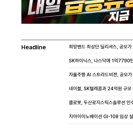
Headline
희망밴드 최상단 딜리셔스, 공모가 70
SK하이닉스, 나스닥에 1억7790만
자율주행 AI 스트라드비젼, 공모가 1
네이블, SK텔레콤과 24억원 규모
클로봇, 두산로지스틱스솔루션 인수
지아이이노베이션 GI-108 임상 설