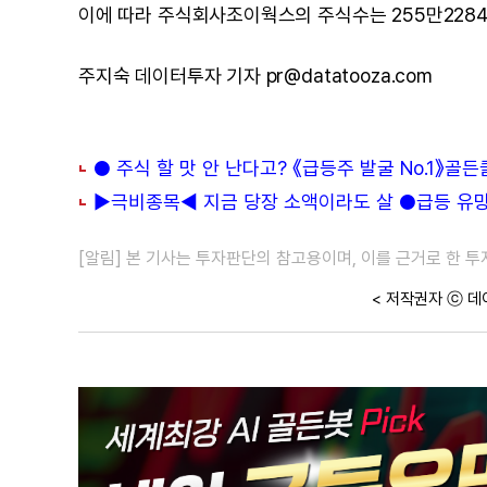
이에 따라 주식회사조이웍스의 주식수는 255만2284주,
주지숙 데이터투자 기자 pr@datatooza.com
● 주식 할 맛 안 난다고? 《급등주 발굴 No.1》골
▶극비종목◀ 지금 당장 소액이라도 살 ●급등 유망주
[알림] 본 기사는 투자판단의 참고용이며, 이를 근거로 한 
< 저작권자 ⓒ 데