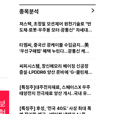
종목분석
져스텍, 초정밀 모션제어 원천기술로 "반
도체·로봇·우주용 모터·광통신" 차세대
성장동력 재편
티엠씨, 중국산 광케이블 수입금지...美
'우선구매법' 혜택 누린다...광통신 케이
블 현지 생산
씨피시스템, 창신메모리 베이징 신공장
증설·LPDDR6 양산 준비에 'G-클린체
인' 공급 확대노린다
[특징주]대주전자재료, 스페이스X 우주
태양전지 전극재료 양산 개시‥국내 유일
공급 레코드에 14%↑
[특징주] 후성, '전국 40도' 사상 최대 폭