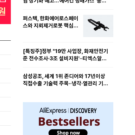
염 장기화 예고…'에어컨 냉매가스' 동난
다 11%
퍼스텍, 한화에어로스페이
스와 지뢰제거로봇 핵심
'다관절 매니퓰레이터 로
봇팔' 공급··EOD시장 선점
[특징주]정부 "19만 사업장, 화재안전기
준 전수조사·3조 설비지원'··티엑스알로
보, AI·로봇 대응책 마련에 14%↑
삼성공조, 세계 1위 존디어와 17년이상
직접수출 기술력 주목··냉각·열관리 기술
력 재평가