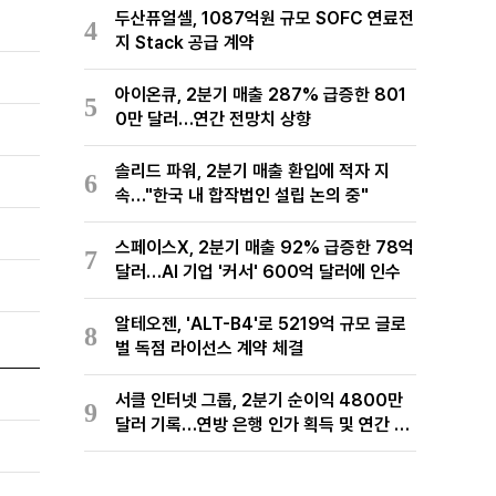
두산퓨얼셀, 1087억원 규모 SOFC 연료전
4
지 Stack 공급 계약
아이온큐, 2분기 매출 287% 급증한 801
5
0만 달러…연간 전망치 상향
솔리드 파워, 2분기 매출 환입에 적자 지
6
속…"한국 내 합작법인 설립 논의 중"
스페이스X, 2분기 매출 92% 급증한 78억
7
달러…AI 기업 '커서' 600억 달러에 인수
알테오젠, 'ALT-B4'로 5219억 규모 글로
8
벌 독점 라이선스 계약 체결
서클 인터넷 그룹, 2분기 순이익 4800만
9
달러 기록…연방 은행 인가 획득 및 연간 전
망치 상향