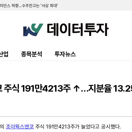
가이던스 하향…수주잔고는 '사상 최대'
러로 흑자 전환…Dice 마진 전망 상향
AI 기업 '에이전시' 인수 및 연간 전망 상향
99만 달러... 미국 포트폴리오 매입 사상 최대
사상 최대…연간 전망치 상향
…광고 및 커넥티드 카 사업 순항
 매출 성장에도 아우릭시아 부진에 적자 전환
 파트너십 발표…연간 조정 EBITDA 전망 유지
나 '계속기업 존속' 의문 제기
산업
종목분석
투자뉴스
기록…조정 EBITDA 흑자 전환
9억 9850만 달러…상반기 순이익은 63% 급증
억 달러…패션 플랫폼 '디팝' 인수 완료
익·순이익 흑자 전환…FDA 승인 성과 잇따라
 흑자 전환…AI 공동 과학자 '분센' 출시
식 191만4213주 ↑…지분율 13.
340만 달러…제조시설 임대 종료 영향
스의
조이웍스앤코
주식 191만4213주가 늘었다고 공시했다.