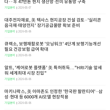
다‥年 47만톤 현지 생산망·전미 유통망 구축
기업분석
2026-08-07
대주전자재료, 美 텍사스 현지공장 건설 검토··'실리콘
음극재·태양전지' 장기공급물량 확보 준비
기업분석
2026-08-06
큐렉소, 보행재활로봇 '모닝워크' 4단계 보행기능개선
필요 건강보험 급여 확대
기업분석
2026-08-06
알트, '케어로봇 플랫폼' 美 특허취득…"HRI기술 앞세
워 세계최대 시장 진입"
기업분석
2026-08-06
마키나락스, 美 아마존도 인정한 '한국판 팔란티어'··삼
성·현대 등 6000개 AI모델 현장적용
기업분석
2026-08-06