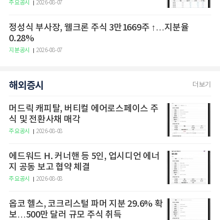
주요공시
2026-08-07
정성식 부사장, 웰크론 주식 3만1669주 ↑…지분율
0.28%
지분공시
2026-08-07
해외증시
더보기
머드릭 캐피탈, 버티컬 에어로스페이스 주
식 및 전환사채 매각
주요공시
2026-08-08
에드워드 H. 커너핸 등 5인, 업시디언 에너
지 공동 보고 협약 체결
주요공시
2026-08-08
옵코 헬스, 코크리스털 파머 지분 29.6% 확
보…500만 달러 규모 주식 취득