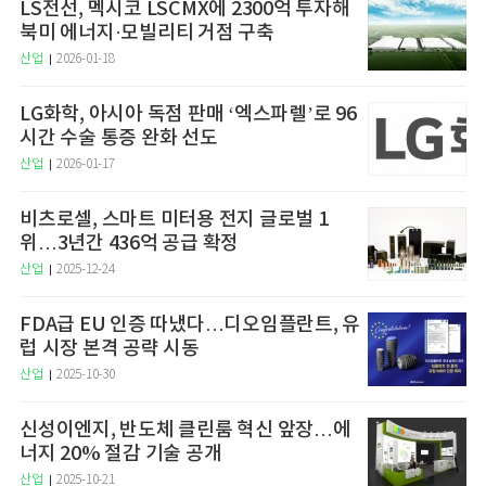
LS전선, 멕시코 LSCMX에 2300억 투자해
북미 에너지·모빌리티 거점 구축
산업
2026-01-18
LG화학, 아시아 독점 판매 ‘엑스파렐’로 96
시간 수술 통증 완화 선도
산업
2026-01-17
비츠로셀, 스마트 미터용 전지 글로벌 1
위…3년간 436억 공급 확정
산업
2025-12-24
FDA급 EU 인증 따냈다…디오임플란트, 유
럽 시장 본격 공략 시동
산업
2025-10-30
신성이엔지, 반도체 클린룸 혁신 앞장…에
너지 20% 절감 기술 공개
산업
2025-10-21