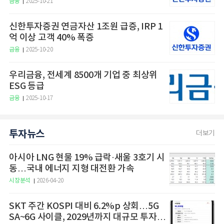
금융
2025-10-21
신한투자증권 연금자산 1조원 급증, IRP 1
억 이상 고객 40% 폭증
금융
2025-10-20
우리금융, 전세계 8500개 기업 중 최상위
ESG 등급
금융
2025-10-17
투자뉴스
더보기
아시아 LNG 현물 19% 급락·새울 3호기 시
동…국내 에너지 지형 대전환 가속
시장분석
2026-04-20
SKT 주간 KOSPI 대비 6.2%p 상회…5G
SA~6G 사이클, 2029년까지 대규모 투자