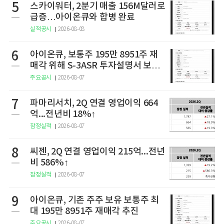
5
스카이워터, 2분기 매출 156M달러로
급증…아이온큐와 합병 완료
실적공시
2026-08-08
6
아이온큐, 보통주 195만 8951주 재
매각 위해 S-3ASR 투자설명서 보충
서 제출
주요공시
2026-08-07
7
파마리서치, 2Q 연결 영업이익 664
억...전년비 18%↑
잠정실적
2026-08-07
8
씨젠, 2Q 연결 영업이익 215억...전년
비 586%↑
잠정실적
2026-08-07
9
아이온큐, 기존 주주 보유 보통주 최
대 195만 8951주 재매각 추진
주요공시
2026-08-07