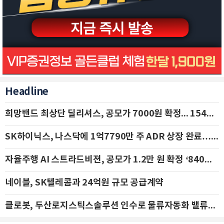
Headline
희망밴드 최상단 딜리셔스, 공모가 7000원 확정... 154억 규모 IPO 돌입
SK하이닉스, 나스닥에 1억7790만 주 ADR 상장 완료…29일 국내 추가 상장
자율주행 AI 스트라드비젼, 공모가 1.2만 원 확정 ‘840억 수혈’
네이블, SK텔레콤과 24억원 규모 공급계약
클로봇, 두산로지스틱스솔루션 인수로 물류자동화 밸류체인 확장 추진 - IBK투자증권