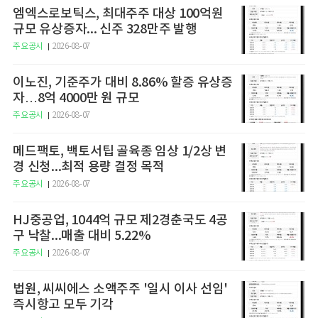
엠엑스로보틱스, 최대주주 대상 100억원
규모 유상증자... 신주 328만주 발행
주요공시
2026-08-07
이노진, 기준주가 대비 8.86% 할증 유상증
자…8억 4000만 원 규모
주요공시
2026-08-07
메드팩토, 백토서팁 골육종 임상 1/2상 변
경 신청...최적 용량 결정 목적
주요공시
2026-08-07
HJ중공업, 1044억 규모 제2경춘국도 4공
구 낙찰...매출 대비 5.22%
주요공시
2026-08-07
법원, 씨씨에스 소액주주 '일시 이사 선임'
즉시항고 모두 기각