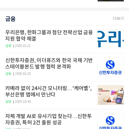
금융
더보기
우리은행, 한화그룹과 첨단 전략산업 금융
지원 협약 체결
금융
2026-01-22
신한투자증권, 이더퓨즈와 한국 국채 기반
스테이블본드 발행 협력 본격화
금융
2026-01-20
카메라 없이 24시간 모니터링…'케어벨',
부산은행 앱에서 만난다
금융
2025-10-30
자체 개발 AI로 유사기업 찾는다…신한투
자증권, 특허 2건 출원 성공