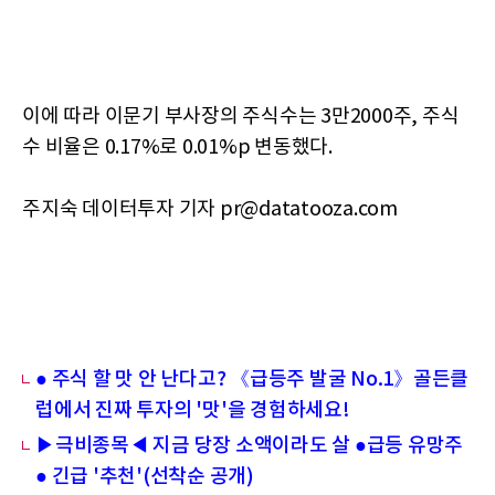
이에 따라 이문기 부사장의 주식수는 3만2000주, 주식
수 비율은 0.17%로 0.01%p 변동했다.
주지숙 데이터투자 기자 pr@datatooza.com
● 주식 할 맛 안 난다고? 《급등주 발굴 No.1》골든클
럽에서 진짜 투자의 '맛'을 경험하세요!
▶극비종목◀ 지금 당장 소액이라도 살 ●급등 유망주
● 긴급 '추천'(선착순 공개)