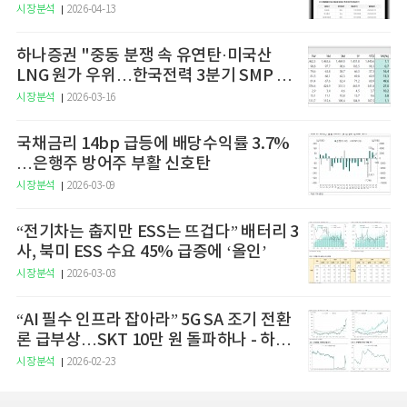
예고
시장분석
2026-04-13
하나증권 "중동 분쟁 속 유연탄·미국산
LNG 원가 우위…한국전력 3분기 SMP 상
승 전망"
시장분석
2026-03-16
국채금리 14bp 급등에 배당수익률 3.7%
…은행주 방어주 부활 신호탄
시장분석
2026-03-09
“전기차는 춥지만 ESS는 뜨겁다” 배터리 3
사, 북미 ESS 수요 45% 급증에 ‘올인’
시장분석
2026-03-03
“AI 필수 인프라 잡아라” 5G SA 조기 전환
론 급부상…SKT 10만 원 돌파하나 - 하나
증권
시장분석
2026-02-23