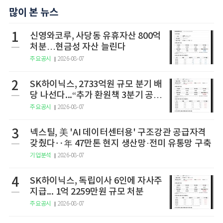
많이 본 뉴스
1
신영와코루, 사당동 유휴자산 800억
처분…현금성 자산 늘린다
주요공시
2026-08-07
2
SK하이닉스, 2733억원 규모 분기 배
당 나선다...“추가 환원책 3분기 공
개”
주요공시
2026-08-07
3
넥스틸, 美 'AI 데이터센터용' 구조강관 공급자격
갖췄다‥年 47만톤 현지 생산망·전미 유통망 구축
기업분석
2026-08-07
4
SK하이닉스, 독립이사 6인에 자사주
지급... 1억 2259만원 규모 처분
주요공시
2026-08-07