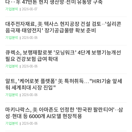
다‥年 47만톤 현지 생산망·전미 유통망 구축
기업분석
2026-08-07
대주전자재료, 美 텍사스 현지공장 건설 검토··'실리콘
음극재·태양전지' 장기공급물량 확보 준비
기업분석
2026-08-06
큐렉소, 보행재활로봇 '모닝워크' 4단계 보행기능개선
필요 건강보험 급여 확대
기업분석
2026-08-06
알트, '케어로봇 플랫폼' 美 특허취득…"HRI기술 앞세
워 세계최대 시장 진입"
기업분석
2026-08-06
마키나락스, 美 아마존도 인정한 '한국판 팔란티어'··삼
성·현대 등 6000개 AI모델 현장적용
기업분석
2026-08-06