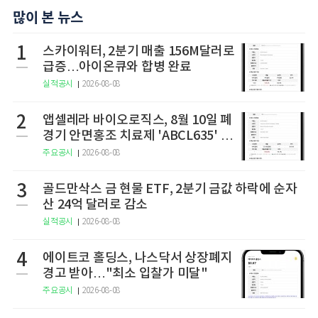
많이 본 뉴스
1
스카이워터, 2분기 매출 156M달러로
급증…아이온큐와 합병 완료
실적공시
2026-08-08
2
앱셀레라 바이오로직스, 8월 10일 폐
경기 안면홍조 치료제 'ABCL635' 임
상 2상 결과 발표
주요공시
2026-08-08
3
골드만삭스 금 현물 ETF, 2분기 금값 하락에 순자
산 24억 달러로 감소
실적공시
2026-08-08
4
에이트코 홀딩스, 나스닥서 상장폐지
경고 받아…"최소 입찰가 미달"
주요공시
2026-08-08