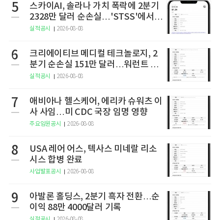
5
스카이AI, 솔라나 가치 폭락에 2분기
2328만 달러 순손실…'STSS'에서
사명·티커 변경 완료
실적공시
2026-08-08
6
크리에이티브 메디컬 테크놀로지, 2
분기 순손실 151만 달러…워런트 행
사로 446만 달러 조달
실적공시
2026-08-08
7
애비아나 헬스케어, 에리카 슈워츠 이
사 사임…미 CDC 국장 임명 영향
주요임원공시
2026-08-08
8
USA 레어 어스, 텍사스 미네랄 리소
시스 합병 완료
사업발표공시
2026-08-08
9
아발론 홀딩스, 2분기 흑자 전환…순
이익 88만 4000달러 기록
실적공시
2026-08-08