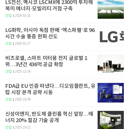
LS전선, 멕시코 LSCMX에 2300억 투자해
북미 에너지·모빌리티 거점 구축
산업
2026-01-18
LG화학, 아시아 독점 판매 ‘엑스파렐’로 96
시간 수술 통증 완화 선도
산업
2026-01-17
비츠로셀, 스마트 미터용 전지 글로벌 1
위…3년간 436억 공급 확정
산업
2025-12-24
FDA급 EU 인증 따냈다…디오임플란트, 유
럽 시장 본격 공략 시동
산업
2025-10-30
신성이엔지, 반도체 클린룸 혁신 앞장…에
너지 20% 절감 기술 공개
산업
2025-10-21