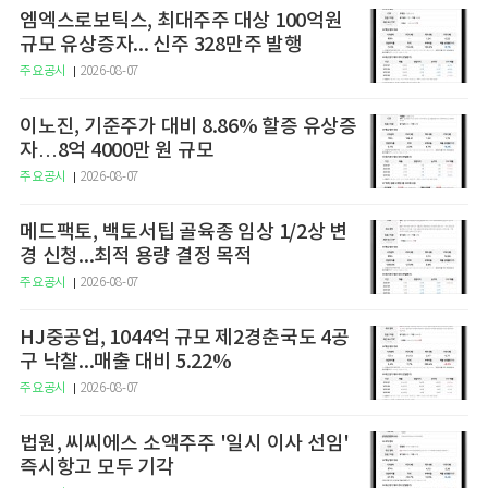
엠엑스로보틱스, 최대주주 대상 100억원
규모 유상증자... 신주 328만주 발행
주요공시
2026-08-07
이노진, 기준주가 대비 8.86% 할증 유상증
자…8억 4000만 원 규모
주요공시
2026-08-07
메드팩토, 백토서팁 골육종 임상 1/2상 변
경 신청...최적 용량 결정 목적
주요공시
2026-08-07
HJ중공업, 1044억 규모 제2경춘국도 4공
구 낙찰...매출 대비 5.22%
주요공시
2026-08-07
법원, 씨씨에스 소액주주 '일시 이사 선임'
즉시항고 모두 기각