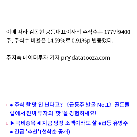
이에 따라 김동현 공동대표이사의 주식수는 177만9400
주, 주식수 비율은 14.59%로 0.91%p 변동했다.
주지숙 데이터투자 기자 pr@datatooza.com
● 주식 할 맛 안 난다고? 《급등주 발굴 No.1》골든클
럽에서 진짜 투자의 '맛'을 경험하세요!
▶극비종목◀ 지금 당장 소액이라도 살 ●급등 유망주
● 긴급 '추천'(선착순 공개)