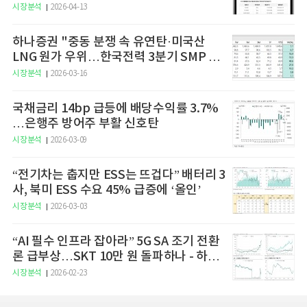
예고
시장분석
2026-04-13
하나증권 "중동 분쟁 속 유연탄·미국산
LNG 원가 우위…한국전력 3분기 SMP 상
승 전망"
시장분석
2026-03-16
국채금리 14bp 급등에 배당수익률 3.7%
…은행주 방어주 부활 신호탄
시장분석
2026-03-09
“전기차는 춥지만 ESS는 뜨겁다” 배터리 3
사, 북미 ESS 수요 45% 급증에 ‘올인’
시장분석
2026-03-03
“AI 필수 인프라 잡아라” 5G SA 조기 전환
론 급부상…SKT 10만 원 돌파하나 - 하나
증권
시장분석
2026-02-23