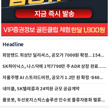
Headline
희망밴드 최상단 딜리셔스, 공모가 7000원 확정... 154억 규모 IPO 돌입
SK하이닉스, 나스닥에 1억7790만 주 ADR 상장 완료…29일 국내 추가 상장
자율주행 AI 스트라드비젼, 공모가 1.2만 원 확정 ‘840억 수혈’
네이블, SK텔레콤과 24억원 규모 공급계약
클로봇, 두산로지스틱스솔루션 인수로 물류자동화 밸류체인 확장 추진 - IBK투자증권