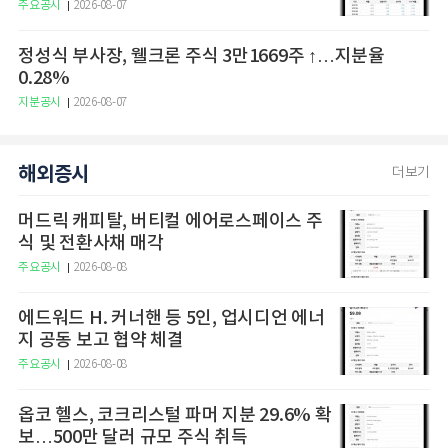
주요공시
2026-08-07
정성식 부사장, 웰크론 주식 3만1669주 ↑…지분율
0.28%
지분공시
2026-08-07
해외증시
더보기
머드릭 캐피탈, 버티컬 에어로스페이스 주
식 및 전환사채 매각
주요공시
2026-08-08
에드워드 H. 커너핸 등 5인, 업시디언 에너
지 공동 보고 협약 체결
주요공시
2026-08-08
옵코 헬스, 코크리스털 파머 지분 29.6% 확
보…500만 달러 규모 주식 취득