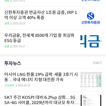
금융
2025-10-21
신한투자증권 연금자산 1조원 급증, IRP 1
억 이상 고객 40% 폭증
금융
2025-10-20
우리금융, 전세계 8500개 기업 중 최상위
ESG 등급
금융
2025-10-17
투자뉴스
더보기
아시아 LNG 현물 19% 급락·새울 3호기 시
동…국내 에너지 지형 대전환 가속
시장분석
2026-04-20
SKT 주간 KOSPI 대비 6.2%p 상회…5G
SA~6G 사이클, 2029년까지 대규모 투자