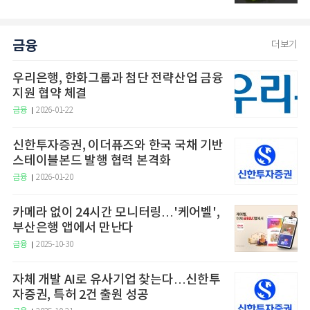
금융
더보기
우리은행, 한화그룹과 첨단 전략산업 금융
지원 협약 체결
금융
2026-01-22
신한투자증권, 이더퓨즈와 한국 국채 기반
스테이블본드 발행 협력 본격화
금융
2026-01-20
카메라 없이 24시간 모니터링…'케어벨',
부산은행 앱에서 만난다
금융
2025-10-30
자체 개발 AI로 유사기업 찾는다…신한투
자증권, 특허 2건 출원 성공