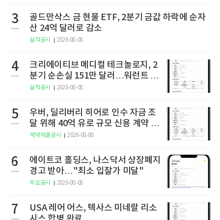
3
골드만삭스 금 현물 ETF, 2분기 금값 하락에 순자
산 24억 달러로 감소
실적공시
2026-08-08
4
크리에이티브 메디컬 테크놀로지, 2
분기 순손실 151만 달러…워런트 행
사로 446만 달러 조달
실적공시
2026-08-08
5
우버, 딜리버리 히어로 인수 자금 조
달 위해 40억 유로 규모 신용 계약 체
결
계약체결공시
2026-08-08
6
에이트코 홀딩스, 나스닥서 상장폐지
경고 받아…"최소 입찰가 미달"
주요공시
2026-08-08
7
USA 레어 어스, 텍사스 미네랄 리소
시스 합병 완료