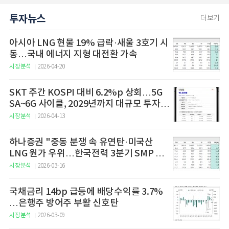
투자뉴스
더보기
아시아 LNG 현물 19% 급락·새울 3호기 시
동…국내 에너지 지형 대전환 가속
시장분석
2026-04-20
SKT 주간 KOSPI 대비 6.2%p 상회…5G
SA~6G 사이클, 2029년까지 대규모 투자
예고
시장분석
2026-04-13
하나증권 "중동 분쟁 속 유연탄·미국산
LNG 원가 우위…한국전력 3분기 SMP 상
승 전망"
시장분석
2026-03-16
국채금리 14bp 급등에 배당수익률 3.7%
…은행주 방어주 부활 신호탄
시장분석
2026-03-09