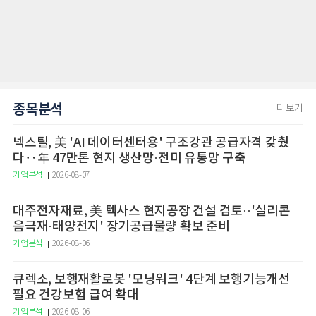
종목분석
더보기
넥스틸, 美 'AI 데이터센터용' 구조강관 공급자격 갖췄
다‥年 47만톤 현지 생산망·전미 유통망 구축
기업분석
2026-08-07
대주전자재료, 美 텍사스 현지공장 건설 검토··'실리콘
음극재·태양전지' 장기공급물량 확보 준비
기업분석
2026-08-06
큐렉소, 보행재활로봇 '모닝워크' 4단계 보행기능개선
필요 건강보험 급여 확대
기업분석
2026-08-06