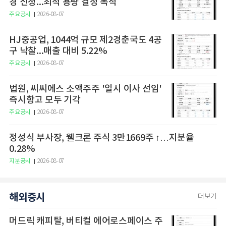
경 신청...최적 용량 결정 목적
주요공시
2026-08-07
HJ중공업, 1044억 규모 제2경춘국도 4공
구 낙찰...매출 대비 5.22%
주요공시
2026-08-07
법원, 씨씨에스 소액주주 '일시 이사 선임'
즉시항고 모두 기각
주요공시
2026-08-07
정성식 부사장, 웰크론 주식 3만1669주 ↑…지분율
0.28%
지분공시
2026-08-07
해외증시
더보기
머드릭 캐피탈, 버티컬 에어로스페이스 주