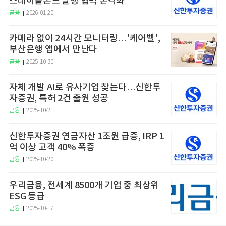
스테이블본드 발행 협력 본격화
금융
2026-01-20
카메라 없이 24시간 모니터링…'케어벨',
부산은행 앱에서 만난다
금융
2025-10-30
자체 개발 AI로 유사기업 찾는다…신한투
자증권, 특허 2건 출원 성공
금융
2025-10-21
신한투자증권 연금자산 1조원 급증, IRP 1
억 이상 고객 40% 폭증
금융
2025-10-20
우리금융, 전세계 8500개 기업 중 최상위
ESG 등급
금융
2025-10-17