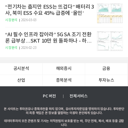
“전기차는 춥지만 ESS는 뜨겁다” 배터리 3
사, 북미 ESS 수요 45% 급증에 ‘올인’
시장분석
2026-03-03
“AI 필수 인프라 잡아라” 5G SA 조기 전환
론 급부상…SKT 10만 원 돌파하나 - 하나
증권
시장분석
2026-02-23
공시분석
해외증시
금융
산업
종목분석
투자뉴스
PC 버전
전체서비스
본 사이트는 투자권유나 종목추천을 하지 않으며, 유사투자자문업을 영위하지 않습니다. 투자판단
의 최종 책임은 본 정보를 열람하는 이용자 본인에게 있습니다.
데이터투자의 모든 콘텐츠 및 기사는 저작권법의 보호를 받는 바, 무단 전재, 복사, 배포 등을 금합
니다.