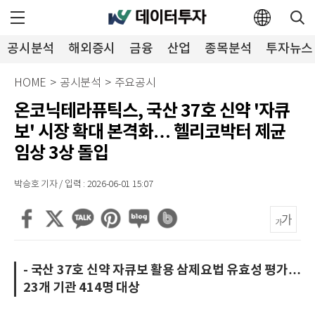
공시분석
해외증시
금융
산업
종목분석
투자뉴스
HOME
>
공시분석
>
주요공시
온코닉테라퓨틱스, 국산 37호 신약 '자큐
보' 시장 확대 본격화… 헬리코박터 제균
임상 3상 돌입
박승호 기자 / 입력 : 2026-06-01 15:07
- 국산 37호 신약 자큐보 활용 삼제요법 유효성 평가…
23개 기관 414명 대상