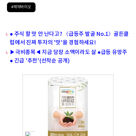
#제약바이오
● 주식 할 맛 안 난다고? 《급등주 발굴 No.1》골든클
럽에서 진짜 투자의 '맛'을 경험하세요!
▶극비종목◀ 지금 당장 소액이라도 살 ●급등 유망주
● 긴급 '추천'(선착순 공개)