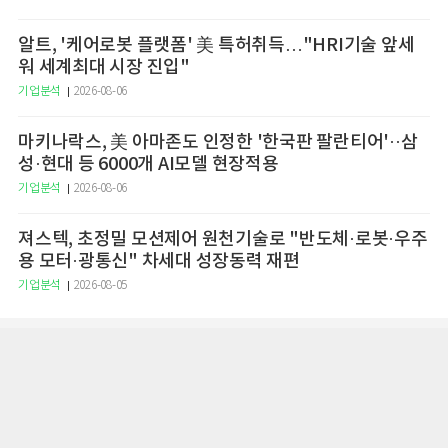
알트, '케어로봇 플랫폼' 美 특허취득…"HRI기술 앞세
워 세계최대 시장 진입"
기업분석
2026-08-06
마키나락스, 美 아마존도 인정한 '한국판 팔란티어'··삼
성·현대 등 6000개 AI모델 현장적용
기업분석
2026-08-06
져스텍, 초정밀 모션제어 원천기술로 "반도체·로봇·우주
용 모터·광통신" 차세대 성장동력 재편
기업분석
2026-08-05