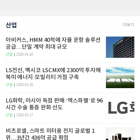
산업
더보기
아비커스, HMM 40척에 자율 운항 솔루션
공급…단일 계약 최대 규모
산업
2026-01-18
LS전선, 멕시코 LSCMX에 2300억 투자해
북미 에너지·모빌리티 거점 구축
산업
2026-01-18
LG화학, 아시아 독점 판매 ‘엑스파렐’로 96
시간 수술 통증 완화 선도
산업
2026-01-17
비츠로셀, 스마트 미터용 전지 글로벌 1
위…3년간 436억 공급 확정