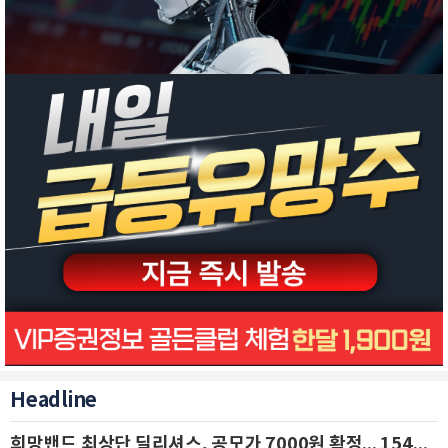
Headline
희망밴드 최상단 딜리셔스, 공모가 7000원 확정... 154억 규모 IPO 돌입