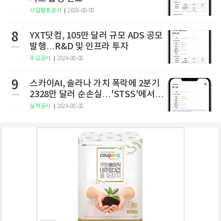
사업발표공시
2026-08-08
8
YXT닷컴, 105만 달러 규모 ADS 공모
발행…R&D 및 인프라 투자
주요공시
2026-08-08
9
스카이AI, 솔라나 가치 폭락에 2분기
2328만 달러 순손실…'STSS'에서
사명·티커 변경 완료
실적공시
2026-08-08