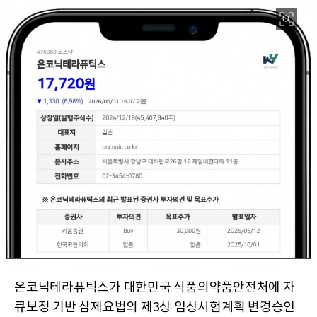
온코닉테라퓨틱스가 대한민국 식품의약품안전처에 자
큐보정 기반 삼제요법의 제3상 임상시험계획 변경승인