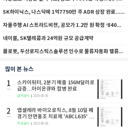
SK하이닉스, 나스닥에 1억7790만 주 ADR 상장 완료…29일 국내 추가 상장
자율주행 AI 스트라드비젼, 공모가 1.2만 원 확정 ‘840억 수혈’
네이블, SK텔레콤과 24억원 규모 공급계약
클로봇, 두산로지스틱스솔루션 인수로 물류자동화 밸류체인 확장 추진 - IBK투자증권
많이 본 뉴스
1
스카이워터, 2분기 매출 156M달러로
급증…아이온큐와 합병 완료
실적공시
2026-08-08
2
앱셀레라 바이오로직스, 8월 10일 폐
경기 안면홍조 치료제 'ABCL635' 임
상 2상 결과 발표
주요공시
2026-08-08