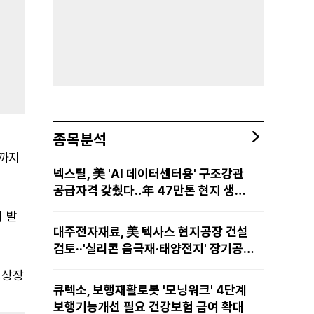
종목분석
일까지
넥스틸, 美 'AI 데이터센터용' 구조강관
공급자격 갖췄다‥年 47만톤 현지 생산
망·전미 유통망 구축
 발
대주전자재료, 美 텍사스 현지공장 건설
검토··'실리콘 음극재·태양전지' 장기공급
물량 확보 준비
경상장
큐렉소, 보행재활로봇 '모닝워크' 4단계
보행기능개선 필요 건강보험 급여 확대