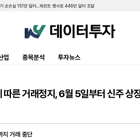
 순손실 151만 달러…워런트 행사로 446만 달러 조달
규모 주주 등록 및 매각 추진
랜드 매각 완료 후 '이페트로반' 중심 희귀질환 치료제 개발 집중
주식 8만 5000주 장내 매수…지분율 13.9%로 확대
 10.7%로 축소…최근 6일간 16만여 주 장내 매도
55만 달러…자금조달로 현금 2억 3210만 달러 확보
영해 2분기 순손실 1427만 달러 기록
70만 달러 기록…가상자산 평가이익에 흑자 전환
 9371주 발행
산업
종목분석
투자뉴스
만 달러 기록…전년비 24% 증가
출 채권 457만 달러로 감소…대출 조건 조정액은 412만 달러
만 달러 기록…가상자산 평가손실 영향
소에도 매출총이익률 32.4%로 대폭 개선
 규모 선순위 전환사채 발행 완료
따른 거래정지, 6월 5일부터 신주 상
 주식 및 전환사채 매각
일까지 거래 중단