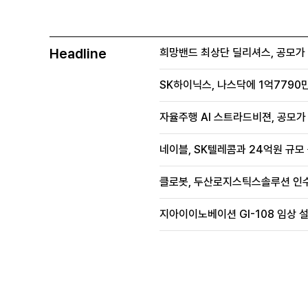
Headline
희망밴드 최상단 딜리셔스, 공모가 70
SK하이닉스, 나스닥에 1억7790만
자율주행 AI 스트라드비젼, 공모가 1
네이블, SK텔레콤과 24억원 규모
클로봇, 두산로지스틱스솔루션 인수
지아이이노베이션 GI-108 임상 설