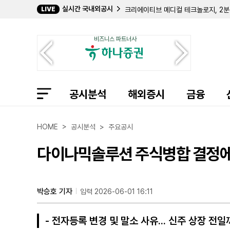
실시간 국내외공시
LIVE
크리에이티브 메디컬 테크놀로지, 2분기
바이오스템 테크놀로지스, 357만 주 
컴벌랜드 파머슈티컬스, 아포텍스에 브
비즈니스 파트너사
필립 프로스트 박사, 코크리스털 파머 
길데 헬스케어, 숄더 이노베이션스 지분
임믹스 바이오파머, 2분기 순손실 11
자이어 테라퓨틱스, 컬젠 합병 소급 반
에이트코 홀딩스, 2분기 순이익 17
공시분석
볼리션RX, 린드 글로벌에 보통주 77만
해외증시
금융
인디 세미컨덕터, 2분기 매출 6400
퍼스트 노던 커뮤니티 뱅코프, 부실 대
샤프링크, 2분기 순손실 3억 9427
HOME > 공시분석 > 주요공시
엑스피언360, 2분기 매출 32% 감
인디 세미컨덕터, 1억 7050만 달러
다이나믹솔루션 주식병합 결정에 
머드릭 캐피탈, 버티컬 에어로스페이스
박승호 기자
입력 2026-06-01 16:11
- 전자등록 변경 및 말소 사유... 신주 상장 전