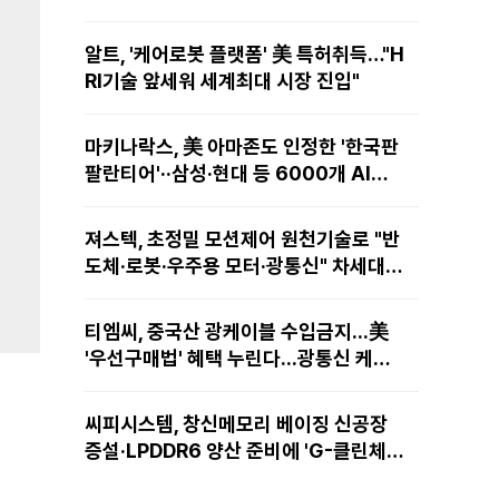
알트, '케어로봇 플랫폼' 美 특허취득…"H
RI기술 앞세워 세계최대 시장 진입"
마키나락스, 美 아마존도 인정한 '한국판
팔란티어'··삼성·현대 등 6000개 AI모
델 현장적용
져스텍, 초정밀 모션제어 원천기술로 "반
도체·로봇·우주용 모터·광통신" 차세대
성장동력 재편
티엠씨, 중국산 광케이블 수입금지...美
'우선구매법' 혜택 누린다...광통신 케이
블 현지 생산
씨피시스템, 창신메모리 베이징 신공장
증설·LPDDR6 양산 준비에 'G-클린체
인' 공급 확대노린다