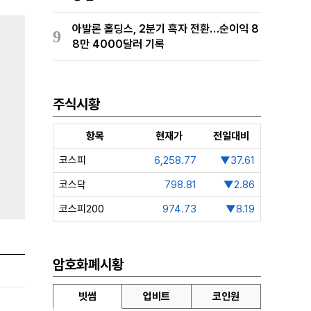
아발론 홀딩스, 2분기 흑자 전환…순이익 8
9
8만 4000달러 기록
주식시황
항목
현재가
전일대비
코스피
6,258.77
▼37.61
코스닥
798.81
▼2.86
코스피200
974.73
▼8.19
암호화폐시황
빗썸
업비트
코인원