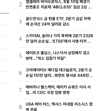
앱셀레라 바이오로직스, 8월 10일 폐경기
2
안면홍조 치료제 'ABCL635' 임상 2상 결
과 발표
골드만삭스 금 현물 ETF, 2분기 금값 하락
3
에 순자산 24억 달러로 감소
스카이AI, 솔라나 가치 폭락에 2분기 2328
4
만 달러 순손실…'STSS'에서 사명·티커 변
경 완료
에이트코 홀딩스, 나스닥서 상장폐지 경고
5
받아…"최소 입찰가 미달"
크리에이티브 메디컬 테크놀로지, 2분기 순
6
손실 151만 달러…워런트 행사로 446만
달러 조달
애비아나 헬스케어, 에리카 슈워츠 이사 사
7
임…미 CDC 국장 임명 영향
USA 레어 어스, 텍사스 미네랄 리소시스 합
8
병 완료