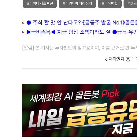
#다이나믹솔루션
#주권매매거래정지
#주식병합
#코
● 주식 할 맛 안 난다고? 《급등주 발굴 No.1》골
▶극비종목◀ 지금 당장 소액이라도 살 ●급등 유망주
[알림] 본 기사는 투자판단의 참고용이며, 이를 근거로 한 
< 저작권자 ⓒ 데