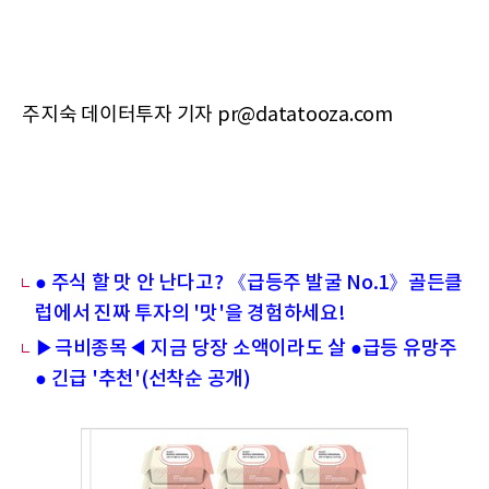
주지숙 데이터투자 기자 pr@datatooza.com
● 주식 할 맛 안 난다고? 《급등주 발굴 No.1》골든클
럽에서 진짜 투자의 '맛'을 경험하세요!
▶극비종목◀ 지금 당장 소액이라도 살 ●급등 유망주
● 긴급 '추천'(선착순 공개)