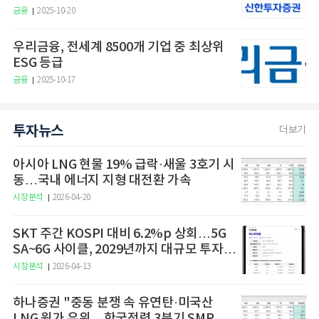
금융
2025-10-20
우리금융, 전세계 8500개 기업 중 최상위
ESG 등급
금융
2025-10-17
투자뉴스
더보기
아시아 LNG 현물 19% 급락·새울 3호기 시
동…국내 에너지 지형 대전환 가속
시장분석
2026-04-20
SKT 주간 KOSPI 대비 6.2%p 상회…5G
SA~6G 사이클, 2029년까지 대규모 투자
예고
시장분석
2026-04-13
하나증권 "중동 분쟁 속 유연탄·미국산
LNG 원가 우위…한국전력 3분기 SMP 상