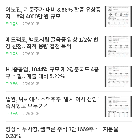
이노진, 기준주가 대비 8.86% 할증 유상증
자…8억 4000만 원 규모
주요공시
2026-08-07
메드팩토, 백토서팁 골육종 임상 1/2상 변
경 신청...최적 용량 결정 목적
주요공시
2026-08-07
HJ중공업, 1044억 규모 제2경춘국도 4공
구 낙찰...매출 대비 5.22%
주요공시
2026-08-07
법원, 씨씨에스 소액주주 '일시 이사 선임'
즉시항고 모두 기각
주요공시
2026-08-07
정성식 부사장, 웰크론 주식 3만1669주 ↑…지분율
0.28%