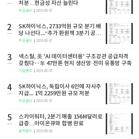
처분…현금성 자산 늘린다
주요공시
2026-08-07
2
SK하이닉스, 2733억원 규모 분기 배
당 나선다...“추가 환원책 3분기 공
개”
주요공시
2026-08-07
3
넥스틸, 美 'AI 데이터센터용' 구조강관 공급자격
갖췄다‥年 47만톤 현지 생산망·전미 유통망 구축
기업분석
2026-08-07
4
SK하이닉스, 독립이사 6인에 자사주
지급... 1억 2259만원 규모 처분
주요공시
2026-08-07
5
스카이워터, 2분기 매출 156M달러로
급증…아이온큐와 합병 완료
실적공시
2026-08-08