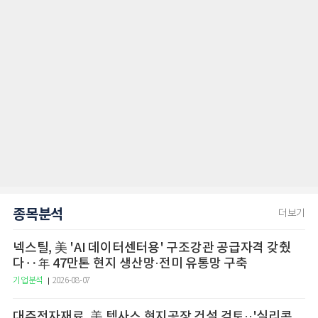
종목분석
더보기
넥스틸, 美 'AI 데이터센터용' 구조강관 공급자격 갖췄
다‥年 47만톤 현지 생산망·전미 유통망 구축
기업분석
2026-08-07
대주전자재료, 美 텍사스 현지공장 건설 검토··'실리콘