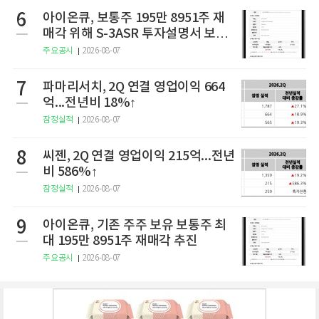
6
아이온큐, 보통주 195만 8951주 재
매각 위해 S-3ASR 투자설명서 보충
서 제출
주요공시
2026-08-07
7
파마리서치, 2Q 연결 영업이익 664
억...전년비 18%↑
잠정실적
2026-08-07
8
씨젠, 2Q 연결 영업이익 215억...전년
비 586%↑
잠정실적
2026-08-07
9
아이온큐, 기존 주주 보유 보통주 최
대 195만 8951주 재매각 추진
주요공시
2026-08-07