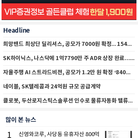
Headline
희망밴드 최상단 딜리셔스, 공모가 7000원 확정... 154억 규모 IPO 돌입
SK하이닉스, 나스닥에 1억7790만 주 ADR 상장 완료…29일 국내 추가 상장
자율주행 AI 스트라드비젼, 공모가 1.2만 원 확정 ‘840억 수혈’
네이블, SK텔레콤과 24억원 규모 공급계약
클로봇, 두산로지스틱스솔루션 인수로 물류자동화 밸류체인 확장 추진 - IBK투자증권
많이 본 뉴스
1
신영와코루, 사당동 유휴자산 800억