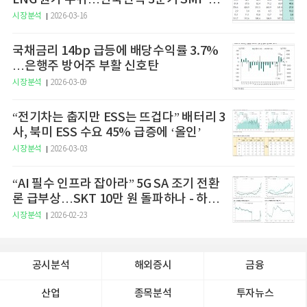
승 전망"
시장분석
2026-03-16
국채금리 14bp 급등에 배당수익률 3.7%
…은행주 방어주 부활 신호탄
시장분석
2026-03-09
“전기차는 춥지만 ESS는 뜨겁다” 배터리 3
사, 북미 ESS 수요 45% 급증에 ‘올인’
시장분석
2026-03-03
“AI 필수 인프라 잡아라” 5G SA 조기 전환
론 급부상…SKT 10만 원 돌파하나 - 하나
증권
시장분석
2026-02-23
공시분석
해외증시
금융
산업
종목분석
투자뉴스