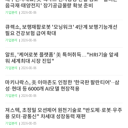
음극재·태양전지' 장기공급물량 확보 준비
기업분석
2026-08-06
큐렉소, 보행재활로봇 '모닝워크' 4단계 보행기능개선
필요 건강보험 급여 확대
기업분석
2026-08-06
알트, '케어로봇 플랫폼' 美 특허취득…"HRI기술 앞세
워 세계최대 시장 진입"
기업분석
2026-08-06
마키나락스, 美 아마존도 인정한 '한국판 팔란티어'··삼
성·현대 등 6000개 AI모델 현장적용
기업분석
2026-08-06
져스텍, 초정밀 모션제어 원천기술로 "반도체·로봇·우주
용 모터·광통신" 차세대 성장동력 재편
기업분석
2026-08-05