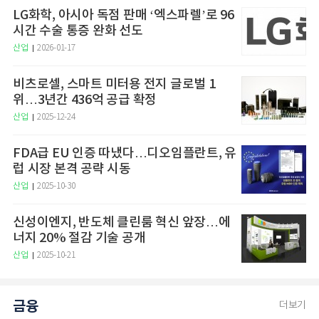
LG화학, 아시아 독점 판매 ‘엑스파렐’로 96
시간 수술 통증 완화 선도
산업
2026-01-17
비츠로셀, 스마트 미터용 전지 글로벌 1
위…3년간 436억 공급 확정
산업
2025-12-24
FDA급 EU 인증 따냈다…디오임플란트, 유
럽 시장 본격 공략 시동
산업
2025-10-30
신성이엔지, 반도체 클린룸 혁신 앞장…에
너지 20% 절감 기술 공개
산업
2025-10-21
금융
더보기