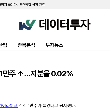
매정지 풀린다…액면병합 상장 완료
00주 ↑…지분율 1.72%
 완료에 신탁계약 조기 해지
취득 완료 후 전량 소각한다
 푼다…보통주 시가배당률 1.8%
주 ↓…지분율 6.22%
 변동, 친인척 장내매도 영향
.흑자전환
 4493주 ↑…지분율 32.98%
산업
종목분석
투자뉴스
년비 6%↓
0주 ↓…지분율 0.00%
로 상승... 송광자 씨는 지분 전량 처분
(KELIS) 계약
 1만5643주 교부…20억원 규모 처분
1만주 ↑…지분율 0.02%
.흑자전환
2주 ↑…지분율 0.28%
주 신탁계약... 174만주 취득 예정
5000만 달러 규모 ATM 프로그램 구축
식 거래 일시 정지…6일 장종료 시까지
카이라이프
주식 1만주가 늘었다고 공시했다.