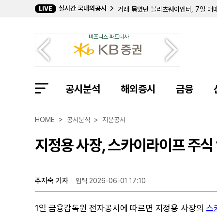
실시간 국내외공시
LIVE
거래 묶였던 블리츠웨이엔터, 7일 매
김동녕 이사, 한세엠케이 주식 1만55
씨앤씨인터내셔널, 50억 자사주 취득
비즈니스 파트너사
케이티나스미디어, 자사주 16만여주 
코오롱인더, 중간 현금배당에 294억
김희자, 나노씨엠에스 주식 2만6492
한국석유공업 최대주주 특수관계인 지분
쇼박스, 2Q 연결 영업이익 124억..
공시분석
강희철 대표이사, 지에프씨생명과학 주식
해외증시
금융
보령, 2Q 연결 영업이익 237억...전
조성환 상무, 삼성바이오로직스 주식 5
효성화학 조현준 임원 지분율 13.02%
HOME > 공시분석 > 지분공시
에프알텍, 케이티와 28억원 규모 중계기
휴젤, 직원 주식선택권 행사에 자기주식
지정용 사장, 스카이라이프 주식 
텔레칩스, 2Q 연결 영업이익 31억..
노문종 CEO, 코오롱티슈진 주식 58
티피, 주가 안정 위해 30억 규모 자사
앨토 인그리디언츠, 2분기 흑자 전환…
주지숙 기자
입력 2026-06-01 17:10
[공시] 에스트래픽, 영업양수도로 주
1일 금융감독원 전자공시에 따르면 지정용 사장의
스