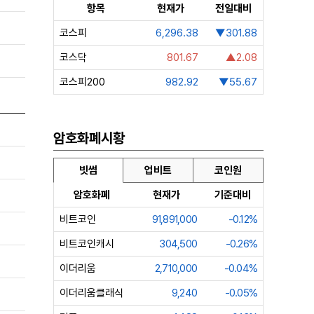
항목
현재가
전일대비
코스피
6,296.38
▼301.88
코스닥
801.67
▲2.08
코스피200
982.92
▼55.67
암호화폐시황
빗썸
업비트
코인원
암호화폐
현재가
기준대비
비트코인
91,891,000
-0.12%
비트코인캐시
304,500
-0.26%
이더리움
2,710,000
-0.04%
이더리움클래식
9,240
-0.05%