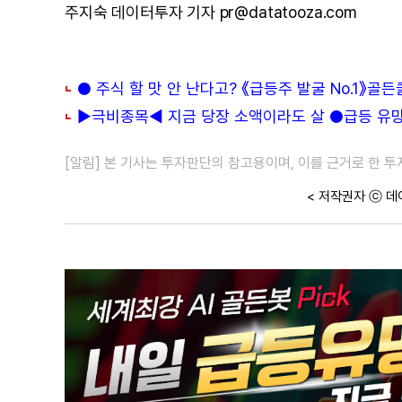
주지숙 데이터투자 기자 pr@datatooza.com
● 주식 할 맛 안 난다고? 《급등주 발굴 No.1》골
▶극비종목◀ 지금 당장 소액이라도 살 ●급등 유망주
[알림] 본 기사는 투자판단의 참고용이며, 이를 근거로 한 
< 저작권자 ⓒ 데