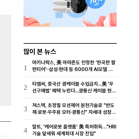
많이 본 뉴스
마키나락스, 美 아마존도 인정한 '한국판 팔
1
란티어'··삼성·현대 등 6000개 AI모델 현
장적용
티엠씨, 중국산 광케이블 수입금지...美 '우
2
선구매법' 혜택 누린다...광통신 케이블 현지
생산
져스텍, 초정밀 모션제어 원천기술로 "반도
3
체·로봇·우주용 모터·광통신" 차세대 성장동
력 재편
알트, '케어로봇 플랫폼' 美 특허취득…"HRI
4
기술 앞세워 세계최대 시장 진입"