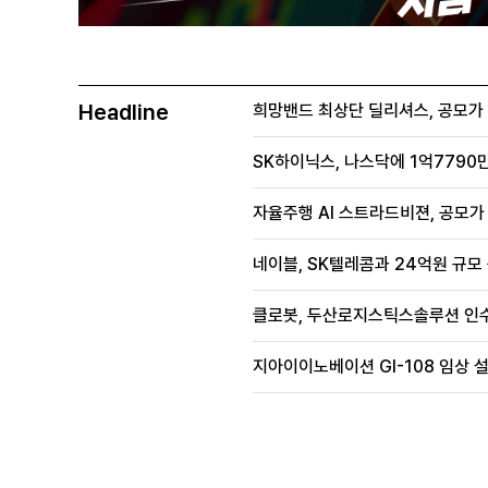
Headline
희망밴드 최상단 딜리셔스, 공모가 70
SK하이닉스, 나스닥에 1억7790만
자율주행 AI 스트라드비젼, 공모가 1
네이블, SK텔레콤과 24억원 규모
클로봇, 두산로지스틱스솔루션 인수
지아이이노베이션 GI-108 임상 설