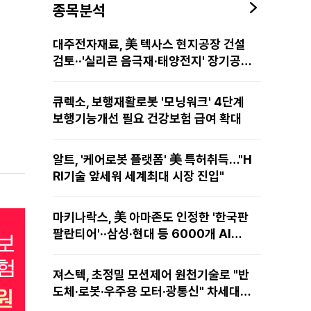
종목분석
대주전자재료, 美 텍사스 현지공장 건설
검토··'실리콘 음극재·태양전지' 장기공급
물량 확보 준비
큐렉소, 보행재활로봇 '모닝워크' 4단계
보행기능개선 필요 건강보험 급여 확대
알트, '케어로봇 플랫폼' 美 특허취득…"H
RI기술 앞세워 세계최대 시장 진입"
마키나락스, 美 아마존도 인정한 '한국판
팔란티어'··삼성·현대 등 6000개 AI모
델 현장적용
져스텍, 초정밀 모션제어 원천기술로 "반
도체·로봇·우주용 모터·광통신" 차세대
성장동력 재편