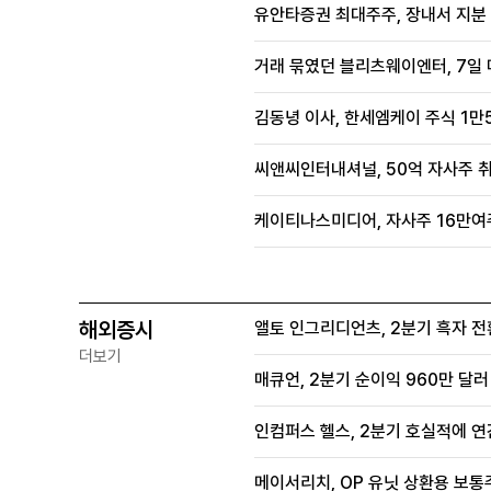
유안타증권 최대주주, 장내서 지분 
거래 묶였던 블리츠웨이엔터, 7일
김동녕 이사, 한세엠케이 주식 1만5
씨앤씨인터내셔널, 50억 자사주 
케이티나스미디어, 자사주 16만여
해외증시
앨토 인그리디언츠, 2분기 흑자 전
더보기
매큐언, 2분기 순이익 960만 달
인컴퍼스 헬스, 2분기 호실적에 연
메이서리치, OP 유닛 상환용 보통주