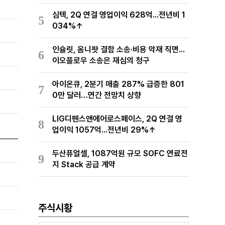
심텍, 2Q 연결 영업이익 628억...전년비 1
5
034%↑
인슐릿, 옴니팟 결함 소송·비용 악재 직면...
6
이오플로우 소송은 재심의 청구
아이온큐, 2분기 매출 287% 급증한 801
7
0만 달러…연간 전망치 상향
LIG디펜스앤에어로스페이스, 2Q 연결 영
8
업이익 1057억...전년비 29%↑
두산퓨얼셀, 1087억원 규모 SOFC 연료전
9
지 Stack 공급 계약
주식시황