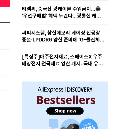
티엠씨, 중국산 광케이블 수입금지...美
'우선구매법' 혜택 누린다...광통신 케이
블 현지 생산
씨피시스템, 창신메모리 베이징 신공장
증설·LPDDR6 양산 준비에 'G-클린체
인' 공급 확대노린다
[특징주]대주전자재료, 스페이스X 우주
태양전지 전극재료 양산 개시‥국내 유일
공급 레코드에 14%↑