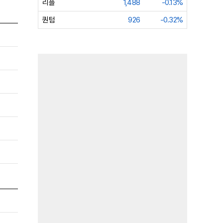
리플
1,488
-0.13%
퀀텀
926
-0.32%