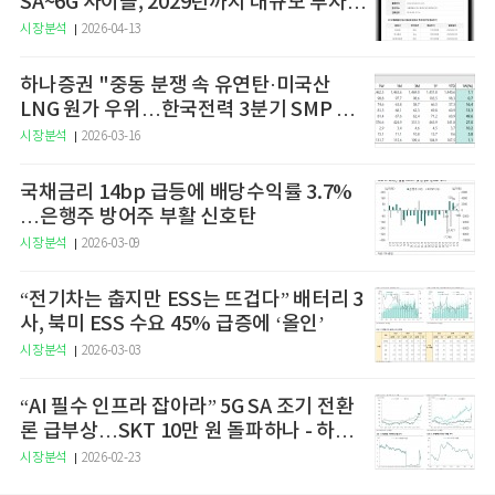
SA~6G 사이클, 2029년까지 대규모 투자
예고
시장분석
2026-04-13
하나증권 "중동 분쟁 속 유연탄·미국산
LNG 원가 우위…한국전력 3분기 SMP 상
승 전망"
시장분석
2026-03-16
국채금리 14bp 급등에 배당수익률 3.7%
…은행주 방어주 부활 신호탄
시장분석
2026-03-09
“전기차는 춥지만 ESS는 뜨겁다” 배터리 3
사, 북미 ESS 수요 45% 급증에 ‘올인’
시장분석
2026-03-03
“AI 필수 인프라 잡아라” 5G SA 조기 전환
론 급부상…SKT 10만 원 돌파하나 - 하나
증권
시장분석
2026-02-23