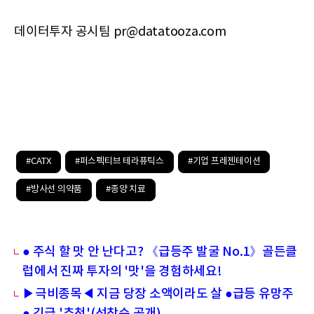
데이터투자 공시팀 pr@datatooza.com
#CATX
#퍼스펙티브 테라퓨틱스
#기업 프레젠테이션
#방사선 의약품
#종양 치료
● 주식 할 맛 안 난다고? 《급등주 발굴 No.1》골든클
럽에서 진짜 투자의 '맛'을 경험하세요!
▶극비종목◀ 지금 당장 소액이라도 살 ●급등 유망주
● 긴급 '추천'(선착순 공개)