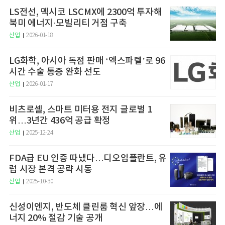
LS전선, 멕시코 LSCMX에 2300억 투자해
북미 에너지·모빌리티 거점 구축
산업
2026-01-18
LG화학, 아시아 독점 판매 ‘엑스파렐’로 96
시간 수술 통증 완화 선도
산업
2026-01-17
비츠로셀, 스마트 미터용 전지 글로벌 1
위…3년간 436억 공급 확정
산업
2025-12-24
FDA급 EU 인증 따냈다…디오임플란트, 유
럽 시장 본격 공략 시동
산업
2025-10-30
신성이엔지, 반도체 클린룸 혁신 앞장…에
너지 20% 절감 기술 공개