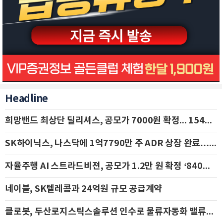
Headline
희망밴드 최상단 딜리셔스, 공모가 7000원 확정... 154억 규모 IPO 돌입
SK하이닉스, 나스닥에 1억7790만 주 ADR 상장 완료…29일 국내 추가 상장
자율주행 AI 스트라드비젼, 공모가 1.2만 원 확정 ‘840억 수혈’
네이블, SK텔레콤과 24억원 규모 공급계약
클로봇, 두산로지스틱스솔루션 인수로 물류자동화 밸류체인 확장 추진 - IBK투자증권