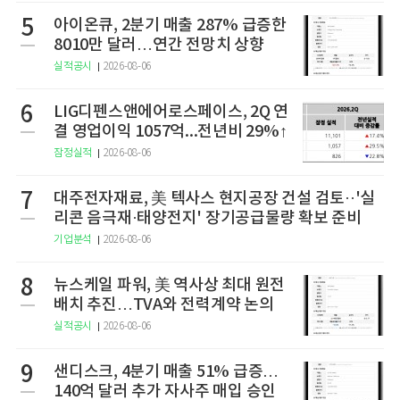
5
아이온큐, 2분기 매출 287% 급증한
8010만 달러…연간 전망치 상향
실적공시
2026-08-06
6
LIG디펜스앤에어로스페이스, 2Q 연
결 영업이익 1057억...전년비 29%↑
잠정실적
2026-08-06
7
대주전자재료, 美 텍사스 현지공장 건설 검토··'실
리콘 음극재·태양전지' 장기공급물량 확보 준비
기업분석
2026-08-06
8
뉴스케일 파워, 美 역사상 최대 원전
배치 추진…TVA와 전력계약 논의
실적공시
2026-08-06
9
샌디스크, 4분기 매출 51% 급증…
140억 달러 추가 자사주 매입 승인