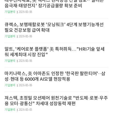
대주전자재료, 美 텍사스 현지공장 건설 검토··'실리콘
음극재·태양전지' 장기공급물량 확보 준비
기업분석
2026-08-06
큐렉소, 보행재활로봇 '모닝워크' 4단계 보행기능개선
필요 건강보험 급여 확대
기업분석
2026-08-06
알트, '케어로봇 플랫폼' 美 특허취득…"HRI기술 앞세
워 세계최대 시장 진입"
기업분석
2026-08-06
마키나락스, 美 아마존도 인정한 '한국판 팔란티어'··삼
성·현대 등 6000개 AI모델 현장적용
기업분석
2026-08-06
져스텍, 초정밀 모션제어 원천기술로 "반도체·로봇·우주
용 모터·광통신" 차세대 성장동력 재편
기업분석
2026-08-05