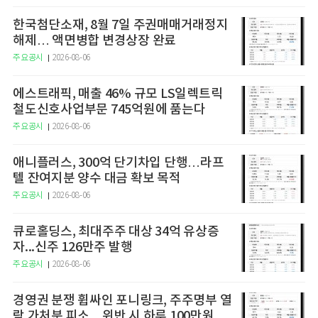
한국첨단소재, 8월 7일 주권매매거래정지
해제… 액면병합 변경상장 완료
주요공시
2026-08-06
에스트래픽, 매출 46% 규모 LS일렉트릭
철도신호사업부문 745억원에 품는다
주요공시
2026-08-06
애니플러스, 300억 단기차입 단행…라프
텔 잔여지분 양수 대금 확보 목적
주요공시
2026-08-06
큐로홀딩스, 최대주주 대상 34억 유상증
자...신주 126만주 발행
주요공시
2026-08-06
경영권 분쟁 휩싸인 포니링크, 주주명부 열
람 가처분 피소…위반 시 하루 100만원 청