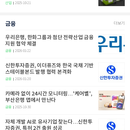
산업
2025-10-21
금융
더보기
우리은행, 한화그룹과 첨단 전략산업 금융
지원 협약 체결
금융
2026-01-22
신한투자증권, 이더퓨즈와 한국 국채 기반
스테이블본드 발행 협력 본격화
금융
2026-01-20
카메라 없이 24시간 모니터링…'케어벨',
부산은행 앱에서 만난다
금융
2025-10-30
자체 개발 AI로 유사기업 찾는다…신한투
자증권, 특허 2건 출원 성공