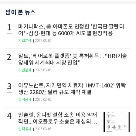
많이 본 뉴스
1
마키나락스, 美 아마존도 인정한 '한국판 팔란티
어'··삼성·현대 등 6000개 AI모델 현장적용
기업분석
2026-08-06
2
알트, '케어로봇 플랫폼' 美 특허취득…"HRI기술
앞세워 세계최대 시장 진입"
기업분석
2026-08-06
3
이뮤노반트, 자가면역 치료제 'IMVT-1402' 위탁
생산 2280만 달러 규모 계약 체결
실적공시
2026-08-06
4
인슐릿, 옴니팟 결함 소송·비용 악재
직면...이오플로우 소송은 재심의 청
구
실적공시
2026-08-06