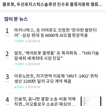
클로봇, 두산로지스틱스솔루션 인수로 물류자동화 밸류체인 확장 추진 - IBK투자증권
많이 본 뉴스
1
마키나락스, 美 아마존도 인정한 '한국판 팔란티
어'··삼성·현대 등 6000개 AI모델 현장적용
기업분석
2026-08-06
2
알트, '케어로봇 플랫폼' 美 특허취득…"HRI기술
앞세워 세계최대 시장 진입"
기업분석
2026-08-06
3
이뮤노반트, 자가면역 치료제 'IMVT-1402' 위탁
생산 2280만 달러 규모 계약 체결
실적공시
2026-08-06
4
인슐릿, 옴니팟 결함 소송·비용 악재
직면...이오플로우 소송은 재심의 청