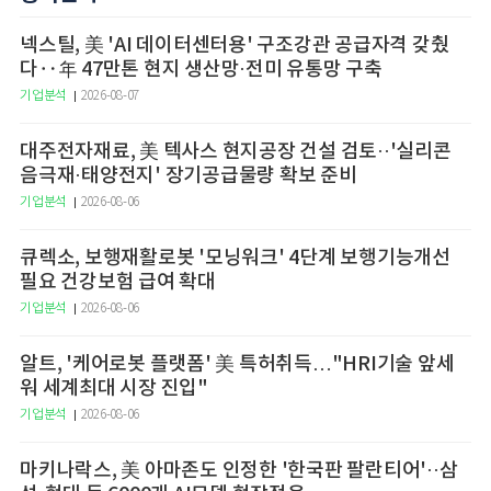
넥스틸, 美 'AI 데이터센터용' 구조강관 공급자격 갖췄
다‥年 47만톤 현지 생산망·전미 유통망 구축
기업분석
2026-08-07
대주전자재료, 美 텍사스 현지공장 건설 검토··'실리콘
음극재·태양전지' 장기공급물량 확보 준비
기업분석
2026-08-06
큐렉소, 보행재활로봇 '모닝워크' 4단계 보행기능개선
필요 건강보험 급여 확대
기업분석
2026-08-06
알트, '케어로봇 플랫폼' 美 특허취득…"HRI기술 앞세
워 세계최대 시장 진입"
기업분석
2026-08-06
마키나락스, 美 아마존도 인정한 '한국판 팔란티어'··삼