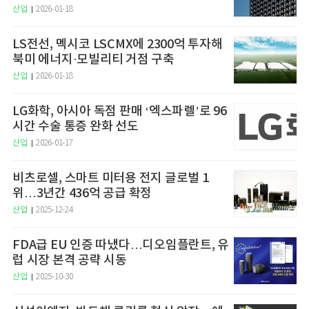
산업
2026-01-18
LS전선, 멕시코 LSCMX에 2300억 투자해
북미 에너지·모빌리티 거점 구축
산업
2026-01-18
LG화학, 아시아 독점 판매 ‘엑스파렐’로 96
시간 수술 통증 완화 선도
산업
2026-01-17
비츠로셀, 스마트 미터용 전지 글로벌 1
위…3년간 436억 공급 확정
산업
2025-12-24
FDA급 EU 인증 따냈다…디오임플란트, 유
럽 시장 본격 공략 시동
산업
2025-10-30