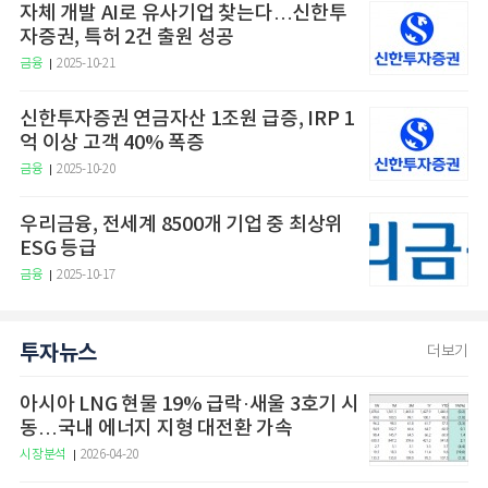
자체 개발 AI로 유사기업 찾는다…신한투
자증권, 특허 2건 출원 성공
금융
2025-10-21
신한투자증권 연금자산 1조원 급증, IRP 1
억 이상 고객 40% 폭증
금융
2025-10-20
우리금융, 전세계 8500개 기업 중 최상위
ESG 등급
금융
2025-10-17
투자뉴스
더보기
아시아 LNG 현물 19% 급락·새울 3호기 시
동…국내 에너지 지형 대전환 가속
시장분석
2026-04-20