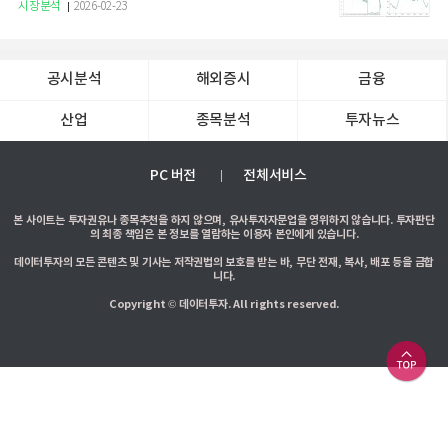
증권
시장분석
2026-02-23
공시분석
해외증시
금융
산업
종목분석
투자뉴스
PC 버전
전체서비스
본 사이트는 투자권유나 종목추천을 하지 않으며, 유사투자자문업을 영위하지 않습니다. 투자판단
의 최종 책임은 본 정보를 열람하는 이용자 본인에게 있습니다.
데이터투자의 모든 콘텐츠 및 기사는 저작권법의 보호를 받는 바, 무단 전재, 복사, 배포 등을 금합
니다.
Copyright © 데이터투자. All rights reserved.