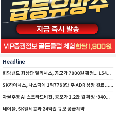
Headline
희망밴드 최상단 딜리셔스, 공모가 7000원 확정... 154억 규모 IPO 돌입
SK하이닉스, 나스닥에 1억7790만 주 ADR 상장 완료…29일 국내 추가 상장
자율주행 AI 스트라드비젼, 공모가 1.2만 원 확정 ‘840억 수혈’
네이블, SK텔레콤과 24억원 규모 공급계약