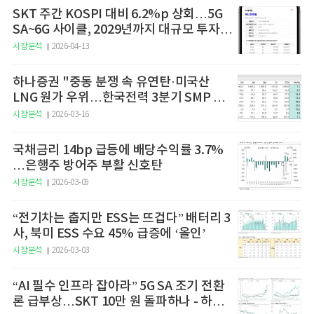
SKT 주간 KOSPI 대비 6.2%p 상회…5G
SA~6G 사이클, 2029년까지 대규모 투자
예고
시장분석
2026-04-13
하나증권 "중동 분쟁 속 유연탄·미국산
LNG 원가 우위…한국전력 3분기 SMP 상
승 전망"
시장분석
2026-03-16
국채금리 14bp 급등에 배당수익률 3.7%
…은행주 방어주 부활 신호탄
시장분석
2026-03-09
“전기차는 춥지만 ESS는 뜨겁다” 배터리 3
사, 북미 ESS 수요 45% 급증에 ‘올인’
시장분석
2026-03-03
“AI 필수 인프라 잡아라” 5G SA 조기 전환
론 급부상…SKT 10만 원 돌파하나 - 하나