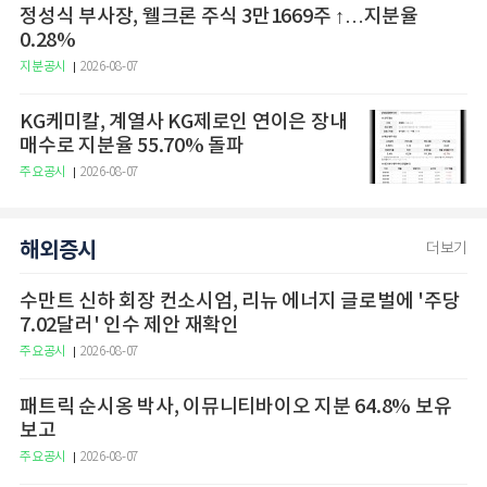
정성식 부사장, 웰크론 주식 3만1669주 ↑…지분율
0.28%
지분공시
2026-08-07
KG케미칼, 계열사 KG제로인 연이은 장내
매수로 지분율 55.70% 돌파
주요공시
2026-08-07
해외증시
더보기
수만트 신하 회장 컨소시엄, 리뉴 에너지 글로벌에 '주당
7.02달러' 인수 제안 재확인
주요공시
2026-08-07
패트릭 순시옹 박사, 이뮤니티바이오 지분 64.8% 보유
보고
주요공시
2026-08-07