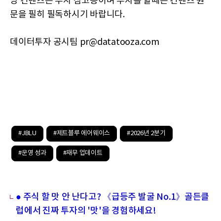
당 컨텐츠는 투자 참고용이며 투자를 할때는 컨텐츠 원
문을 필히 필독하시기 바랍니다.
데이터투자 공시팀 pr@datatooza.com
#JBLU
#제트블루 에어웨이스
#2026년 2분기
#운영 성과
#재무 업데이트
● 주식 할 맛 안 난다고? 《급등주 발굴 No.1》골든클
럽에서 진짜 투자의 '맛'을 경험하세요!