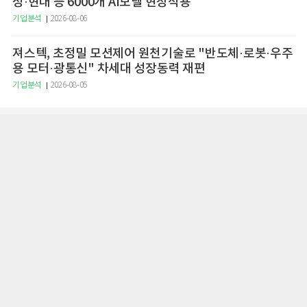
성·현대 등 6000개 AI모델 현장적용
기업분석
2026-08-06
져스텍, 초정밀 모션제어 원천기술로 "반도체·로봇·우주
용 모터·광통신" 차세대 성장동력 재편
기업분석
2026-08-05