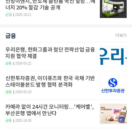
신성이엔지, 반도체 클린룸 혁신 앞장…에
너지 20% 절감 기술 공개
산업
2025-10-21
금융
더보기
우리은행, 한화그룹과 첨단 전략산업 금융
지원 협약 체결
금융
2026-01-22
신한투자증권, 이더퓨즈와 한국 국채 기반
스테이블본드 발행 협력 본격화
금융
2026-01-20
카메라 없이 24시간 모니터링…'케어벨',
부산은행 앱에서 만난다
금융
2025-10-30