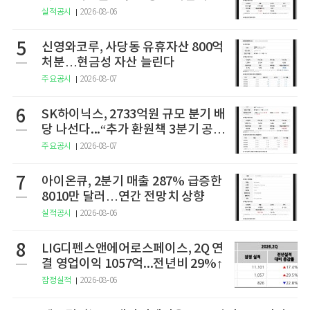
구
실적공시
2026-08-06
5
신영와코루, 사당동 유휴자산 800억
처분…현금성 자산 늘린다
주요공시
2026-08-07
6
SK하이닉스, 2733억원 규모 분기 배
당 나선다...“추가 환원책 3분기 공
개”
주요공시
2026-08-07
7
아이온큐, 2분기 매출 287% 급증한
8010만 달러…연간 전망치 상향
실적공시
2026-08-06
8
LIG디펜스앤에어로스페이스, 2Q 연
결 영업이익 1057억...전년비 29%↑
잠정실적
2026-08-06