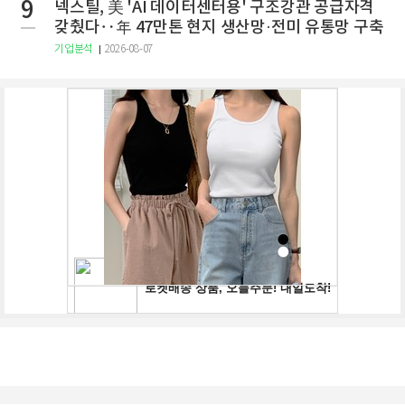
9
넥스틸, 美 'AI 데이터센터용' 구조강관 공급자격
갖췄다‥年 47만톤 현지 생산망·전미 유통망 구축
기업분석
2026-08-07