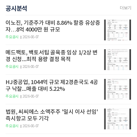
공시분석
더보기
이노진, 기준주가 대비 8.86% 할증 유상증
자…8억 4000만 원 규모
주요공시
2026-08-07
메드팩토, 백토서팁 골육종 임상 1/2상 변
경 신청...최적 용량 결정 목적
주요공시
2026-08-07
HJ중공업, 1044억 규모 제2경춘국도 4공
구 낙찰...매출 대비 5.22%
주요공시
2026-08-07
법원, 씨씨에스 소액주주 '일시 이사 선임'
즉시항고 모두 기각
주요공시
2026-08-07