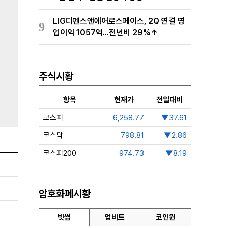
LIG디펜스앤에어로스페이스, 2Q 연결 영
9
업이익 1057억...전년비 29%↑
주식시황
항목
현재가
전일대비
코스피
6,258.77
▼37.61
코스닥
798.81
▼2.86
코스피200
974.73
▼8.19
암호화폐시황
빗썸
업비트
코인원