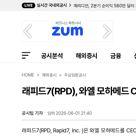
실시간 국내외공시
LIVE
메리디언, 2분기 순이익 580만 달러
세이프티 인슈어런스, 2분기 순이익 3
퍼스트 뱅코프, 2분기 순이익 956만
비즈니스 파트너사
메인스트리트 뱅크셰어스, 2분기 순이
스펙트럼 브랜즈, 오크트리서 HPC 사
워딩턴 엔터프라이즈, 캐나코드 제뉴이
패키징 코퍼레이션 오브 아메리카, 2분
아플락, 2분기 순이익 8억 2500만 
공시분석
HSBC 홀딩스, 총 67억 5000만 
해외증시
금융
노우드 파이낸셜, 2분기 순이익 932
CBL Properties, 2분기 주당 F
알셋 인터내셔널, HWH 인터내셔널 
HOME > 해외증시 > 주요임원공시
나노 엑스 이미징, 800만 달러 규모 
캐피톨 페더럴 파이낸셜, 3분기 순이익 
래피드7(RPD), 와엘 모하메드 
공시팀 기자
입력 2026-06-01 21:40
래피드7(RPD, Rapid7, Inc. )은 와엘 모하메드