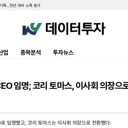
 기록…전년 대비 소폭 증가
451만 달러 기록…전년比 19.3% 증가
 달러…전년비 18.6% 증가
익 467만 달러 기록…전년비 소폭 증가
업 1억 2700만 달러 투자 유치 완료
티 연례 성장 콘퍼런스 참가
기 매출 24억 8990만 달러 기록…전년비 14.7% 증가
달러 기록…전년比 37.7% 증가
달러 규모 선순위 무담보 채권 발행
산업
종목분석
투자뉴스
만 달러 기록…전년比 50.3% 증가
FO 1.93달러 기록…연간 가이던스 상향
주식 32만 주 반환받아…지분율 변동
주식 및 워런트 직판 발행
2357만 달러 기록... 전년 동기 대비 28% 증가
CEO 임명; 코리 토마스, 이사회 의장으
를 CEO로 임명했고, 코리 토마스는 이사회 의장으로 전환했다.