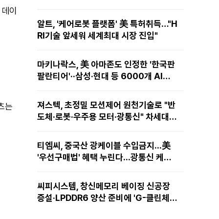
 데이
알트, '케어로봇 플랫폼' 美 특허취득…"H
RI기술 앞세워 세계최대 시장 진입"
마키나락스, 美 아마존도 인정한 '한국판
팔란티어'··삼성·현대 등 6000개 AI모
델 현장적용
져스텍, 초정밀 모션제어 원천기술로 "반
텐츠는
도체·로봇·우주용 모터·광통신" 차세대
성장동력 재편
티엠씨, 중국산 광케이블 수입금지...美
'우선구매법' 혜택 누린다...광통신 케이
블 현지 생산
씨피시스템, 창신메모리 베이징 신공장
증설·LPDDR6 양산 준비에 'G-클린체
인' 공급 확대노린다