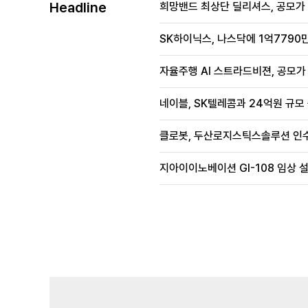
Headline
희망밴드 최상단 딜리셔스, 공모가 70
SK하이닉스, 나스닥에 1억7790만
자율주행 AI 스트라드비젼, 공모가 1
네이블, SK텔레콤과 24억원 규모
클로봇, 두산로지스틱스솔루션 인수
지아이이노베이션 GI-108 임상 설