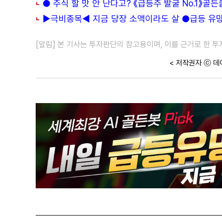
● 주식 할 맛 안 난다고? 《급등주 발굴 No.1》골
▶극비종목◀ 지금 당장 소액이라도 살 ●급등 유망주
[알림] 본 기사는 투자판단의 참고용이며, 이를 근거로 한 
< 저작권자 ⓒ 데