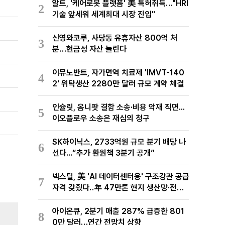
알트, '케어로봇 플랫폼' 美 특허취득…"HRI
2
기술 앞세워 세계최대 시장 진입"
신영와코루, 사당동 유휴자산 800억 처
3
분…현금성 자산 늘린다
이뮤노반트, 자가면역 치료제 'IMVT-140
4
2' 위탁생산 2280만 달러 규모 계약 체결
인슐릿, 옴니팟 결함 소송·비용 악재 직면...
5
이오플로우 소송은 재심의 청구
SK하이닉스, 2733억원 규모 분기 배당 나
6
선다...“추가 환원책 3분기 공개”
넥스틸, 美 'AI 데이터센터용' 구조강관 공급
7
자격 갖췄다‥年 47만톤 현지 생산망·전미
유통망 구축
아이온큐, 2분기 매출 287% 급증한 801
8
0만 달러…연간 전망치 상향