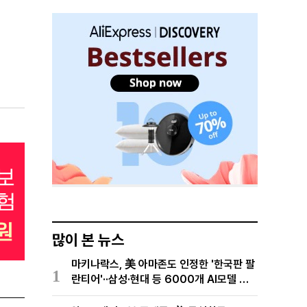
많이 본 뉴스
마키나락스, 美 아마존도 인정한 '한국판 팔
1
란티어'··삼성·현대 등 6000개 AI모델 현
장적용