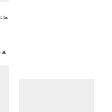
래피드
 포