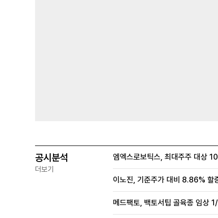
공시분석
엠엑스로보틱스, 최대주주 대상 100
더보기
이노진, 기준주가 대비 8.86% 할
메드팩토, 백토서팁 골육종 임상 1/