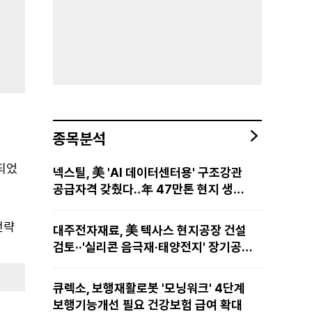
종목분석
되었
넥스틸, 美 'AI 데이터센터용' 구조강관
공급자격 갖췄다‥年 47만톤 현지 생산
망·전미 유통망 구축
전략
대주전자재료, 美 텍사스 현지공장 건설
검토··'실리콘 음극재·태양전지' 장기공급
물량 확보 준비
큐렉소, 보행재활로봇 '모닝워크' 4단계
보행기능개선 필요 건강보험 급여 확대