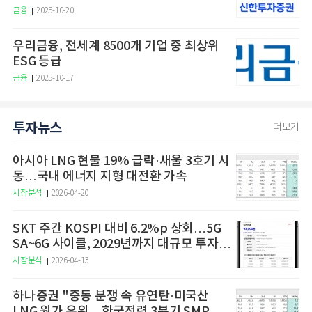
금융
2025-10-20
우리금융, 전세계 8500개 기업 중 최상위
ESG 등급
금융
2025-10-17
투자뉴스
더보기
아시아 LNG 현물 19% 급락·새울 3호기 시
동…국내 에너지 지형 대전환 가속
시장분석
2026-04-20
SKT 주간 KOSPI 대비 6.2%p 상회…5G
SA~6G 사이클, 2029년까지 대규모 투자
예고
시장분석
2026-04-13
하나증권 "중동 분쟁 속 유연탄·미국산
LNG 원가 우위…한국전력 3분기 SMP 상