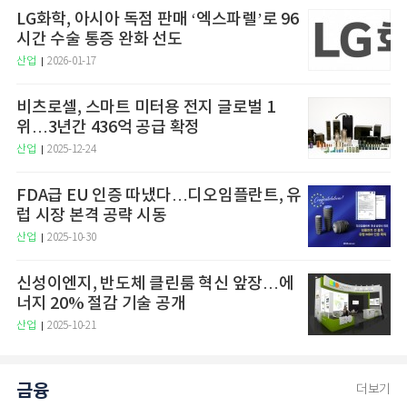
LG화학, 아시아 독점 판매 ‘엑스파렐’로 96
시간 수술 통증 완화 선도
산업
2026-01-17
비츠로셀, 스마트 미터용 전지 글로벌 1
위…3년간 436억 공급 확정
산업
2025-12-24
FDA급 EU 인증 따냈다…디오임플란트, 유
럽 시장 본격 공략 시동
산업
2025-10-30
신성이엔지, 반도체 클린룸 혁신 앞장…에
너지 20% 절감 기술 공개
산업
2025-10-21
금융
더보기