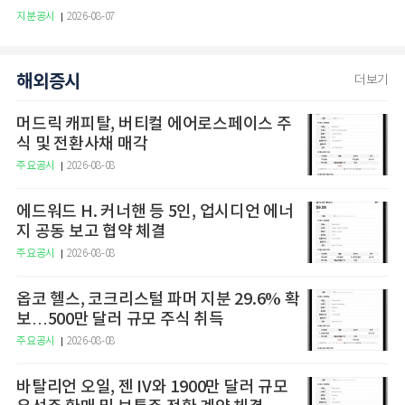
지분공시
2026-08-07
해외증시
더보기
머드릭 캐피탈, 버티컬 에어로스페이스 주
식 및 전환사채 매각
주요공시
2026-08-08
에드워드 H. 커너핸 등 5인, 업시디언 에너
지 공동 보고 협약 체결
주요공시
2026-08-08
옵코 헬스, 코크리스털 파머 지분 29.6% 확
보…500만 달러 규모 주식 취득
주요공시
2026-08-08
바탈리언 오일, 젠 IV와 1900만 달러 규모