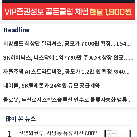
Headline
희망밴드 최상단 딜리셔스, 공모가 7000원 확정... 154억 규모 IPO 돌입
SK하이닉스, 나스닥에 1억7790만 주 ADR 상장 완료…29일 국내 추가 상장
자율주행 AI 스트라드비젼, 공모가 1.2만 원 확정 ‘840억 수혈’
네이블, SK텔레콤과 24억원 규모 공급계약
클로봇, 두산로지스틱스솔루션 인수로 물류자동화 밸류체인 확장 추진 - IBK투자증권
많이 본 뉴스
1
신영와코루, 사당동 유휴자산 800억