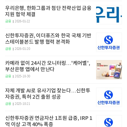
우리은행, 한화그룹과 첨단 전략산업 금융
지원 협약 체결
금융
2026-01-22
신한투자증권, 이더퓨즈와 한국 국채 기반
스테이블본드 발행 협력 본격화
금융
2026-01-20
카메라 없이 24시간 모니터링…'케어벨',
부산은행 앱에서 만난다
금융
2025-10-30
자체 개발 AI로 유사기업 찾는다…신한투
자증권, 특허 2건 출원 성공
금융
2025-10-21
신한투자증권 연금자산 1조원 급증, IRP 1
억 이상 고객 40% 폭증