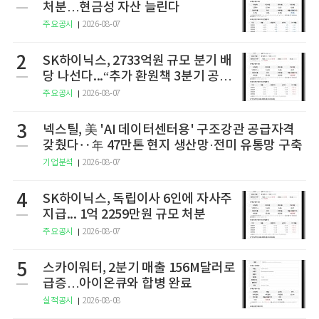
처분…현금성 자산 늘린다
주요공시
2026-08-07
2
SK하이닉스, 2733억원 규모 분기 배
당 나선다...“추가 환원책 3분기 공
개”
주요공시
2026-08-07
3
넥스틸, 美 'AI 데이터센터용' 구조강관 공급자격
갖췄다‥年 47만톤 현지 생산망·전미 유통망 구축
기업분석
2026-08-07
4
SK하이닉스, 독립이사 6인에 자사주
지급... 1억 2259만원 규모 처분
주요공시
2026-08-07
5
스카이워터, 2분기 매출 156M달러로
급증…아이온큐와 합병 완료
실적공시
2026-08-08