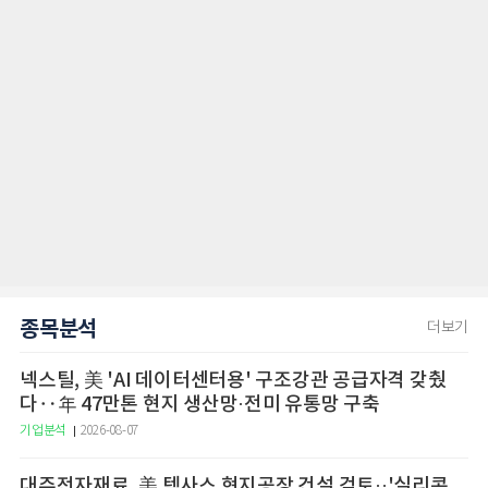
종목분석
더보기
넥스틸, 美 'AI 데이터센터용' 구조강관 공급자격 갖췄
다‥年 47만톤 현지 생산망·전미 유통망 구축
기업분석
2026-08-07
대주전자재료, 美 텍사스 현지공장 건설 검토··'실리콘