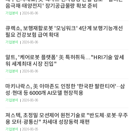
음극재·태양전지' 장기공급물량 확보 준비
기업분석
2026-08-06
큐렉소, 보행재활로봇 '모닝워크' 4단계 보행기능개선
필요 건강보험 급여 확대
기업분석
2026-08-06
알트, '케어로봇 플랫폼' 美 특허취득…"HRI기술 앞세
워 세계최대 시장 진입"
기업분석
2026-08-06
마키나락스, 美 아마존도 인정한 '한국판 팔란티어'··삼
성·현대 등 6000개 AI모델 현장적용
기업분석
2026-08-06
져스텍, 초정밀 모션제어 원천기술로 "반도체·로봇·우주
용 모터·광통신" 차세대 성장동력 재편
기업분석
2026-08-05