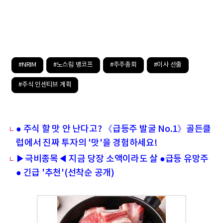
#NRIM
#노스림 뱅코프
#주주총회
#이사 선출
#주식 인센티브 계획
● 주식 할 맛 안 난다고? 《급등주 발굴 No.1》골든클
럽에서 진짜 투자의 '맛'을 경험하세요!
▶극비종목◀ 지금 당장 소액이라도 살 ●급등 유망주
● 긴급 '추천'(선착순 공개)