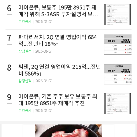
6
아이온큐, 보통주 195만 8951주 재
매각 위해 S-3ASR 투자설명서 보충
서 제출
주요공시
2026-08-07
7
파마리서치, 2Q 연결 영업이익 664
억...전년비 18%↑
잠정실적
2026-08-07
8
씨젠, 2Q 연결 영업이익 215억...전년
비 586%↑
잠정실적
2026-08-07
9
아이온큐, 기존 주주 보유 보통주 최
대 195만 8951주 재매각 추진
주요공시
2026-08-07