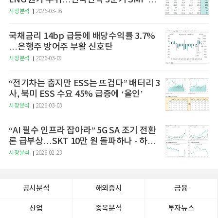
승 전망"
시장분석
2026-03-16
국채금리 14bp 급등에 배당수익률 3.7%
…은행주 방어주 부활 신호탄
시장분석
2026-03-09
“전기차는 춥지만 ESS는 뜨겁다” 배터리 3
사, 북미 ESS 수요 45% 급증에 ‘올인’
시장분석
2026-03-03
“AI 필수 인프라 잡아라” 5G SA 조기 전환
론 급부상…SKT 10만 원 돌파하나 - 하나
증권
시장분석
2026-02-23
공시분석
해외증시
금융
산업
종목분석
투자뉴스