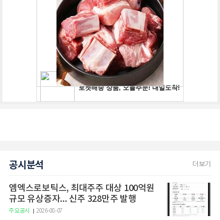
공시분석
더보기
엠엑스로보틱스, 최대주주 대상 100억원
규모 유상증자... 신주 328만주 발행
주요공시
2026-08-07