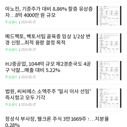
이노진, 기준주가 대비 8.86% 할증 유상증
자…8억 4000만 원 규모
주요공시
2026-08-07
메드팩토, 백토서팁 골육종 임상 1/2상 변
경 신청...최적 용량 결정 목적
주요공시
2026-08-07
HJ중공업, 1044억 규모 제2경춘국도 4공
구 낙찰...매출 대비 5.22%
주요공시
2026-08-07
법원, 씨씨에스 소액주주 '일시 이사 선임'
즉시항고 모두 기각
주요공시
2026-08-07
정성식 부사장, 웰크론 주식 3만1669주 ↑…지분율
0.28%