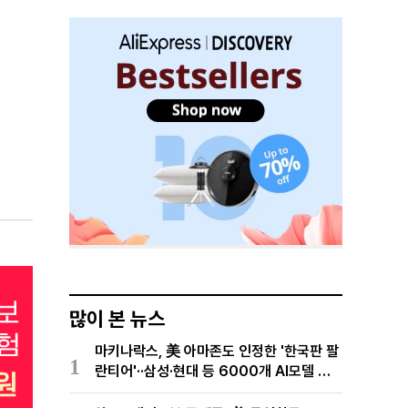
많이 본 뉴스
마키나락스, 美 아마존도 인정한 '한국판 팔
1
란티어'··삼성·현대 등 6000개 AI모델 현
장적용