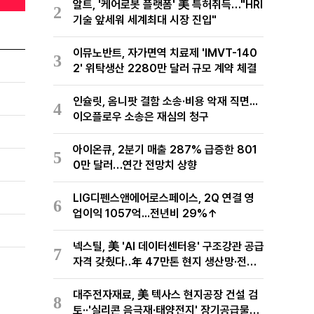
알트, '케어로봇 플랫폼' 美 특허취득…"HRI
2
기술 앞세워 세계최대 시장 진입"
이뮤노반트, 자가면역 치료제 'IMVT-140
3
2' 위탁생산 2280만 달러 규모 계약 체결
인슐릿, 옴니팟 결함 소송·비용 악재 직면...
4
이오플로우 소송은 재심의 청구
아이온큐, 2분기 매출 287% 급증한 801
5
0만 달러…연간 전망치 상향
LIG디펜스앤에어로스페이스, 2Q 연결 영
6
업이익 1057억...전년비 29%↑
넥스틸, 美 'AI 데이터센터용' 구조강관 공급
7
자격 갖췄다‥年 47만톤 현지 생산망·전미
유통망 구축
대주전자재료, 美 텍사스 현지공장 건설 검
8
토··'실리콘 음극재·태양전지' 장기공급물량