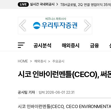
실시간 국내외공시
LIVE
TBH글로벌, 2Q 연결 영업이익 35억
송기복 상무, SUN&L 주식 4500주
산일전기, 2Q 영업이익 622억...전
비즈니스 파트너사
산일전기, 2Q 연결 영업이익 620억.
강근욱 대표이사, 영흥 주식 4만주 ↑
동부건설, 고양창릉 공공주택사업 우선협
정해운 대표이사, 닷밀 주식 6만2523
헥토이노베이션, 2Q 연결 영업이익 12
공시분석
파마리서치, 2Q 연결 영업이익 664억
해외증시
금융
와이지엔터테인먼트, 2Q 연결 영업이익
김정호 부사장, 현대에이치티 주식 10
수만트 신하 회장 컨소시엄, 리뉴 에너지
HOME > 해외증시 > 주요공시
흥국에프엔비, 2Q 연결 영업이익 14억
이재현 상무, 한화손해보험 주식 480
시코 인바이런멘틀(CECO), 써
데브시스터즈, 2Q 연결 영업손실 159
이호재 이사, 서울옥션 주식 3만3001
현대지에프홀딩스, 2Q 연결 영업이익 
공시팀 기자
입력 2026-06-01 22:31
시코 인바이런멘틀(CECO, CECO ENVIRONMENT