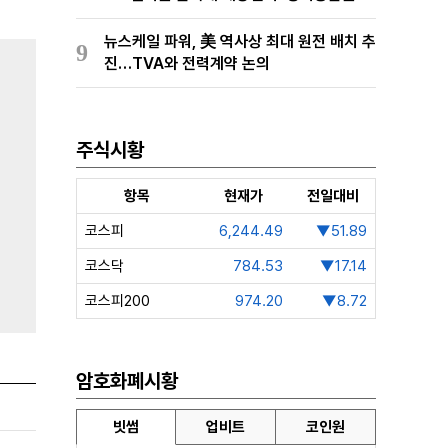
확보 준비
뉴스케일 파워, 美 역사상 최대 원전 배치 추
9
진…TVA와 전력계약 논의
주식시황
항목
현재가
전일대비
코스피
6,244.49
▼51.89
코스닥
784.53
▼17.14
코스피200
974.20
▼8.72
암호화폐시황
빗썸
업비트
코인원