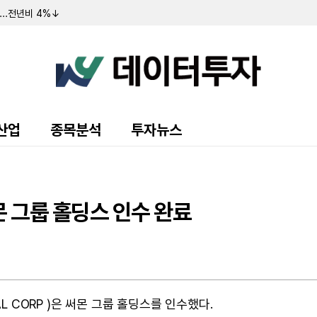
...전년비 4%↓
 ↑…지분율 0.04%
년비 34%↑
..전년비 34%↑
…지분율 0.26%
상대상자 낙점... 927억원 규모
주 ↑…지분율 31.40%
8억...전년비 4%↓
...전년비 18%↑
산업
종목분석
투자뉴스
 109억...전년비 31%↑
00주 ↑…지분율 0.09%
 글로벌에 '주당 7.02달러' 인수 제안 재확인
...전년비 49%↓
0주 ↑…지분율 0.01%
몬 그룹 홀딩스 인수 완료
억...적자전환
주 ↑…지분율 13.49%
853억...전년비 15%↑
AL CORP )은 써몬 그룹 홀딩스를 인수했다.