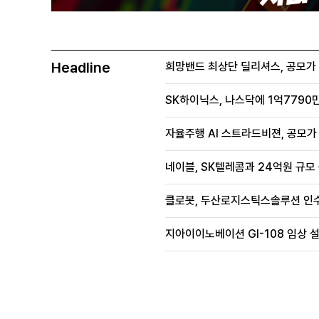
Headline
희망밴드 최상단 딜리셔스, 공모가 70
SK하이닉스, 나스닥에 1억7790만
자율주행 AI 스트라드비젼, 공모가 1
네이블, SK텔레콤과 24억원 규모
클로봇, 두산로지스틱스솔루션 인수
지아이이노베이션 GI-108 임상 설