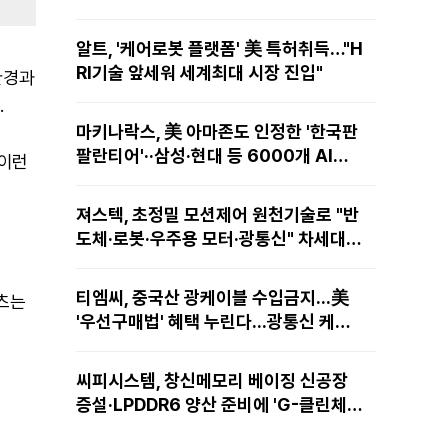
알트, '케어로봇 플랫폼' 美 특허취득…"H
RI기술 앞세워 세계최대 시장 진입"
환경과
.
마키나락스, 美 아마존도 인정한 '한국판
팔란티어'··삼성·현대 등 6000개 AI모
바이런
델 현장적용
져스텍, 초정밀 모션제어 원천기술로 "반
도체·로봇·우주용 모터·광통신" 차세대
성장동력 재편
티엠씨, 중국산 광케이블 수입금지...美
텐츠는
'우선구매법' 혜택 누린다...광통신 케이
블 현지 생산
씨피시스템, 창신메모리 베이징 신공장
증설·LPDDR6 양산 준비에 'G-클린체
인' 공급 확대노린다