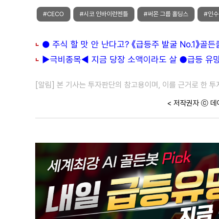
#CECO
#시코 인바이런멘틀
#써몬 그룹 홀딩스
#인수
● 주식 할 맛 안 난다고? 《급등주 발굴 No.1》골
▶극비종목◀ 지금 당장 소액이라도 살 ●급등 유망주
[알림] 본 기사는 투자판단의 참고용이며, 이를 근거로 한 
< 저작권자 ⓒ 데