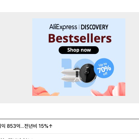
 853억...전년비 15%↑