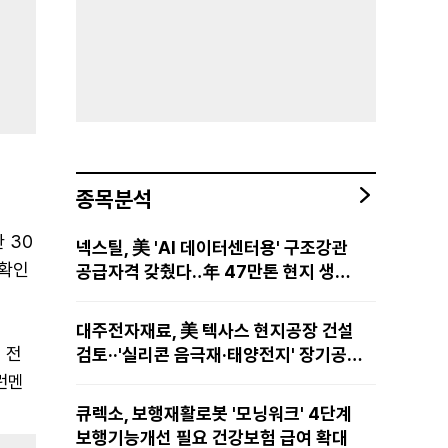
종목분석
 30
넥스틸, 美 'AI 데이터센터용' 구조강관
 확인
공급자격 갖췄다‥年 47만톤 현지 생산
망·전미 유통망 구축
대주전자재료, 美 텍사스 현지공장 건설
 전
검토··'실리콘 음극재·태양전지' 장기공급
물량 확보 준비
런멘
큐렉소, 보행재활로봇 '모닝워크' 4단계
보행기능개선 필요 건강보험 급여 확대