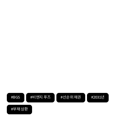
#BGS
#비앤지 푸즈
#선순위 채권
#2031년
#부채 상환