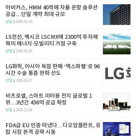
아비커스, HMM 40척에 자율 운항 솔루션
공급…단일 계약 최대 규모
산업
2026-01-18
LS전선, 멕시코 LSCMX에 2300억 투자해
북미 에너지·모빌리티 거점 구축
산업
2026-01-18
LG화학, 아시아 독점 판매 ‘엑스파렐’로 96
시간 수술 통증 완화 선도
산업
2026-01-17
비츠로셀, 스마트 미터용 전지 글로벌 1
위…3년간 436억 공급 확정
산업
2025-12-24
FDA급 EU 인증 따냈다…디오임플란트, 유
럽 시장 본격 공략 시동