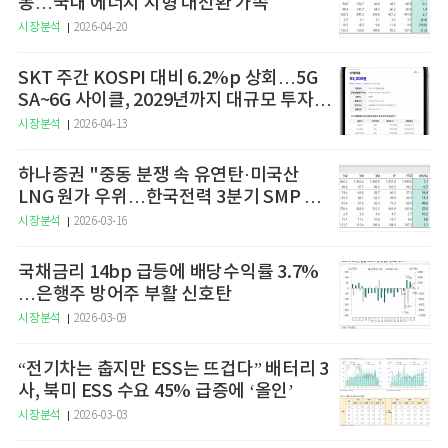
동…국내 에너지 지형 대전환 가속
시장분석
2026-04-20
SKT 주간 KOSPI 대비 6.2%p 상회…5G
SA~6G 사이클, 2029년까지 대규모 투자
예고
시장분석
2026-04-13
하나증권 "중동 분쟁 속 유연탄·미국산
LNG 원가 우위…한국전력 3분기 SMP 상
승 전망"
시장분석
2026-03-16
국채금리 14bp 급등에 배당수익률 3.7%
…은행주 방어주 부활 신호탄
시장분석
2026-03-09
“전기차는 춥지만 ESS는 뜨겁다” 배터리 3
사, 북미 ESS 수요 45% 급증에 ‘올인’
시장분석
2026-03-03