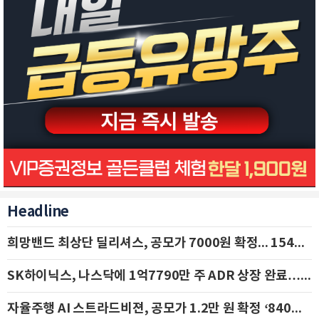
Headline
희망밴드 최상단 딜리셔스, 공모가 7000원 확정... 154억 규모 IPO 돌입
SK하이닉스, 나스닥에 1억7790만 주 ADR 상장 완료…29일 국내 추가 상장
자율주행 AI 스트라드비젼, 공모가 1.2만 원 확정 ‘840억 수혈’