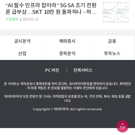
“AI 필수 인프라 잡아라” 5G SA 조기 전환
론 급부상…SKT 10만 원 돌파하나 - 하나
증권
시장분석
2026-02-23
공시분석
해외증시
금융
산업
종목분석
투자뉴스
PC 버전
전체서비스
본 사이트는 투자권유나 종목추천을 하지 않으며, 유사투자자문업을 영위하지 않습니다. 투자판단
의 최종 책임은 본 정보를 열람하는 이용자 본인에게 있습니다.
데이터투자의 모든 콘텐츠 및 기사는 저작권법의 보호를 받는 바, 무단 전재, 복사, 배포 등을 금합
니다.
Copyright © 데이터투자. All rights reserved.