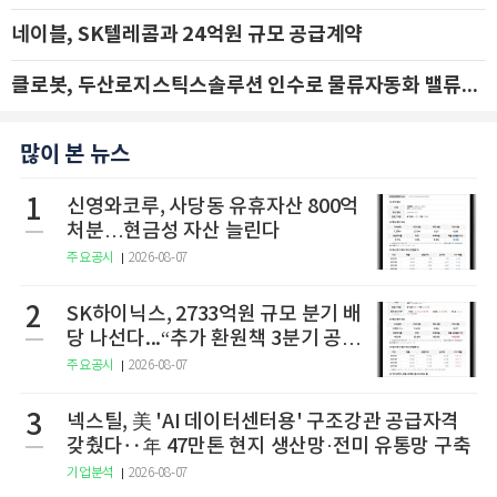
네이블, SK텔레콤과 24억원 규모 공급계약
클로봇, 두산로지스틱스솔루션 인수로 물류자동화 밸류체인 확장 추진 - IBK투자증권
많이 본 뉴스
1
신영와코루, 사당동 유휴자산 800억
처분…현금성 자산 늘린다
주요공시
2026-08-07
2
SK하이닉스, 2733억원 규모 분기 배
당 나선다...“추가 환원책 3분기 공
개”
주요공시
2026-08-07
3
넥스틸, 美 'AI 데이터센터용' 구조강관 공급자격
갖췄다‥年 47만톤 현지 생산망·전미 유통망 구축
기업분석
2026-08-07