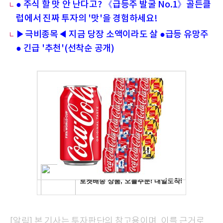
● 주식 할 맛 안 난다고? 《급등주 발굴 No.1》골든클
럽에서 진짜 투자의 '맛'을 경험하세요!
▶극비종목◀ 지금 당장 소액이라도 살 ●급등 유망주
● 긴급 '추천'(선착순 공개)
[알림] 본 기사는 투자판단의 참고용이며, 이를 근거로