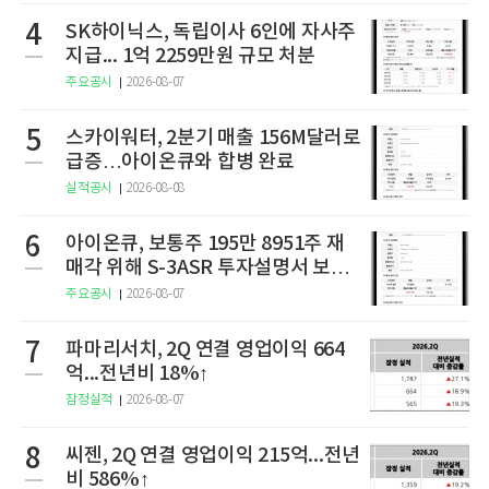
4
SK하이닉스, 독립이사 6인에 자사주
지급... 1억 2259만원 규모 처분
주요공시
2026-08-07
5
스카이워터, 2분기 매출 156M달러로
급증…아이온큐와 합병 완료
실적공시
2026-08-08
6
아이온큐, 보통주 195만 8951주 재
매각 위해 S-3ASR 투자설명서 보충
서 제출
주요공시
2026-08-07
7
파마리서치, 2Q 연결 영업이익 664
억...전년비 18%↑
잠정실적
2026-08-07
8
씨젠, 2Q 연결 영업이익 215억...전년
비 586%↑