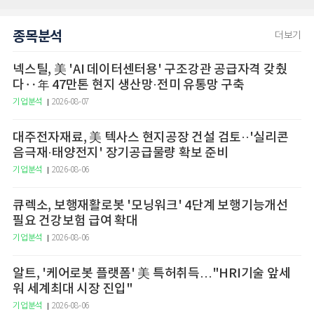
종목분석
더보기
넥스틸, 美 'AI 데이터센터용' 구조강관 공급자격 갖췄
다‥年 47만톤 현지 생산망·전미 유통망 구축
기업분석
2026-08-07
대주전자재료, 美 텍사스 현지공장 건설 검토··'실리콘
음극재·태양전지' 장기공급물량 확보 준비
기업분석
2026-08-06
큐렉소, 보행재활로봇 '모닝워크' 4단계 보행기능개선
필요 건강보험 급여 확대
기업분석
2026-08-06
알트, '케어로봇 플랫폼' 美 특허취득…"HRI기술 앞세
워 세계최대 시장 진입"
기업분석
2026-08-06