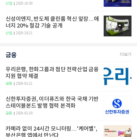
산업
2025-10-30
신성이엔지, 반도체 클린룸 혁신 앞장…에
너지 20% 절감 기술 공개
산업
2025-10-21
금융
더보기
우리은행, 한화그룹과 첨단 전략산업 금융
지원 협약 체결
금융
2026-01-22
신한투자증권, 이더퓨즈와 한국 국채 기반
스테이블본드 발행 협력 본격화
금융
2026-01-20
카메라 없이 24시간 모니터링…'케어벨',
부산은행 앱에서 만난다