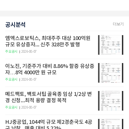
공시분석
더보기
엠엑스로보틱스, 최대주주 대상 100억원
규모 유상증자... 신주 328만주 발행
주요공시
2026-08-07
이노진, 기준주가 대비 8.86% 할증 유상증
자…8억 4000만 원 규모
주요공시
2026-08-07
메드팩토, 백토서팁 골육종 임상 1/2상 변
경 신청...최적 용량 결정 목적
주요공시
2026-08-07
HJ중공업, 1044억 규모 제2경춘국도 4공
구 낙찰...매출 대비 5.22%