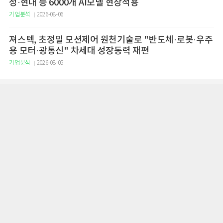
성·현대 등 6000개 AI모델 현장적용
기업분석
2026-08-06
져스텍, 초정밀 모션제어 원천기술로 "반도체·로봇·우주
용 모터·광통신" 차세대 성장동력 재편
기업분석
2026-08-05