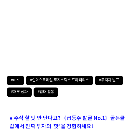
#ILPT
#인더스트리얼 로지스틱스 프라퍼티스
#투자자 발표
#재무 성과
#임대 활동
● 주식 할 맛 안 난다고? 《급등주 발굴 No.1》골든클
럽에서 진짜 투자의 '맛'을 경험하세요!