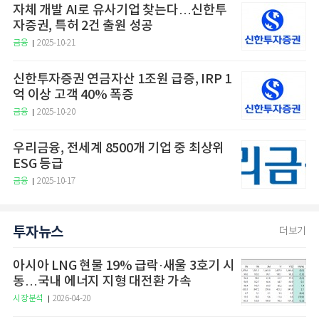
자체 개발 AI로 유사기업 찾는다…신한투
자증권, 특허 2건 출원 성공
금융
2025-10-21
신한투자증권 연금자산 1조원 급증, IRP 1
억 이상 고객 40% 폭증
금융
2025-10-20
우리금융, 전세계 8500개 기업 중 최상위
ESG 등급
금융
2025-10-17
투자뉴스
더보기
아시아 LNG 현물 19% 급락·새울 3호기 시
동…국내 에너지 지형 대전환 가속
시장분석
2026-04-20