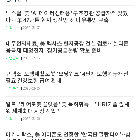
넥스틸, 美 'AI 데이터센터용' 구조강관 공급자격 갖췄
다‥年 47만톤 현지 생산망·전미 유통망 구축
기업분석
2026-08-07
대주전자재료, 美 텍사스 현지공장 건설 검토··'실리콘
음극재·태양전지' 장기공급물량 확보 준비
기업분석
2026-08-06
큐렉소, 보행재활로봇 '모닝워크' 4단계 보행기능개선
필요 건강보험 급여 확대
기업분석
2026-08-06
알트, '케어로봇 플랫폼' 美 특허취득…"HRI기술 앞세
워 세계최대 시장 진입"
기업분석
2026-08-06
마키나락스, 美 아마존도 인정한 '한국판 팔란티어'··삼