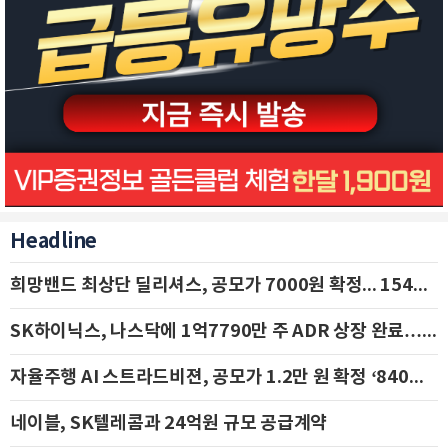
Headline
희망밴드 최상단 딜리셔스, 공모가 7000원 확정... 154억 규모 IPO 돌입
SK하이닉스, 나스닥에 1억7790만 주 ADR 상장 완료…29일 국내 추가 상장
자율주행 AI 스트라드비젼, 공모가 1.2만 원 확정 ‘840억 수혈’
네이블, SK텔레콤과 24억원 규모 공급계약