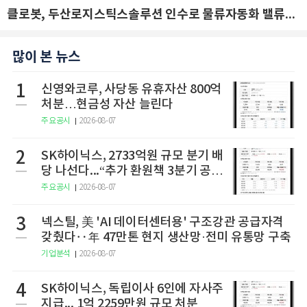
클로봇, 두산로지스틱스솔루션 인수로 물류자동화 밸류체인 확장 추진 - IBK투자증권
많이 본 뉴스
1
신영와코루, 사당동 유휴자산 800억
처분…현금성 자산 늘린다
주요공시
2026-08-07
2
SK하이닉스, 2733억원 규모 분기 배
당 나선다...“추가 환원책 3분기 공
개”
주요공시
2026-08-07
3
넥스틸, 美 'AI 데이터센터용' 구조강관 공급자격
갖췄다‥年 47만톤 현지 생산망·전미 유통망 구축
기업분석
2026-08-07
4
SK하이닉스, 독립이사 6인에 자사주
지급... 1억 2259만원 규모 처분