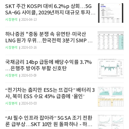
SKT 주간 KOSPI 대비 6.2%p 상회…5G
SA~6G 사이클, 2029년까지 대규모 투자
예고
시장분석
2026-04-13
하나증권 "중동 분쟁 속 유연탄·미국산
LNG 원가 우위…한국전력 3분기 SMP 상
승 전망"
시장분석
2026-03-16
국채금리 14bp 급등에 배당수익률 3.7%
…은행주 방어주 부활 신호탄
시장분석
2026-03-09
“전기차는 춥지만 ESS는 뜨겁다” 배터리 3
사, 북미 ESS 수요 45% 급증에 ‘올인’
시장분석
2026-03-03
“AI 필수 인프라 잡아라” 5G SA 조기 전환
론 급부상…SKT 10만 원 돌파하나 - 하나