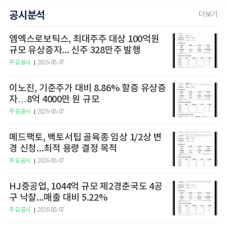
공시분석
더보기
엠엑스로보틱스, 최대주주 대상 100억원
규모 유상증자... 신주 328만주 발행
주요공시
2026-08-07
이노진, 기준주가 대비 8.86% 할증 유상증
자…8억 4000만 원 규모
주요공시
2026-08-07
메드팩토, 백토서팁 골육종 임상 1/2상 변
경 신청...최적 용량 결정 목적
주요공시
2026-08-07
HJ중공업, 1044억 규모 제2경춘국도 4공
구 낙찰...매출 대비 5.22%
주요공시
2026-08-07