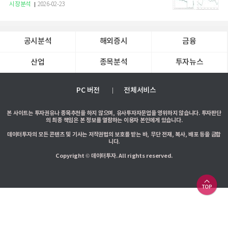
증권
시장분석
2026-02-23
공시분석
해외증시
금융
산업
종목분석
투자뉴스
PC 버전
전체서비스
본 사이트는 투자권유나 종목추천을 하지 않으며, 유사투자자문업을 영위하지 않습니다. 투자판단
의 최종 책임은 본 정보를 열람하는 이용자 본인에게 있습니다.
데이터투자의 모든 콘텐츠 및 기사는 저작권법의 보호를 받는 바, 무단 전재, 복사, 배포 등을 금합
니다.
Copyright © 데이터투자. All rights reserved.