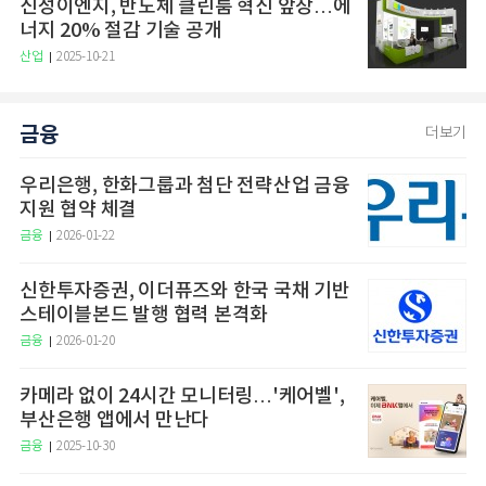
신성이엔지, 반도체 클린룸 혁신 앞장…에
너지 20% 절감 기술 공개
산업
2025-10-21
금융
더보기
우리은행, 한화그룹과 첨단 전략산업 금융
지원 협약 체결
금융
2026-01-22
신한투자증권, 이더퓨즈와 한국 국채 기반
스테이블본드 발행 협력 본격화
금융
2026-01-20
카메라 없이 24시간 모니터링…'케어벨',
부산은행 앱에서 만난다
금융
2025-10-30