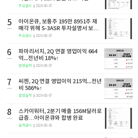
주요공시
2026-08-07
5
아이온큐, 보통주 195만 8951주 재
매각 위해 S-3ASR 투자설명서 보충
서 제출
주요공시
2026-08-07
6
파마리서치, 2Q 연결 영업이익 664
억...전년비 18%↑
잠정실적
2026-08-07
7
씨젠, 2Q 연결 영업이익 215억...전년
비 586%↑
잠정실적
2026-08-07
8
스카이워터, 2분기 매출 156M달러로
급증…아이온큐와 합병 완료
실적공시
2026-08-08