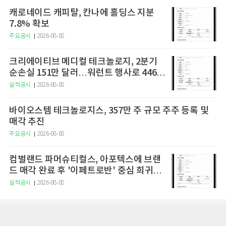
캐로네이드 캐피탈, 칸나에 홀딩스 지분
7.8% 확보
주요공시
2026-08-08
크리에이티브 메디컬 테크놀로지, 2분기
순손실 151만 달러…워런트 행사로 446만
달러 조달
실적공시
2026-08-08
바이오스템 테크놀로지스, 357만 주 규모 주주 등록 및
매각 추진
주요공시
2026-08-08
컴벌랜드 파머슈티컬스, 아포텍스에 브랜
드 매각 완료 후 '이페트로반' 중심 희귀질
환 치료제 개발 집중
실적공시
2026-08-08