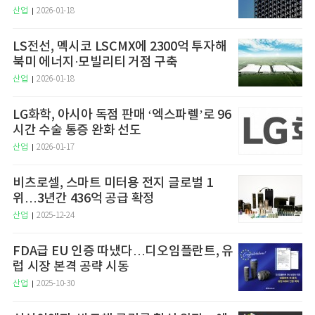
산업
2026-01-18
LS전선, 멕시코 LSCMX에 2300억 투자해
북미 에너지·모빌리티 거점 구축
산업
2026-01-18
LG화학, 아시아 독점 판매 ‘엑스파렐’로 96
시간 수술 통증 완화 선도
산업
2026-01-17
비츠로셀, 스마트 미터용 전지 글로벌 1
위…3년간 436억 공급 확정
산업
2025-12-24
FDA급 EU 인증 따냈다…디오임플란트, 유
럽 시장 본격 공략 시동
산업
2025-10-30