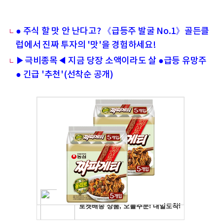
● 주식 할 맛 안 난다고? 《급등주 발굴 No.1》골든클
럽에서 진짜 투자의 '맛'을 경험하세요!
▶극비종목◀ 지금 당장 소액이라도 살 ●급등 유망주
● 긴급 '추천'(선착순 공개)