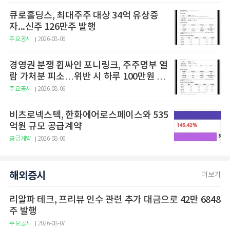
큐로홀딩스, 최대주주 대상 34억 유상증
자...신주 126만주 발행
주요공시
2026-08-06
경영권 분쟁 휩싸인 포니링크, 주주명부 열
람 가처분 피소…위반 시 하루 100만원 청
구
주요공시
2026-08-06
비츠로넥스텍, 한화에어로스페이스와 535
억원 규모 공급계약
공급계약
2026-08-06
해외증시
더보기
리알파 테크, 프리뷰 인수 관련 추가 대금으로 42만 6848
주 발행
주요공시
2026-08-07