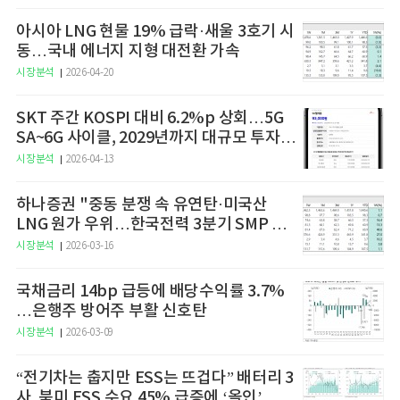
아시아 LNG 현물 19% 급락·새울 3호기 시
동…국내 에너지 지형 대전환 가속
시장분석
2026-04-20
SKT 주간 KOSPI 대비 6.2%p 상회…5G
SA~6G 사이클, 2029년까지 대규모 투자
예고
시장분석
2026-04-13
하나증권 "중동 분쟁 속 유연탄·미국산
LNG 원가 우위…한국전력 3분기 SMP 상
승 전망"
시장분석
2026-03-16
국채금리 14bp 급등에 배당수익률 3.7%
…은행주 방어주 부활 신호탄
시장분석
2026-03-09
“전기차는 춥지만 ESS는 뜨겁다” 배터리 3
사, 북미 ESS 수요 45% 급증에 ‘올인’