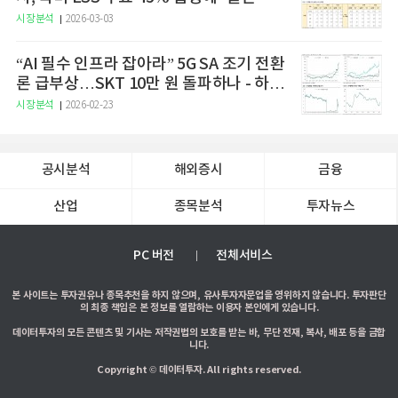
시장분석
2026-03-03
“AI 필수 인프라 잡아라” 5G SA 조기 전환
론 급부상…SKT 10만 원 돌파하나 - 하나
증권
시장분석
2026-02-23
공시분석
해외증시
금융
산업
종목분석
투자뉴스
PC 버전
전체서비스
본 사이트는 투자권유나 종목추천을 하지 않으며, 유사투자자문업을 영위하지 않습니다. 투자판단
의 최종 책임은 본 정보를 열람하는 이용자 본인에게 있습니다.
데이터투자의 모든 콘텐츠 및 기사는 저작권법의 보호를 받는 바, 무단 전재, 복사, 배포 등을 금합
니다.
Copyright © 데이터투자. All rights reserved.