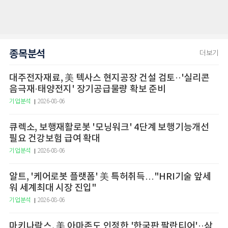
종목분석
더보기
대주전자재료, 美 텍사스 현지공장 건설 검토··'실리콘
음극재·태양전지' 장기공급물량 확보 준비
기업분석
2026-08-06
큐렉소, 보행재활로봇 '모닝워크' 4단계 보행기능개선
필요 건강보험 급여 확대
기업분석
2026-08-06
알트, '케어로봇 플랫폼' 美 특허취득…"HRI기술 앞세
워 세계최대 시장 진입"
기업분석
2026-08-06
마키나락스, 美 아마존도 인정한 '한국판 팔란티어'··삼