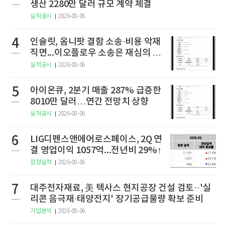
생산 2280만 달러 규모 계약 체결
실적공시
2026-08-06
4
인슐릿, 옴니팟 결함 소송·비용 악재
직면...이오플로우 소송은 재심의 청
구
실적공시
2026-08-06
5
아이온큐, 2분기 매출 287% 급증한
8010만 달러…연간 전망치 상향
실적공시
2026-08-06
6
LIG디펜스앤에어로스페이스, 2Q 연
결 영업이익 1057억...전년비 29%↑
잠정실적
2026-08-06
7
대주전자재료, 美 텍사스 현지공장 건설 검토··'실
리콘 음극재·태양전지' 장기공급물량 확보 준비
기업분석
2026-08-06