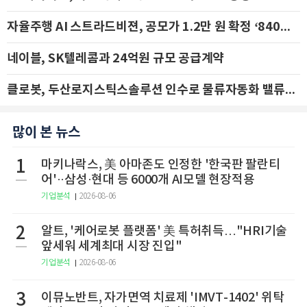
자율주행 AI 스트라드비젼, 공모가 1.2만 원 확정 ‘840억 수혈’
네이블, SK텔레콤과 24억원 규모 공급계약
클로봇, 두산로지스틱스솔루션 인수로 물류자동화 밸류체인 확장 추진 - IBK투자증권
많이 본 뉴스
1
마키나락스, 美 아마존도 인정한 '한국판 팔란티
어'··삼성·현대 등 6000개 AI모델 현장적용
기업분석
2026-08-06
2
알트, '케어로봇 플랫폼' 美 특허취득…"HRI기술
앞세워 세계최대 시장 진입"
기업분석
2026-08-06
3
이뮤노반트, 자가면역 치료제 'IMVT-1402' 위탁