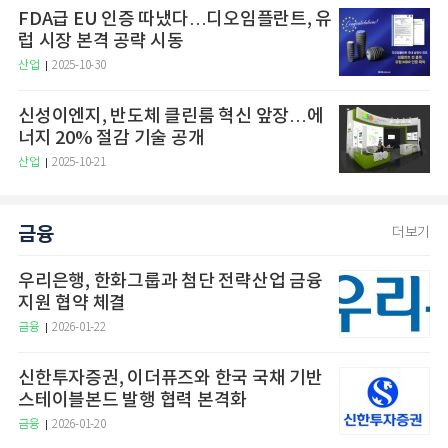
FDA급 EU 인증 따냈다…디오임플란트, 유
럽 시장 본격 공략 시동
산업
2025-10-30
신성이엔지, 반도체 클린룸 혁신 앞장…에
너지 20% 절감 기술 공개
산업
2025-10-21
금융
더보기
우리은행, 한화그룹과 첨단 전략산업 금융
지원 협약 체결
금융
2026-01-22
신한투자증권, 이더퓨즈와 한국 국채 기반
스테이블본드 발행 협력 본격화
금융
2026-01-20