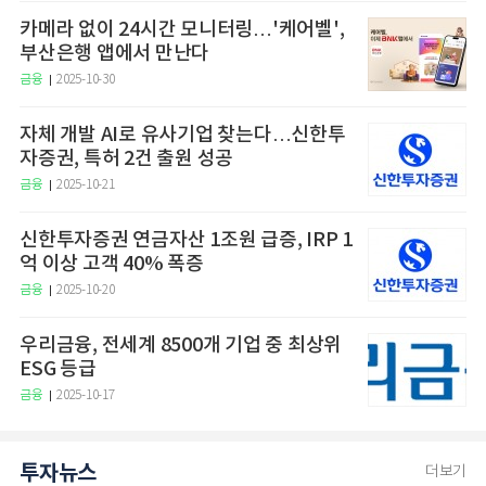
카메라 없이 24시간 모니터링…'케어벨',
부산은행 앱에서 만난다
금융
2025-10-30
자체 개발 AI로 유사기업 찾는다…신한투
자증권, 특허 2건 출원 성공
금융
2025-10-21
신한투자증권 연금자산 1조원 급증, IRP 1
억 이상 고객 40% 폭증
금융
2025-10-20
우리금융, 전세계 8500개 기업 중 최상위
ESG 등급
금융
2025-10-17
투자뉴스
더보기