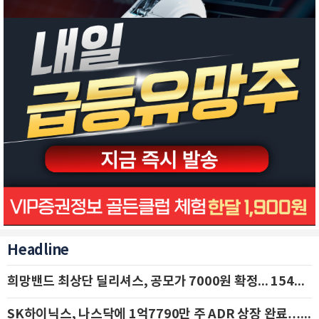
Headline
희망밴드 최상단 딜리셔스, 공모가 7000원 확정... 154억 규모 IPO 돌입
SK하이닉스, 나스닥에 1억7790만 주 ADR 상장 완료…29일 국내 추가 상장