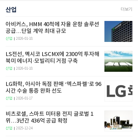
산업
더보기
아비커스, HMM 40척에 자율 운항 솔루션
공급…단일 계약 최대 규모
산업
2026-01-18
LS전선, 멕시코 LSCMX에 2300억 투자해
북미 에너지·모빌리티 거점 구축
산업
2026-01-18
LG화학, 아시아 독점 판매 ‘엑스파렐’로 96
시간 수술 통증 완화 선도
산업
2026-01-17
비츠로셀, 스마트 미터용 전지 글로벌 1
위…3년간 436억 공급 확정
산업
2025-12-24