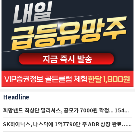
Headline
희망밴드 최상단 딜리셔스, 공모가 7000원 확정... 154억 규모 IPO 돌입
SK하이닉스, 나스닥에 1억7790만 주 ADR 상장 완료…29일 국내 추가 상장