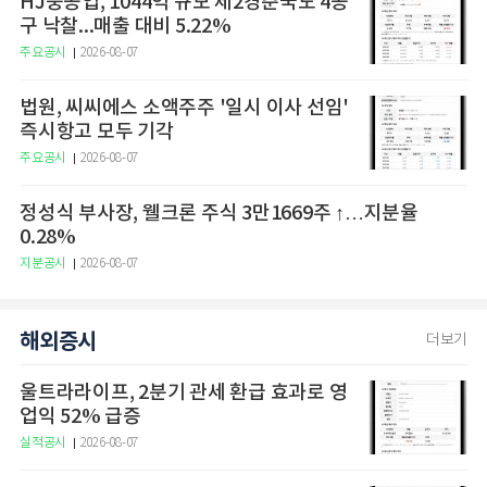
HJ중공업, 1044억 규모 제2경춘국도 4공
구 낙찰...매출 대비 5.22%
주요공시
2026-08-07
법원, 씨씨에스 소액주주 '일시 이사 선임'
즉시항고 모두 기각
주요공시
2026-08-07
정성식 부사장, 웰크론 주식 3만1669주 ↑…지분율
0.28%
지분공시
2026-08-07
해외증시
더보기
울트라라이프, 2분기 관세 환급 효과로 영
업익 52% 급증
실적공시
2026-08-07