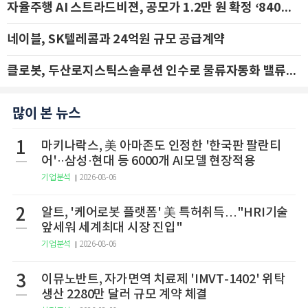
자율주행 AI 스트라드비젼, 공모가 1.2만 원 확정 ‘840억 수혈’
네이블, SK텔레콤과 24억원 규모 공급계약
클로봇, 두산로지스틱스솔루션 인수로 물류자동화 밸류체인 확장 추진 - IBK투자증권
많이 본 뉴스
1
마키나락스, 美 아마존도 인정한 '한국판 팔란티
어'··삼성·현대 등 6000개 AI모델 현장적용
기업분석
2026-08-06
2
알트, '케어로봇 플랫폼' 美 특허취득…"HRI기술
앞세워 세계최대 시장 진입"
기업분석
2026-08-06
3
이뮤노반트, 자가면역 치료제 'IMVT-1402' 위탁
생산 2280만 달러 규모 계약 체결