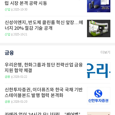
럽 시장 본격 공략 시동
산업
2025-10-30
신성이엔지, 반도체 클린룸 혁신 앞장…에
너지 20% 절감 기술 공개
산업
2025-10-21
금융
더보기
우리은행, 한화그룹과 첨단 전략산업 금융
지원 협약 체결
금융
2026-01-22
신한투자증권, 이더퓨즈와 한국 국채 기반
스테이블본드 발행 협력 본격화
금융
2026-01-20
카메라 없이 24시간 모니터링…'케어벨',