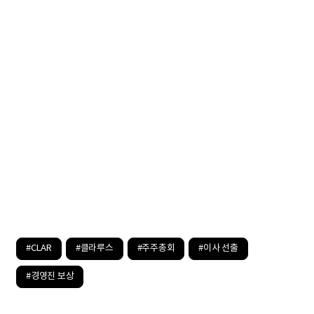
#CLAR
#클라루스
#주주총회
#이사 선출
#경영진 보상