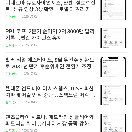
미네르바 뉴로사이언시스, 얀센 '셀토렉산
트' 신규 임상 3상 확인…로열티 권리 재평
가 주목
실적공시
2026-08-07
PPL 코프, 2분기 순이익 2억 3000만 달러
기록…연간 가이던스 유지
실적공시
2026-08-07
휠러 리얼 에스테이트, 8월 우선주 상환으
로 2031년 만기 후순위채권 전환가 조정
주요공시
2026-08-07
텔레폰 앤드 데이터 시스템스, DISH 파산
여파에 매출 인식 중단…스펙트럼 매각 세
금 1억7000만달러 3분기 납부 예정
실적공시
2026-08-07
덴츠플라이 시로나, 메드라인 싱클레어와
파트너십 확대…캐나다 시장 공략 강화
실적공시
2026-08-07