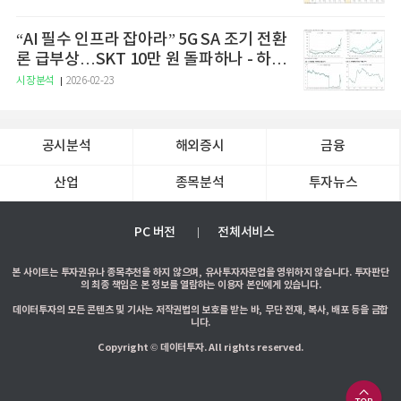
“AI 필수 인프라 잡아라” 5G SA 조기 전환
론 급부상…SKT 10만 원 돌파하나 - 하나
증권
시장분석
2026-02-23
공시분석
해외증시
금융
산업
종목분석
투자뉴스
PC 버전
전체서비스
본 사이트는 투자권유나 종목추천을 하지 않으며, 유사투자자문업을 영위하지 않습니다. 투자판단
의 최종 책임은 본 정보를 열람하는 이용자 본인에게 있습니다.
데이터투자의 모든 콘텐츠 및 기사는 저작권법의 보호를 받는 바, 무단 전재, 복사, 배포 등을 금합
니다.
Copyright © 데이터투자. All rights reserved.