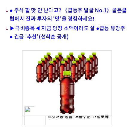
● 주식 할 맛 안 난다고? 《급등주 발굴 No.1》골든클
럽에서 진짜 투자의 '맛'을 경험하세요!
▶극비종목◀ 지금 당장 소액이라도 살 ●급등 유망주
● 긴급 '추천'(선착순 공개)