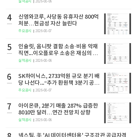
실적공시
2026-08-06
4
신영와코루, 사당동 유휴자산 800억
처분…현금성 자산 늘린다
주요공시
2026-08-07
5
인슐릿, 옴니팟 결함 소송·비용 악재
직면...이오플로우 소송은 재심의 청
구
실적공시
2026-08-06
6
SK하이닉스, 2733억원 규모 분기 배
당 나선다...“추가 환원책 3분기 공
개”
주요공시
2026-08-07
7
아이온큐, 2분기 매출 287% 급증한
8010만 달러…연간 전망치 상향
실적공시
2026-08-06
8
넥스틸, 美 'AI 데이터센터용' 구조강관 공급자격