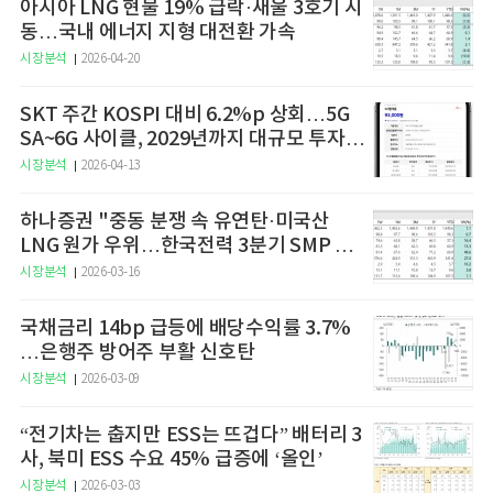
아시아 LNG 현물 19% 급락·새울 3호기 시
동…국내 에너지 지형 대전환 가속
시장분석
2026-04-20
SKT 주간 KOSPI 대비 6.2%p 상회…5G
SA~6G 사이클, 2029년까지 대규모 투자
예고
시장분석
2026-04-13
하나증권 "중동 분쟁 속 유연탄·미국산
LNG 원가 우위…한국전력 3분기 SMP 상
승 전망"
시장분석
2026-03-16
국채금리 14bp 급등에 배당수익률 3.7%
…은행주 방어주 부활 신호탄
시장분석
2026-03-09
“전기차는 춥지만 ESS는 뜨겁다” 배터리 3
사, 북미 ESS 수요 45% 급증에 ‘올인’
시장분석
2026-03-03