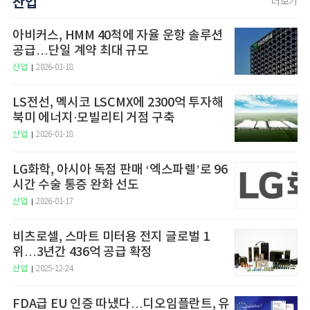
산업
더보기
아비커스, HMM 40척에 자율 운항 솔루션
공급…단일 계약 최대 규모
산업
2026-01-18
LS전선, 멕시코 LSCMX에 2300억 투자해
북미 에너지·모빌리티 거점 구축
산업
2026-01-18
LG화학, 아시아 독점 판매 ‘엑스파렐’로 96
시간 수술 통증 완화 선도
산업
2026-01-17
비츠로셀, 스마트 미터용 전지 글로벌 1
위…3년간 436억 공급 확정
산업
2025-12-24
FDA급 EU 인증 따냈다…디오임플란트, 유