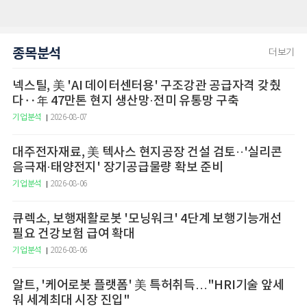
종목분석
더보기
넥스틸, 美 'AI 데이터센터용' 구조강관 공급자격 갖췄
다‥年 47만톤 현지 생산망·전미 유통망 구축
기업분석
2026-08-07
대주전자재료, 美 텍사스 현지공장 건설 검토··'실리콘
음극재·태양전지' 장기공급물량 확보 준비
기업분석
2026-08-06
큐렉소, 보행재활로봇 '모닝워크' 4단계 보행기능개선
필요 건강보험 급여 확대
기업분석
2026-08-06
알트, '케어로봇 플랫폼' 美 특허취득…"HRI기술 앞세
워 세계최대 시장 진입"