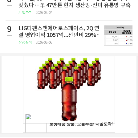
갖췄다‥年 47만톤 현지 생산망·전미 유통망 구축
기업분석
2026-08-07
9
LIG디펜스앤에어로스페이스, 2Q 연
결 영업이익 1057억...전년비 29%↑
잠정실적
2026-08-06