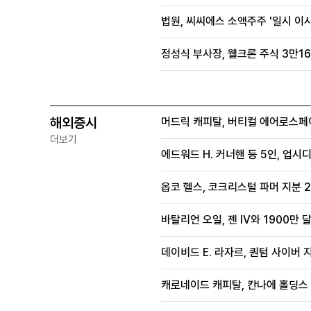
법원, 씨씨에스 소액주주 '일시 이
정성식 부사장, 웰크론 주식 3만16
해외증시
머드릭 캐피탈, 버티컬 에어로스페
더보기
에드워드 H. 커너핸 등 5인, 업시
옵코 헬스, 코크리스털 파머 지분 2
바탈리언 오일, 젠 IV와 1900만
데이비드 E. 라자르, 퀀텀 사이버 지
캐로네이드 캐피탈, 칸나에 홀딩스 