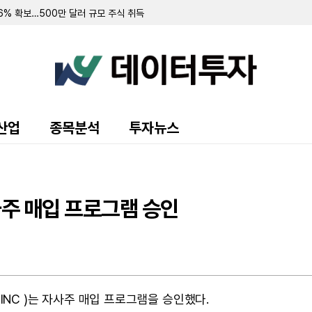
.6% 확보…500만 달러 규모 주식 취득
러 규모 우선주 환매 및 보통주 전환 계약 체결
 94.3% 확보
 7.8% 확보
 순손실 151만 달러…워런트 행사로 446만 달러 조달
규모 주주 등록 및 매각 추진
랜드 매각 완료 후 '이페트로반' 중심 희귀질환 치료제 개발 집중
주식 8만 5000주 장내 매수…지분율 13.9%로 확대
 10.7%로 축소…최근 6일간 16만여 주 장내 매도
산업
종목분석
투자뉴스
55만 달러…자금조달로 현금 2억 3210만 달러 확보
영해 2분기 순손실 1427만 달러 기록
70만 달러 기록…가상자산 평가이익에 흑자 전환
 9371주 발행
만 달러 기록…전년비 24% 증가
사주 매입 프로그램 승인
출 채권 457만 달러로 감소…대출 조건 조정액은 412만 달러
만 달러 기록…가상자산 평가손실 영향
소에도 매출총이익률 32.4%로 대폭 개선
 규모 선순위 전환사채 발행 완료
 주식 및 전환사채 매각
VE INC )는 자사주 매입 프로그램을 승인했다.