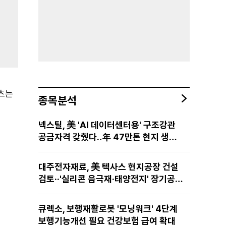
텐츠는
종목분석
넥스틸, 美 'AI 데이터센터용' 구조강관
공급자격 갖췄다‥年 47만톤 현지 생산
망·전미 유통망 구축
대주전자재료, 美 텍사스 현지공장 건설
검토··'실리콘 음극재·태양전지' 장기공급
물량 확보 준비
큐렉소, 보행재활로봇 '모닝워크' 4단계
보행기능개선 필요 건강보험 급여 확대