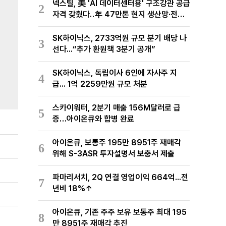
넥스틸, 美 'AI 데이터센터용' 구조강관 공급
2
자격 갖췄다‥年 47만톤 현지 생산망·전미
유통망 구축
SK하이닉스, 2733억원 규모 분기 배당 나
3
선다...“추가 환원책 3분기 공개”
SK하이닉스, 독립이사 6인에 자사주 지
4
급... 1억 2259만원 규모 처분
스카이워터, 2분기 매출 156M달러로 급
5
증…아이온큐와 합병 완료
아이온큐, 보통주 195만 8951주 재매각
6
위해 S-3ASR 투자설명서 보충서 제출
파마리서치, 2Q 연결 영업이익 664억...전
7
년비 18%↑
아이온큐, 기존 주주 보유 보통주 최대 195
8
만 8951주 재매각 추진