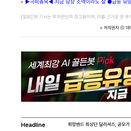
▶극비종목◀ 지금 당장 소액이라도 살 ●급등 유망주
[알림] 본 기사는 투자판단의 참고용이며, 이를 근거로 한 
< 저작권자 ⓒ 데
Headline
희망밴드 최상단 딜리셔스, 공모가 70