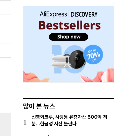
많이 본 뉴스
신영와코루, 사당동 유휴자산 800억 처
1
분…현금성 자산 늘린다