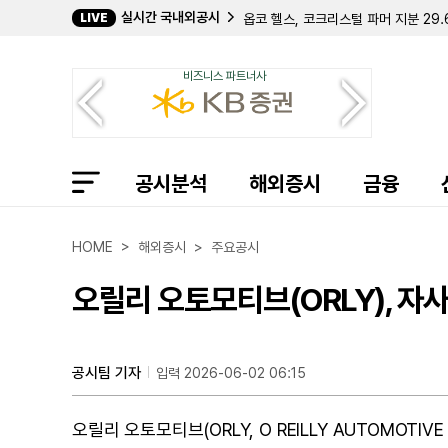
실시간 국내외공시
옵코 헬스, 코크리스털 파머 지분 29
LIVE
바탈리언 오일, 젠 IV와 1900만 달
데이비드 E. 라자르, 퀀텀 사이버 지분
비즈니스 파트너사
캐로네이드 캐피탈, 칸나에 홀딩스 지분
크리에이티브 메디컬 테크놀로지, 2분기
바이오스템 테크놀로지스, 357만 주 
컴벌랜드 파머슈티컬스, 아포텍스에 브
필립 프로스트 박사, 코크리스털 파머 
길데 헬스케어, 숄더 이노베이션스 지분
공시분석
해외증시
금융
임믹스 바이오파머, 2분기 순손실 11
자이어 테라퓨틱스, 컬젠 합병 소급 반
에이트코 홀딩스, 2분기 순이익 17
HOME > 해외증시 > 주요공시
볼리션RX, 린드 글로벌에 보통주 77만
인디 세미컨덕터, 2분기 매출 6400
오릴리 오토모티브(ORLY), 자
퍼스트 노던 커뮤니티 뱅코프, 부실 대
샤프링크, 2분기 순손실 3억 9427
엑스피언360, 2분기 매출 32% 감
인디 세미컨덕터, 1억 7050만 달러
공시팀 기자
입력 2026-06-02 06:15
머드릭 캐피탈, 버티컬 에어로스페이스
오릴리 오토모티브(ORLY, O REILLY AUTOMOTI