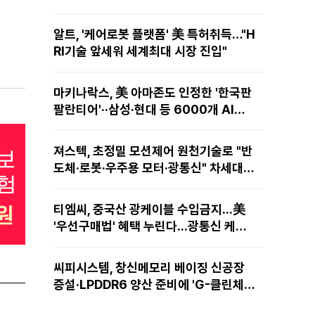
알트, '케어로봇 플랫폼' 美 특허취득…"H
RI기술 앞세워 세계최대 시장 진입"
마키나락스, 美 아마존도 인정한 '한국판
팔란티어'··삼성·현대 등 6000개 AI모
델 현장적용
져스텍, 초정밀 모션제어 원천기술로 "반
도체·로봇·우주용 모터·광통신" 차세대
성장동력 재편
티엠씨, 중국산 광케이블 수입금지...美
'우선구매법' 혜택 누린다...광통신 케이
블 현지 생산
씨피시스템, 창신메모리 베이징 신공장
증설·LPDDR6 양산 준비에 'G-클린체
인' 공급 확대노린다