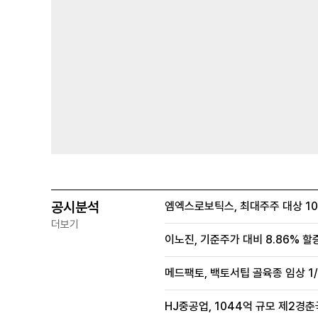
공시분석
엠엑스로보틱스, 최대주주 대상 100
더보기
이노진, 기준주가 대비 8.86% 할
메드팩토, 백토서팁 골육종 임상 1/
HJ중공업, 1044억 규모 제2경춘국