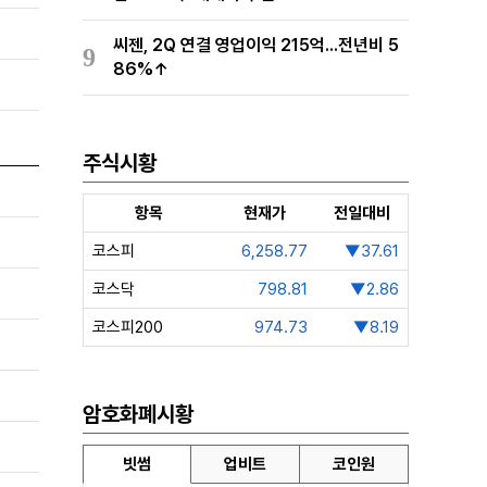
씨젠, 2Q 연결 영업이익 215억...전년비 5
9
86%↑
주식시황
항목
현재가
전일대비
코스피
6,258.77
▼37.61
코스닥
798.81
▼2.86
코스피200
974.73
▼8.19
암호화폐시황
빗썸
업비트
코인원