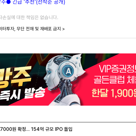
● 긴급 '추천'(선착순 공개)
투자손실에 대한 책임은 없습니다.
이터투자, 무단 전재 및 재배포 금지 >
00원 확정... 154억 규모 IPO 돌입