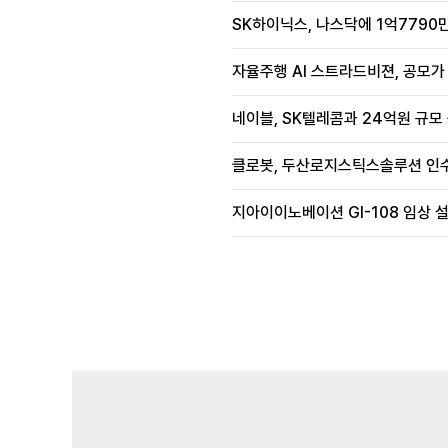
SK하이닉스, 나스닥에 1억7790만
자율주행 AI 스트라드비젼, 공모가 1
네이블, SK텔레콤과 24억원 규모
클로봇, 두산로지스틱스솔루션 인수
지아이이노베이션 GI-108 임상 설