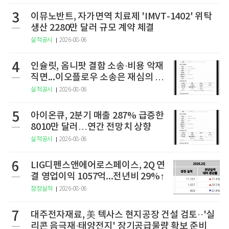
3
이뮤노반트, 자가면역 치료제 'IMVT-1402' 위탁
생산 2280만 달러 규모 계약 체결
실적공시
2026-08-06
4
인슐릿, 옴니팟 결함 소송·비용 악재
직면...이오플로우 소송은 재심의 청
구
실적공시
2026-08-06
5
아이온큐, 2분기 매출 287% 급증한
8010만 달러…연간 전망치 상향
실적공시
2026-08-06
6
LIG디펜스앤에어로스페이스, 2Q 연
결 영업이익 1057억...전년비 29%↑
잠정실적
2026-08-06
7
대주전자재료, 美 텍사스 현지공장 건설 검토··'실
리콘 음극재·태양전지' 장기공급물량 확보 준비