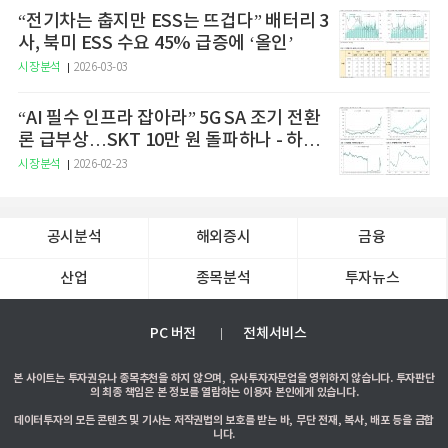
“전기차는 춥지만 ESS는 뜨겁다” 배터리 3
사, 북미 ESS 수요 45% 급증에 ‘올인’
시장분석
2026-03-03
“AI 필수 인프라 잡아라” 5G SA 조기 전환
론 급부상…SKT 10만 원 돌파하나 - 하나
증권
시장분석
2026-02-23
공시분석
해외증시
금융
산업
종목분석
투자뉴스
PC 버전
전체서비스
본 사이트는 투자권유나 종목추천을 하지 않으며, 유사투자자문업을 영위하지 않습니다. 투자판단
의 최종 책임은 본 정보를 열람하는 이용자 본인에게 있습니다.
데이터투자의 모든 콘텐츠 및 기사는 저작권법의 보호를 받는 바, 무단 전재, 복사, 배포 등을 금합
니다.