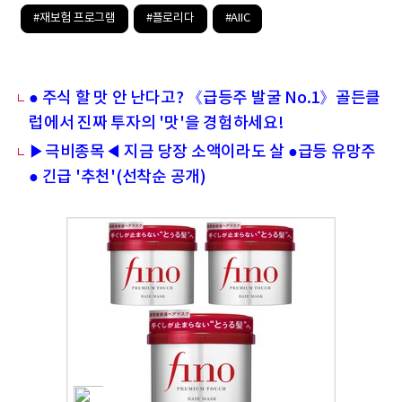
#재보험 프로그램
#플로리다
#AIIC
● 주식 할 맛 안 난다고? 《급등주 발굴 No.1》골든클
럽에서 진짜 투자의 '맛'을 경험하세요!
▶극비종목◀ 지금 당장 소액이라도 살 ●급등 유망주
● 긴급 '추천'(선착순 공개)