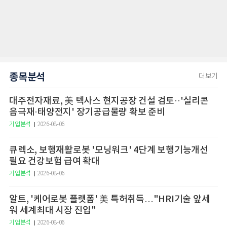
종목분석
더보기
대주전자재료, 美 텍사스 현지공장 건설 검토··'실리콘
음극재·태양전지' 장기공급물량 확보 준비
기업분석
2026-08-06
큐렉소, 보행재활로봇 '모닝워크' 4단계 보행기능개선
필요 건강보험 급여 확대
기업분석
2026-08-06
알트, '케어로봇 플랫폼' 美 특허취득…"HRI기술 앞세
워 세계최대 시장 진입"
기업분석
2026-08-06