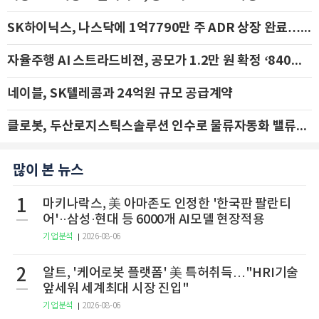
SK하이닉스, 나스닥에 1억7790만 주 ADR 상장 완료…29일 국내 추가 상장
자율주행 AI 스트라드비젼, 공모가 1.2만 원 확정 ‘840억 수혈’
네이블, SK텔레콤과 24억원 규모 공급계약
클로봇, 두산로지스틱스솔루션 인수로 물류자동화 밸류체인 확장 추진 - IBK투자증권
많이 본 뉴스
1
마키나락스, 美 아마존도 인정한 '한국판 팔란티
어'··삼성·현대 등 6000개 AI모델 현장적용
기업분석
2026-08-06
2
알트, '케어로봇 플랫폼' 美 특허취득…"HRI기술
앞세워 세계최대 시장 진입"
기업분석
2026-08-06