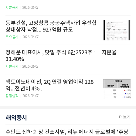
지분공시
2026-08-07
동부건설, 고양창릉 공공주택사업 우선협
상대상자 낙점... 927억원 규모
주요공시
2026-08-07
정해운 대표이사, 닷밀 주식 6만2523주 ↑…지분율
31.40%
지분공시
2026-08-07
헥토이노베이션, 2Q 연결 영업이익 128
억...전년비 4%↓
잠정실적
2026-08-07
해외증시
더보기
수만트 신하 회장 컨소시엄, 리뉴 에너지 글로벌에 '주당