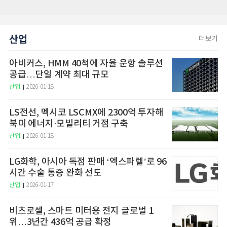
산업
더보기
아비커스, HMM 40척에 자율 운항 솔루션
공급…단일 계약 최대 규모
산업
2026-01-18
LS전선, 멕시코 LSCMX에 2300억 투자해
북미 에너지·모빌리티 거점 구축
산업
2026-01-18
LG화학, 아시아 독점 판매 ‘엑스파렐’로 96
시간 수술 통증 완화 선도
산업
2026-01-17
비츠로셀, 스마트 미터용 전지 글로벌 1
위…3년간 436억 공급 확정