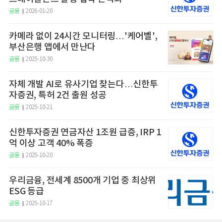
금융
2026-01-20
카메라 없이 24시간 모니터링…'케어벨',
부산은행 앱에서 만난다
금융
2025-10-30
자체 개발 AI로 유사기업 찾는다…신한투
자증권, 특허 2건 출원 성공
금융
2025-10-21
신한투자증권 연금자산 1조원 급증, IRP 1
억 이상 고객 40% 폭증
금융
2025-10-20
우리금융, 전세계 8500개 기업 중 최상위
ESG 등급
금융
2025-10-17