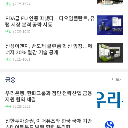
산업
2025-12-24
FDA급 EU 인증 따냈다…디오임플란트, 유
럽 시장 본격 공략 시동
산업
2025-10-30
신성이엔지, 반도체 클린룸 혁신 앞장…에
너지 20% 절감 기술 공개
산업
2025-10-21
금융
더보기
우리은행, 한화그룹과 첨단 전략산업 금융
지원 협약 체결
금융
2026-01-22
신한투자증권, 이더퓨즈와 한국 국채 기반
스테이블본드 발행 협력 본격화