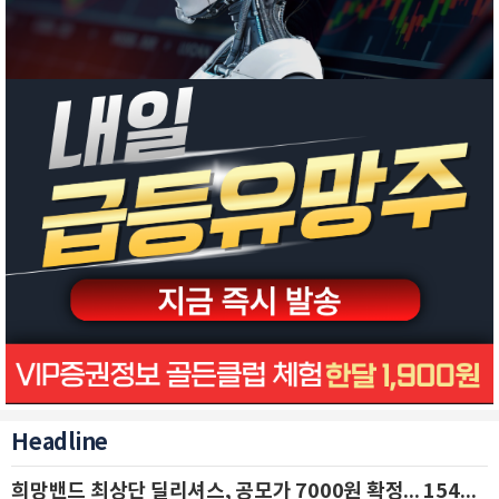
Headline
희망밴드 최상단 딜리셔스, 공모가 7000원 확정... 154억 규모 IPO 돌입