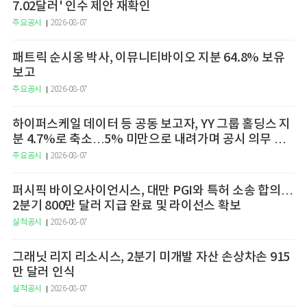
7.02달러' 인수 제안 재확인
주요공시
2026-08-07
패트릭 순시옹 박사, 이뮤니티바이오 지분 64.8% 보유
보고
주요공시
2026-08-07
하이퍼스케일 데이터 등 공동 보고자, YY 그룹 홀딩스 지
분 4.7%로 축소…5% 미만으로 내려가며 공시 의무 종
료
주요공시
2026-08-07
퍼시픽 바이오사이언시스, 대만 PGI와 특허 소송 합의…
2분기 800만 달러 지급 완료 및 라이선스 확보
실적공시
2026-08-07
그래닛 리지 리소시스, 2분기 미개발 자산 손상차손 915
만 달러 인식
실적공시
2026-08-07