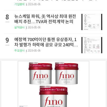
기업분석
2026-08-06
8
뉴스케일 파워, 美 역사상 최대 원전
배치 추진…TVA와 전력계약 논의
실적공시
2026-08-06
9
예정액 700억이던 툴젠 유상증자, 1
차 발행가 하락에 공모 규모 240억으
로 축소
주요공시
2026-08-06