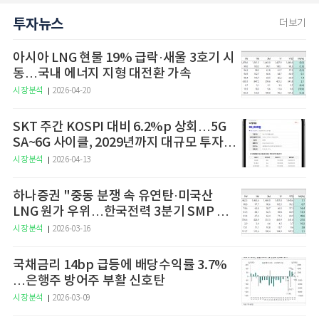
투자뉴스
더보기
아시아 LNG 현물 19% 급락·새울 3호기 시
동…국내 에너지 지형 대전환 가속
시장분석
2026-04-20
SKT 주간 KOSPI 대비 6.2%p 상회…5G
SA~6G 사이클, 2029년까지 대규모 투자
예고
시장분석
2026-04-13
하나증권 "중동 분쟁 속 유연탄·미국산
LNG 원가 우위…한국전력 3분기 SMP 상
승 전망"
시장분석
2026-03-16
국채금리 14bp 급등에 배당수익률 3.7%
…은행주 방어주 부활 신호탄
시장분석
2026-03-09